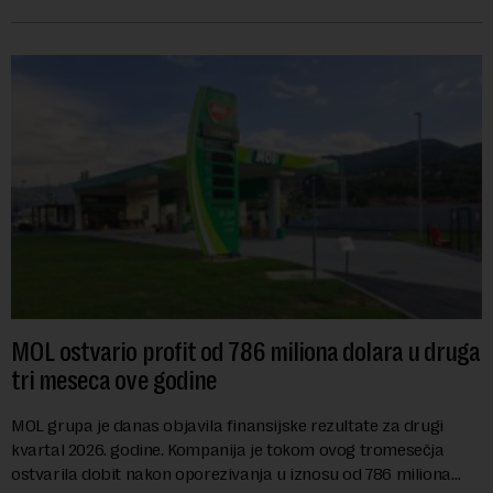
se na predloge Irana i Omana koji b...
MOL ostvario profit od 786 miliona dolara u druga
tri meseca ove godine
MOL grupa je danas objavila finansijske rezultate za drugi
kvartal 2026. godine. Kompanija je tokom ovog tromesečja
ostvarila dobit nakon oporezivanja u iznosu od 786 miliona