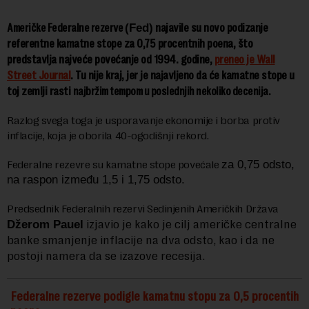
najavile su novo podizanje
Američke Federalne rezerve
(Fed)
referentne kamatne stope za 0,75 procentnih poena, što
predstavlja najveće povećanje od 1994. godine,
preneo je Wall
Street Journal
. Tu nije kraj, jer je najavljeno da će kamatne stope u
toj zemlji rasti
najbržim tempom u poslednjih nekoliko decenija.
Razlog svega toga je usporavanje ekonomije i borba protiv
inflacije, koja je oborila 40-ogodišnji rekord.
Federalne rezevre su kamatne stope povećale
za 0,75 odsto,
na raspon između 1,5 i 1,75 odsto.
Predsednik Federalnih rezervi Sedinjenih Američkih Država
izjavio je kako je cilj američke centralne
Džerom Pauel
banke smanjenje inflacije na dva odsto, kao i da ne
postoji namera da se izazove recesija.
Federalne rezerve podigle kamatnu stopu za 0,5 procentih