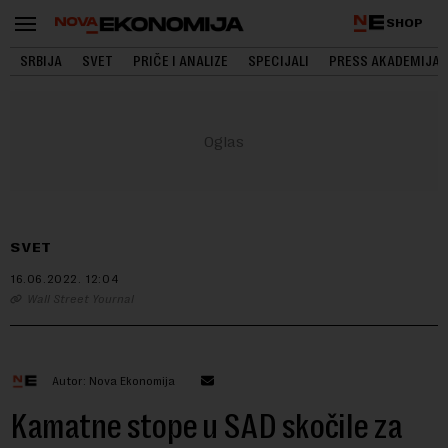
SHOP
SRBIJA
SVET
PRIČE I ANALIZE
SPECIJALI
PRESS AKADEMIJA
SVET
16.06.2022.
12:04
Wall Street Yournal
Autor: Nova Ekonomija
Kamatne stope u SAD skočile za