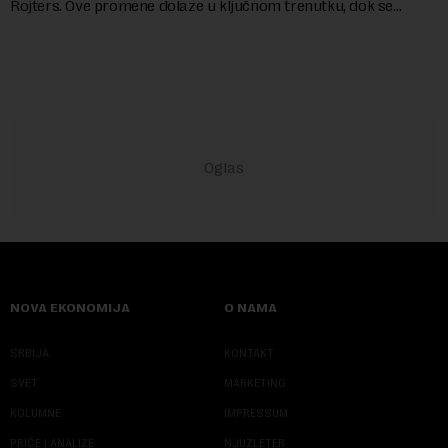
Rojters. Ove promene dolaze u ključnom trenutku, dok se
kompanija suočava sa sve većim pr...
NOVA EKONOMIJA
O NAMA
SRBIJA
KONTAKT
SVET
MARKETING
KOLUMNE
IMPRESSUM
PRIČE I ANALIZE
NJUZLETER