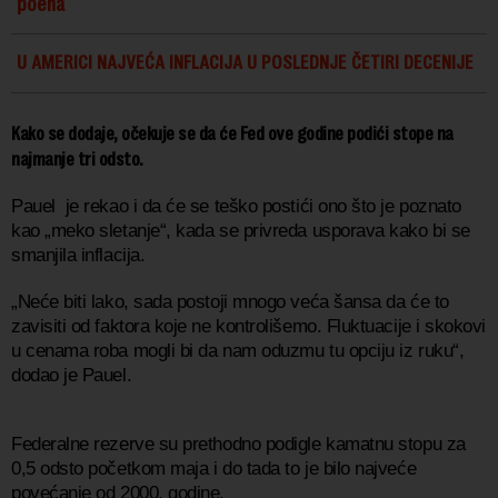
poena
U AMERICI NAJVEĆA INFLACIJA U POSLEDNJE ČETIRI DECENIJE
Kako se dodaje, očekuje se da će Fed ove godine podići stope na
najmanje tri odsto.
Pauel je rekao i da će se teško postići ono što je poznato
kao „meko sletanje“, kada se privreda usporava kako bi se
smanjila inflacija.
„Neće biti lako, sada postoji mnogo veća šansa da će to
zavisiti od faktora koje ne kontrolišemo. Fluktuacije i skokovi
u cenama roba mogli bi da nam oduzmu tu opciju iz ruku“,
dodao je Pauel.
Federalne rezerve su prethodno podigle kamatnu stopu za
0,5 odsto početkom maja i do tada to je bilo najveće
povećanje od 2000. godine.