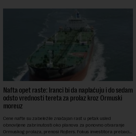
Nafta opet raste: Iranci bi da naplaćuju i do sedam
odsto vrednosti tereta za prolaz kroz Ormuski
moreuz
Cene nafte su zabeležile značajan rast u petak usled
obnovljene zabrinutosti oko planova za ponovno otvaranje
Ormuskog prolaza, prenosi Rojters. Fokus investitora prebacio