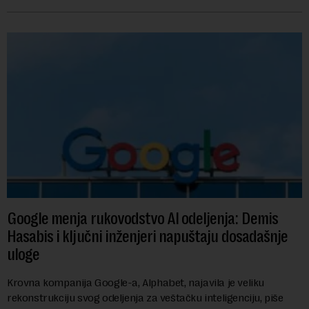
američkih dolara. Rezultatima su...
Google menja rukovodstvo AI odeljenja: Demis
Hasabis i ključni inženjeri napuštaju dosadašnje
uloge
Krovna kompanija Google-a, Alphabet, najavila je veliku
rekonstrukciju svog odeljenja za veštačku inteligenciju, piše