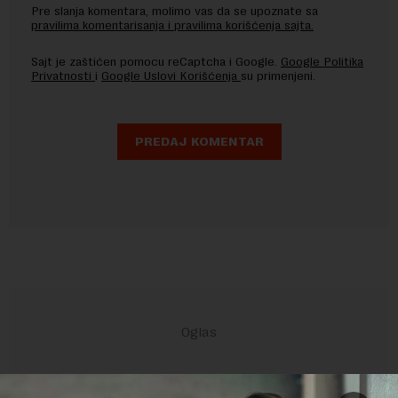
Pre slanja komentara, molimo vas da se upoznate sa
pravilima komentarisanja i pravilima korišćenja sajta.
Sajt je zaštićen pomocu reCaptcha i Google.
Google Politika
Privatnosti
i
Google Uslovi Korišćenja
su primenjeni.