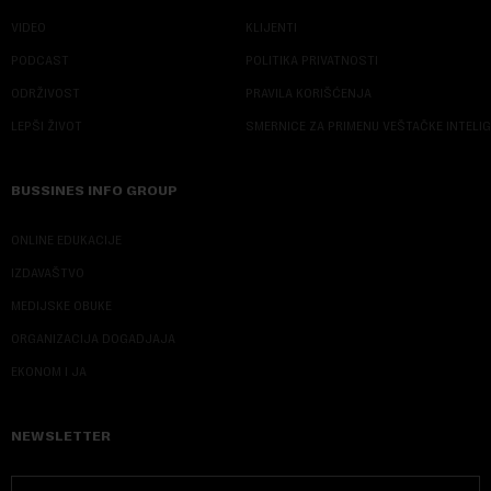
VIDEO
KLIJENTI
PODCAST
POLITIKA PRIVATNOSTI
ODRŽIVOST
PRAVILA KORIŠĆENJA
LEPŠI ŽIVOT
SMERNICE ZA PRIMENU VEŠTAČKE INTELI
BUSSINES INFO GROUP
ONLINE EDUKACIJE
IZDAVAŠTVO
MEDIJSKE OBUKE
ORGANIZACIJA DOGADJAJA
EKONOM I JA
NEWSLETTER