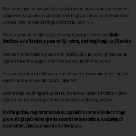
Ove smernice su uključivale zabrane na podsticaje za dnevne
prijave ili kupovine u igrama, kao i ograničenja na maksimalne
iznose koje korisnici mogu potrošiti,
piše AP
.
Pad vrednosti akcija bio je dramatičan, pri čemu su
akcije
NetEase-a na Nasdaq-u pale za 16,1 odsto, a u Hong Kongu za 25 odsto
.
Tencent je zabeležio pad od 12 odsto, dok je manji proizvođač
igara Huya Inc. izgubio 10,7 odsto na njujorškoj berzi.
Ukupan gubitak tržišne vrednosti ovih kompanija izmeren je u
desetinama milijardi dolara, piše AP.
Odobrenje novih igara dolazi u trenutku kada je tržište video
igara u Kini već pod pritiskom zbog strožih regulativa.
Prošle godine, regulatorna tela su ograničila vreme koje deca mogu
provesti igrajući video igre na samo tri sata nedeljno, izražavajući
zabrinutost zbog zavisnosti od video igara.