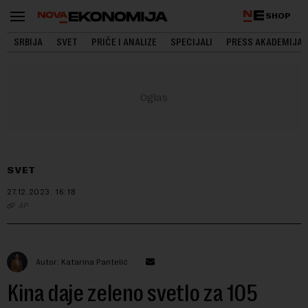
SHOP
SRBIJA
SVET
PRIČE I ANALIZE
SPECIJALI
PRESS AKADEMIJA
SVET
27.12.2023.
16:18
AP
Autor: Katarina Pantelić
Kina daje zeleno svetlo za 105