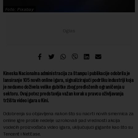
Foto: Pixabay
Kineska Nacionalna administracija za štampu i publikacije odobrila je
lansiranje 105 novih online igara, signalizirajući podršku industriji koja
je nedavno doživela velike gubitke zbog predloženih ograničenja u
sektoru. Ovaj potez predstavlja važan korak u pravcu oživljavanja
tržišta video igara u Kini.
Odobrenja su objavljena nakon što su nacrti novih smernica za
online igre prošle nedelje uzrokovali pad vrednosti akcija
vodećih proizvođača video igara, uključujući gigante kao što su
Tencent i NetEase.