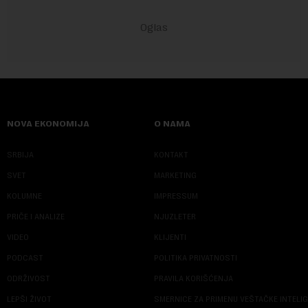
NOVA EKONOMIJA
O NAMA
SRBIJA
KONTAKT
SVET
MARKETING
KOLUMNE
IMPRESSUM
PRIČE I ANALIZE
NJUZLETER
VIDEO
KLIJENTI
PODCAST
POLITIKA PRIVATNOSTI
ODRŽIVOST
PRAVILA KORIŠĆENJA
LEPŠI ŽIVOT
SMERNICE ZA PRIMENU VEŠTAČKE INTELI