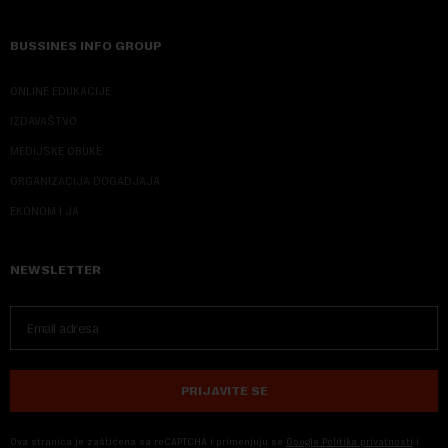
BUSSINES INFO GROUP
ONLINE EDUKACIJE
IZDAVAŠTVO
MEDIJSKE OBUKE
ORGANIZACIJA DOGADJAJA
EKONOM I JA
NEWSLETTER
PRIJAVITE SE
Ova stranica je zaštićena sa reCAPTCHA i primenjuju se
Google Politika privatnosti
i