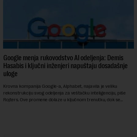
Google menja rukovodstvo AI odeljenja: Demis
Hasabis i ključni inženjeri napuštaju dosadašnje
uloge
Krovna kompanija Google-a, Alphabet, najavila je veliku
rekonstrukciju svog odeljenja za veštačku inteligenciju, piše
Rojters. Ove promene dolaze u ključnom trenutku, dok se
kompanija suočava sa sve većim pr...