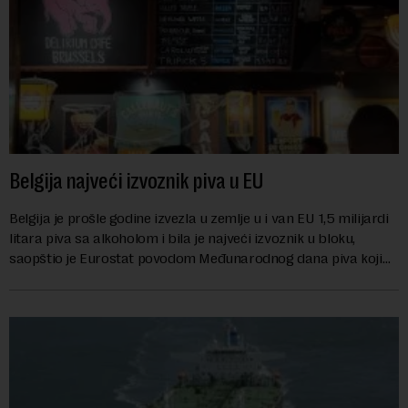
Belgija najveći izvoznik piva u EU
Belgija je prošle godine izvezla u zemlje u i van EU 1,5 milijardi
litara piva sa alkoholom i bila je najveći izvoznik u bloku,
saopštio je Eurostat povodom Međunarodnog dana piva koji
se obeležava danas. ...