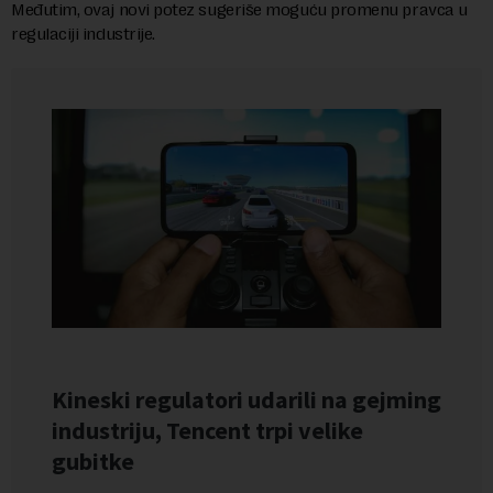
Međutim, ovaj novi potez sugeriše moguću promenu pravca u
regulaciji industrije.