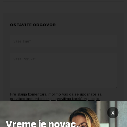
OSTAVITE ODGOVOR
Pre slanja komentara, molimo vas da se upoznate sa
pravilima komentarisanja i pravilima korišćenja sajta.
Sajt je zaštićen pomocu reCaptcha i Google.
Google Politika
x
Privatnosti
i
Google Uslovi Korišćenja
su primenjeni.
Vreme je novac,