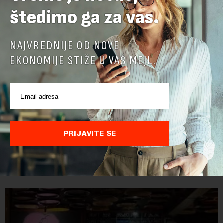
štedimo ga za vas.
NAJVREDNIJE OD NOVE
EKONOMIJE STIŽE U VAŠ MEJL.
PRIJAVITE SE
POVEZANI SADRŽAJI