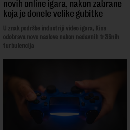
novih online igara, nakon zabrane
koja je donele velike gubitke
U znak podrške industriji video igara, Kina
odobrava nove naslove nakon nedavnih tržišnih
turbulencija