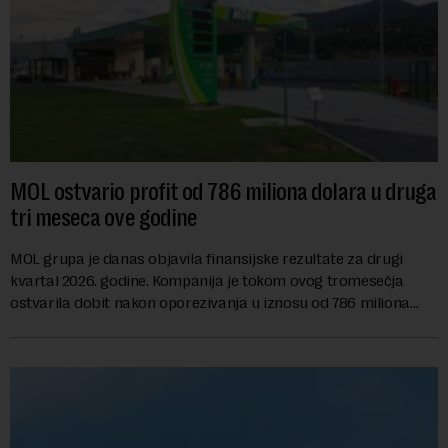
MOL ostvario profit od 786 miliona dolara u druga
tri meseca ove godine
MOL grupa je danas objavila finansijske rezultate za drugi
kvartal 2026. godine. Kompanija je tokom ovog tromesečja
ostvarila dobit nakon oporezivanja u iznosu od 786 miliona
američkih dolara. Rezultatima su...