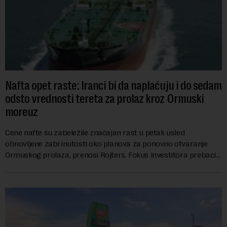
Nafta opet raste: Iranci bi da naplaćuju i do sedam
odsto vrednosti tereta za prolaz kroz Ormuski
moreuz
Cene nafte su zabeležile značajan rast u petak usled
obnovljene zabrinutosti oko planova za ponovno otvaranje
Ormuskog prolaza, prenosi Rojters. Fokus investitora prebacio
se na predloge Irana i Omana koji b...