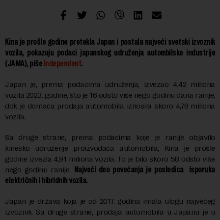
Kina je prošle godine pretekla Japan i postala najveći svetski izvoznik
vozila, pokazuju podaci japanskog udruženja autombilske industrije
(JAMA), piše
Independent
.
Japan je, prema podacima udruženja, izvezao 4,42 miliona
vozila 2023. godine, što je 16 odsto više nego godinu dana ranije,
dok je domaća prodaja automobila iznosila skoro 4,78 miliona
vozila.
Sa druge strane, prema podacima koje je ranije objavilo
kinesko udruženje proizvođača automobila, Kina je prošle
godine izvezla 4,91 miliona vozila. To je bilo skoro 58 odsto više
nego godinu ranije.
Najveći deo povećanja je posledica isporuka
električnih i hibridnih vozila.
Japan je država koja je od 2017. godina imala ulogu najvećeg
izvoznik. Sa druge strane, prodaja automobila u Japanu je u