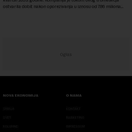
ostvarila dobit nakon oporezivanja u iznosu od 786 miliona
američkih dolara. Rezultatima su...
NOVA EKONOMIJA
O NAMA
SRBIJA
KONTAKT
SVET
MARKETING
KOLUMNE
IMPRESSUM