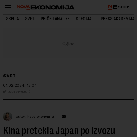
SHOP
SRBIJA
SVET
PRIČE I ANALIZE
SPECIJALI
PRESS AKADEMIJA
SVET
01.02.2024.
12:04
Independent
Autor: Nove ekonomija
Kina pretekla Japan po izvozu