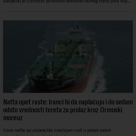
saopštio je Eurostat povodom Međunarodnog dana piva koji
se obeležava danas. ...
Nafta opet raste: Iranci bi da naplaćuju i do sedam
odsto vrednosti tereta za prolaz kroz Ormuski
moreuz
Cene nafte su zabeležile značajan rast u petak usled