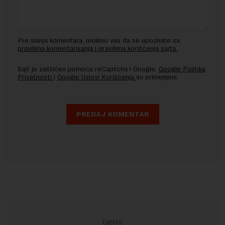
Pre slanja komentara, molimo vas da se upoznate sa
pravilima komentarisanja i pravilima korišćenja sajta.
Sajt je zaštićen pomocu reCaptcha i Google.
Google Politika
Privatnosti
i
Google Uslovi Korišćenja
su primenjeni.