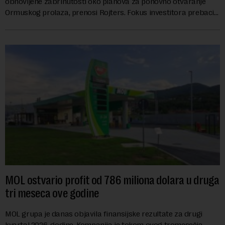
obnovljene zabrinutosti oko planova za ponovno otvaranje
Ormuskog prolaza, prenosi Rojters. Fokus investitora prebacio
se na predloge Irana i Omana koji b...
MOL ostvario profit od 786 miliona dolara u druga
tri meseca ove godine
MOL grupa je danas objavila finansijske rezultate za drugi
kvartal 2026. godine. Kompanija je tokom ovog tromesečja