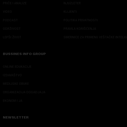
PRIČE I ANALIZE
NJUZLETER
VIDEO
KLIJENTI
PODCAST
POLITIKA PRIVATNOSTI
ODRŽIVOST
PRAVILA KORIŠĆENJA
LEPŠI ŽIVOT
SMERNICE ZA PRIMENU VEŠTAČKE INTELI
BUSSINES INFO GROUP
ONLINE EDUKACIJE
IZDAVAŠTVO
MEDIJSKE OBUKE
ORGANIZACIJA DOGADJAJA
EKONOM I JA
NEWSLETTER