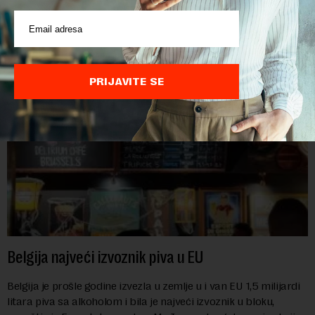
toplotni talasi i ratovi u Ukrajini i na Bliskom istoku povećavaju
troškove, piše britanski list Gardijan.Indeks cena
prehrambenih proiz...
PRIJAVITE SE
Belgija najveći izvoznik piva u EU
Belgija je prošle godine izvezla u zemlje u i van EU 1,5 milijardi
litara piva sa alkoholom i bila je najveći izvoznik u bloku,