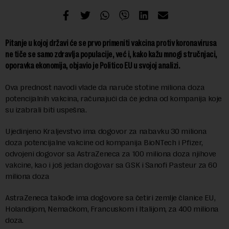
Pitanje u kojoj državi će se prvo primeniti vakcina protiv koronavirusa
ne tiče se samo zdravlja populacije, već i, kako kažu mnogi stručnjaci,
oporavka ekonomija, objavio je Politico EU u svojoj analizi.
Ova prednost navodi vlade da naruče stotine miliona doza
potencijalnih vakcina, računajući da će jedna od kompanija koje
su izabrali biti uspešna.
Ujedinjeno Kraljevstvo ima dogovor za nabavku 30 miliona
doza potencijalne vakcine od kompanija BioNTech i Pfizer,
odvojeni dogovor sa AstraZeneca za 100 miliona doza njihove
vakcine, kao i još jedan dogovar sa GSK i Sanofi Pasteur za 60
miliona doza
AstraZeneca takođe ima dogovore sa četiri zemlje članice EU,
Holandijom, Nemačkom, Francuskom i Italijom, za 400 miliona
doza.