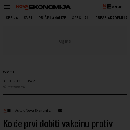
SHOP
SRBIJA
SVET
PRIČE I ANALIZE
SPECIJALI
PRESS AKADEMIJA
SVET
30.07.2020.
10:42
Politico EU
Autor: Nova Ekonomija
Ko će prvi dobiti vakcinu protiv