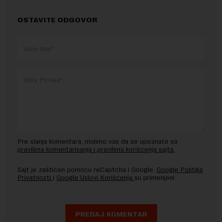
OSTAVITE ODGOVOR
Pre slanja komentara, molimo vas da se upoznate sa
pravilima komentarisanja i pravilima korišćenja sajta.
Sajt je zaštićen pomocu reCaptcha i Google.
Google Politika
Privatnosti
i
Google Uslovi Korišćenja
su primenjeni.