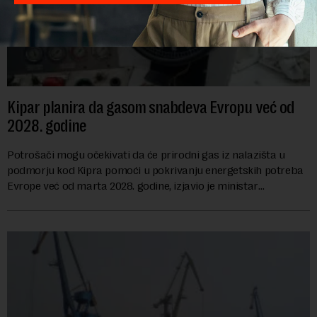
Kipar planira da gasom snabdeva Evropu već od
2028. godine
Potrošači mogu očekivati da će prirodni gas iz nalazišta u
podmorju kod Kipra pomoći u pokrivanju energetskih potreba
Evrope već od marta 2028. godine, izjavio je ministar
energetike te ostrvske zemlje Ma...