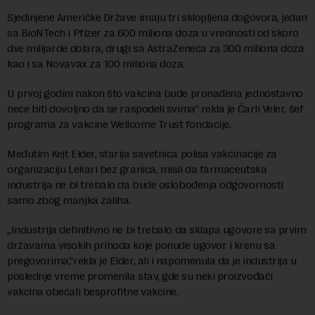
Sjedinjene Američke Države imaju tri sklopljena dogovora, jedan
sa BioNTech i Pfizer za 600 miliona doza u vrednosti od skoro
dve milijarde dolara, drugi sa AstraZeneca za 300 miliona doza
kao i sa Novavax za 100 miliona doza.
U prvoj godini nakon što vakcina bude pronađena jednostavno
neće biti dovoljno da se raspodeli svima” rekla je Čarli Veler, šef
programa za vakcine Wellcome Trust fondacije.
Međutim Kejt Elder, starija savetnica polisa vakcinacije za
organizaciju Lekari bez granica, misli da farmaceutska
industrija ne bi trebalo da bude oslobođenja odgovornosti
samo zbog manjka zaliha.
„Industrija definitivno ne bi trebalo da sklapa ugovore sa prvim
državama visokih prihoda koje ponude ugovor i krenu sa
pregovorima,”rekla je Elder, ali i napomenula da je industrija u
poslednje vreme promenila stav, gde su neki proizvođači
vakcina obećali besprofitne vakcine.