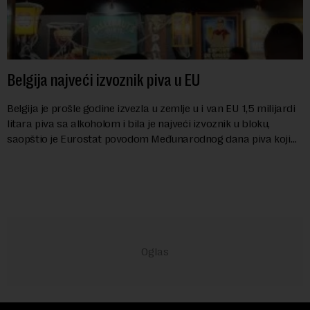
Belgija najveći izvoznik piva u EU
Belgija je prošle godine izvezla u zemlje u i van EU 1,5 milijardi
litara piva sa alkoholom i bila je najveći izvoznik u bloku,
saopštio je Eurostat povodom Međunarodnog dana piva koji
se obeležava danas. ...