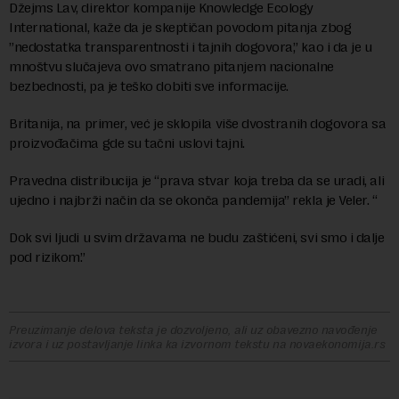
Džejms Lav, direktor kompanije Knowledge Ecology
International, kaže da je skeptičan povodom pitanja zbog
”nedostatka transparentnosti i tajnih dogovora,” kao i da je u
mnoštvu slučajeva ovo smatrano pitanjem nacionalne
bezbednosti, pa je teško dobiti sve informacije.
Britanija, na primer, već je sklopila više dvostranih dogovora sa
proizvođačima gde su tačni uslovi tajni.
Pravedna distribucija je “prava stvar koja treba da se uradi, ali
ujedno i najbrži način da se okonča pandemija” rekla je Veler. “
Dok svi ljudi u svim državama ne budu zaštićeni, svi smo i dalje
pod rizikom.”
Preuzimanje delova teksta je dozvoljeno, ali uz obavezno navođenje
izvora i uz postavljanje linka ka izvornom tekstu na novaekonomija.rs