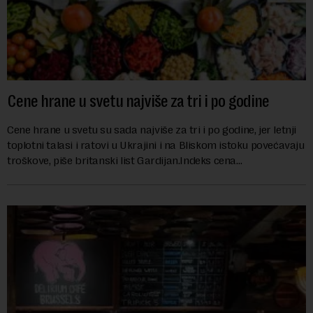
Cene hrane u svetu najviše za tri i po godine
Cene hrane u svetu su sada najviše za tri i po godine, jer letnji
toplotni talasi i ratovi u Ukrajini i na Bliskom istoku povećavaju
troškove, piše britanski list Gardijan.Indeks cena
prehrambenih proiz...