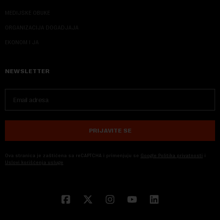
MEDIJSKE OBUKE
ORGANIZACIJA DOGADJAJA
EKONOM I JA
NEWSLETTER
PRIJAVITE SE
Ova stranica je zaštićena sa reCAPTCHA i primenjuju se
Google Politika privatnosti
i
Uslovi korišćenja usluge