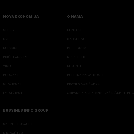
NOVA EKONOMIJA
O NAMA
SRBIJA
KONTAKT
SVET
MARKETING
KOLUMNE
IMPRESSUM
PRIČE I ANALIZE
NJUZLETER
VIDEO
KLIJENTI
PODCAST
POLITIKA PRIVATNOSTI
ODRŽIVOST
PRAVILA KORIŠĆENJA
LEPŠI ŽIVOT
SMERNICE ZA PRIMENU VEŠTAČKE INTELI
BUSSINES INFO GROUP
ONLINE EDUKACIJE
IZDAVAŠTVO