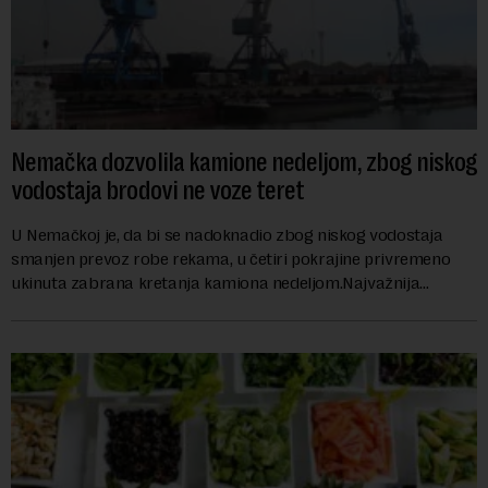
Nemačka dozvolila kamione nedeljom, zbog niskog
vodostaja brodovi ne voze teret
U Nemačkoj je, da bi se nadoknadio zbog niskog vodostaja
smanjen prevoz robe rekama, u četiri pokrajine privremeno
ukinuta zabrana kretanja kamiona nedeljom.Najvažnija
nemačka reka Rajna ima najniži vodo...