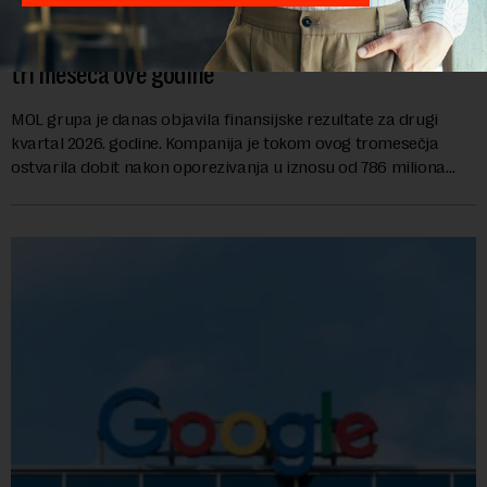
MOL ostvario profit od 786 miliona dolara u druga
tri meseca ove godine
MOL grupa je danas objavila finansijske rezultate za drugi
kvartal 2026. godine. Kompanija je tokom ovog tromesečja
ostvarila dobit nakon oporezivanja u iznosu od 786 miliona
američkih dolara. Rezultatima su...