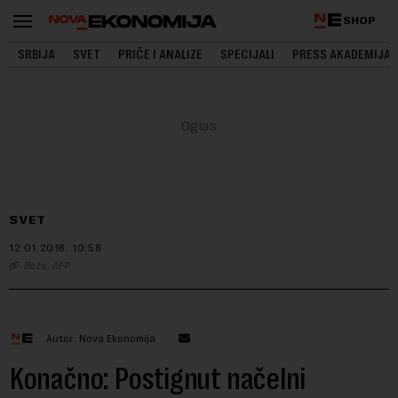
SHOP
SRBIJA
SVET
PRIČE I ANALIZE
SPECIJALI
PRESS AKADEMIJA
SVET
12.01.2018.
10:58
Beta, AFP
Autor: Nova Ekonomija
Konačno: Postignut načelni