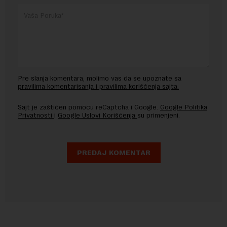
Pre slanja komentara, molimo vas da se upoznate sa
pravilima komentarisanja i pravilima korišćenja sajta.
Sajt je zaštićen pomocu reCaptcha i Google.
Google Politika
Privatnosti
i
Google Uslovi Korišćenja
su primenjeni.