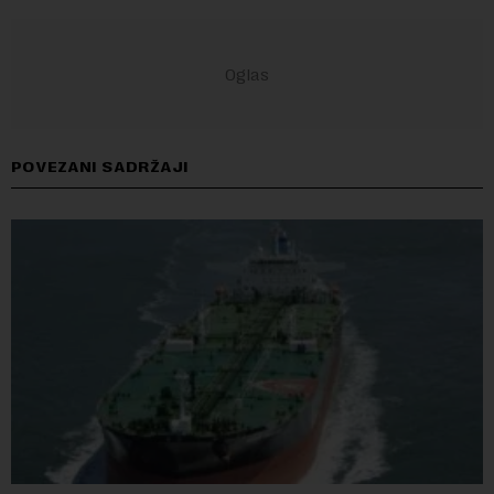
POVEZANI SADRŽAJI