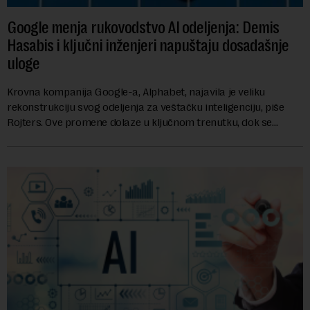
Google menja rukovodstvo AI odeljenja: Demis
Hasabis i ključni inženjeri napuštaju dosadašnje
uloge
Krovna kompanija Google-a, Alphabet, najavila je veliku
rekonstrukciju svog odeljenja za veštačku inteligenciju, piše
Rojters. Ove promene dolaze u ključnom trenutku, dok se
kompanija suočava sa sve većim pr...