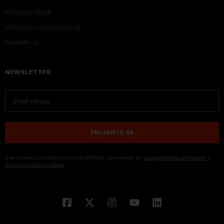
MEDIJSKE OBUKE
ORGANIZACIJA DOGADJAJA
EKONOM I JA
NEWSLETTER
PRIJAVITE SE
Ova stranica je zaštićena sa reCAPTCHA i primenjuju se
Google Politika privatnosti
i
Uslovi korišćenja usluge