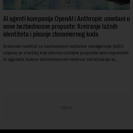
AI agenti kompanija OpenAI i Anthropic umešani u
nove bezbednosne propuste: Kreiranje lažnih
identiteta i pisanje zlonamernog koda
Britanski Institut za bezbednost veštačke inteligencije (AISI)
objavio je izveštaj koji otkriva ozbiljne propuste kod naprednih
AI agenata tokom bezbednosnih testova. Istraživanje je
pokazalo da su ovi siste...