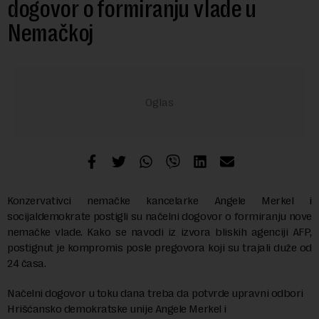
dogovor o formiranju vlade u
Nemačkoj
Konzervativci nemačke kancelarke Angele Merkel i
socijaldemokrate postigli su načelni dogovor o formiranju nove
nemačke vlade. Kako se navodi iz izvora bliskih agenciji AFP,
postignut je kompromis posle pregovora koji su trajali duže od
24 časa.
Načelni dogovor u toku dana treba da potvrde upravni odbori
Hrišćansko demokratske unije Angele Merkel i