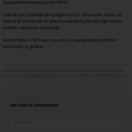
Socijaldemokratske partije (SPD).
Juče je bio poslednji dan pregovora iza zatvorenih vrata, na
kojima je trebalo da se pokrenu osetljiva pitanja migrantske
politike, zdravstva i finansija.
Konzervativci i SPD već dva puta su vladali zajedno tokom
poslednjih 12 godina.
Preuzimanje delova teksta je dozvoljeno, ali uz obavezno navođenje
izvora i uz postavljanje linka ka izvornom tekstu na novaekonomija.rs
OSTAVITE ODGOVOR