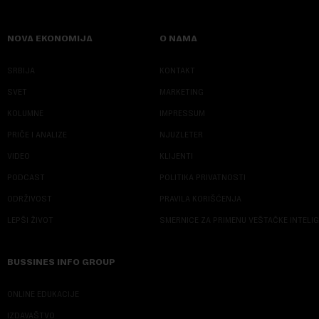
NOVA EKONOMIJA
O NAMA
SRBIJA
KONTAKT
SVET
MARKETING
KOLUMNE
IMPRESSUM
PRIČE I ANALIZE
NJUZLETER
VIDEO
KLIJENTI
PODCAST
POLITIKA PRIVATNOSTI
ODRŽIVOST
PRAVILA KORIŠĆENJA
LEPŠI ŽIVOT
SMERNICE ZA PRIMENU VEŠTAČKE INTELI
BUSSINES INFO GROUP
ONLINE EDUKACIJE
IZDAVAŠTVO