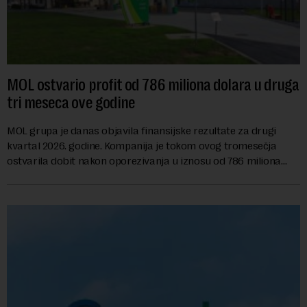
MOL ostvario profit od 786 miliona dolara u druga
tri meseca ove godine
MOL grupa je danas objavila finansijske rezultate za drugi
kvartal 2026. godine. Kompanija je tokom ovog tromesečja
ostvarila dobit nakon oporezivanja u iznosu od 786 miliona
američkih dolara. Rezultatima su...