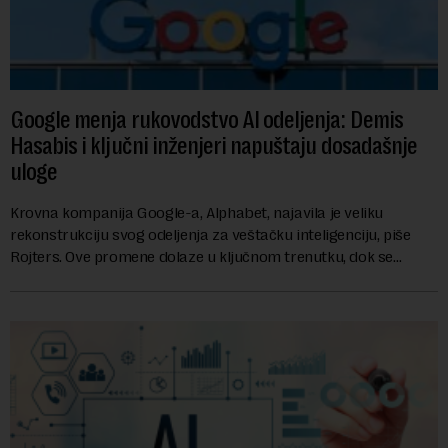
Google menja rukovodstvo AI odeljenja: Demis
Hasabis i ključni inženjeri napuštaju dosadašnje
uloge
Krovna kompanija Google-a, Alphabet, najavila je veliku
rekonstrukciju svog odeljenja za veštačku inteligenciju, piše
Rojters. Ove promene dolaze u ključnom trenutku, dok se
kompanija suočava sa sve većim pr...