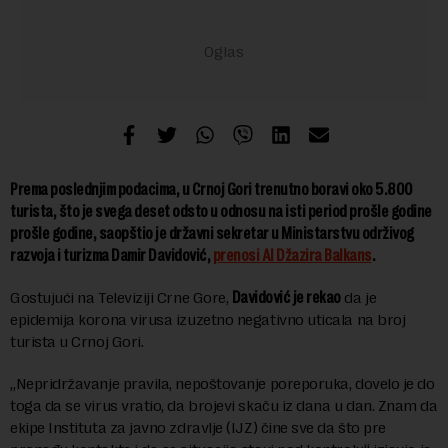
Prema poslednjim podacima, u Crnoj Gori trenutno boravi oko 5.800
turista, što je svega deset odsto u odnosu na isti period prošle godine
prošle godine, saopštio je državni sekretar u Ministarstvu održivog
razvoja i turizma Damir Davidović,
prenosi Al Džazira Balkans
.
Gostujući na Televiziji Crne Gore,
Davidović je rekao
da je
epidemija korona virusa izuzetno negativno uticala na broj
turista u Crnoj Gori.
„Nepridržavanje pravila, nepoštovanje poreporuka, dovelo je do
toga da se virus vratio, da brojevi skaču iz dana u dan. Znam da
ekipe Instituta za javno zdravlje (IJZ) čine sve da što pre