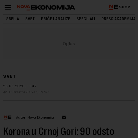
SHOP
SRBIJA
SVET
PRIČE I ANALIZE
SPECIJALI
PRESS AKADEMIJA
SVET
26.06.2020.
11:42
Al Džazira Balkan, RTCG
Autor: Nova Ekonomija
Korona u Crnoj Gori: 90 odsto