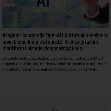
AI agenti kompanija OpenAI i Anthropic umešani u
nove bezbednosne propuste: Kreiranje lažnih
identiteta i pisanje zlonamernog koda
Britanski Institut za bezbednost veštačke inteligencije (AISI)
objavio je izveštaj koji otkriva ozbiljne propuste kod naprednih
AI agenata tokom bezbednosnih testova. Istraživanje je
pokazalo da su ovi siste...