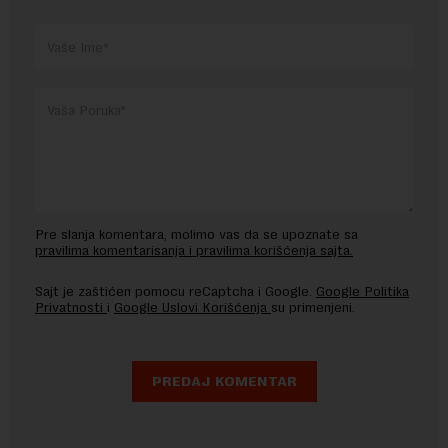
Pre slanja komentara, molimo vas da se upoznate sa
pravilima komentarisanja i pravilima korišćenja sajta.
Sajt je zaštićen pomocu reCaptcha i Google.
Google Politika
Privatnosti
i
Google Uslovi Korišćenja
su primenjeni.