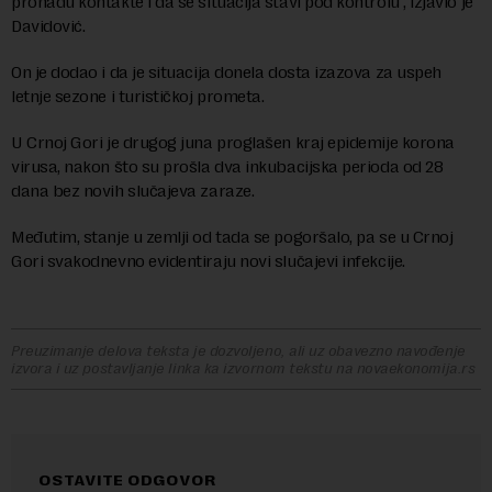
pronađu kontakte i da se situacija stavi pod kontrolu“, izjavio je
Davidović.
On je dodao i da je situacija donela dosta izazova za uspeh
letnje sezone i turističkoj prometa.
U Crnoj Gori je drugog juna proglašen kraj epidemije korona
virusa, nakon što su prošla dva inkubacijska perioda od 28
dana bez novih slučajeva zaraze.
Međutim, stanje u zemlji od tada se pogoršalo, pa se u Crnoj
Gori svakodnevno evidentiraju novi slučajevi infekcije.
Preuzimanje delova teksta je dozvoljeno, ali uz obavezno navođenje
izvora i uz postavljanje linka ka izvornom tekstu na novaekonomija.rs
OSTAVITE ODGOVOR