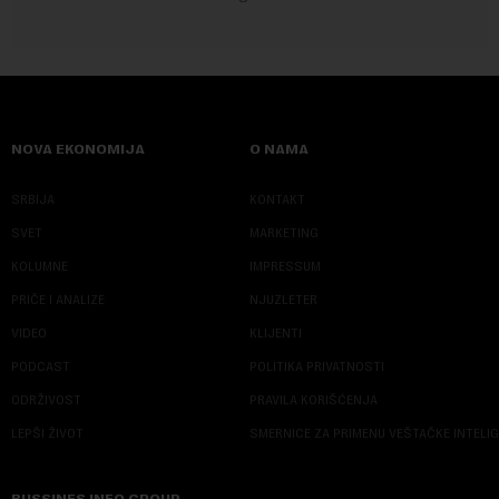
NOVA EKONOMIJA
O NAMA
SRBIJA
KONTAKT
SVET
MARKETING
KOLUMNE
IMPRESSUM
PRIČE I ANALIZE
NJUZLETER
VIDEO
KLIJENTI
PODCAST
POLITIKA PRIVATNOSTI
ODRŽIVOST
PRAVILA KORIŠĆENJA
LEPŠI ŽIVOT
SMERNICE ZA PRIMENU VEŠTAČKE INTELI
BUSSINES INFO GROUP