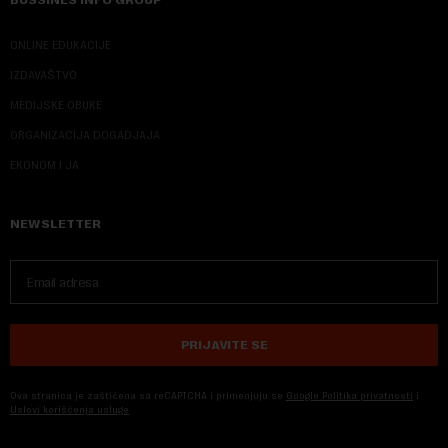
ONLINE EDUKACIJE
IZDAVAŠTVO
MEDIJSKE OBUKE
ORGANIZACIJA DOGADJAJA
EKONOM I JA
NEWSLETTER
PRIJAVITE SE
Ova stranica je zaštićena sa reCAPTCHA i primenjuju se
Google Politika privatnosti
i
Uslovi korišćenja usluge