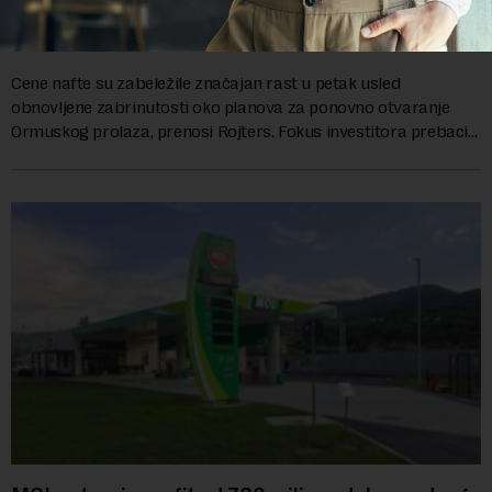
odsto vrednosti tereta za prolaz kroz Ormuski
moreuz
Cene nafte su zabeležile značajan rast u petak usled
obnovljene zabrinutosti oko planova za ponovno otvaranje
Ormuskog prolaza, prenosi Rojters. Fokus investitora prebacio
se na predloge Irana i Omana koji b...