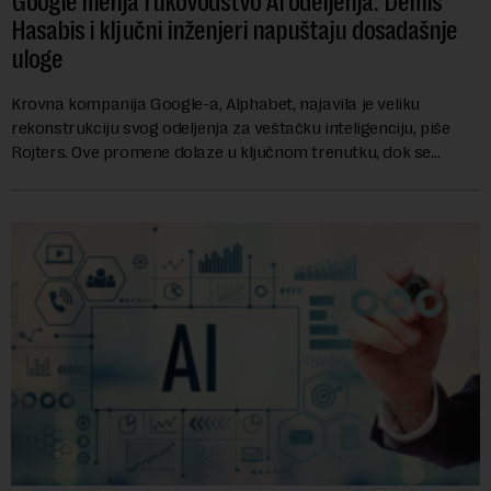
Google menja rukovodstvo AI odeljenja: Demis
Hasabis i ključni inženjeri napuštaju dosadašnje
uloge
Krovna kompanija Google-a, Alphabet, najavila je veliku
rekonstrukciju svog odeljenja za veštačku inteligenciju, piše
Rojters. Ove promene dolaze u ključnom trenutku, dok se
kompanija suočava sa sve većim pr...