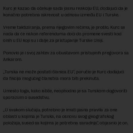
Kurc je kazao da očekuje sada jasnu reakciju EU, dodajući da je
konačno potrebna iskrenost u odnosu između EU i Turske.
Vreme taktiziranja, prema njegovim rečima, je prošlo. Kurc se
nada da će nakon referenduma doći do promene svesti kod
onih u EU koji su i dalje za pristupanje Turske Uniji.
Ponovio je i svoj zahtev za obustavom pristupnih pregovora sa
Ankarom.
„Turska ne može postati članica EU“, poručio je Kurc dodajući
da fikcija mogućeg članstva mora biti prekinuta.
Umesto toga, kako ističe, neophodno je sa Turskom dogovoriti
sporazum o susedstvu.
„U svakom slučaju, potrebno je imati jasna pravila za one
oblasti u kojima je Turska, na osnovu svog geografskog
položaja, sused sa kojima je potrebna saradnja“, objasnio je on.