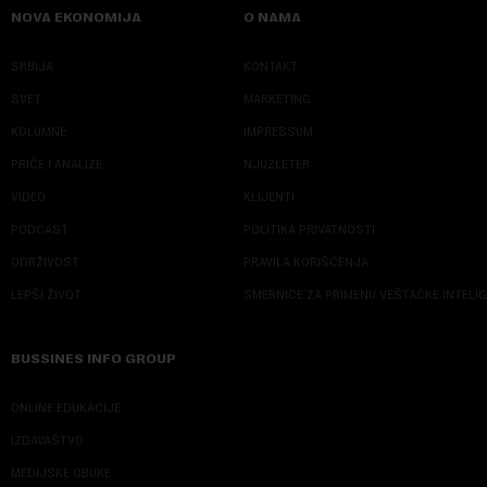
NOVA EKONOMIJA
O NAMA
SRBIJA
KONTAKT
SVET
MARKETING
KOLUMNE
IMPRESSUM
PRIČE I ANALIZE
NJUZLETER
VIDEO
KLIJENTI
PODCAST
POLITIKA PRIVATNOSTI
ODRŽIVOST
PRAVILA KORIŠĆENJA
LEPŠI ŽIVOT
SMERNICE ZA PRIMENU VEŠTAČKE INTELI
BUSSINES INFO GROUP
ONLINE EDUKACIJE
IZDAVAŠTVO
MEDIJSKE OBUKE