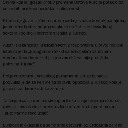
Onima koji su glasali protiv promene Ustava Kurc je poručio da
će im biti pružena podrška i solidarnost.
Prema njegovim rečima upravo sada je važan kontakt sa njima,
jer će ishod referenduma svakako otežati rad nevladinog
sektora i politički neistomišljenika u Turskoj.
Austrijski kancelar Kristojan Kern, preko tvitera, u prvoj reakciji
istakao je da „Erdoganov raskid sa evropskim osnovnim
vrednostima demokratije i pravne države nije podržala
polovina Turske“.
Potpredsednica Evropskog parlamenta Ulrike Lunaček
podvukla je da se ne sme zaboraviti opozicija u Turskoj koja je
glasala za demokratsku zemlju.
Ta činjenica, i pored masivnog pritiska i nepostojanja slobode
medija, kako dodaje, predstavlja nadu za budućnost nakon
„autoritarne revolucije“.
Lunaček je ukazala da se ne sme ostvariti od Erdogana željena