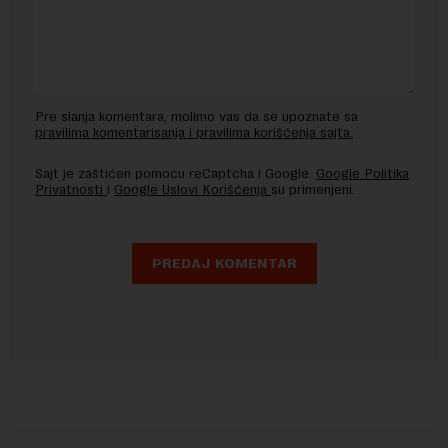
Pre slanja komentara, molimo vas da se upoznate sa
pravilima komentarisanja i pravilima korišćenja sajta.
Sajt je zaštićen pomocu reCaptcha i Google.
Google Politika
Privatnosti
i
Google Uslovi Korišćenja
su primenjeni.