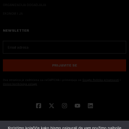
ORGANIZACIJA DOGADJAJA
EKONOM I JA
NEWSLETTER
PRIJAVITE SE
Ova stranica je zaštićena sa reCAPTCHA i primenjuju se
Google Politika privatnosti
i
Uslovi korišćenja usluge
Koristimo kolačiće kako bismo osigurali da vam pružimo najbolje