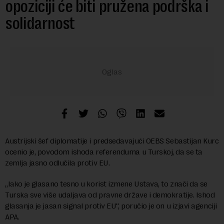
opoziciji će biti pružena podrška i
solidarnost
Austrijski šef diplomatije i predsedavajući OEBS Sebastijan Kurc
ocenio je, povodom ishoda referenduma u Turskoj, da se ta
zemlja jasno odlučila protiv EU.
„Iako je glasano tesno u korist izmene Ustava, to znači da se
Turska sve više udaljava od pravne države i demokratije. Ishod
glasanja je jasan signal protiv EU“, poručio je on u izjavi agenciji
APA.