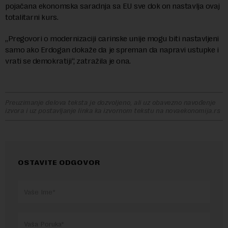
pojačana ekonomska saradnja sa EU sve dok on nastavlja ovaj
totalitarni kurs.
„Pregovori o modernizaciji carinske unije mogu biti nastavljeni
samo ako Erdogan dokaže da je spreman da napravi ustupke i
vrati se demokratiji“, zatražila je ona.
Preuzimanje delova teksta je dozvoljeno, ali uz obavezno navođenje
izvora i uz postavljanje linka ka izvornom tekstu na novaekonomija.rs
OSTAVITE ODGOVOR