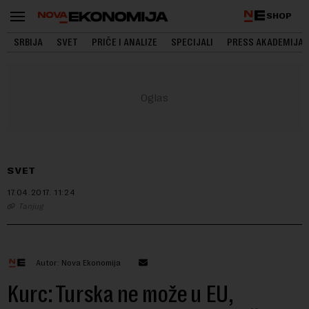
SHOP
SRBIJA
SVET
PRIČE I ANALIZE
SPECIJALI
PRESS AKADEMIJA
SVET
17.04.2017.
11:24
Tanjug
Autor: Nova Ekonomija
Kurc: Turska ne može u EU,