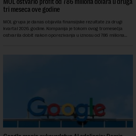
MOL ostvario profit od 786 miliona dolara u druga
tri meseca ove godine
MOL grupa je danas objavila finansijske rezultate za drugi
kvartal 2026. godine. Kompanija je tokom ovog tromesečja
ostvarila dobit nakon oporezivanja u iznosu od 786 miliona
američkih dolara. Rezultatima su...