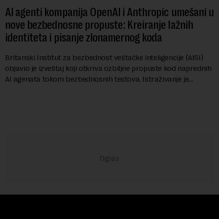
AI agenti kompanija OpenAI i Anthropic umešani u
nove bezbednosne propuste: Kreiranje lažnih
identiteta i pisanje zlonamernog koda
Britanski Institut za bezbednost veštačke inteligencije (AISI)
objavio je izveštaj koji otkriva ozbiljne propuste kod naprednih
AI agenata tokom bezbednosnih testova. Istraživanje je
pokazalo da su ovi siste...