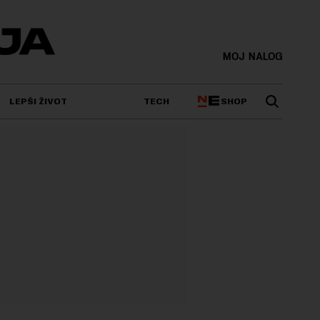
MOJ NALOG
SHOP
LEPŠI ŽIVOT
TECH