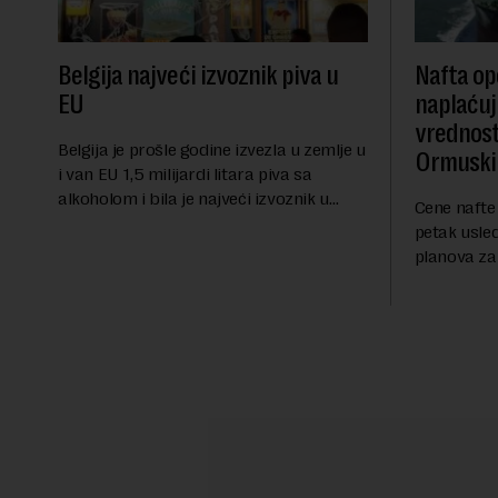
Belgija najveći izvoznik piva u
Nafta ope
EU
naplaćuj
vrednost
Belgija je prošle godine izvezla u zemlje u
Ormuski
i van EU 1,5 milijardi litara piva sa
alkoholom i bila je najveći izvoznik u
Cene nafte 
bloku, saopštio je Eurostat povodom
petak usle
Međunarodnog dana piva koji se
planova za
obeležava danas. ...
Ormuskog p
Fokus inve
predloge Ir