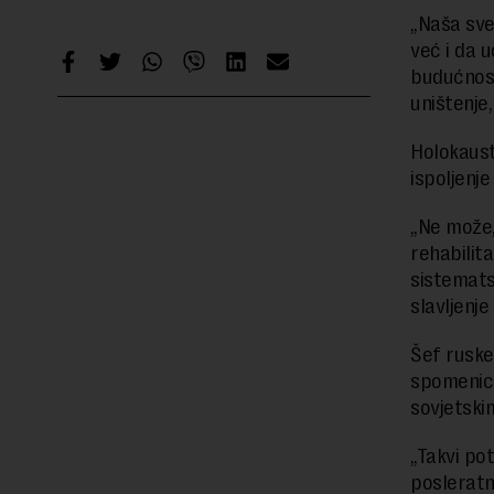
„Naša sve
već i da 
budućnost
uništenje
Holokaust 
ispoljenj
„Ne može,
rehabilit
sistematsk
slavljenje
Šef ruske
spomenici
sovjetskim
„Takvi po
posleratn