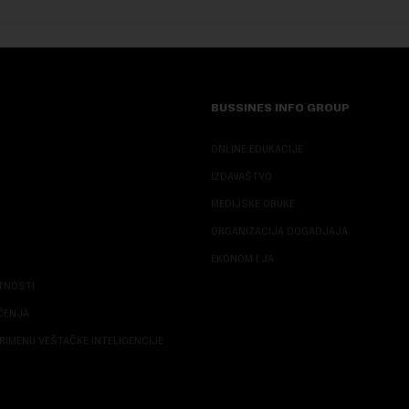
BUSSINES INFO GROUP
ONLINE EDUKACIJE
IZDAVAŠTVO
MEDIJSKE OBUKE
ORGANIZACIJA DOGADJAJA
EKONOM I JA
ATNOSTI
ŠĆENJA
RIMENU VEŠTAČKE INTELIGENCIJE