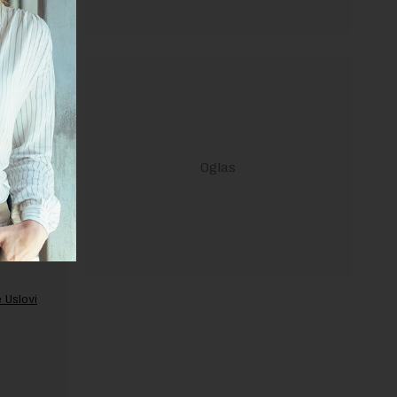
ravilima
 Uslovi