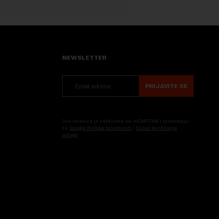
NEWSLETTER
PRIJAVITE SE
Ova stranica je zaštićena sa reCAPTCHA i primenjuju
se
Google Politika privatnosti
i
Uslovi korišćenja
usluge