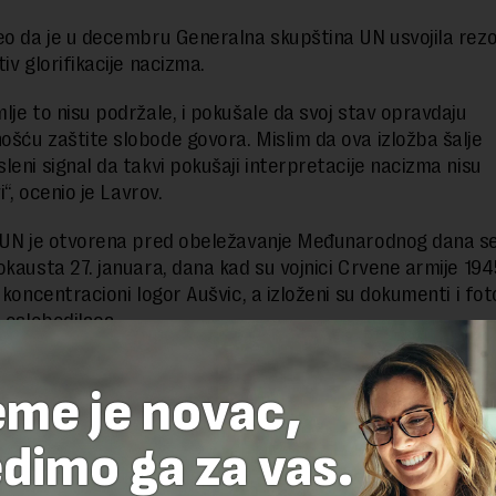
eo da je u decembru Generalna skupština UN usvojila rezol
iv glorifikacije nacizma.
lje to nisu podržale, i pokušale da svoj stav opravdaju
šću zaštite slobode govora. Mislim da ova izložba šalje
leni signal da takvi pokušaji interpretacije nacizma nisu
vi“, ocenio je Lavrov.
 UN je otvorena pred obeležavanje Međunarodnog dana s
okausta 27. januara, dana kad su vojnici Crvene armije 194
 koncentracioni logor Aušvic, a izloženi su dokumenti i fot
i oslobodilaca.
eme je novac,
delova teksta je dozvoljeno, ali uz obavezno navođenje izvora i uz postavl
 tekstu na novaekonomija.rs
dimo ga za vas.