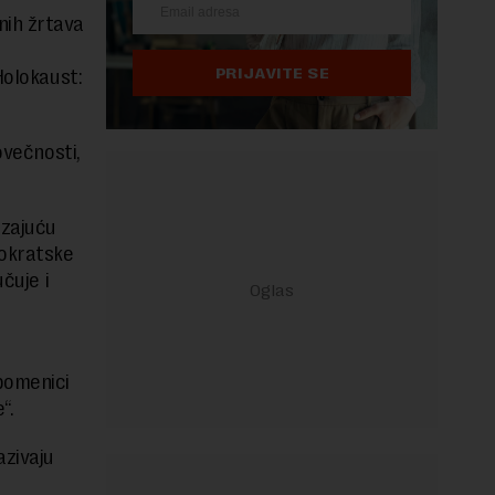
nih žrtava
u
PRIJAVITE SE
Holokaust:
ovečnosti,
uzajuću
mokratske
čuje i
pomenici
“.
azivaju