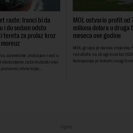
t raste: Iranci bi da
MOL ostvario profit od
u i do sedam odsto
miliona dolara u druga t
i tereta za prolaz kroz
meseca ove godine
 moreuz
MOL grupa je danas objavila f
rezultate za drugi kvartal 202
su zabeležile značajan rast u
Kompanija je tokom ovog tro
d obnovljene zabrinutosti oko
ostvarila dobit nakon oporezi
 ponovno otvaranje
iznosu od 786 miliona američk
rolaza, prenosi Rojters.
Rezultatima su...
stitora prebacio se na
ana i Omana koji b...