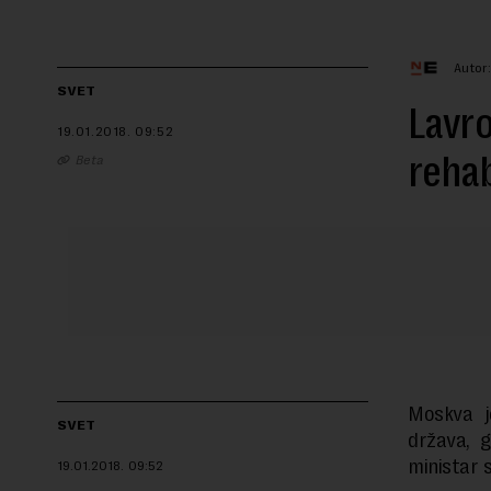
Autor
SVET
Lavro
19.01.2018.
09:52
rehab
Beta
Moskva j
SVET
država, g
ministar 
19.01.2018.
09:52