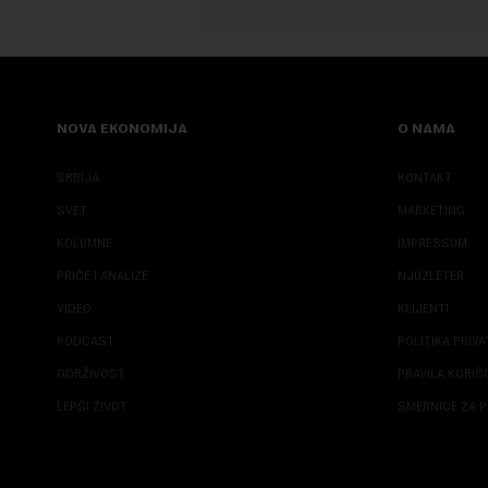
NOVA EKONOMIJA
O NAMA
SRBIJA
KONTAKT
SVET
MARKETING
KOLUMNE
IMPRESSUM
PRIČE I ANALIZE
NJUZLETER
VIDEO
KLIJENTI
PODCAST
POLITIKA PRIV
ODRŽIVOST
PRAVILA KORI
LEPŠI ŽIVOT
SMERNICE ZA P