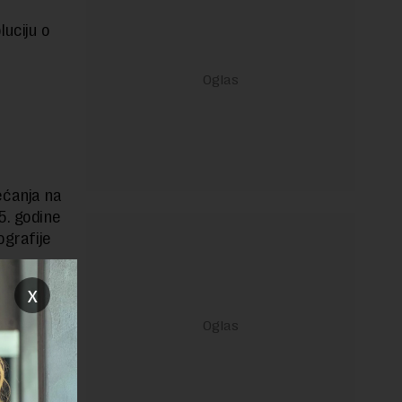
uciju o
ećanja na
5. godine
ografije
x
janje linka