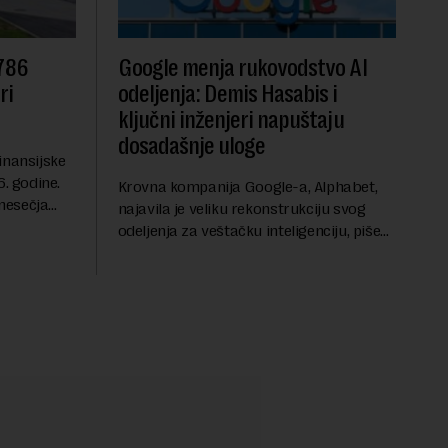
 786
Google menja rukovodstvo AI
ri
odeljenja: Demis Hasabis i
ključni inženjeri napuštaju
dosadašnje uloge
inansijske
6. godine.
Krovna kompanija Google-a, Alphabet,
mesečja
najavila je veliku rekonstrukciju svog
vanja u
odeljenja za veštačku inteligenciju, piše
ih dolara.
Rojters. Ove promene dolaze u ključnom
trenutku, dok se kompanija suočava sa
sve većim pr...