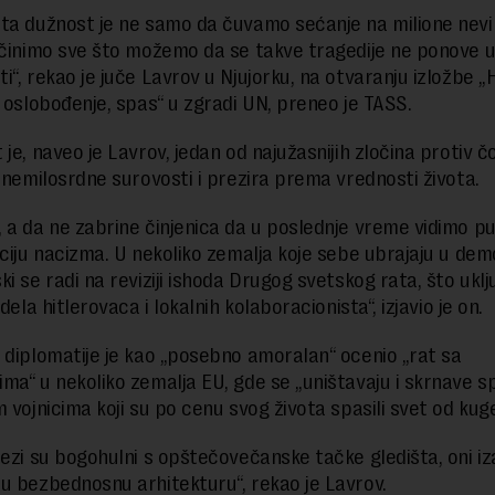
ta dužnost je ne samo da čuvamo sećanje na milione nevi
učinimo sve što možemo da se takve tragedije ne ponove 
i“, rekao je juče Lavrov u Njujorku, na otvaranju izložbe „
, oslobođenje, spas“ u zgradi UN, preneo je TASS.
je, naveo je Lavrov, jedan od najužasnijih zločina protiv č
e nemilosrdne surovosti i prezira prema vrednosti života.
 a da ne zabrine činjenica da u poslednje vreme vidimo p
aciju nacizma. U nekoliko zemalja koje sebe ubrajaju u de
i se radi na reviziji ishoda Drugog svetskog rata, što uklju
 dela hitlerovaca i lokalnih kolaboracionista“, izjavio je on.
 diplomatije je kao „posebno amoralan“ ocenio „rat sa
ma“ u nekoliko zemalja EU, gde se „uništavaju i skrnave s
 vojnicima koji su po cenu svog života spasili svet od kuge
tezi su bogohulni s opštečovečanske tačke gledišta, oni iz
u bezbednosnu arhitekturu“, rekao je Lavrov.