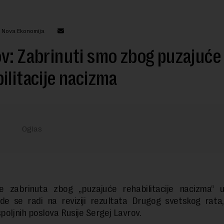
: Nova Ekonomija
v: Zabrinuti smo zbog puzajuće
ilitacije nacizma
e zabrinuta zbog „puzajuće rehabilitacije nacizma“ u
de se radi na reviziji rezultata Drugog svetskog rata
spoljnih poslova Rusije Sergej Lavrov.