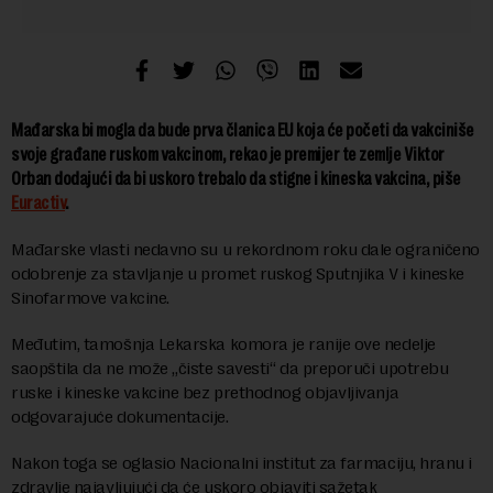
Mađarska bi mogla da bude prva članica EU koja će početi da vakciniše
svoje građane ruskom vakcinom, rekao je premijer te zemlje Viktor
Orban dodajući da bi uskoro trebalo da stigne i kineska vakcina, piše
Euractiv
.
Mađarske vlasti nedavno su u rekordnom roku dale ograničeno
odobrenje za stavljanje u promet ruskog Sputnjika V i kineske
Sinofarmove vakcine.
Međutim, tamošnja Lekarska komora je ranije ove nedelje
saopštila da ne može „čiste savesti“ da preporuči upotrebu
ruske i kineske vakcine bez prethodnog objavljivanja
odgovarajuće dokumentacije.
Nakon toga se oglasio Nacionalni institut za farmaciju, hranu i
zdravlje najavljujući da će uskoro objaviti sažetak