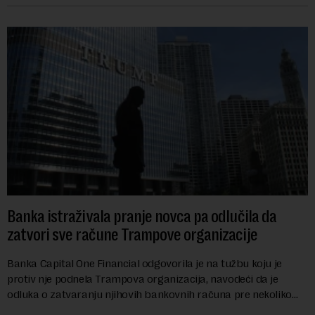
Banka istraživala pranje novca pa odlučila da
zatvori sve račune Trampove organizacije
Banka Capital One Financial odgovorila je na tužbu koju je
protiv nje podnela Trampova organizacija, navodeći da je
odluka o zatvaranju njihovih bankovnih računa pre nekoliko
godina doneta isključivo nakon d...