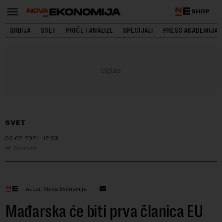
SHOP
SRBIJA
SVET
PRIČE I ANALIZE
SPECIJALI
PRESS AKADEMIJA
SVET
06.02.2021.
12:59
Euractiv
Autor: Nova Ekonomija
Mađarska će biti prva članica EU