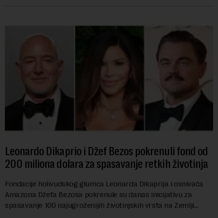
Leonardo Dikaprio i Džef Bezos pokrenuli fond od
200 miliona dolara za spasavanje retkih životinja
Fondacije holivudskog glumca Leonarda Dikaprija i osnivača
Amazona Džefa Bezosa pokrenule su danas inicijativu za
spasavanje 100 najugroženijih životinjskih vrsta na Zemlji
vrednu 200 miliona dolara.Fond...