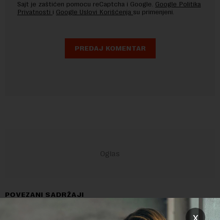
Sajt je zaštićen pomocu reCaptcha i Google.
Google Politika
Privatnosti
i
Google Uslovi Korišćenja
su primenjeni.
POVEZANI SADRŽAJI
x