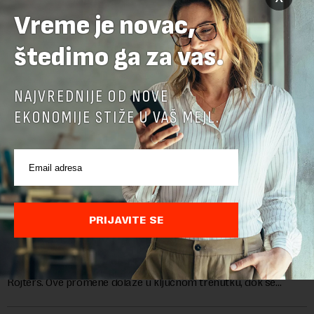
Vreme je novac,
štedimo ga za vas.
NAJVREDNIJE OD NOVE
EKONOMIJE STIŽE U VAŠ MEJL.
Google menja rukovodstvo AI odeljenja: Demis
Hasabis i ključni inženjeri napuštaju dosadašnje
uloge
PRIJAVITE SE
Krovna kompanija Google-a, Alphabet, najavila je veliku
rekonstrukciju svog odeljenja za veštačku inteligenciju, piše
Rojters. Ove promene dolaze u ključnom trenutku, dok se
kompanija suočava sa sve većim pr...