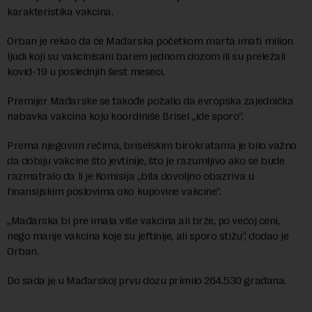
karakteristika vakcina.
Orban je rekao da će Mađarska početkom marta imati milion
ljudi koji su vakcinisani barem jednom dozom ili su preležali
kovid-19 u poslednjih šest meseci.
Premijer Mađarske se takođe požalio da evropska zajednička
nabavka vakcina koju koordiniše Brisel „ide sporo“.
Prema njegovim rečima, briselskim birokratama je bilo važno
da dobiju vakcine što jevtinije, što je razumljivo ako se bude
razmatralo da li je Komisija „bila dovoljno obazriva u
finansijskim poslovima oko kupovine vakcine“.
„Mađarska bi pre imala više vakcina ali brže, po većoj ceni,
nego manje vakcina koje su jeftinije, ali sporo stižu“, dodao je
Orban.
Do sada je u Mađarskoj prvu dozu primilo 264.530 građana.