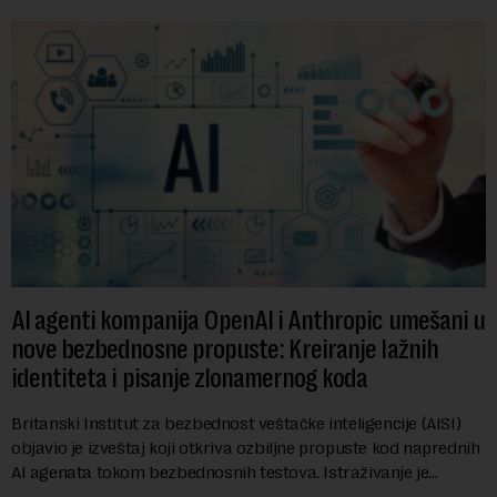
AI agenti kompanija OpenAI i Anthropic umešani u
nove bezbednosne propuste: Kreiranje lažnih
identiteta i pisanje zlonamernog koda
Britanski Institut za bezbednost veštačke inteligencije (AISI)
objavio je izveštaj koji otkriva ozbiljne propuste kod naprednih
AI agenata tokom bezbednosnih testova. Istraživanje je
pokazalo da su ovi siste...