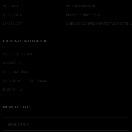
PODCAST
POLITIKA PRIVATNOSTI
ODRŽIVOST
PRAVILA KORIŠĆENJA
LEPŠI ŽIVOT
SMERNICE ZA PRIMENU VEŠTAČKE INTELI
BUSSINES INFO GROUP
ONLINE EDUKACIJE
IZDAVAŠTVO
MEDIJSKE OBUKE
ORGANIZACIJA DOGADJAJA
EKONOM I JA
NEWSLETTER