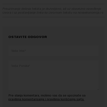
Preuzimanje delova teksta je dozvoljeno, ali uz obavezno navođenje
izvora i uz postavljanje linka ka izvornom tekstu na novaekonomija.rs
OSTAVITE ODGOVOR
Pre slanja komentara, molimo vas da se upoznate sa
pravilima komentarisanja i pravilima korišćenja sajta.