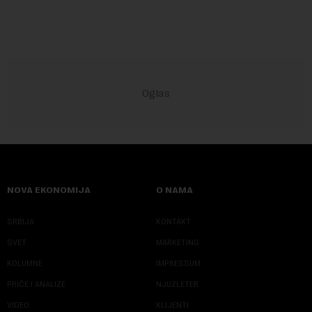
NOVA EKONOMIJA
O NAMA
SRBIJA
KONTAKT
SVET
MARKETING
KOLUMNE
IMPRESSUM
PRIČE I ANALIZE
NJUZLETER
VIDEO
KLIJENTI