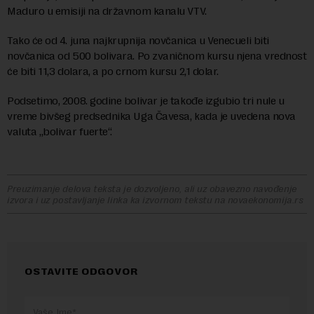
Maduro u emisiji na državnom kanalu VTV.
Tako će od 4. juna najkrupnija novčanica u Venecueli biti
novčanica od 500 bolivara. Po zvaničnom kursu njena vrednost
će biti 11,3 dolara, a po crnom kursu 2,1 dolar.
Podsetimo, 2008. godine bolivar je takođe izgubio tri nule u
vreme bivšeg predsednika Uga Čavesa, kada je uvedena nova
valuta „bolivar fuerte“.
Preuzimanje delova teksta je dozvoljeno, ali uz obavezno navođenje
izvora i uz postavljanje linka ka izvornom tekstu na novaekonomija.rs
OSTAVITE ODGOVOR