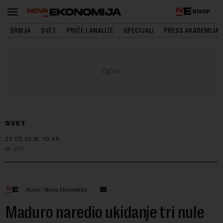
SHOP
SRBIJA
SVET
PRIČE I ANALIZE
SPECIJALI
PRESS AKADEMIJA
SVET
23.03.2018.
10:49
B92
Autor: Nova Ekonomija
Maduro naredio ukidanje tri nule