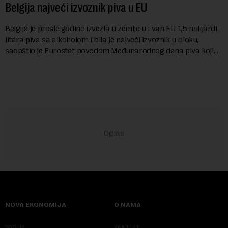
Belgija najveći izvoznik piva u EU
Belgija je prošle godine izvezla u zemlje u i van EU 1,5 milijardi
litara piva sa alkoholom i bila je najveći izvoznik u bloku,
saopštio je Eurostat povodom Međunarodnog dana piva koji
se obeležava danas. ...
NOVA EKONOMIJA
O NAMA
SRBIJA
KONTAKT