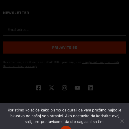
NEWSLETTER
PRIJAVITE SE
Ova stranica je zaštićena sa reCAPTCHA i primenjuju se
Google Politika privatnosti
i
Uslovi korišćenja usluge
Koristimo kolačiće kako bismo osigurali da vam pružimo najbolje
iskustvo na našoj veb stranici. Ako nastavite da koristite ovaj
sajt, pretpostavićemo da ste saglasni sa tim.
© 2026 NOVA EKONOMIJA | SVA PRAVA ZADŽANA | DEVELOPED BY
CUBES