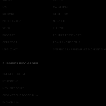
SVET
MARKETING
KOLUMNE
IMPRESSUM
PRIČE I ANALIZE
NJUZLETER
VIDEO
KLIJENTI
PODCAST
POLITIKA PRIVATNOSTI
ODRŽIVOST
PRAVILA KORIŠĆENJA
LEPŠI ŽIVOT
SMERNICE ZA PRIMENU VEŠTAČKE INTELI
BUSSINES INFO GROUP
ONLINE EDUKACIJE
IZDAVAŠTVO
MEDIJSKE OBUKE
ORGANIZACIJA DOGADJAJA
EKONOM I JA