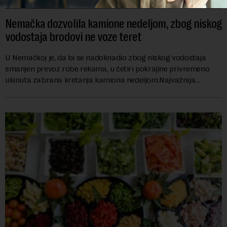
Nemačka dozvolila kamione nedeljom, zbog niskog
vodostaja brodovi ne voze teret
U Nemačkoj je, da bi se nadoknadio zbog niskog vodostaja
smanjen prevoz robe rekama, u četiri pokrajine privremeno
ukinuta zabrana kretanja kamiona nedeljom.Najvažnija
nemačka reka Rajna ima najniži vodo...