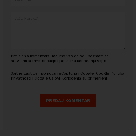
Pre slanja komentara, molimo vas da se upoznate sa
pravilima komentarisanja i pravilima korišćenja sajta.
Sajt je zaštićen pomocu reCaptcha i Google.
Google Politika
Privatnosti
i
Google Uslovi Korišćenja
su primenjeni.