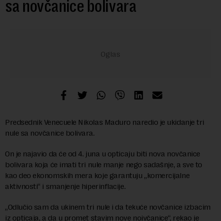
sa novčanice bolivara
Predsednik Venecuele Nikolas Maduro naredio je ukidanje tri
nule sa novčanice bolivara.
On je najavio da će od 4. juna u opticaju biti nova novčanice
bolivara koja će imati tri nule manje nego sadašnje, a sve to
kao deo ekonomskih mera koje garantuju „komercijalne
aktivnosti“ i smanjenje hiperinflacije.
„Odlučio sam da ukinem tri nule i da tekuće novčanice izbacim
iz opticaja, a da u promet stavim nove noivčanice“, rekao je