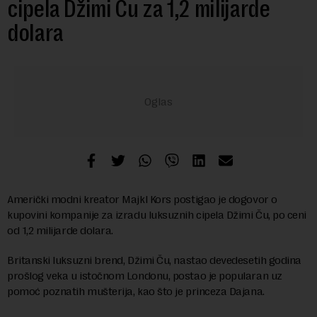
cipela Džimi Ču za 1,2 milijarde
dolara
Američki modni kreator Majkl Kors postigao je dogovor o
kupovini kompanije za izradu luksuznih cipela Džimi Ču, po ceni
od 1,2 milijarde dolara.
Britanski luksuzni brend, Džimi Ču, nastao devedesetih godina
prošlog veka u istočnom Londonu, postao je popularan uz
pomoć poznatih mušterija, kao što je princeza Dajana.