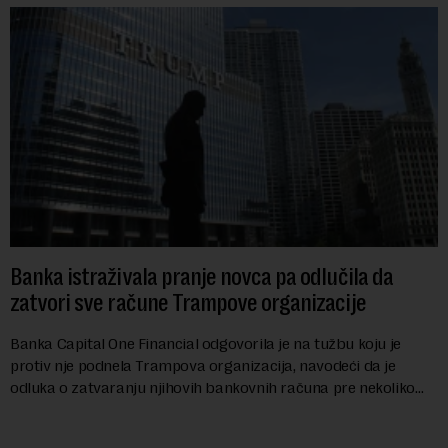
Banka istraživala pranje novca pa odlučila da
zatvori sve račune Trampove organizacije
Banka Capital One Financial odgovorila je na tužbu koju je
protiv nje podnela Trampova organizacija, navodeći da je
odluka o zatvaranju njihovih bankovnih računa pre nekoliko
godina doneta isključivo nakon d...