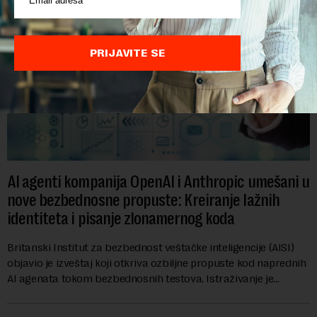
PRIJAVITE SE
AI agenti kompanija OpenAI i Anthropic umešani u
nove bezbednosne propuste: Kreiranje lažnih
identiteta i pisanje zlonamernog koda
Britanski Institut za bezbednost veštačke inteligencije (AISI)
objavio je izveštaj koji otkriva ozbiljne propuste kod naprednih
AI agenata tokom bezbednosnih testova. Istraživanje je
pokazalo da su ovi siste...