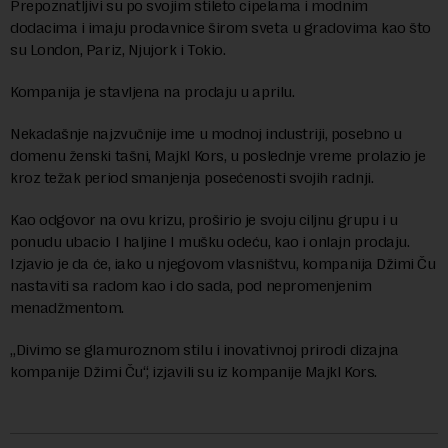
Prepoznatljivi su po svojim stileto cipelama i modnim
dodacima i imaju prodavnice širom sveta u gradovima kao što
su London, Pariz, Njujork i Tokio.
Kompanija je stavljena na prodaju u aprilu.
Nekadašnje najzvučnije ime u modnoj industriji, posebno u
domenu ženski tašni, Majkl Kors, u poslednje vreme prolazio je
kroz težak period smanjenja posećenosti svojih radnji.
Kao odgovor na ovu krizu, proširio je svoju ciljnu grupu i u
ponudu ubacio I haljine I mušku odeću, kao i onlajn prodaju.
Izjavio je da će, iako u njegovom vlasništvu, kompanija Džimi Ču
nastaviti sa radom kao i do sada, pod nepromenjenim
menadžmentom.
„Divimo se glamuroznom stilu i inovativnoj prirodi dizajna
kompanije Džimi Ču“, izjavili su iz kompanije Majkl Kors.