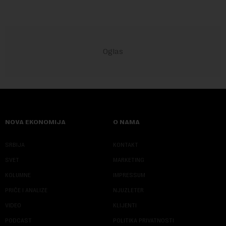
NOVA EKONOMIJA
O NAMA
SRBIJA
KONTAKT
SVET
MARKETING
KOLUMNE
IMPRESSUM
PRIČE I ANALIZE
NJUZLETER
VIDEO
KLIJENTI
PODCAST
POLITIKA PRIVATNOSTI