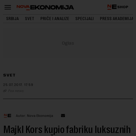
SHOP
SRBIJA
SVET
PRIČE I ANALIZE
SPECIJALI
PRESS AKADEMIJA
SVET
25.07.2017.
17:59
Fox news
Autor: Nova Ekonomija
Majkl Kors kupio fabriku luksuznih