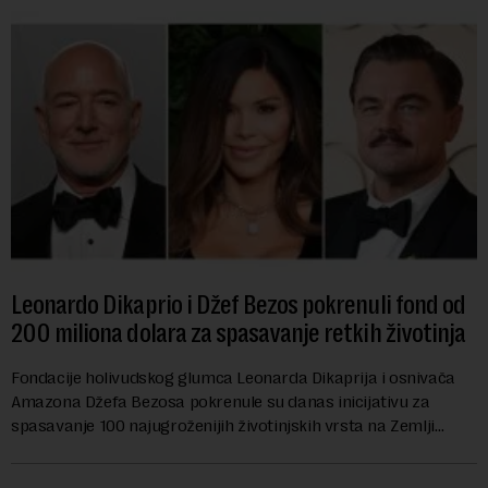
Leonardo Dikaprio i Džef Bezos pokrenuli fond od
200 miliona dolara za spasavanje retkih životinja
Fondacije holivudskog glumca Leonarda Dikaprija i osnivača
Amazona Džefa Bezosa pokrenule su danas inicijativu za
spasavanje 100 najugroženijih životinjskih vrsta na Zemlji
vrednu 200 miliona dolara.Fond...