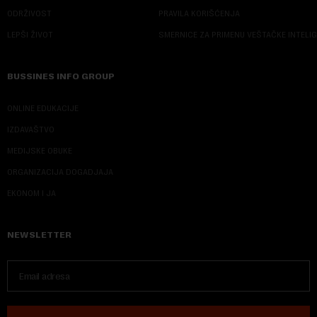
ODRŽIVOST
PRAVILA KORIŠĆENJA
LEPŠI ŽIVOT
SMERNICE ZA PRIMENU VEŠTAČKE INTELI
BUSSINES INFO GROUP
ONLINE EDUKACIJE
IZDAVAŠTVO
MEDIJSKE OBUKE
ORGANIZACIJA DOGADJAJA
EKONOM I JA
NEWSLETTER