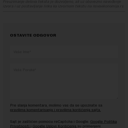
Preuzimanje delova teksta je dozvoljeno, ali uz obavezno navođenje
izvora i uz postavljanje linka ka izvornom tekstu na novaekonomija.rs
OSTAVITE ODGOVOR
Pre slanja komentara, molimo vas da se upoznate sa
pravilima komentarisanja i pravilima korišćenja sajta.
Sajt je zaštićen pomocu reCaptcha i Google.
Google Politika
Privatnosti
i
Google Uslovi Korišćenja
su primenjeni.