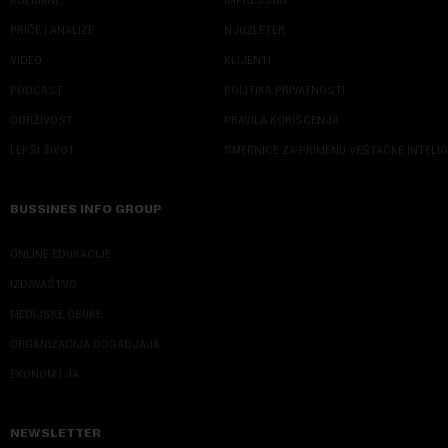
PRIČE I ANALIZE
NJUZLETER
VIDEO
KLIJENTI
PODCAST
POLITIKA PRIVATNOSTI
ODRŽIVOST
PRAVILA KORIŠĆENJA
LEPŠI ŽIVOT
SMERNICE ZA PRIMENU VEŠTAČKE INTELI
BUSSINES INFO GROUP
ONLINE EDUKACIJE
IZDAVAŠTVO
MEDIJSKE OBUKE
ORGANIZACIJA DOGADJAJA
EKONOM I JA
NEWSLETTER