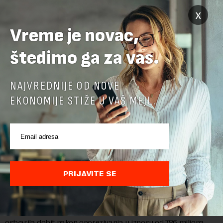
POVEZANI SADRŽAJI
x
Vreme je novac,
štedimo ga za vas.
NAJVREDNIJE OD NOVE
EKONOMIJE STIŽE U VAŠ MEJL.
MOL ostvario profit od 786 miliona dolara u druga
PRIJAVITE SE
tri meseca ove godine
MOL grupa je danas objavila finansijske rezultate za drugi
kvartal 2026. godine. Kompanija je tokom ovog tromesečja
ostvarila dobit nakon oporezivanja u iznosu od 786 miliona