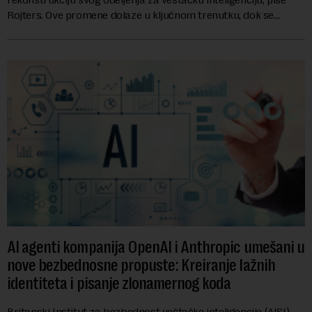
Rojters. Ove promene dolaze u ključnom trenutku, dok se
kompanija suočava sa sve većim pr...
AI agenti kompanija OpenAI i Anthropic umešani u
nove bezbednosne propuste: Kreiranje lažnih
identiteta i pisanje zlonamernog koda
Britanski Institut za bezbednost veštačke inteligencije (AISI)