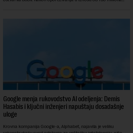
američkih dolara. Rezultatima su...
Google menja rukovodstvo AI odeljenja: Demis
Hasabis i ključni inženjeri napuštaju dosadašnje
uloge
Krovna kompanija Google-a, Alphabet, najavila je veliku
rekonstrukciju svog odeljenja za veštačku inteligenciju, piše