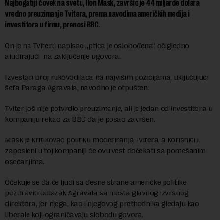
Najbogatiji čovek na svetu, Ilon Mask, završio je 44 miljarde dolara
vredno preuzimanje Tvitera, prema navodima američkih medija i
investitora u firmu, prenosi BBC.
On je na Tviteru napisao „ptica je oslobođena“, očigledno
aludirajući na zaključenje ugovora.
Izvestan broj rukovodilaca na najvišim pozicijama, uključujući
šefa Paraga Agravala, navodno je otpušten.
Tviter još nije potvrdio preuzimanje, ali je jedan od investitora u
kompaniju rekao za BBC da je posao završen.
Mask je kritikovao politiku moderiranja Tvitera, a korisnici i
zaposleni u toj kompaniji će ovu vest dočekati sa pomešanim
osećanjima.
Očekuje se da će ljudi sa desne strane američke politike
pozdraviti odlazak Agravala sa mesta glavnog izvršnog
direktora, jer njega, kao i njegovog prethodnika gledaju kao
liberale koji ograničavaju slobodu govora.