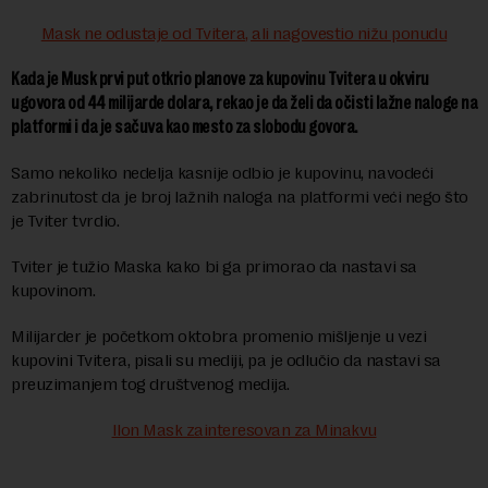
Mask ne odustaje od Tvitera, ali nagovestio nižu ponudu
Kada je Musk prvi put otkrio planove za kupovinu Tvitera u okviru
ugovora od 44 milijarde dolara, rekao je da želi da očisti lažne naloge na
platformi i da je sačuva kao mesto za slobodu govora.
Samo nekoliko nedelja kasnije odbio je kupovinu, navodeći
zabrinutost da je broj lažnih naloga na platformi veći nego što
je Tviter tvrdio.
Tviter je tužio Maska kako bi ga primorao da nastavi sa
kupovinom.
Milijarder je početkom oktobra promenio mišljenje u vezi
kupovini Tvitera, pisali su mediji, pa je odlučio da nastavi sa
preuzimanjem tog društvenog medija.
Ilon Mask zainteresovan za Minakvu