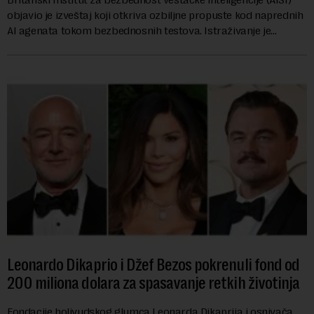
objavio je izveštaj koji otkriva ozbiljne propuste kod naprednih
AI agenata tokom bezbednosnih testova. Istraživanje je
pokazalo da su ovi siste...
Leonardo Dikaprio i Džef Bezos pokrenuli fond od
200 miliona dolara za spasavanje retkih životinja
Fondacije holivudskog glumca Leonarda Dikaprija i osnivača