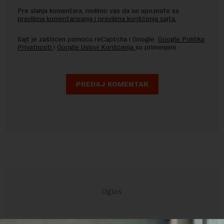
Pre slanja komentara, molimo vas da se upoznate sa
pravilima komentarisanja i pravilima korišćenja sajta.
Sajt je zaštićen pomocu reCaptcha i Google.
Google Politika
Privatnosti
i
Google Uslovi Korišćenja
su primenjeni.