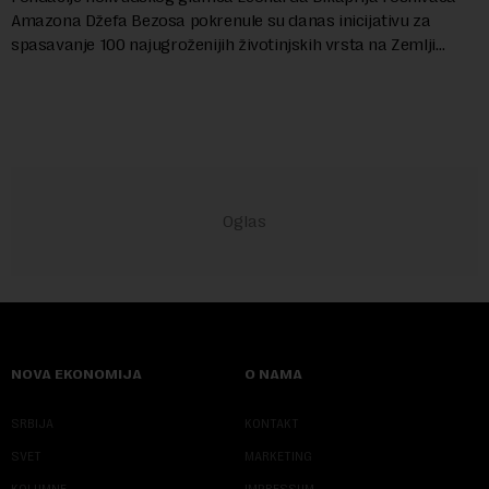
Amazona Džefa Bezosa pokrenule su danas inicijativu za
spasavanje 100 najugroženijih životinjskih vrsta na Zemlji
vrednu 200 miliona dolara.Fond...
NOVA EKONOMIJA
O NAMA
SRBIJA
KONTAKT
SVET
MARKETING
KOLUMNE
IMPRESSUM