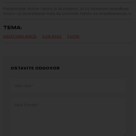
Preuzimanje delova teksta je dozvoljeno, ali uz obavezno navođenje
izvora i uz postavljanje linka ka izvornom tekstu na novaekonomija.rs
TEMA:
DRUŠTVENE MREŽE
ILON MASK
TVITER
OSTAVITE ODGOVOR