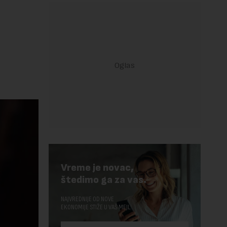
Vreme je novac,
štedimo ga za vas.
NAJVREDNIJE OD NOVE
EKONOMIJE STIŽE U VAŠ MEJL.