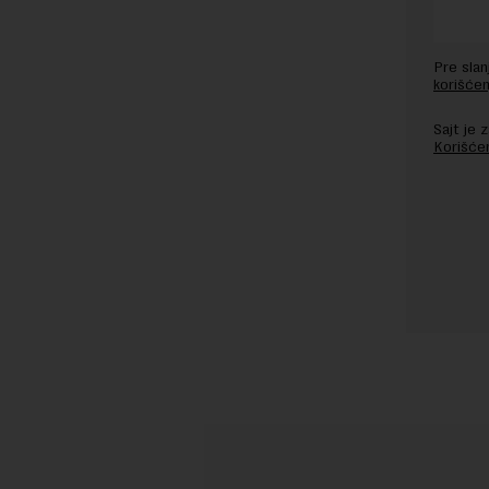
Pre sla
korišćen
Sajt je
Korišće