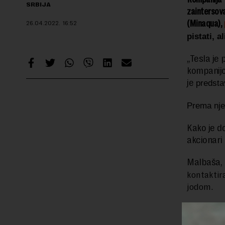
SRBIJA
zaintersov
(Minaqua),
26.04.2022.
16:52
pistati, 
„Tesla je
kompanijom
je
predsta
Prema njen
Kako je d
akcionari 
Malbaša, 
kontaktir
jodom.
Više deta
nedelja.