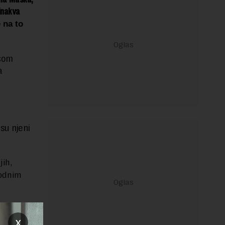
inakva
 na to
ašom
a
su njeni
jih,
rodnim
iko
x