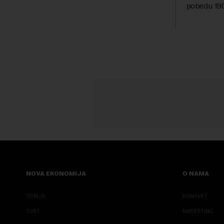
Beograd, gde će predstaviti i kao državu
pobedu 1903
sa najvećom jezičkom ra...
njoj od tad
transformi
karakterišu 
NOVA EKONOMIJA
O NAMA
SRBIJA
KONTAKT
SVET
MARKETING