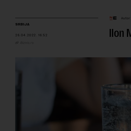
Autor
SRBIJA
Ilon 
26.04.2022.
16:52
Biznis.rs