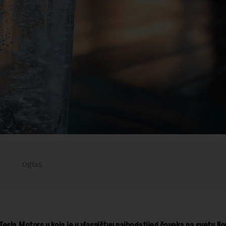
esla Motors u koja je u vlasništvu najbogatijeg čoveka na svetu Il