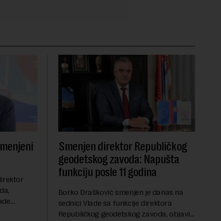
smenjeni
Smenjen direktor Republičkog
geodetskog zavoda: Napušta
funkciju posle 11 godina
irektor
da,
Borko Drašković smenjen je danas na
ade
sednici Vlade sa funkcije direktora
roveo čak 11
Republičkog geodetskog zavoda, objavio