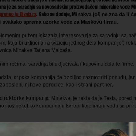
ana je za saradnju sa novosadskim proizvođačem mineralne vode M
preneo je Biznis.rs
. Kako se dodaje, M
inakva još ne zna da li će
ali svakako sprema uzorke vode za Maskovu firmu.
 pismenim putem iskazala interesovanje za saradnju sa n
, koja bi uključila i akviziciju jednog dela kompanije“, rekl
.
vnica Minakve Tatjana Malbaša
im rečima, saradnja bi uključivala i kupovinu dela te firme.
odala, srpska kompanija će ozbiljno razmotriti ponudu, jer 
zaposleni, njihove porodice, kao i strani partner.
direktorka kompanije Minakva,
rekla da je Tesla, pored n
je
ao i još nekoliko kompanija u Evropi koje imaju vodu sa pri
lja o svemu tome, kako se naglašava, biće poznato za nekol