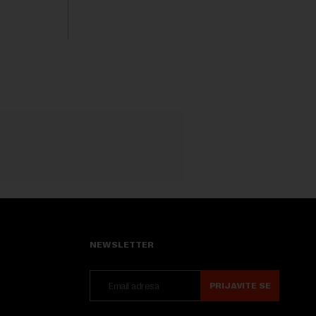
a 2015.
je portal Nova.rs.Drašković je na poziciji
direktora RGZ-a bio 11 godina.Kako piše
Nova....
NEWSLETTER
PRIJAVITE SE