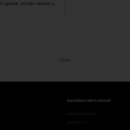
godina. Preciznije, on je 23. jul
. godine. Zemlja i odnosi u
izabran za v.d. di...
a su se nekoliko puta
sali, a sektor rudarstva danas
velike r...
BUSSINES INFO GROUP
ONLINE EDUKACIJE
IZDAVAŠTVO