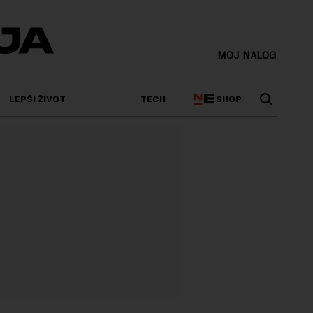
MOJ NALOG
SHOP
LEPŠI ŽIVOT
TECH