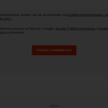
nja komentara, molimo vas da se upoznate sa
pravilima komentarisanja i p
ja sajta.
 zaštićen pomocu reCaptcha i Google.
Google Politika Privatnosti
i
Google
nja
su primenjeni.