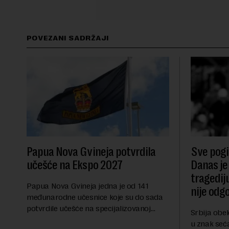
POVEZANI SADRŽAJI
Papua Nova Gvineja potvrdila
Sve pogib
učešće na Ekspo 2027
Danas je
tragedij
Papua Nova Gvineja jedna je od 141
nije odg
međunarodne učesnice koje su do sada
potvrdile učešće na specijalizovanoj
Srbija obe
međunarodnoj izložbi "Ekspu 2027"
u znak seć