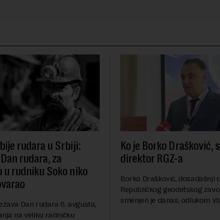
ije rudara u Srbiji:
Ko je Borko Drašković, 
 Dan rudara, za
direktor RGZ-a
u u rudniku Soko niko
Borko Drašković, dosadašnji d
ovarao
Republičkog geodetskog zavo
smenjen je danas, odlukom Vl
ležava Dan rudara 6. avgusta,
Srbije.On je na ovoj funkciji p
anja na veliku radničku