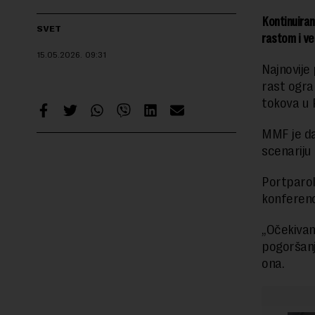
Kontinuiran
SVET
rastom i ve
15.05.2026.
09:31
Najnovije 
rast ogra
tokova u 
MMF je da
scenariju 
Portparol
konferenc
„Očekivan
pogoršanj
ona.