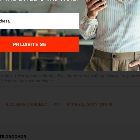
PRIJAVITE SE
delova teksta je dozvoljeno, ali uz obavezno navođenje izvora i uz postavl
 tekstu na novaekonomija.rs
K
GLOBALNA EKONOMIJA
MMF
RAT NA BLISKOM ISTOKU
TE ODGOVOR