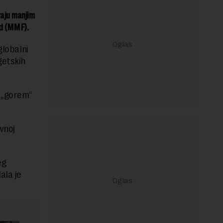
raju manjim
nd (MMF).
globalni
getskih
a „gorem“
vnoj
eg
ala je