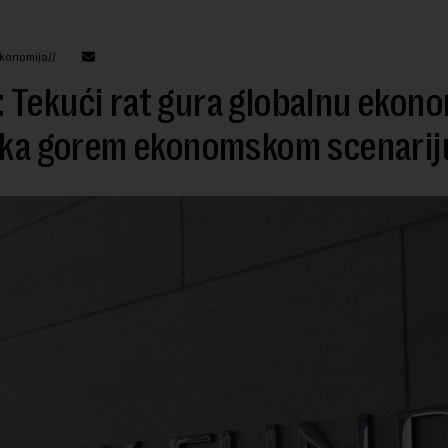
konomija//
Tekući rat gura globalnu ekono
e ka gorem ekonomskom scenarij