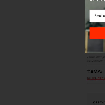
Preuzimanje 
ka izvornom
TEMA:
BLISKI ISTO
OSTAVI