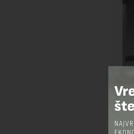
Vr
šte
NAJVR
EKONO