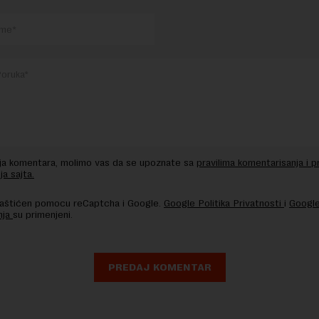
nja komentara, molimo vas da se upoznate sa
pravilima komentarisanja i p
ja sajta.
 zaštićen pomocu reCaptcha i Google.
Google Politika Privatnosti
i
Google
nja
su primenjeni.