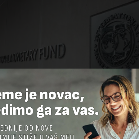
eme je novac,
dimo ga za vas.
EDNIJE OD NOVE
MIJE STIŽE U VAŠ MEJL.