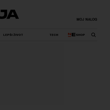
MOJ NALOG
SHOP
LEPŠI ŽIVOT
TECH