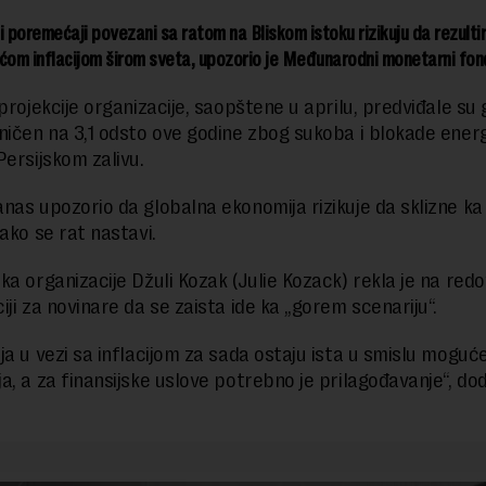
i poremećaji povezani sa ratom na Bliskom istoku rizikuju da rezulti
ćom inflacijom širom sveta, upozorio je Međunarodni monetarni fo
projekcije organizacije, saopštene u aprilu, predviđale su 
ničen na 3,1 odsto ove godine zbog sukoba i blokade ener
Persijskom zalivu.
nas upozorio da globalna ekonomija rizikuje da sklizne k
ako se rat nastavi.
ka organizacije Džuli Kozak (Julie Kozack) rekla je na redo
iji za novinare da se zaista ide ka „gorem scenariju“.
ja u vezi sa inflacijom za sada ostaju ista u smislu moguć
a, a za finansijske uslove potrebno je prilagođavanje“, dod