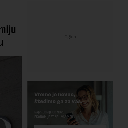
miju
u
Vreme je novac,
štedimo ga za vas.
NAJVREDNIJE OD NOVE
EKONOMIJE STIŽE U VAŠ MEJL.