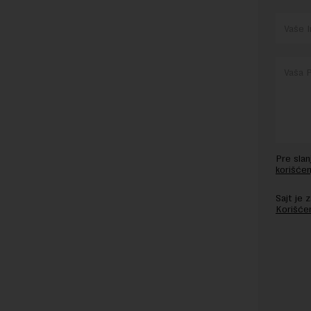
Pre sla
korišćen
Sajt je
Korišće