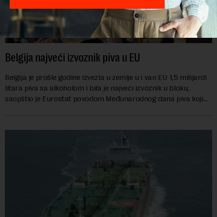
Belgija najveći izvoznik piva u EU
Belgija je prošle godine izvezla u zemlje u i van EU 1,5 milijardi
litara piva sa alkoholom i bila je najveći izvoznik u bloku,
saopštio je Eurostat povodom Međunarodnog dana piva koji
se obeležava danas. ...