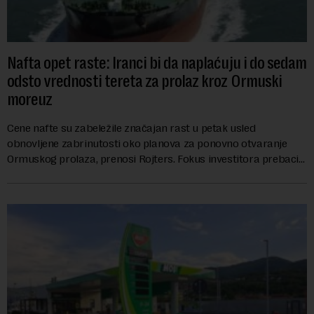
Nafta opet raste: Iranci bi da naplaćuju i do sedam
odsto vrednosti tereta za prolaz kroz Ormuski
moreuz
Cene nafte su zabeležile značajan rast u petak usled
obnovljene zabrinutosti oko planova za ponovno otvaranje
Ormuskog prolaza, prenosi Rojters. Fokus investitora prebacio
se na predloge Irana i Omana koji b...