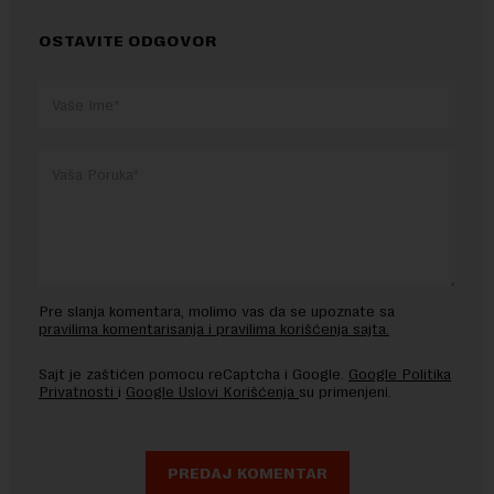
OSTAVITE ODGOVOR
Pre slanja komentara, molimo vas da se upoznate sa
pravilima komentarisanja i pravilima korišćenja sajta.
Sajt je zaštićen pomocu reCaptcha i Google.
Google Politika
Privatnosti
i
Google Uslovi Korišćenja
su primenjeni.