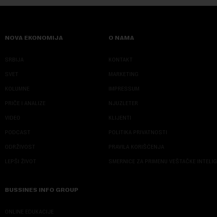
NOVA EKONOMIJA
O NAMA
SRBIJA
KONTAKT
SVET
MARKETING
KOLUMNE
IMPRESSUM
PRIČE I ANALIZE
NJUZLETER
VIDEO
KLIJENTI
PODCAST
POLITIKA PRIVATNOSTI
ODRŽIVOST
PRAVILA KORIŠĆENJA
LEPŠI ŽIVOT
SMERNICE ZA PRIMENU VEŠTAČKE INTELI
BUSSINES INFO GROUP
ONLINE EDUKACIJE