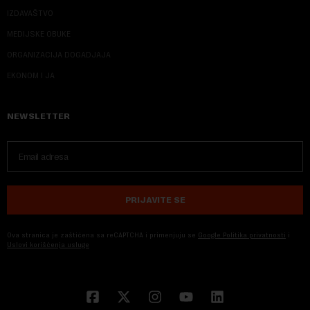
IZDAVAŠTVO
MEDIJSKE OBUKE
ORGANIZACIJA DOGADJAJA
EKONOM I JA
NEWSLETTER
PRIJAVITE SE
Ova stranica je zaštićena sa reCAPTCHA i primenjuju se
Google Politika privatnosti
i
Uslovi korišćenja usluge