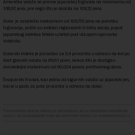
Američka valuta se prema japanskoj trgovala na minimumu od
108,92 jena, pre nego što je skočila na 109,22 jena.
Dolar je zabeležio maksimum od 109,720 jena na početku
trgovanja, pošto su indeksi regionalnih tržišta akcija, poput
japanskog indeksa Nikkei uzleteli pod uticajem oporavka
Volstrita.
Dolarski indeks je porastao za 0,4 procenta u odnosu na korpu
šest glavnih valuta na 89,61 poen, nakon što je dostigao
dvonedeljni maksimum od 90,034 poena prethodnog dana.
Švajcarski franak, kao jedna od sigurnih valuta uz japanski jen,
bio je u padu za pola procenta u odnosu na dolar.
Preuzimanje delova teksta je dozvoljeno, ali uz obavezno navođenje
izvora i uz postavljanje linka ka izvornom tekstu na novaekonomija.rs