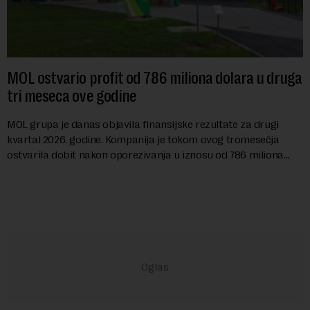
MOL ostvario profit od 786 miliona dolara u druga
tri meseca ove godine
MOL grupa je danas objavila finansijske rezultate za drugi
kvartal 2026. godine. Kompanija je tokom ovog tromesečja
ostvarila dobit nakon oporezivanja u iznosu od 786 miliona
američkih dolara. Rezultatima su...