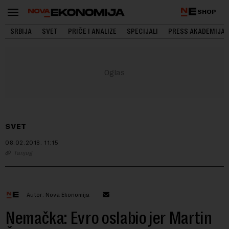
SHOP
SRBIJA
SVET
PRIČE I ANALIZE
SPECIJALI
PRESS AKADEMIJA
SVET
08.02.2018.
11:15
Tanjug
Autor: Nova Ekonomija
Nemačka: Evro oslabio jer Martin