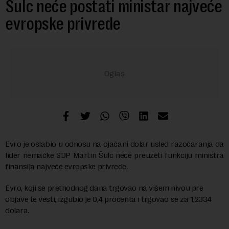
Šulc neće postati ministar najveće
evropske privrede
Evro je oslabio u odnosu na ojačani dolar usled razočaranja da
lider nemačke SDP Martin Šulc neće preuzeti funkciju ministra
finansija najveće evropske privrede.
Evro, koji se prethodnog dana trgovao na višem nivou pre
objave te vesti, izgubio je 0,4 procenta i trgovao se za 1,2334
dolara.