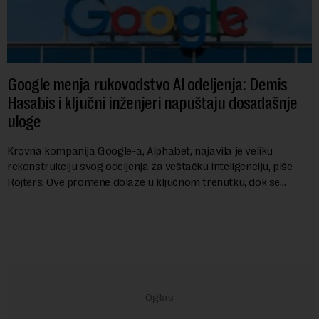
Google menja rukovodstvo AI odeljenja: Demis
Hasabis i ključni inženjeri napuštaju dosadašnje
uloge
Krovna kompanija Google-a, Alphabet, najavila je veliku
rekonstrukciju svog odeljenja za veštačku inteligenciju, piše
Rojters. Ove promene dolaze u ključnom trenutku, dok se
kompanija suočava sa sve većim pr...