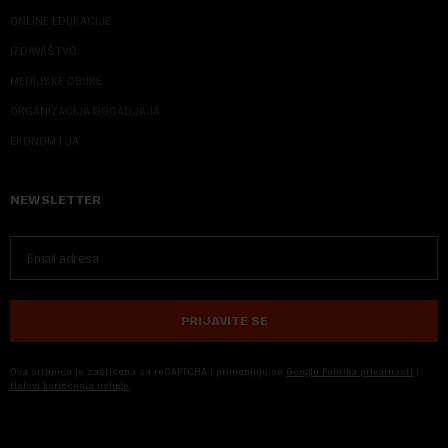
ONLINE EDUKACIJE
IZDAVAŠTVO
MEDIJSKE OBUKE
ORGANIZACIJA DOGADJAJA
EKONOM I JA
NEWSLETTER
PRIJAVITE SE
Ova stranica je zaštićena sa reCAPTCHA i primenjuju se
Google Politika privatnosti
i
Uslovi korišćenja usluge