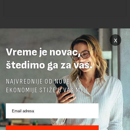
x
Vreme je novac,
štedimo ga za vas.
POVEZANI SADRŽAJI
NAJVREDNIJE OD NOVE
EKONOMIJE STIŽE U VAŠ MEJL.