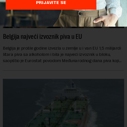
PRIJAVITE SE
Belgija najveći izvoznik piva u EU
Belgija je prošle godine izvezla u zemlje u i van EU 1,5 milijardi
litara piva sa alkoholom i bila je najveći izvoznik u bloku,
saopštio je Eurostat povodom Međunarodnog dana piva koji
se obeležava danas. ...