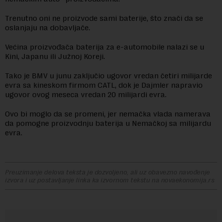
Trenutno oni ne proizvode sami baterije, što znači da se
oslanjaju na dobavljače.
Većina proizvođača baterija za e-automobile nalazi se u
Kini, Japanu ili Južnoj Koreji.
Tako je BMV u junu zaključio ugovor vredan četiri milijarde
evra sa kineskom firmom CATL, dok je Dajmler napravio
ugovor ovog meseca vredan 20 milijardi evra.
Ovo bi moglo da se promeni, jer nemačka vlada namerava
da pomogne proizvodnju baterija u Nemačkoj sa milijardu
evra.
Preuzimanje delova teksta je dozvoljeno, ali uz obavezno navođenje
izvora i uz postavljanje linka ka izvornom tekstu na novaekonomija.rs