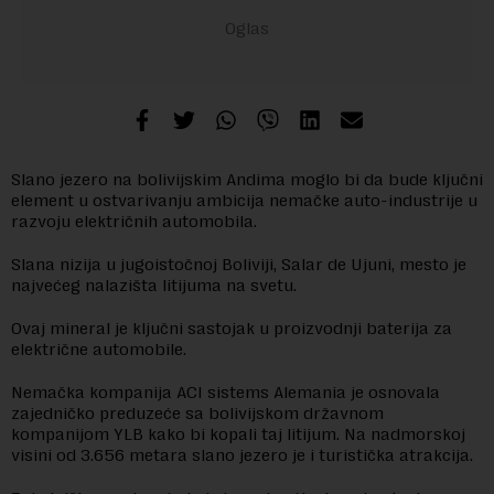
Slano jezero na bolivijskim Andima moglo bi da bude ključni
element u ostvarivanju ambicija nemačke auto-industrije u
razvoju električnih automobila.
Slana nizija u jugoistočnoj Boliviji, Salar de Ujuni, mesto je
najvećeg nalazišta litijuma na svetu.
Ovaj mineral je ključni sastojak u proizvodnji baterija za
električne automobile.
Nemačka kompanija ACI sistems Alemania je osnovala
zajedničko preduzeće sa bolivijskom državnom
kompanijom YLB kako bi kopali taj litijum. Na nadmorskoj
visini od 3.656 metara slano jezero je i turistička atrakcija.