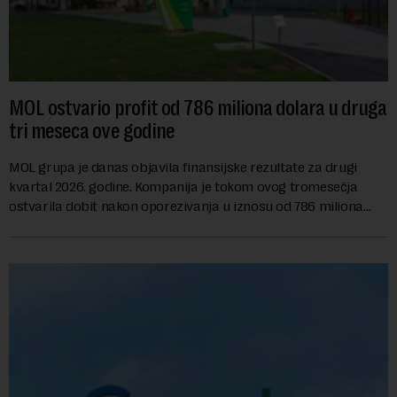
MOL ostvario profit od 786 miliona dolara u druga
tri meseca ove godine
MOL grupa je danas objavila finansijske rezultate za drugi
kvartal 2026. godine. Kompanija je tokom ovog tromesečja
ostvarila dobit nakon oporezivanja u iznosu od 786 miliona
američkih dolara. Rezultatima su...