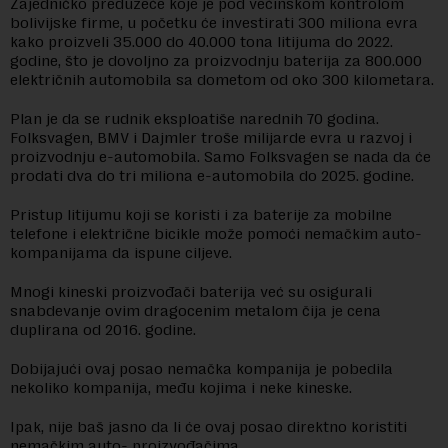
Zajedničko preduzeće koje je pod većinskom kontrolom
bolivijske firme, u početku će investirati 300 miliona evra
kako proizveli 35.000 do 40.000 tona litijuma do 2022.
godine, što je dovoljno za proizvodnju baterija za 800.000
električnih automobila sa dometom od oko 300 kilometara.
Plan je da se rudnik eksploatiše narednih 70 godina.
Folksvagen, BMV i Dajmler troše milijarde evra u razvoj i
proizvodnju e-automobila. Samo Folksvagen se nada da će
prodati dva do tri miliona e-automobila do 2025. godine.
Pristup litijumu koji se koristi i za baterije za mobilne
telefone i električne bicikle može pomoći nemačkim auto-
kompanijama da ispune ciljeve.
Mnogi kineski proizvođači baterija već su osigurali
snabdevanje ovim dragocenim metalom čija je cena
duplirana od 2016. godine.
Dobijajući ovaj posao nemačka kompanija je pobedila
nekoliko kompanija, među kojima i neke kineske.
Ipak, nije baš jasno da li će ovaj posao direktno koristiti
nemačkim auto- proizvođačima.