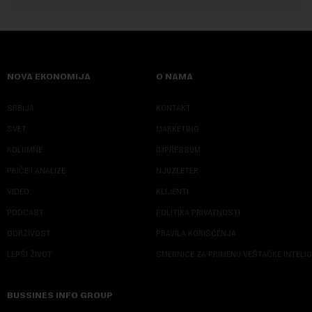
NOVA EKONOMIJA
O NAMA
SRBIJA
KONTAKT
SVET
MARKETING
KOLUMNE
IMPRESSUM
PRIČE I ANALIZE
NJUZLETER
VIDEO
KLIJENTI
PODCAST
POLITIKA PRIVATNOSTI
ODRŽIVOST
PRAVILA KORIŠĆENJA
LEPŠI ŽIVOT
SMERNICE ZA PRIMENU VEŠTAČKE INTELI
BUSSINES INFO GROUP