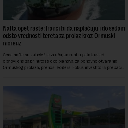
Nafta opet raste: Iranci bi da naplaćuju i do sedam
odsto vrednosti tereta za prolaz kroz Ormuski
moreuz
Cene nafte su zabeležile značajan rast u petak usled
obnovljene zabrinutosti oko planova za ponovno otvaranje
Ormuskog prolaza, prenosi Rojters. Fokus investitora prebacio
se na predloge Irana i Omana koji b...