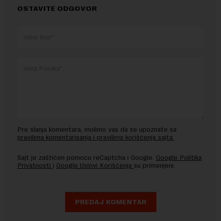
OSTAVITE ODGOVOR
Pre slanja komentara, molimo vas da se upoznate sa
pravilima komentarisanja i pravilima korišćenja sajta.
Sajt je zaštićen pomocu reCaptcha i Google.
Google Politika
Privatnosti
i
Google Uslovi Korišćenja
su primenjeni.