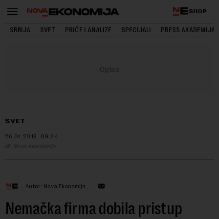
SHOP
SRBIJA
SVET
PRIČE I ANALIZE
SPECIJALI
PRESS AKADEMIJA
SVET
26.01.2019.
09:24
Nova ekonomija
Autor: Nova Ekonomija
Nemačka firma dobila pristup