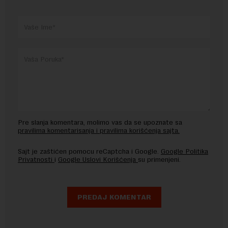
Pre slanja komentara, molimo vas da se upoznate sa
pravilima komentarisanja i pravilima korišćenja sajta.
Sajt je zaštićen pomocu reCaptcha i Google.
Google Politika
Privatnosti
i
Google Uslovi Korišćenja
su primenjeni.