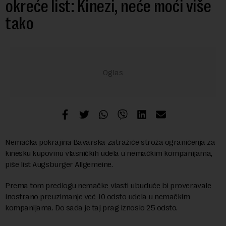
okreće list: Kinezi, neće moći više
tako
Nemačka pokrajina Bavarska zatražiće stroža ograničenja za
kinesku kupovinu vlasničkih udela u nemačkim kompanijama,
piše list Augsburger Allgemeine.
Prema tom predlogu nemačke vlasti ubuduće bi proveravale
inostrano preuzimanje već 10 odsto udela u nemačkim
kompanijama. Do sada je taj prag iznosio 25 odsto.