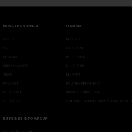
NOVA EKONOMIJA
O NAMA
SRBIJA
KONTAKT
SVET
MARKETING
KOLUMNE
IMPRESSUM
PRIČE I ANALIZE
NJUZLETER
VIDEO
KLIJENTI
PODCAST
POLITIKA PRIVATNOSTI
ODRŽIVOST
PRAVILA KORIŠĆENJA
LEPŠI ŽIVOT
SMERNICE ZA PRIMENU VEŠTAČKE INTELI
BUSSINES INFO GROUP
ONLINE EDUKACIJE