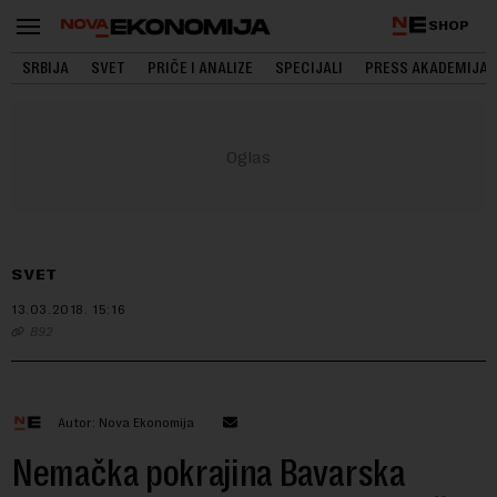
SHOP
SRBIJA
SVET
PRIČE I ANALIZE
SPECIJALI
PRESS AKADEMIJA
SVET
13.03.2018.
15:16
B92
Autor: Nova Ekonomija
Nemačka pokrajina Bavarska