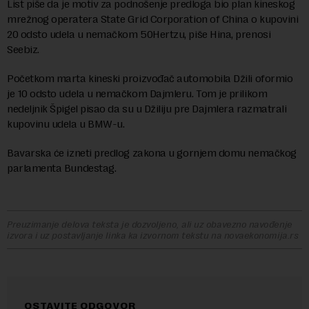
List piše da je motiv za podnošenje predloga bio plan kineskog
mrežnog operatera State Grid Corporation of China o kupovini
20 odsto udela u nemačkom 50Hertzu, piše Hina, prenosi
Seebiz.
Početkom marta kineski proizvođač automobila Džili oformio
je 10 odsto udela u nemačkom Dajmleru. Tom je prilikom
nedeljnik Špigel pisao da su u Džiliju pre Dajmlera razmatrali
kupovinu udela u BMW-u.
Bavarska će izneti predlog zakona u gornjem domu nemačkog
parlamenta Bundestag.
Preuzimanje delova teksta je dozvoljeno, ali uz obavezno navođenje
izvora i uz postavljanje linka ka izvornom tekstu na novaekonomija.rs
OSTAVITE ODGOVOR