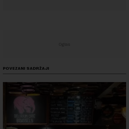
POVEZANI SADRŽAJI