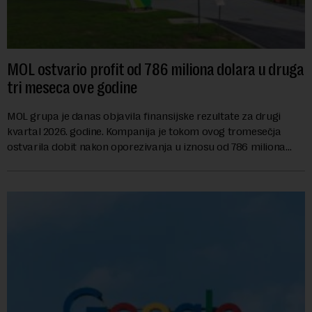
MOL ostvario profit od 786 miliona dolara u druga
tri meseca ove godine
MOL grupa je danas objavila finansijske rezultate za drugi
kvartal 2026. godine. Kompanija je tokom ovog tromesečja
ostvarila dobit nakon oporezivanja u iznosu od 786 miliona
američkih dolara. Rezultatima su...