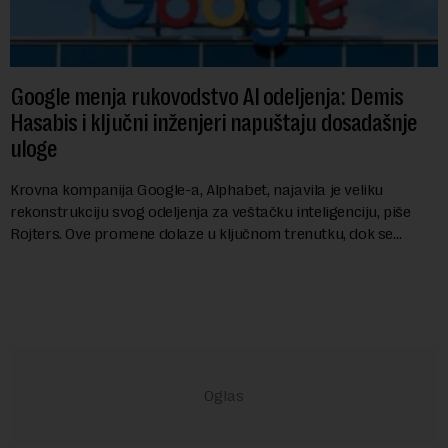
Google menja rukovodstvo AI odeljenja: Demis
Hasabis i ključni inženjeri napuštaju dosadašnje
uloge
Krovna kompanija Google-a, Alphabet, najavila je veliku
rekonstrukciju svog odeljenja za veštačku inteligenciju, piše
Rojters. Ove promene dolaze u ključnom trenutku, dok se
kompanija suočava sa sve većim pr...