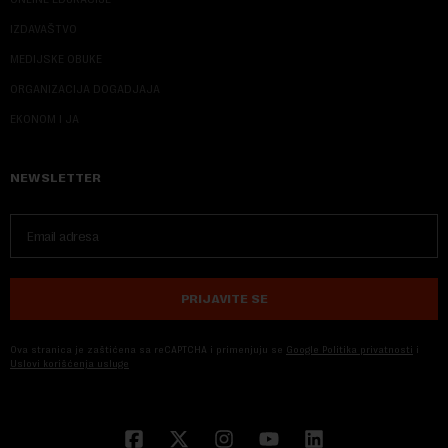
IZDAVAŠTVO
MEDIJSKE OBUKE
ORGANIZACIJA DOGADJAJA
EKONOM I JA
NEWSLETTER
PRIJAVITE SE
Ova stranica je zaštićena sa reCAPTCHA i primenjuju se
Google Politika privatnosti
i
Uslovi korišćenja usluge