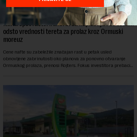
Nafta opet raste: Iranci bi da naplaćuju i do sedam
odsto vrednosti tereta za prolaz kroz Ormuski
moreuz
Cene nafte su zabeležile značajan rast u petak usled
obnovljene zabrinutosti oko planova za ponovno otvaranje
Ormuskog prolaza, prenosi Rojters. Fokus investitora prebacio
se na predloge Irana i Omana koji b...