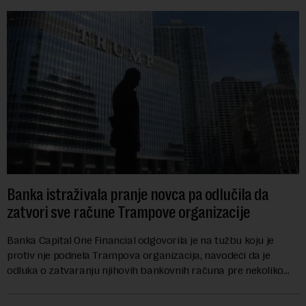
Banka istraživala pranje novca pa odlučila da
zatvori sve račune Trampove organizacije
Banka Capital One Financial odgovorila je na tužbu koju je
protiv nje podnela Trampova organizacija, navodeći da je
odluka o zatvaranju njihovih bankovnih računa pre nekoliko
godina doneta isključivo nakon d...