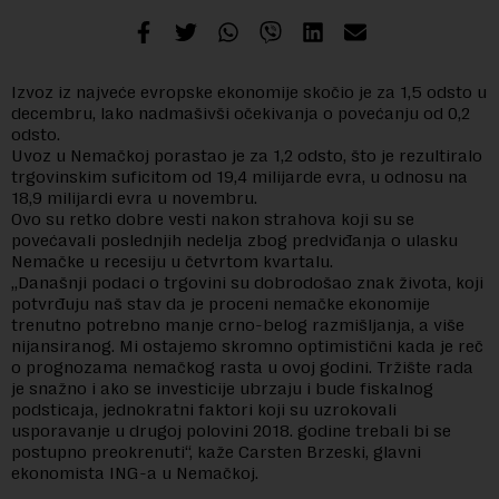
Izvoz iz najveće evropske ekonomije skočio je za 1,5 odsto u
decembru, lako nadmašivši očekivanja o povećanju od 0,2
odsto.
Uvoz u Nemačkoj porastao je za 1,2 odsto, što je rezultiralo
trgovinskim suficitom od 19,4 milijarde evra, u odnosu na
18,9 milijardi evra u novembru.
Ovo su retko dobre vesti nakon strahova koji su se
povećavali poslednjih nedelja zbog predviđanja o ulasku
Nemačke u recesiju u četvrtom kvartalu.
„Današnji podaci o trgovini su dobrodošao znak života, koji
potvrđuju naš stav da je proceni nemačke ekonomije
trenutno potrebno manje crno-belog razmišljanja, a više
nijansiranog. Mi ostajemo skromno optimistični kada je reč
o prognozama nemačkog rasta u ovoj godini. Tržište rada
je snažno i ako se investicije ubrzaju i bude fiskalnog
podsticaja, jednokratni faktori koji su uzrokovali
usporavanje u drugoj polovini 2018. godine trebali bi se
postupno preokrenuti“, kaže Carsten Brzeski, glavni
ekonomista ING-a u Nemačkoj.