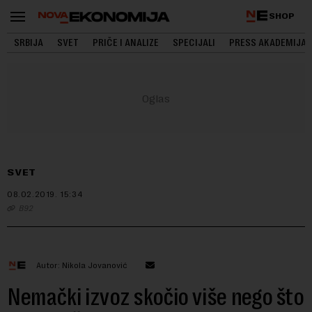
SHOP
SRBIJA
SVET
PRIČE I ANALIZE
SPECIJALI
PRESS AKADEMIJA
SVET
08.02.2019.
15:34
B92
Autor: Nikola Jovanović
Nemački izvoz skočio više nego što