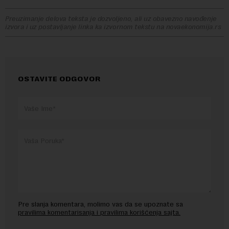
Preuzimanje delova teksta je dozvoljeno, ali uz obavezno navođenje
izvora i uz postavljanje linka ka izvornom tekstu na novaekonomija.rs
OSTAVITE ODGOVOR
Pre slanja komentara, molimo vas da se upoznate sa
pravilima komentarisanja i pravilima korišćenja sajta.