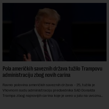
Pola američkih saveznih država tužilo Trampovu
administraciju zbog novih carina
Ravno polovina američkih saveznih država - 25, tužila je
Vhovnom sudu administraciju predsednika SAD Donalda
Trampa zbog najnovijih carina koje je uveo u julu na uvoznu
robu iz 59 zemalja sveta, uključujući ...