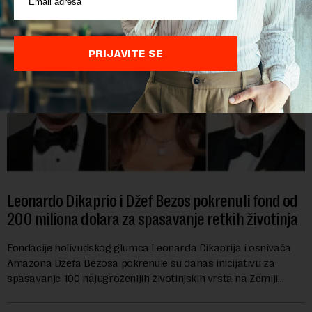
PRIJAVITE SE
Leonardo Dikaprio i Džef Bezos pokrenuli fond od
200 miliona dolara za spasavanje retkih životinja
Fondacije holivudskog glumca Leonarda Dikaprija i osnivača
Amazona Džefa Bezosa pokrenule su danas inicijativu za
spasavanje 100 najugroženijih životinjskih vrsta na Zemlji
vrednu 200 miliona dolara.Fond...