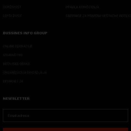
ODRŽIVOST
PRAVILA KORIŠĆENJA
LEPŠI ŽIVOT
SMERNICE ZA PRIMENU VEŠTAČKE INTELI
BUSSINES INFO GROUP
ONLINE EDUKACIJE
IZDAVAŠTVO
MEDIJSKE OBUKE
ORGANIZACIJA DOGADJAJA
EKONOM I JA
NEWSLETTER