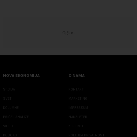
NOVA EKONOMIJA
O NAMA
SRBIJA
KONTAKT
SVET
MARKETING
KOLUMNE
IMPRESSUM
PRIČE I ANALIZE
NJUZLETER
VIDEO
KLIJENTI
PODCAST
POLITIKA PRIVATNOSTI