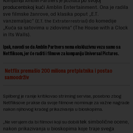
Kompanija Amblin Partners je poznata
po svojoj
Amblin Entertainment. Ona je radila
producentskoj kući
sve filmske žanrove, od klasika poput „E.T.
vanzemaljac“ (
) do komedije
E.T. the Extraterrestrial
„Kuća sa satovima u zidovima“ (
The House with a Clock
in Its Walls
).
Ipak, navodi se da Amblin Partners nema ekskluzivnu vezu samo sa
Netfliksom, jer će raditi i filmove za kompaniju Universal Pictures.
Netflix premašio 200 miliona pretplatnika i postao
samoodrživ
Spilberg je ranije kritikovao striming servise, posebno zbog
Netfliksove prakse da svoje filmove nominuje za važne nagrade
nakon njihovog kraćeg prikazivanja u bioskopima.
simbolične ocene,
„Ne verujem da bi filmovi koji su dobili
tek
nakon prikazivanja u bioskopima koje traje svega