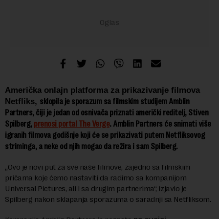
Američka onlajn platforma za prikazivanje filmova
sklopila je sporazum sa
filmskim studijem
Amblin
Netfliks
,
Partners,
čiji je jedan od osnivača priznati američki reditelj, Stiven
Spilberg,
prenosi portal The Verge
. Amblin Partners će snimati više
igranih filmova godišnje koji će se prikazivati putem Netfliksovog
striminga, a neke od njih mogao da režira i sam Spilberg.
„Ovo je novi put za sve naše filmove, zajedno sa filmskim
pričama koje ćemo nastaviti da radimo sa kompanijom
Universal Pictures, ali i sa drugim partnerima“, izjavio je
Spilberg nakon sklapanja sporazuma o saradnji sa Netfliksom.