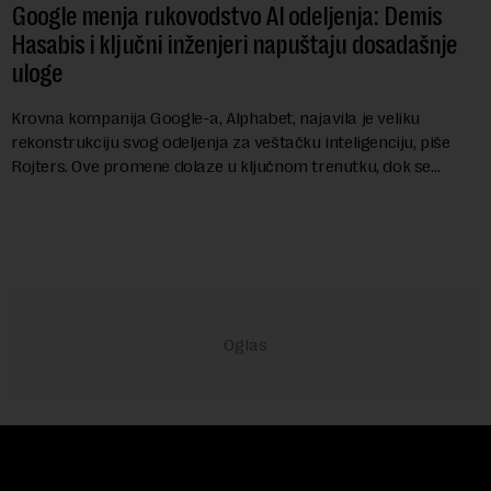
Google menja rukovodstvo AI odeljenja: Demis
Hasabis i ključni inženjeri napuštaju dosadašnje
uloge
Krovna kompanija Google-a, Alphabet, najavila je veliku
rekonstrukciju svog odeljenja za veštačku inteligenciju, piše
Rojters. Ove promene dolaze u ključnom trenutku, dok se
kompanija suočava sa sve većim pr...