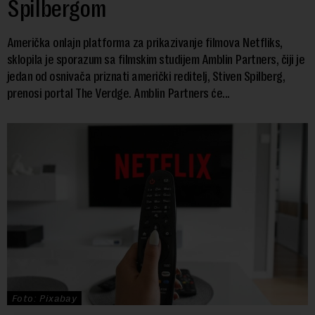
Spilbergom
Američka onlajn platforma za prikazivanje filmova Netfliks,
sklopila je sporazum sa filmskim studijem Amblin Partners, čiji je
jedan od osnivača priznati američki reditelj, Stiven Spilberg,
prenosi portal The Verdge. Amblin Partners će...
Foto: Pixabay