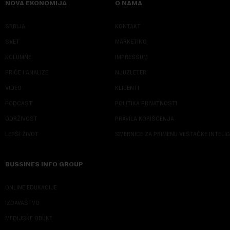
NOVA EKONOMIJA
O NAMA
SRBIJA
KONTAKT
SVET
MARKETING
KOLUMNE
IMPRESSUM
PRIČE I ANALIZE
NJUZLETER
VIDEO
KLIJENTI
PODCAST
POLITIKA PRIVATNOSTI
ODRŽIVOST
PRAVILA KORIŠĆENJA
LEPŠI ŽIVOT
SMERNICE ZA PRIMENU VEŠTAČKE INTELI
BUSSINES INFO GROUP
ONLINE EDUKACIJE
IZDAVAŠTVO
MEDIJSKE OBUKE