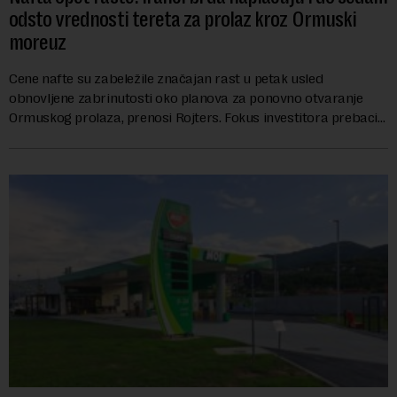
odsto vrednosti tereta za prolaz kroz Ormuski
moreuz
Cene nafte su zabeležile značajan rast u petak usled
obnovljene zabrinutosti oko planova za ponovno otvaranje
Ormuskog prolaza, prenosi Rojters. Fokus investitora prebacio
se na predloge Irana i Omana koji b...