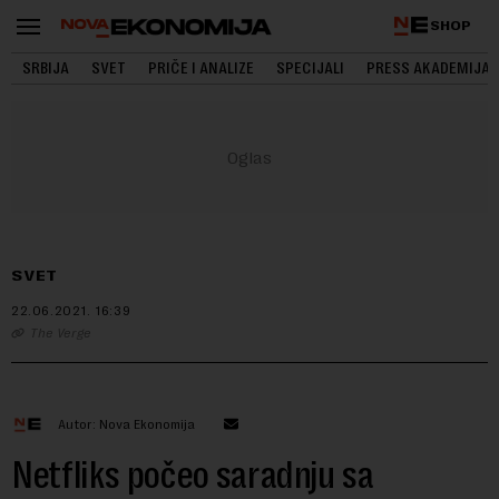
SHOP
SRBIJA
SVET
PRIČE I ANALIZE
SPECIJALI
PRESS AKADEMIJA
SVET
22.06.2021.
16:39
The Verge
Autor: Nova Ekonomija
Netfliks počeo saradnju sa