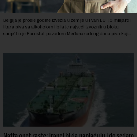
Belgija najveći izvoznik piva u EU
Belgija je prošle godine izvezla u zemlje u i van EU 1,5 milijardi
litara piva sa alkoholom i bila je najveći izvoznik u bloku,
saopštio je Eurostat povodom Međunarodnog dana piva koji
se obeležava danas. ...
Nafta opet raste: Iranci bi da naplaćuju i do sedam