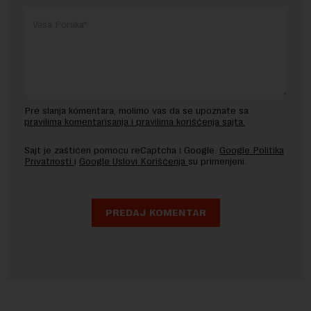
Pre slanja komentara, molimo vas da se upoznate sa
pravilima komentarisanja i pravilima korišćenja sajta.
Sajt je zaštićen pomocu reCaptcha i Google.
Google Politika
Privatnosti
i
Google Uslovi Korišćenja
su primenjeni.