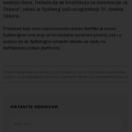
nedelju dana, trebalo da se kvalifikuju za nominacije za
Oskara“, rekao je Spilberg uoči ovogodišnje 91. dodele
Oskara.
Prednost koju ovim sporazumom dobija Netfliks je samo
Spilbergovo ime, koje će im dodatno povećati prestiž, čak i u
slučaju da se Spilbergovi projekti nikada ne nađu na
Netfliksovoj onlajn platformi.
Preuzimanje delova teksta je dozvoljeno, ali uz obavezno navođenje
izvora i uz postavljanje linka ka izvornom tekstu na novaekonomija.rs
OSTAVITE ODGOVOR