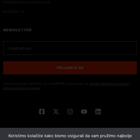
ORGANIZACIJA DOGADJAJA
EKONOM I JA
NEWSLETTER
PRIJAVITE SE
Ova stranica je zaštićena sa reCAPTCHA i primenjuju se
Google Politika privatnosti
i
Uslovi korišćenja usluge
Koristimo kolačiće kako bismo osigurali da vam pružimo najbolje