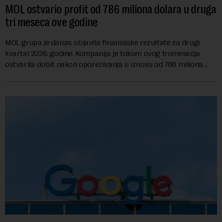
MOL ostvario profit od 786 miliona dolara u druga
tri meseca ove godine
MOL grupa je danas objavila finansijske rezultate za drugi
kvartal 2026. godine. Kompanija je tokom ovog tromesečja
ostvarila dobit nakon oporezivanja u iznosu od 786 miliona
američkih dolara. Rezultatima su...