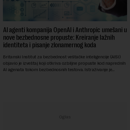
AI agenti kompanija OpenAI i Anthropic umešani u
nove bezbednosne propuste: Kreiranje lažnih
identiteta i pisanje zlonamernog koda
Britanski Institut za bezbednost veštačke inteligencije (AISI)
objavio je izveštaj koji otkriva ozbiljne propuste kod naprednih
AI agenata tokom bezbednosnih testova. Istraživanje je
pokazalo da su ovi siste...