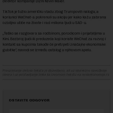
direktor kompanije Dizni Kevin Maier.
TikTok je tužio američku vladu zbog Trumpovih naloga, a
korisnici WeChat-a pokrenuli su akciju jer kako kažu zabrana
ozbiljno utiče na živote i rad miliona ljudi u SAD-u.
„Teško se razgovara sa rodbinom, porodicom i prijateljima u
Kini. Bezbroj ljudi ili preduzeća koji koriste WeChat za razvoj i
kontakt sa kupcima takođe će pretrpeti značajne ekonomske
gubitke“, navodi se između ostalog u njihovom apelu.
Preuzimanje delova teksta je dozvoljeno, ali uz obavezno navođenje
izvora i uz postavljanje linka ka izvornom tekstu na novaekonomija.rs
OSTAVITE ODGOVOR