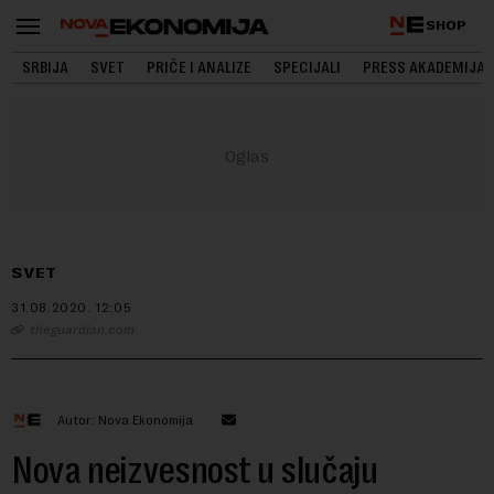
SHOP
SRBIJA
SVET
PRIČE I ANALIZE
SPECIJALI
PRESS AKADEMIJA
SVET
31.08.2020.
12:05
theguardian.com
Autor: Nova Ekonomija
Nova neizvesnost u slučaju