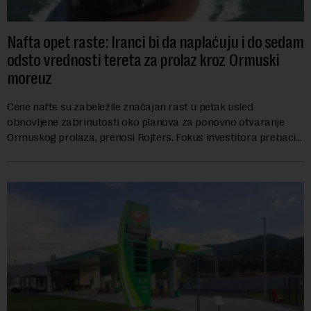
Nafta opet raste: Iranci bi da naplaćuju i do sedam
odsto vrednosti tereta za prolaz kroz Ormuski
moreuz
Cene nafte su zabeležile značajan rast u petak usled
obnovljene zabrinutosti oko planova za ponovno otvaranje
Ormuskog prolaza, prenosi Rojters. Fokus investitora prebacio
se na predloge Irana i Omana koji b...