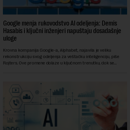
Google menja rukovodstvo AI odeljenja: Demis
Hasabis i ključni inženjeri napuštaju dosadašnje
uloge
Krovna kompanija Google-a, Alphabet, najavila je veliku
rekonstrukciju svog odeljenja za veštačku inteligenciju, piše
Rojters. Ove promene dolaze u ključnom trenutku, dok se
kompanija suočava sa sve većim pr...