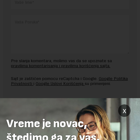
Pre slanja komentara, molimo vas da se upoznate sa
pravilima komentarisanja i pravilima korišćenja sajta.
Sajt je zaštićen pomocu reCaptcha i Google.
Google Politika
Privatnosti
i
Google Uslovi Korišćenja
su primenjeni.
x
Vreme je novac,
štedimo ga za vas.