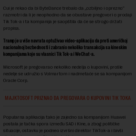
Cui je rekao da bi ByteDance trebalo da „ozbiljno i oprezno“
razmotri da li je neophodno da se obustave pregovori o prodaji
Tik Tok-a i ta kompanija je saopštila da će se strogo držati
propisa.
Tramp je u više navrata optuživao video-aplikaciju da preti američkoj
nacionalnoj bezbednosti i zabranio nekoliko transakcija sa kineskim
kompanijama koje su vlasnici Tik Tok-a i WeChat-a.
Microsoft je pregovarao nekoliko nedelja o kupovini, prošle
nedelje se udružio s Volmartom i nadmetaće se sa kompanijom
Oracle Corp.
MAJKTOSOFT PRIZNAO DA PREGOVARA O KUPOVINI TIK TOKA
Popularna aplikacija tako je zajedno sa kompanijom Huawei
postala je tačka spora između SAD i Kine, a zbog političke
situacije, ostavku je podneo izvršni direktor TikTok-a i bivši