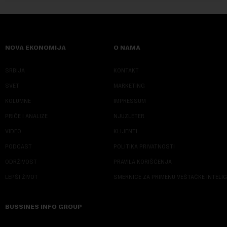
NOVA EKONOMIJA
O NAMA
SRBIJA
KONTAKT
SVET
MARKETING
KOLUMNE
IMPRESSUM
PRIČE I ANALIZE
NJUZLETER
VIDEO
KLIJENTI
PODCAST
POLITIKA PRIVATNOSTI
ODRŽIVOST
PRAVILA KORIŠĆENJA
LEPŠI ŽIVOT
SMERNICE ZA PRIMENU VEŠTAČKE INTELI
BUSSINES INFO GROUP