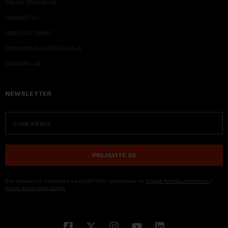
ONLINE EDUKACIJE
IZDAVAŠTVO
MEDIJSKE OBUKE
ORGANIZACIJA DOGADJAJA
EKONOM I JA
NEWSLETTER
PRIJAVITE SE
Ova stranica je zaštićena sa reCAPTCHA i primenjuju se
Google Politika privatnosti
i
Uslovi korišćenja usluge