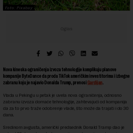
Foto: Pixabay
Nova kineska ograničenja izvoza tehnologije komplikuju planove
kompanije ByteDance da proda TikTok američkim investitorima i izbegne
zabranu koju je najavio Donalda Trump, prenosi
Gardijan
.
Vlada u Pekingu u petak je uvela nova ograničenja, odnosno
zabranu izvoza domaće tehnologije, zahtevajući od kompanija
da za to prvo traže odobrenje vlade, što može da trajati i do 30
dana.
Sredinom avgusta, američki predsednik Donald Tramp dao je