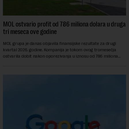
MOL ostvario profit od 786 miliona dolara u druga
tri meseca ove godine
MOL grupa je danas objavila finansijske rezultate za drugi
kvartal 2026. godine. Kompanija je tokom ovog tromesečja
ostvarila dobit nakon oporezivanja u iznosu od 786 miliona
američkih dolara. Rezultatima su...