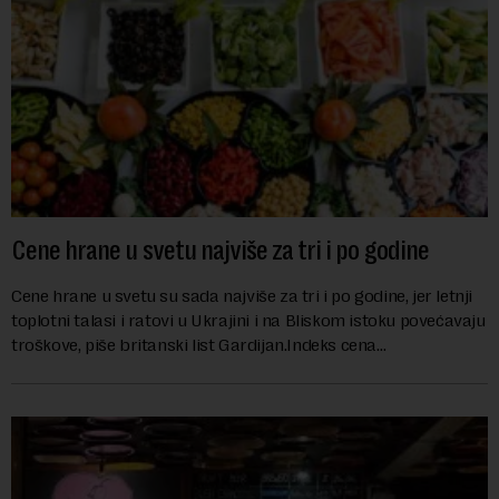
Cene hrane u svetu najviše za tri i po godine
Cene hrane u svetu su sada najviše za tri i po godine, jer letnji
toplotni talasi i ratovi u Ukrajini i na Bliskom istoku povećavaju
troškove, piše britanski list Gardijan.Indeks cena
prehrambenih proiz...