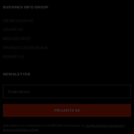
BUSSINES INFO GROUP
ONLINE EDUKACIJE
IZDAVAŠTVO
MEDIJSKE OBUKE
ORGANIZACIJA DOGADJAJA
EKONOM I JA
NEWSLETTER
PRIJAVITE SE
Ova stranica je zaštićena sa reCAPTCHA i primenjuju se
Google Politika privatnosti
i
Uslovi korišćenja usluge