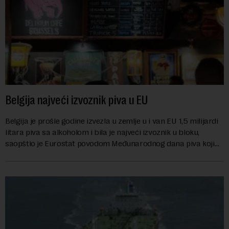
Belgija najveći izvoznik piva u EU
Belgija je prošle godine izvezla u zemlje u i van EU 1,5 milijardi
litara piva sa alkoholom i bila je najveći izvoznik u bloku,
saopštio je Eurostat povodom Međunarodnog dana piva koji
se obeležava danas. ...