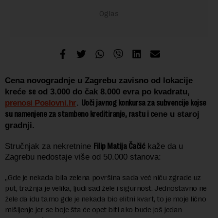
Cena novogradnje u Zagrebu zavisno od lokacije
se
kreće
od 3.000 do čak 8.000 evra po kvadratu,
Uoči javnog konkursa za subvencije kojse
prenosi Poslovni.hr
.
su namenjene za stambeno kreditiranje, rastu i c
ene u staroj
gradnji.
Filip Matija Čačić
Stručnjak za nekretnine
kaže da u
Zagrebu nedostaje više od
50.000 stanova:
„Gde je nekada bila zelena površina sada već niču zgrade uz
put, tražnja je velika, ljudi sad žele i sigurnost. Jednostavno ne
žele da idu tamo gde je nekada bio elitni kvart, to je moje lično
mišljenje jer se boje šta će opet biti ako bude još jedan