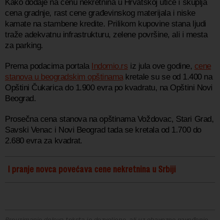
Kako dodaje na cenu nekretnina u Hrvatskoj utiče i skuplja
cena gradnje, rast cene građevinskog materijala i niske
kamate na stambene kredite. Prilikom kupovine stana ljudi
traže adekvatnu infrastrukturu, zelene površine, ali i mesta
za parking.
Prema podacima portala
Indomio.rs
iz jula ove godine,
cene
stanova u beogradskim opštinama
kretale su se od 1.400 na
Opštini Čukarica do 1.900 evra po kvadratu, na Opštini Novi
Beograd.
Prosečna cena stanova na opštinama Voždovac, Stari Grad,
Savski Venac i Novi Beograd tada se kretala od 1.700 do
2.680 evra za kvadrat.
I pranje novca povećava cene nekretnina u Srbiji
Preuzimanje delova teksta je dozvoljeno, ali uz obavezno navođenje