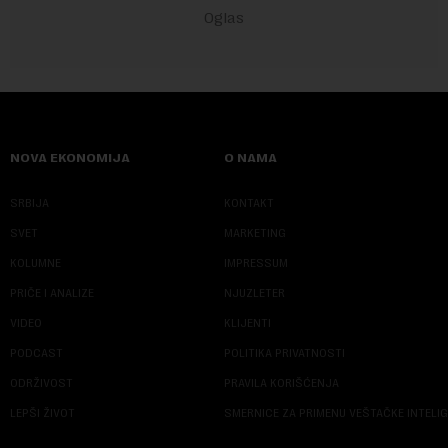
NOVA EKONOMIJA
O NAMA
SRBIJA
KONTAKT
SVET
MARKETING
KOLUMNE
IMPRESSUM
PRIČE I ANALIZE
NJUZLETER
VIDEO
KLIJENTI
PODCAST
POLITIKA PRIVATNOSTI
ODRŽIVOST
PRAVILA KORIŠĆENJA
LEPŠI ŽIVOT
SMERNICE ZA PRIMENU VEŠTAČKE INTELI