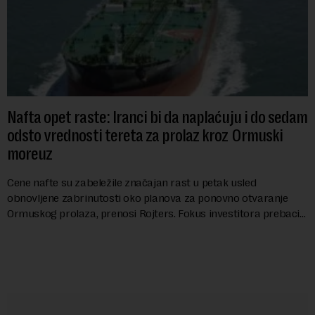
Nafta opet raste: Iranci bi da naplaćuju i do sedam
odsto vrednosti tereta za prolaz kroz Ormuski
moreuz
Cene nafte su zabeležile značajan rast u petak usled
obnovljene zabrinutosti oko planova za ponovno otvaranje
Ormuskog prolaza, prenosi Rojters. Fokus investitora prebacio
se na predloge Irana i Omana koji b...