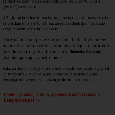
zemljotres (zemljotres je pogodio Zagreb u martu prošle
godine)“, kaže Čačić.
U Zagrebu je jedno vreme kriterijum kupovine stanova bio da
se oni daju u najam turistima, ali se u zadnjih godi i po dana
zbog pandemije to nije dešavalo.
Najtraženiji su upravo stanovi od sto do sto dvadeset
„
hiljada evra jednosobni i jednoiposobni jer to naprosto
određuje materijalni status“, kaže
Dubravko Ranilović
,
.
vlasnik agencije za nekretnine
Kako se dodaje, u Zagrebu raste i cena stanova u starogradnji
jer na to utiču kavni konkursi preko kojih se građanima
dodeljuju subvencije za podizanje stambenih kredita.
Pandemija smanjila kirije, a povećale cene stanova u
Beogradu za petinu