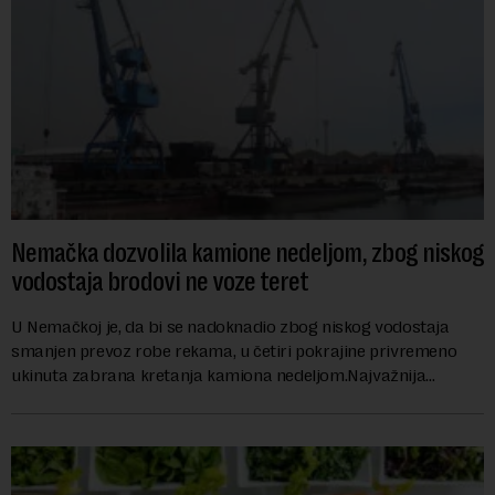
Nemačka dozvolila kamione nedeljom, zbog niskog
vodostaja brodovi ne voze teret
U Nemačkoj je, da bi se nadoknadio zbog niskog vodostaja
smanjen prevoz robe rekama, u četiri pokrajine privremeno
ukinuta zabrana kretanja kamiona nedeljom.Najvažnija
nemačka reka Rajna ima najniži vodo...