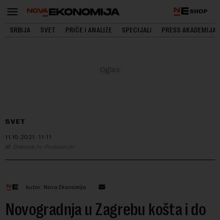
SHOP
SRBIJA
SVET
PRIČE I ANALIZE
SPECIJALI
PRESS AKADEMIJA
SVET
11.10.2021.
11:11
Dnevnik.hr, Poslovni.hr
Autor: Nova Ekonomija
Novogradnja u Zagrebu košta i do