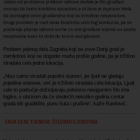
Jedan od problema prilikom njihove dodele je što građani
moraju da budu kreditno sposobni, a država je zapravo htela
da pomogne onim građanima koji su kreditno nesposobni.
Drugi problem je rast cena kvadrata uoči tog konkursa, pa se
postavlja pitanje njihove svrhe za one građane kojima su zaista
neophodne kako bi došli do krova nad glavom.
Problem jednog dela Zagreba koji se zove Donji grad je
zemljotres koji se dogodio marta prošle godine, pa je tržišno
stradala cela jedna lokacija.
„Nisu samo stradali pojedini stanovi, jer ljudi ne gledaju
pojedine stanove, već je tržišnio stradala cela lokacija. Ljudi
celo to područje doživljavaju potresno nesigurnim što ima
logike, s obzirom da će sledećih nekoliko godina centar
grada biti gradilište, puno šuta i prašine“, kaže Ranilović.
SKOK CENE STANOVA: ŠTEDIMO U ZIDOVIMA