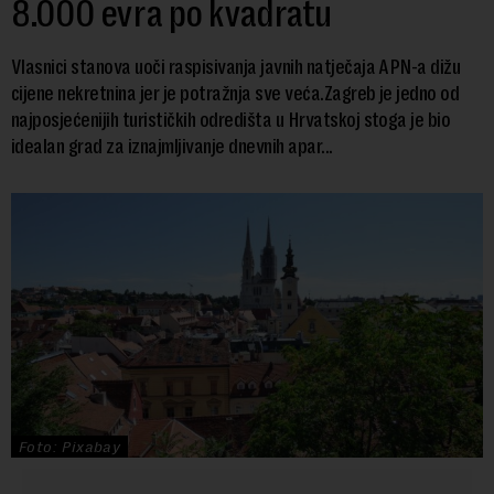
8.000 evra po kvadratu
Vlasnici stanova uoči raspisivanja javnih natječaja APN-a dižu
cijene nekretnina jer je potražnja sve veća.Zagreb je jedno od
najposjećenijih turističkih odredišta u Hrvatskoj stoga je bio
idealan grad za iznajmljivanje dnevnih apar...
Foto: Pixabay