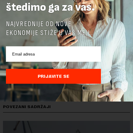
štedimo ga za vas.
NAJVREDNIJE OD NOVE
EKONOMIJE STIŽE U VAŠ MEJL.
PRIJAVITE SE
POVEZANI SADRŽAJI