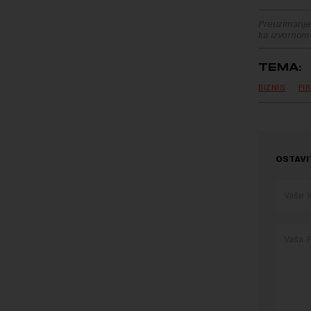
Preuzimanje 
ka izvornom
TEMA:
BIZNIS
FI
OSTAVI