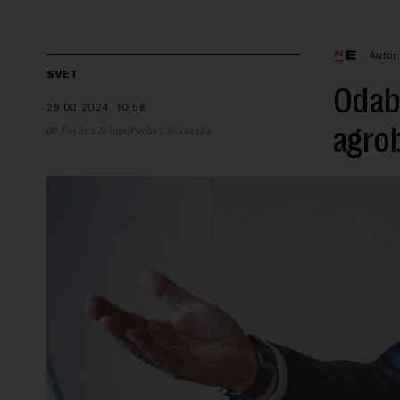
Autor
SVET
Odabr
29.03.2024.
10:56
agrob
Forbes Srbija/Forbes Hrvatska