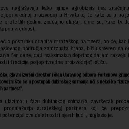
nove naglašavaju kako njihov agrobiznis ima značajn
oljoprivrednoj proizvodnji u Hrvatskoj te kako su u polj
e proteklih godina značajno ulagali, čime su, kako tvrde,
kupnu vrednost.
reč o postupku odabira strateškog partnera, on će, kao i
oslovnog područja zamrznuta hrana, biti usmeren na on
anja fer cene, dati maksimalan doprinos daljem razvoju 
ti i tradicije poljoprivredne proizvodnje”, ističu.
ško, glavni izvršni direktor i član Upravnog odbora Fortenova grupe
ovoljni što će u postupak dubinskog snimanja ući s nekoliko “izuz
ih partnera”.
da ulazimo u fazu dubinskog snimanja, završetak proces
d pronalaženja strateškog partnera koji će prepoz
 potencijal ove delatnosti i njenih ljudi“, naglasio je.