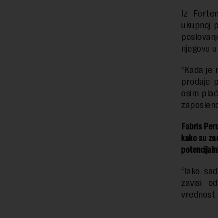
Iz Forte
ukupnoj p
poslovanj
njegovu u
“Kada je 
prodaje p
osim plać
zaposlenos
Fabris Peru
kako su zad
potencijaln
“Iako sa
zavisi o
vrednost i