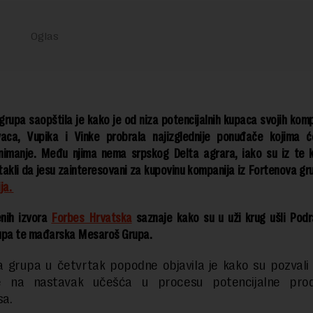
rupa saopštila je kako je od niza potencijalnih kupaca svojih komp
aca, Vupika i Vinke probrala najizglednije ponuđače kojima ć
nimanje. Među njima nema srpskog Delta agrara, iako su iz te 
takli da jesu zainteresovani za kupovinu kompanija iz Fortenova gr
ja.
enih izvora
Forbes Hrvatska
saznaje kako su u uži krug ušli Podra
upa te mađarska Mesaroš Grupa.
a grupa u četvrtak popodne objavila je kako su pozvali
e na nastavak učešća u procesu potencijalne prod
sa.