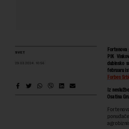
Fortenova g
SVET
PIK Vinkov
dubinsko s
29.03.2024.
10:56
februaru is
Forbes Srbi
Iz neslužb
Osatina Gr
Fortenov
ponuđač
agrobizni