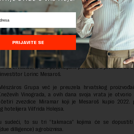
ksplicitno ne navode, u medijima se već spekulisalo o pot
 iz neslužbenih izvora Forbes saznaje kako su neki od njih
boru. Prema tim izvorima, na popisu su Podravka, Žito
 mađarska Mészáros Grupa.
a Uprave Podravke Martina Dalić
već je javnosti dala do znanj
PRIJAVITE SE
i u grupi zainteresovanih za Fortenovin agrobiznis.
 Marka Pipunića
ušla je u pokušaj preuzimanja zajedno 
rka Ervačića, a kao potencijalni ponuđač u javnosti se s
investitor Lorinc Mesaroš.
Mészáros Grupa već je preuzela hrvatskog proizvođa
neževih Vinograda, a ovih dana svoja vrata je otvorio i
 četiri zvezdice Miramar koji je Mesaroš kupio 2022. 
g hotelijera Vilfrida Holejsa.
 sudeći, to su tri “takmaca” kojima će se dopustiti
due dilligence) agrobiznisa.