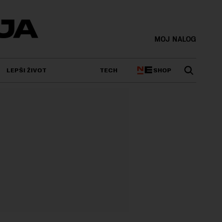
MOJ NALOG
SHOP
LEPŠI ŽIVOT
TECH