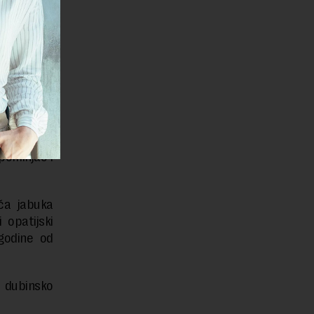
encijalnim
 i završili
 i Osatina
a da bi se
s Osatina
pominjao i
ča jabuka
 opatijski
godine od
 dubinsko