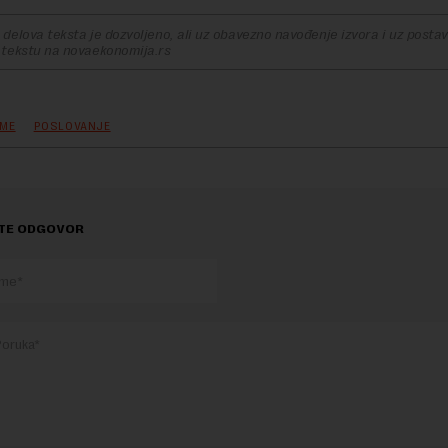
delova teksta je dozvoljeno, ali uz obavezno navođenje izvora i uz postavl
 tekstu na novaekonomija.rs
RME
POSLOVANJE
TE ODGOVOR