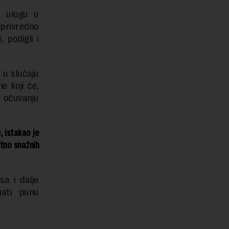
u ulogu u
oprivredno
 podigli i
 u slučaju
e koji će,
i očuvanju
, istakao je
etno snažnih
a i dalje
nati punu