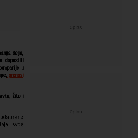
anija Belja,
e dopustiti
kompanije u
upe,
prenosi
vka, Žito i
 odabrane
aje svog