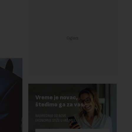
Vreme je novac,
štedimo ga za vas.
NAJVREDNIJE OD NOVE
EKONOMIJE STIŽE U VAŠ MEJL.