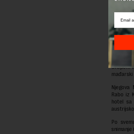
Iako to e
kupcima, a
u užem iz
Grupa te
Predsednic
mogli nać
Žito Grupa
Grupom Mi
mađarski 
Njegova 
Rabo iz K
hotel sa
austrijsko
Po svemu
snimanje (