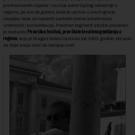
profesionalnih uspeha i razvoja advertajzing industrije u
regionu, pa sve do godina kada je upravo u ovom gradu
okupljao neke od najvećih svetskih imena kreativnosti,
umetnosti i komunikacija. Poseban segment izložbe posvećen
je nastanku
Piran Idea festival, prve škole kreativnog mišljenja u
regionu
, koju je Dragan Sakan osnovao još 2000. godine, verujući
da ideje imaju moć da menjaju svet.