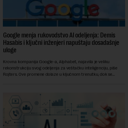
Google menja rukovodstvo AI odeljenja: Demis
Hasabis i ključni inženjeri napuštaju dosadašnje
uloge
Krovna kompanija Google-a, Alphabet, najavila je veliku
rekonstrukciju svog odeljenja za veštačku inteligenciju, piše
Rojters. Ove promene dolaze u ključnom trenutku, dok se
kompanija suočava sa sve većim pr...