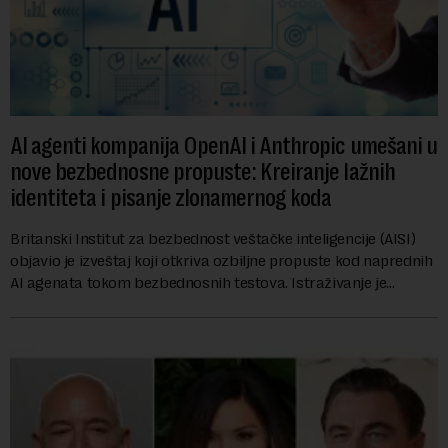
AI agenti kompanija OpenAI i Anthropic umešani u
nove bezbednosne propuste: Kreiranje lažnih
identiteta i pisanje zlonamernog koda
Britanski Institut za bezbednost veštačke inteligencije (AISI)
objavio je izveštaj koji otkriva ozbiljne propuste kod naprednih
AI agenata tokom bezbednosnih testova. Istraživanje je
pokazalo da su ovi siste...