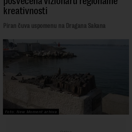
posvećena vizionaru regionalne
kreativnosti
Piran čuva uspomenu na Dragana Sakana
Foto: New Moment arhiva