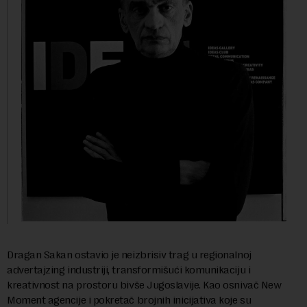
Dragan Sakan ostavio je neizbrisiv trag u regionalnoj
advertajzing industriji, transformišući komunikaciju i
kreativnost na prostoru bivše Jugoslavije. Kao osnivač New
Moment agencije i pokretač brojnih inicijativa koje su