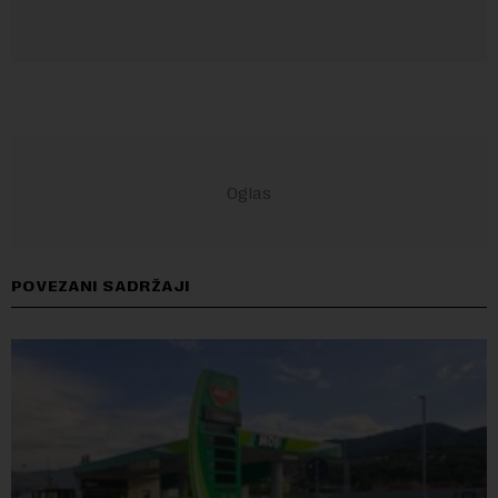
POVEZANI SADRŽAJI