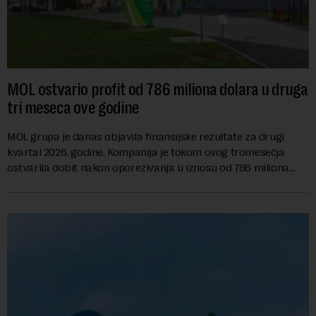
MOL ostvario profit od 786 miliona dolara u druga
tri meseca ove godine
MOL grupa je danas objavila finansijske rezultate za drugi
kvartal 2026. godine. Kompanija je tokom ovog tromesečja
ostvarila dobit nakon oporezivanja u iznosu od 786 miliona
američkih dolara. Rezultatima su...