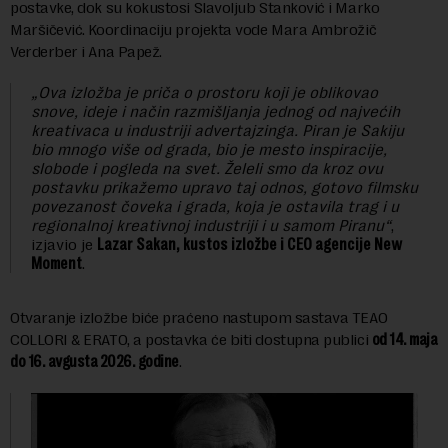
postavke, dok su kokustosi Slavoljub Stanković i Marko
Maršičević. Koordinaciju projekta vode Mara Ambrožič
Verderber i Ana Papež.
„Ova izložba je priča o prostoru koji je oblikovao
snove, ideje i način razmišljanja jednog od najvećih
kreativaca u industriji advertajzinga. Piran je Sakiju
bio mnogo više od grada, bio je mesto inspiracije,
slobode i pogleda na svet. Želeli smo da kroz ovu
postavku prikažemo upravo taj odnos, gotovo filmsku
povezanost čoveka i grada, koja je ostavila trag i u
regionalnoj kreativnoj industriji i u samom Piranu“
,
izjavio je
Lazar Sakan, kustos izložbe i CEO agencije New
Moment
.
Otvaranje izložbe biće praćeno nastupom sastava TEAO
COLLORI & ERATO, a postavka će biti dostupna publici
od 14. maja
do 16. avgusta 2026. godine
.