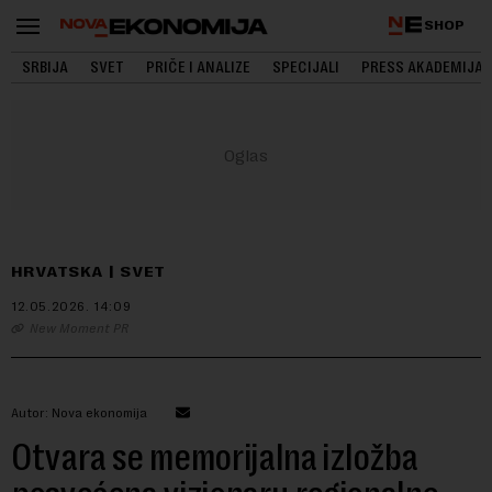
SHOP
SRBIJA
SVET
PRIČE I ANALIZE
SPECIJALI
PRESS AKADEMIJA
HRVATSKA
SVET
12.05.2026.
14:09
New Moment PR
Autor: Nova ekonomija
Otvara se memorijalna izložba