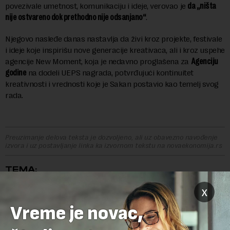
povezivale umetnost, komunikaciju i ideje, verovao je
da „ništa
nije ostvareno dok prethodno nije odsanjano“
.
Njegovo nasleđe danas nastavlja da živi kroz projekte, festivale
i ideje koje inspirišu nove generacije kreativaca, ali i kroz uspehe
agencije New Moment, koja je nedavno proglašena za
Agenciju
godine
na dodeli UEPS nagrada, potvrđujući kontinuitet
kreativnosti i vrednosti koje je Sakan postavio kao temelj svog
rada.
Preuzimanje delova teksta je dozvoljeno, ali uz obavezno navođenje
izvora i uz postavljanje linka ka izvornom tekstu na novaekonomija.rs
TEMA:
KOMUNIKACIJE
NEW MOMENT
PR
x
Vreme je novac,