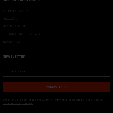
ONLINE EDUKACIJE
IZDAVAŠTVO
MEDIJSKE OBUKE
ORGANIZACIJA DOGADJAJA
EKONOM I JA
NEWSLETTER
PRIJAVITE SE
Ova stranica je zaštićena sa reCAPTCHA i primenjuju se
Google Politika privatnosti
i
Uslovi korišćenja usluge