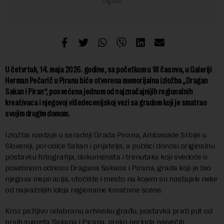
U četvrtak, 14. maja 2026. godine, sa početkom u 18 časova, u Galeriji
Herman Pečarič u Piranu biće otvorena memorijalna izložba „Dragan
Sakan i Piran“, posvećena jednom od najznačajnijih regionalnih
kreativaca i njegovoj višedecenijskoj vezi sa gradom koji je smatrao
svojim drugim domom.
Izložba nastaje u saradnji Grada Pirana, Ambasade Srbije u
Sloveniji, porodice Sakan i prijatelja, a publici donosi originalnu
postavku fotografija, dokumenata i trenutaka koji svedoče o
posebnom odnosu Dragana Sakana i Pirana, grada koji je bio
njegova inspiracija, utočište i mesto na kojem su nastajale neke
od najvažnijih ideja regionalne kreativne scene.
Kroz pažljivo odabranu arhivsku građu, postavka prati put od
prvih susreta Sakana i Pirana, preko perioda najvećih