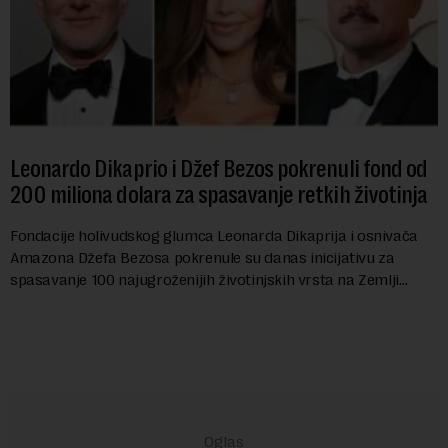
Leonardo Dikaprio i Džef Bezos pokrenuli fond od
200 miliona dolara za spasavanje retkih životinja
Fondacije holivudskog glumca Leonarda Dikaprija i osnivača
Amazona Džefa Bezosa pokrenule su danas inicijativu za
spasavanje 100 najugroženijih životinjskih vrsta na Zemlji
vrednu 200 miliona dolara.Fond...