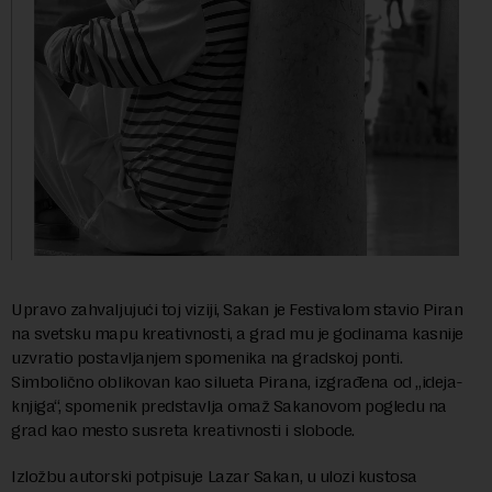
Upravo zahvaljujući toj viziji, Sakan je Festivalom stavio Piran
na svetsku mapu kreativnosti, a grad mu je godinama kasnije
uzvratio postavljanjem spomenika na gradskoj ponti.
Simbolično oblikovan kao silueta Pirana, izgrađena od „ideja-
knjiga“, spomenik predstavlja omaž Sakanovom pogledu na
grad kao mesto susreta kreativnosti i slobode.
Izložbu autorski potpisuje Lazar Sakan, u ulozi kustosa