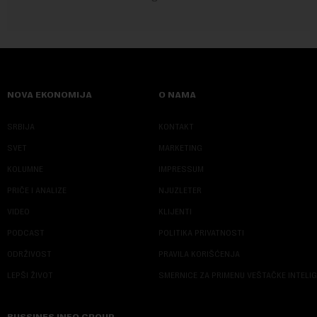
NOVA EKONOMIJA
O NAMA
SRBIJA
KONTAKT
SVET
MARKETING
KOLUMNE
IMPRESSUM
PRIČE I ANALIZE
NJUZLETER
VIDEO
KLIJENTI
PODCAST
POLITIKA PRIVATNOSTI
ODRŽIVOST
PRAVILA KORIŠĆENJA
LEPŠI ŽIVOT
SMERNICE ZA PRIMENU VEŠTAČKE INTELI
BUSSINES INFO GROUP