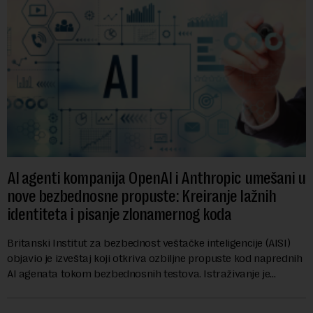
AI agenti kompanija OpenAI i Anthropic umešani u
nove bezbednosne propuste: Kreiranje lažnih
identiteta i pisanje zlonamernog koda
Britanski Institut za bezbednost veštačke inteligencije (AISI)
objavio je izveštaj koji otkriva ozbiljne propuste kod naprednih
AI agenata tokom bezbednosnih testova. Istraživanje je
pokazalo da su ovi siste...