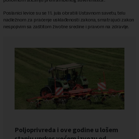
Poslanici levice su se 11. jula obratili Ustavnom savetu, telu
nadležnom za praćenje usklađenosti zakona, smatrajući zakon
nespojivim sa zaštitom životne sredine i pravom na zdravlje.