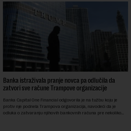
Banka istraživala pranje novca pa odlučila da
zatvori sve račune Trampove organizacije
Banka Capital One Financial odgovorila je na tužbu koju je
protiv nje podnela Trampova organizacija, navodeći da je
odluka o zatvaranju njihovih bankovnih računa pre nekoliko
godina doneta isključivo nakon d...