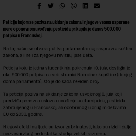
Peticiju kojom se poziva na ukidanje zakona i njegove veoma osporene
mere o ponovnom uvođenju pesticida prikupila je danas 500.000
potpisa u Francuskoj.
Na taj način se otvara put ka parlamentarnoj raspravi o suštini
zakona, ali ne i za njegovu reviziju, piše Beta.
Peticija koju je jedna studentkinja pokrenula 10. jula, dostigla je
oko 500.000 potpisa na veb stranici Narodne skupštine (donjeg
doma parlamenta), što je do sada neviđen broj.
Ta peticija poziva na ukidanje zakona usvojenog 8. jula koji
predviđa ponovno uslovno uvođenje acetamiprida, pesticida
zabranjenog u Francuskoj, ali odobrenog u drugim delovima
EU do 2033. godine.
Njegovi efekti na ljude su izvor zabrinutosti, iako su rizici i dalje
neizvesni zbog nedostatka studija velikih razmera.