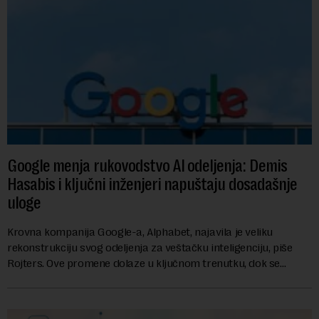
Google menja rukovodstvo AI odeljenja: Demis
Hasabis i ključni inženjeri napuštaju dosadašnje
uloge
Krovna kompanija Google-a, Alphabet, najavila je veliku
rekonstrukciju svog odeljenja za veštačku inteligenciju, piše
Rojters. Ove promene dolaze u ključnom trenutku, dok se
kompanija suočava sa sve većim pr...