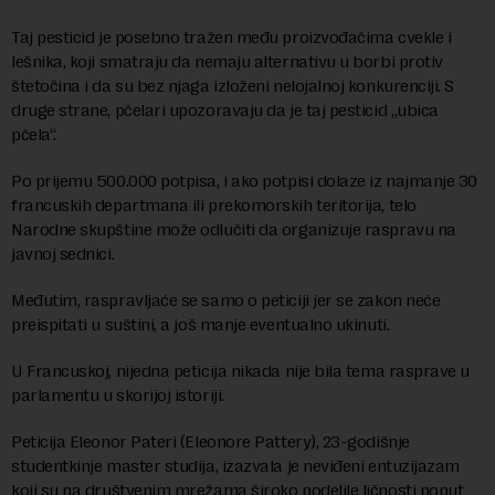
Taj pesticid je posebno tražen među proizvođačima cvekle i
lešnika, koji smatraju da nemaju alternativu u borbi protiv
štetočina i da su bez njaga izloženi nelojalnoj konkurenciji. S
druge strane, pčelari upozoravaju da je taj pesticid „ubica
pčela“.
Po prijemu 500.000 potpisa, i ako potpisi dolaze iz najmanje 30
francuskih departmana ili prekomorskih teritorija, telo
Narodne skupštine može odlučiti da organizuje raspravu na
javnoj sednici.
Međutim, raspravljaće se samo o peticiji jer se zakon neće
preispitati u suštini, a još manje eventualno ukinuti.
U Francuskoj, nijedna peticija nikada nije bila tema rasprave u
parlamentu u skorijoj istoriji.
Peticija Eleonor Pateri (Eleonore Pattery), 23-godišnje
studentkinje master studija, izazvala je neviđeni entuzijazam
koji su na društvenim mrežama široko podelile ličnosti poput