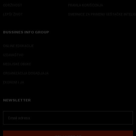
ODRŽIVOST
PRAVILA KORIŠĆENJA
LEPŠI ŽIVOT
SMERNICE ZA PRIMENU VEŠTAČKE INTELI
BUSSINES INFO GROUP
ONLINE EDUKACIJE
IZDAVAŠTVO
MEDIJSKE OBUKE
ORGANIZACIJA DOGADJAJA
EKONOM I JA
NEWSLETTER