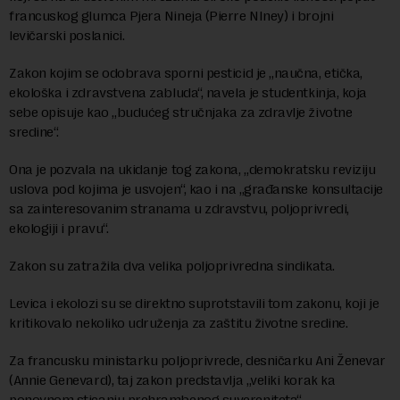
francuskog glumca Pjera Nineja (Pierre NIney) i brojni
levičarski poslanici.
Zakon kojim se odobrava sporni pesticid je „naučna, etička,
ekološka i zdravstvena zabluda“, navela je studentkinja, koja
sebe opisuje kao „budućeg stručnjaka za zdravlje životne
sredine“.
Ona je pozvala na ukidanje tog zakona, „demokratsku reviziju
uslova pod kojima je usvojen“, kao i na „građanske konsultacije
sa zainteresovanim stranama u zdravstvu, poljoprivredi,
ekologiji i pravu“.
Zakon su zatražila dva velika poljoprivredna sindikata.
Levica i ekolozi su se direktno suprotstavili tom zakonu, koji je
kritikovalo nekoliko udruženja za zaštitu životne sredine.
Za francusku ministarku poljoprivrede, desničarku Ani Ženevar
(Annie Genevard), taj zakon predstavlja „veliki korak ka
ponovnom sticanju prehrambenog suvereniteta“.