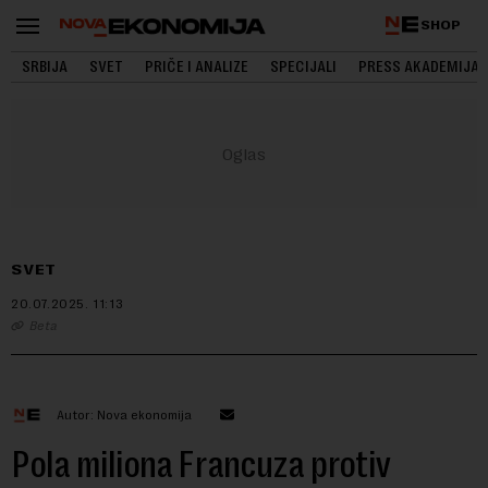
SHOP
SRBIJA
SVET
PRIČE I ANALIZE
SPECIJALI
PRESS AKADEMIJA
SVET
20.07.2025.
11:13
Beta
Autor: Nova ekonomija
Pola miliona Francuza protiv