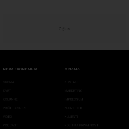
NOVA EKONOMIJA
O NAMA
SRBIJA
KONTAKT
SVET
MARKETING
KOLUMNE
IMPRESSUM
PRIČE I ANALIZE
NJUZLETER
VIDEO
KLIJENTI
PODCAST
POLITIKA PRIVATNOSTI