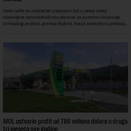
Cene nafte su zabeležile značajan rast u petak usled
obnovljene zabrinutosti oko planova za ponovno otvaranje
Ormuskog prolaza, prenosi Rojters. Fokus investitora prebacio
se na predloge Irana i Omana koji b...
MOL ostvario profit od 786 miliona dolara u druga
tri meseca ove godine