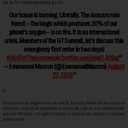
da je to međunarodna kriza.
Our house is burning. Literally. The Amazon rain
forest – the lungs which produces 20% of our
planet’s oxygen – is on fire. It is an international
crisis. Members of the G7 Summit, let’s discuss this
emergency first order in two days!
#ActForTheAmazon
pic.twitter.com/dogOJj9big
— Emmanuel Macron (@EmmanuelMacron)
August
22, 2019
//
Bolsonaro je odgovorio da mu je žao što Makron koristi ovu
situacju radi lične političke promocije i da je ovo unutrašnje
pitanje Brazila i drugih zemalja u kojima se nalaze prašume
Amazonije.