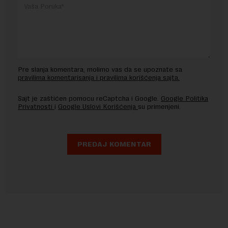
Pre slanja komentara, molimo vas da se upoznate sa
pravilima komentarisanja i pravilima korišćenja sajta.
Sajt je zaštićen pomocu reCaptcha i Google.
Google Politika
Privatnosti
i
Google Uslovi Korišćenja
su primenjeni.