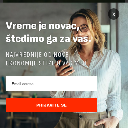
x
Vreme je novac,
štedimo ga za vas.
NAJVREDNIJE OD NOVE
EKONOMIJE STIŽE U VAŠ MEJL.
Foto: Luc Viatour
PRIJAVITE SE
Požar se velikom brzinom širi i vatrogascima je teško da
priđu zahvaćenim oblastima, jer je u pitanju ogromno
prostranstvo. Dobra stvar može biti reakcija javnosti širom
sveta, pa možemo očekivati međunarodnu pomoć