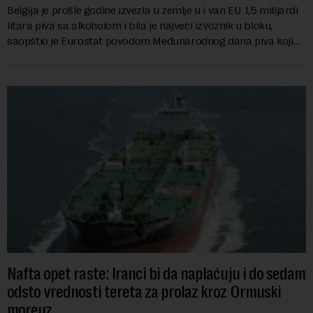
Belgija je prošle godine izvezla u zemlje u i van EU 1,5 milijardi
litara piva sa alkoholom i bila je najveći izvoznik u bloku,
saopštio je Eurostat povodom Međunarodnog dana piva koji
se obeležava danas. ...
Nafta opet raste: Iranci bi da naplaćuju i do sedam
odsto vrednosti tereta za prolaz kroz Ormuski
moreuz