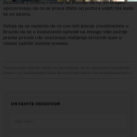
službama u Brazilu i Boliviji da suzbiju vatru. Stručnjaci
upozoravaju, da će se prava šteta od požara videti tek kada
se on sanira.
Ostaje da se nadamo da će ovo biti lekcija zvaničnicima u
Brazilu da se u budućnosti ophode sa mnogo više pažnje
prema prirodi i da uvažavaju mišljenja stručnih ljudi iz
oblast zaštite životne sredine.
Preuzimanje delova teksta je dozvoljeno, ali uz obavezno navođenje
izvora i uz postavljanje linka ka izvornom tekstu na novaekonomija.rs
OSTAVITE ODGOVOR