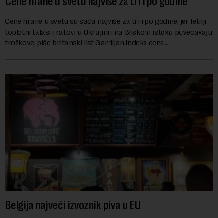
Cene hrane u svetu najviše za tri i po godine
Cene hrane u svetu su sada najviše za tri i po godine, jer letnji
toplotni talasi i ratovi u Ukrajini i na Bliskom istoku povećavaju
troškove, piše britanski list Gardijan.Indeks cena
prehrambenih proiz...
Belgija najveći izvoznik piva u EU