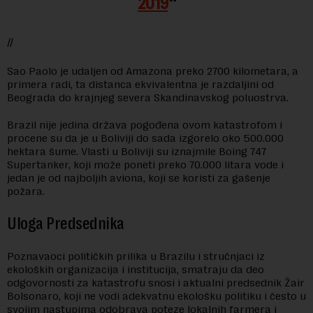
2019
//
Sao Paolo je udaljen od Amazona preko 2700 kilometara, a
primera radi, ta distanca ekvivalentna je razdaljini od
Beograda do krajnjeg severa Skandinavskog poluostrva.
Brazil nije jedina država pogođena ovom katastrofom i
procene su da je u Boliviji do sada izgorelo oko 500.000
hektara šume. Vlasti u Boliviji su iznajmile Boing 747
Supertanker, koji može poneti preko 70.000 litara vode i
jedan je od najboljih aviona, koji se koristi za gašenje
požara.
Uloga Predsednika
Poznavaoci političkih prilika u Brazilu i stručnjaci iz
ekoloških organizacija i institucija, smatraju da deo
odgovornosti za katastrofu snosi i aktualni predsednik Žair
Bolsonaro, koji ne vodi adekvatnu ekološku politiku i često u
svojim nastupima odobrava poteze lokalnih farmera i