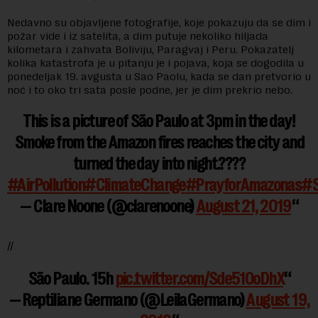
Nedavno su objavljene fotografije, koje pokazuju da se dim i
požar vide i iz satelita, a dim putuje nekoliko hiljada
kilometara i zahvata Boliviju, Paragvaj i Peru. Pokazatelj
kolika katastrofa je u pitanju je i pojava, koja se dogodila u
ponedeljak 19. avgusta u Sao Paolu, kada se dan pretvorio u
noć i to oko tri sata posle podne, jer je dim prekrio nebo.
This is a picture of São Paulo at 3pm in the day!
Smoke from the Amazon fires reaches the city and
turned the day into night.????
#AirPollution
#ClimateChange
#PrayforAmazonas
#S
— Clare Noone (@clarenoone)
August 21, 2019
//
São Paulo. 15h
pic.twitter.com/Sde510oDhX
— Reptiliane Germano (@LeilaGermano)
August 19,