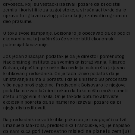
drvoseča, koji su veštački izazivali požare da bi očistili
zemlju i koristili je za uzgoj stoke, a stručnjaci tvrde da je
upravo to i glavni razlog požara koji je zahvatio ogroman
deo prašume.
U toku svoje kampanje, Bolsonaro je obećavao da će podići
ekonomiju na taj način što će se koristiti ekonomski
potencijal Amazonije.
Još jedan značajan podatak je da je direktor pomenutog
Nacionalnog instituta za svemirska istraživanja, Rikardo
Galvao, otpušten pre nekoliko nedelja, nakon što je javno
kritikovao predsednika. On je tada izneo podatak da je
uništavanje šuma u porastu i da je uništeno 88 procenata
više nego prošle godine. Predsednik Bolsovaro je njegove
podatke nazvao lažnim i rekao da tako nešto može naneti
štetu u trgovini Brazila. On je takođe optužio aktiviste
ekoloških pokreta da su namerno izazvali požare da bi
njega diskreditovali.
Da predsednik ne voli kritike pokazao je i reagujući na tvit
Emanuela Makrona, predsednika Francuske, koji je napisao
(verovatno misleći na planetu zemlju) i
da nam kuća
gori