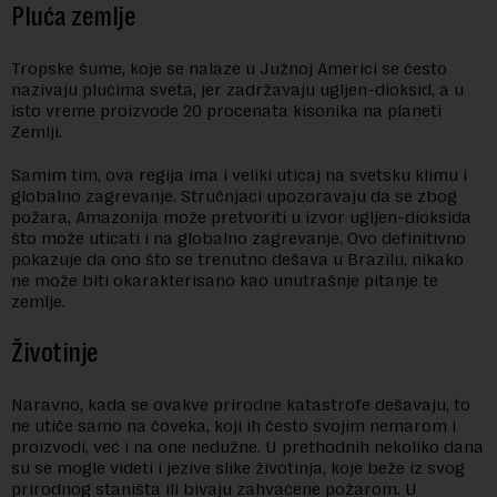
Pluća zemlje
Tropske šume, koje se nalaze u Južnoj Americi se često
nazivaju plućima sveta, jer zadržavaju ugljen-dioksid, a u
isto vreme proizvode 20 procenata kisonika na planeti
Zemlji.
Samim tim, ova regija ima i veliki uticaj na svetsku klimu i
globalno zagrevanje. Stručnjaci upozoravaju da se zbog
požara, Amazonija može pretvoriti u izvor ugljen-dioksida
što može uticati i na globalno zagrevanje. Ovo definitivno
pokazuje da ono što se trenutno dešava u Brazilu, nikako
ne može biti okarakterisano kao unutrašnje pitanje te
zemlje.
Životinje
Naravno, kada se ovakve prirodne katastrofe dešavaju, to
ne utiče samo na čoveka, koji ih često svojim nemarom i
proizvodi, već i na one nedužne. U prethodnih nekoliko dana
su se mogle videti i jezive slike životinja, koje beže iz svog
prirodnog staništa ili bivaju zahvaćene požarom. U