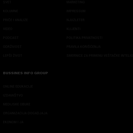
SVET
MARKETING
KOLUMNE
IMPRESSUM
PRIČE I ANALIZE
NJUZLETER
VIDEO
KLIJENTI
PODCAST
POLITIKA PRIVATNOSTI
ODRŽIVOST
PRAVILA KORIŠĆENJA
LEPŠI ŽIVOT
SMERNICE ZA PRIMENU VEŠTAČKE INTELI
BUSSINES INFO GROUP
ONLINE EDUKACIJE
IZDAVAŠTVO
MEDIJSKE OBUKE
ORGANIZACIJA DOGADJAJA
EKONOM I JA