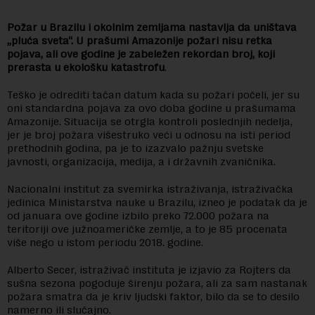
Požar u Brazilu i okolnim zemljama nastavlja da uništava
„pluća sveta“. U prašumi Amazonije požari nisu retka
pojava, ali ove godine je zabeležen rekordan broj, koji
prerasta u ekološku katastrofu
.
Teško je odrediti tačan datum kada su požari počeli, jer su
oni standardna pojava za ovo doba godine u prašumama
Amazonije. Situacija se otrgla kontroli poslednjih nedelja,
jer je broj požara višestruko veći u odnosu na isti period
prethodnih godina, pa je to izazvalo pažnju svetske
javnosti, organizacija, medija, a i državnih zvaničnika.
Nacionalni institut za svemirka istraživanja, istraživačka
jedinica Ministarstva nauke u Brazilu, izneo je podatak da je
od januara ove godine izbilo preko 72.000 požara na
teritoriji ove južnoameričke zemlje, a to je 85 procenata
više nego u istom periodu 2018. godine.
Alberto Secer, istraživač instituta je izjavio za Rojters da
sušna sezona pogoduje širenju požara, ali za sam nastanak
požara smatra da je kriv ljudski faktor, bilo da se to desilo
namerno ili slučajno.