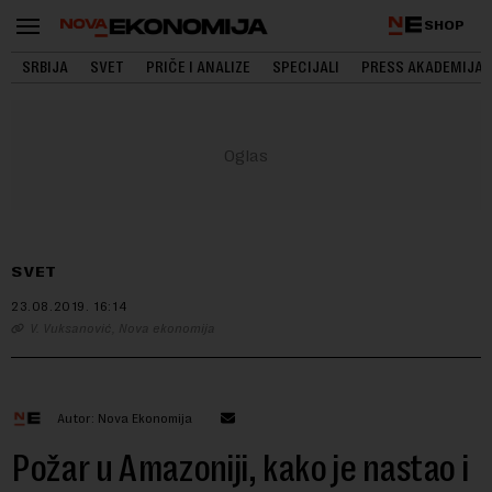
SHOP
SRBIJA
SVET
PRIČE I ANALIZE
SPECIJALI
PRESS AKADEMIJA
SVET
23.08.2019.
16:14
V. Vuksanović, Nova ekonomija
Autor: Nova Ekonomija
Požar u Amazoniji, kako je nastao i