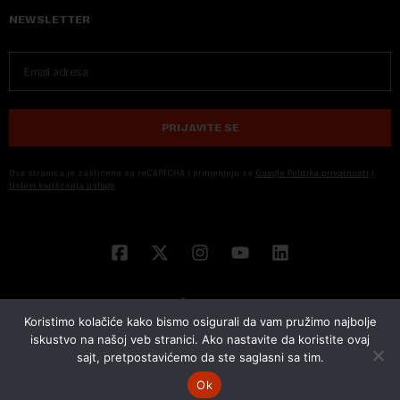
NEWSLETTER
PRIJAVITE SE
Ova stranica je zaštićena sa reCAPTCHA i primenjuju se
Google Politika privatnosti
i
Uslovi korišćenja usluge
Koristimo kolačiće kako bismo osigurali da vam pružimo najbolje
iskustvo na našoj veb stranici. Ako nastavite da koristite ovaj
sajt, pretpostavićemo da ste saglasni sa tim.
© 2026 NOVA EKONOMIJA | SVA PRAVA ZADŽANA | DEVELOPED BY
CUBES
Ok