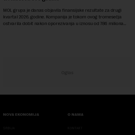
MOL grupa je danas objavila finansijske rezultate za drugi
kvartal 2026. godine. Kompanija je tokom ovog tromesečja
ostvarila dobit nakon oporezivanja u iznosu od 786 miliona
američkih dolara. Rezultatima su...
NOVA EKONOMIJA
O NAMA
SRBIJA
KONTAKT