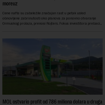
moreuz
Cene nafte su zabeležile značajan rast u petak usled
obnovljene zabrinutosti oko planova za ponovno otvaranje
Ormuskog prolaza, prenosi Rojters. Fokus investitora prebacio
se na predloge Irana i Omana koji b...
MOL ostvario profit od 786 miliona dolara u druga