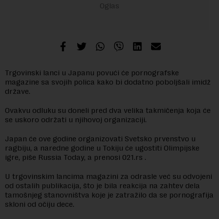
Trgovinski lanci u Japanu povući će pornografske
magazine sa svojih polica kako bi dodatno poboljšali imidž
države.
Ovakvu odluku su doneli pred dva velika takmičenja koja će
se uskoro održati u njihovoj organizaciji.
Japan će ove godine organizovati Svetsko prvenstvo u
ragbiju, a naredne godine u Tokiju će ugostiti Olimpijske
igre, piše Russia Today, a prenosi 021.rs .
U trgovinskim lancima magazini za odrasle već su odvojeni
od ostalih publikacija, što je bila reakcija na zahtev dela
tamošnjeg stanovništva koje je zatražilo da se pornografija
skloni od očiju dece.