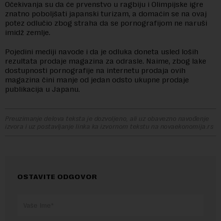
Očekivanja su da će prvenstvo u ragbiju i Olimpijske igre
znatno poboljšati japanski turizam, a domaćin se na ovaj
potez odlučio zbog straha da se pornografijom ne naruši
imidž zemlje.
Pojedini mediji navode i da je odluka doneta usled loših
rezultata prodaje magazina za odrasle. Naime, zbog lake
dostupnosti pornografije na internetu prodaja ovih
magazina čini manje od jedan odsto ukupne prodaje
publikacija u Japanu.
Preuzimanje delova teksta je dozvoljeno, ali uz obavezno navođenje
izvora i uz postavljanje linka ka izvornom tekstu na novaekonomija.rs
OSTAVITE ODGOVOR