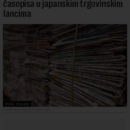
časopisa u japanskim trgovinskim
lancima
Foto: Pexels
Sindikat novinara Srbije traži kolektivni ugovor