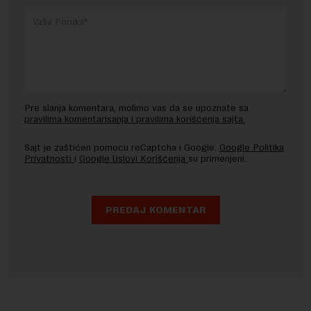
Pre slanja komentara, molimo vas da se upoznate sa
pravilima komentarisanja i pravilima korišćenja sajta.
Sajt je zaštićen pomocu reCaptcha i Google.
Google Politika
Privatnosti
i
Google Uslovi Korišćenja
su primenjeni.