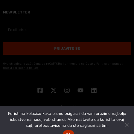
NEWSLETTER
PRIJAVITE SE
Ova stranica je zaštićena sa reCAPTCHA i primenjuju se
Google Politika privatnosti
i
Uslovi korišćenja usluge
Koristimo kolačiće kako bismo osigurali da vam pružimo najbolje
iskustvo na našoj veb stranici. Ako nastavite da koristite ovaj
sajt, pretpostavićemo da ste saglasni sa tim.
© 2026 NOVA EKONOMIJA | SVA PRAVA ZADŽANA | DEVELOPED BY
CUBES