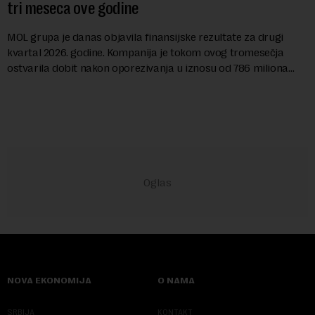
tri meseca ove godine
MOL grupa je danas objavila finansijske rezultate za drugi
kvartal 2026. godine. Kompanija je tokom ovog tromesečja
ostvarila dobit nakon oporezivanja u iznosu od 786 miliona
američkih dolara. Rezultatima su...
NOVA EKONOMIJA
O NAMA
SRBIJA
KONTAKT