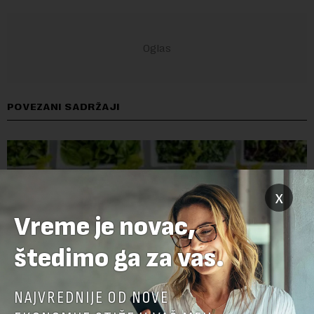
POVEZANI SADRŽAJI
x
Vreme je novac,
štedimo ga za vas.
NAJVREDNIJE OD NOVE