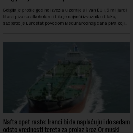
Belgija je prošle godine izvezla u zemlje u i van EU 1,5 milijardi
litara piva sa alkoholom i bila je najveći izvoznik u bloku,
saopštio je Eurostat povodom Međunarodnog dana piva koji
se obeležava danas. ...
Nafta opet raste: Iranci bi da naplaćuju i do sedam
odsto vrednosti tereta za prolaz kroz Ormuski