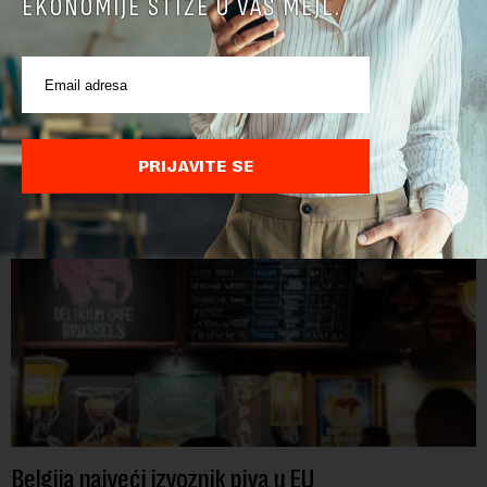
EKONOMIJE STIŽE U VAŠ MEJL.
Cene hrane u svetu najviše za tri i po godine
Cene hrane u svetu su sada najviše za tri i po godine, jer letnji
toplotni talasi i ratovi u Ukrajini i na Bliskom istoku povećavaju
troškove, piše britanski list Gardijan.Indeks cena
prehrambenih proiz...
PRIJAVITE SE
Belgija najveći izvoznik piva u EU