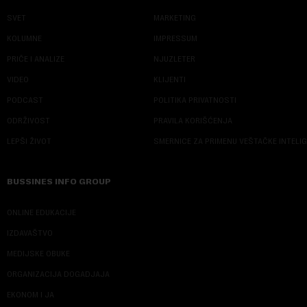
SVET
MARKETING
KOLUMNE
IMPRESSUM
PRIČE I ANALIZE
NJUZLETER
VIDEO
KLIJENTI
PODCAST
POLITIKA PRIVATNOSTI
ODRŽIVOST
PRAVILA KORIŠĆENJA
LEPŠI ŽIVOT
SMERNICE ZA PRIMENU VEŠTAČKE INTELI
BUSSINES INFO GROUP
ONLINE EDUKACIJE
IZDAVAŠTVO
MEDIJSKE OBUKE
ORGANIZACIJA DOGADJAJA
EKONOM I JA