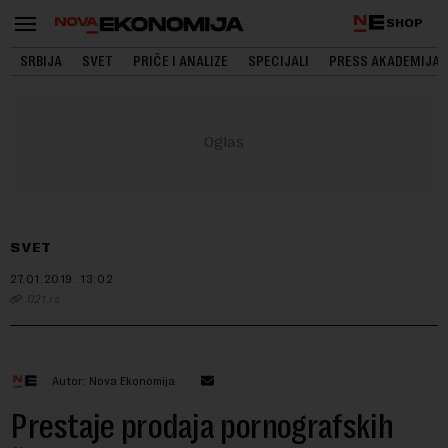
SHOP
SRBIJA
SVET
PRIČE I ANALIZE
SPECIJALI
PRESS AKADEMIJA
SVET
27.01.2019.
13:02
021.rs
Autor: Nova Ekonomija
Prestaje prodaja pornografskih