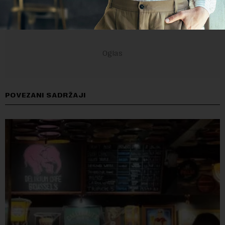
POVEZANI SADRŽAJI