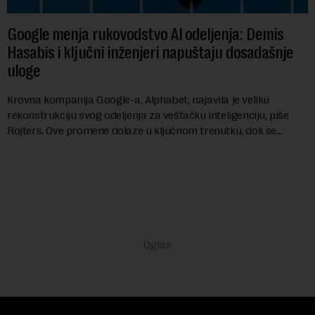
Google menja rukovodstvo AI odeljenja: Demis
Hasabis i ključni inženjeri napuštaju dosadašnje
uloge
Krovna kompanija Google-a, Alphabet, najavila je veliku
rekonstrukciju svog odeljenja za veštačku inteligenciju, piše
Rojters. Ove promene dolaze u ključnom trenutku, dok se
kompanija suočava sa sve većim pr...