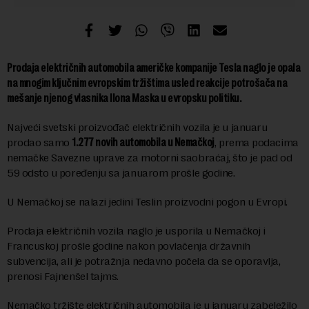
Prodaja električnih automobila američke kompanije Tesla naglo je opala
na mnogim ključnim evropskim tržištima usled reakcije potrošača na
mešanje njenog vlasnika Ilona Maska u evropsku politiku.
Najveći svetski proizvođač električnih vozila je u januaru
prodao samo
1.277 novih automobila u Nemačkoj
, prema podacima
nemačke Savezne uprave za motorni saobraćaj, što je pad od
59 odsto u poređenju sa januarom prošle godine.
U Nemačkoj se nalazi jedini Teslin proizvodni pogon u Evropi.
Prodaja električnih vozila naglo je usporila u Nemačkoj i
Francuskoj prošle godine nakon povlačenja državnih
subvencija, ali je potražnja nedavno počela da se oporavlja,
prenosi Fajnenšel tajms.
Nemačko tržište električnih automobila je u januaru zabeležilo