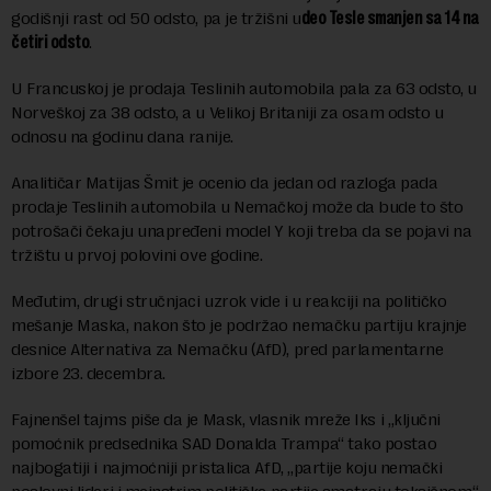
godišnji rast od 50 odsto, pa je tržišni u
deo Tesle smanjen sa 14 na
četiri odsto
.
U Francuskoj je prodaja Teslinih automobila pala za 63 odsto, u
Norveškoj za 38 odsto, a u Velikoj Britaniji za osam odsto u
odnosu na godinu dana ranije.
Analitičar Matijas Šmit je ocenio da jedan od razloga pada
prodaje Teslinih automobila u Nemačkoj može da bude to što
potrošači čekaju unapređeni model Y koji treba da se pojavi na
tržištu u prvoj polovini ove godine.
Međutim, drugi stručnjaci uzrok vide i u reakciji na političko
mešanje Maska, nakon što je podržao nemačku partiju krajnje
desnice Alternativa za Nemačku (AfD), pred parlamentarne
izbore 23. decembra.
Fajnenšel tajms piše da je Mask, vlasnik mreže Iks i „ključni
pomoćnik predsednika SAD Donalda Trampa“ tako postao
najbogatiji i najmoćniji pristalica AfD, „partije koju nemački