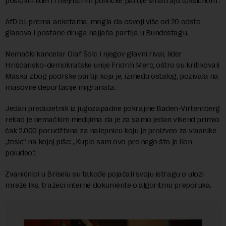
poslovni lideri i mejnstrim političke partije smatraju toksičnom“.
AfD bi, prema anketama, mogla da osvoji više od 20 odsto
glasova i postane druga najjača partija u Bundestagu.
Nemački kancelar Olaf Šolc i njegov glavni rival, lider
Hrišćansko-demokratske unije Fridrih Merc, oštro su kritikovali
Maska zbog podrške partiji koja je, između ostalog, pozivala na
masovne deportacije migranata.
Jedan preduzetnik iz jugozapadne pokrajine Baden-Virtemberg
rekao je nemačkim medijima da je za samo jedan vikend primio
čak 2.000 porudžbina za nalepnicu koju je proizveo za vlasnike
„tesle“ na kojoj piše: „Kupio sam ovo pre nego što je Ilon
poludeo“.
Zvaničnici u Briselu su takođe pojačali svoju istragu o ulozi
mreže Iks, tražeći interne dokumente o algoritmu preporuka.