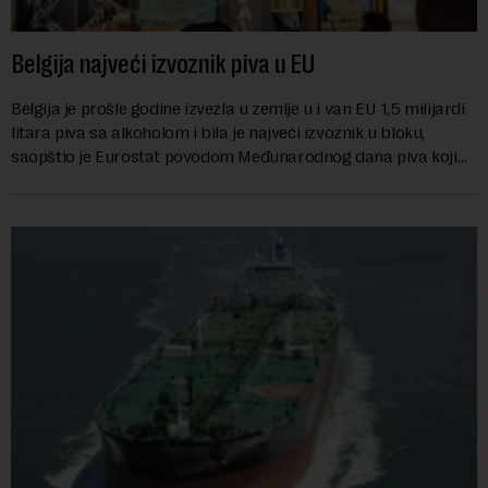
Belgija najveći izvoznik piva u EU
Belgija je prošle godine izvezla u zemlje u i van EU 1,5 milijardi
litara piva sa alkoholom i bila je najveći izvoznik u bloku,
saopštio je Eurostat povodom Međunarodnog dana piva koji
se obeležava danas. ...