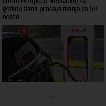
širom Evrope: U Nemačkoj za
godinu dana prodaja manja za 59
odsto
Foto: Pixabay