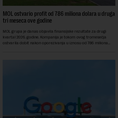
MOL ostvario profit od 786 miliona dolara u druga
tri meseca ove godine
MOL grupa je danas objavila finansijske rezultate za drugi
kvartal 2026. godine. Kompanija je tokom ovog tromesečja
ostvarila dobit nakon oporezivanja u iznosu od 786 miliona
američkih dolara. Rezultatima su...