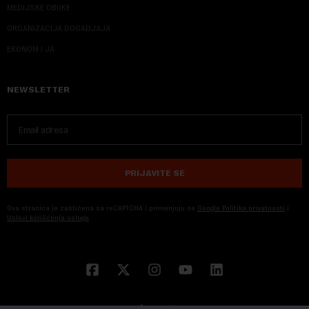
MEDIJSKE OBUKE
ORGANIZACIJA DOGADJAJA
EKONOM I JA
NEWSLETTER
PRIJAVITE SE
Ova stranica je zaštićena sa reCAPTCHA i primenjuju se
Google Politika privatnosti
i
Uslovi korišćenja usluge