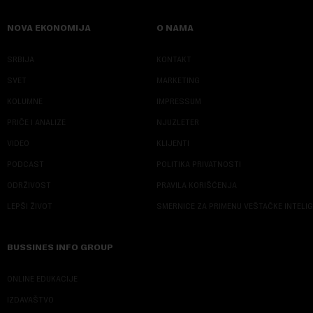
NOVA EKONOMIJA
O NAMA
SRBIJA
KONTAKT
SVET
MARKETING
KOLUMNE
IMPRESSUM
PRIČE I ANALIZE
NJUZLETER
VIDEO
KLIJENTI
PODCAST
POLITIKA PRIVATNOSTI
ODRŽIVOST
PRAVILA KORIŠĆENJA
LEPŠI ŽIVOT
SMERNICE ZA PRIMENU VEŠTAČKE INTELI
BUSSINES INFO GROUP
ONLINE EDUKACIJE
IZDAVAŠTVO