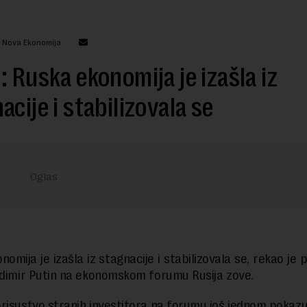
: Nova Ekonomija
: Ruska ekonomija je izašla iz
acije i stabilizovala se
omija je izašla iz stagnacije i stabilizovala se, rekao je
adimir Putin na ekonomskom forumu Rusija zove.
risustvo stranih investitora na forumu još jednom pokazuj