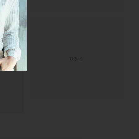
ravilima
 Uslovi