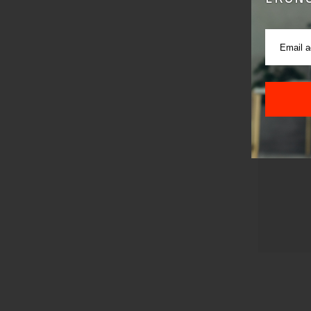
Pre sla
korišćen
Sajt je
Korišće