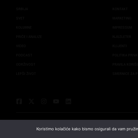
SRBIJA
KONTAKT
SVET
MARKETING
KOLUMNE
IMPRESSUM
PRIČE I ANALIZE
NJUZLETER
VIDEO
KLIJENTI
PODCAST
POLITIKA PRIV
ODRŽIVOST
PRAVILA KORI
LEPŠI ŽIVOT
SMERNICE ZA P
Koristimo kolačiće kako bismo osigurali da vam pružim