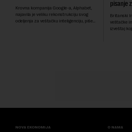
pisanje 
Krovna kompanija Google-a, Alphabet,
najavila je veliku rekonstrukciju svog
Britanski I
odeljenja za veštačku inteligenciju, piše
veštačke int
Rojters. Ove promene dolaze u ključnom
izveštaj ko
trenutku, dok se kompanija suočava sa
kod napred
sve većim pr...
bezbednosni
pokazalo da 
NOVA EKONOMIJA
O NAMA