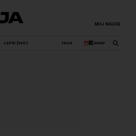
MOJ NALOG
SHOP
LEPŠI ŽIVOT
TECH