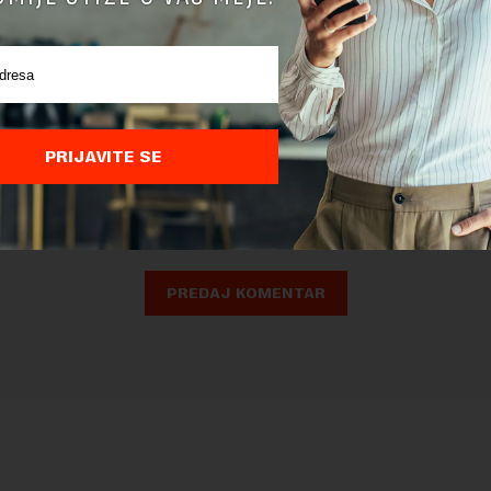
nja komentara, molimo vas da se upoznate sa
pravilima komentarisanja i p
ja sajta.
PRIJAVITE SE
 zaštićen pomocu reCaptcha i Google.
Google Politika Privatnosti
i
Google
nja
su primenjeni.