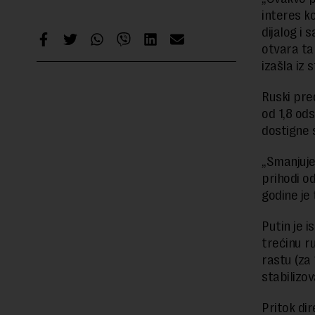
interes ko
dijalog i 
otvara ta
izašla iz 
Ruski pre
od 1,8 ods
dostigne 
„Smanjuje
prihodi od
godine je 
Putin je i
trećinu 
rastu (za 
stabilizo
Pritok dir