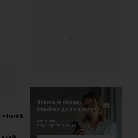
Vreme je novac,
štedimo ga za vas.
 predsednik
NAJVREDNIJE OD NOVE
EKONOMIJE STIŽE U VAŠ MEJL.
e veliki