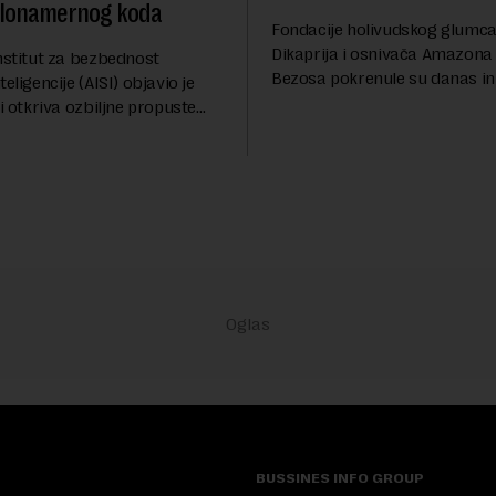
zlonamernog koda
Fondacije holivudskog glumc
Dikaprija i osnivača Amazona
nstitut za bezbednost
Bezosa pokrenule su danas ini
eligencije (AISI) objavio je
spasavanje 100 najugroženiji
ji otkriva ozbiljne propuste
životinjskih vrsta na Zemlji v
nih AI agenata tokom
miliona dolara.Fond...
h testova. Istraživanje je
su ovi siste...
BUSSINES INFO GROUP