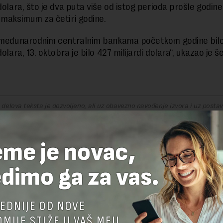
dolara, što je dva puta više od istog perioda prošle godine 
 maksimum za četiri godine.
u međunarodnim centralnim bankama početkom godine bilo
dolara, 13. oktobra je bilo 427 milijardi dolara“, ukazao je š
delova teksta je dozvoljeno, ali uz obavezno navođenje izvora i uz postavl
 tekstu na novaekonomija.rs
eme je novac,
TE ODGOVOR
dimo ga za vas.
EDNIJE OD NOVE
MIJE STIŽE U VAŠ MEJL.