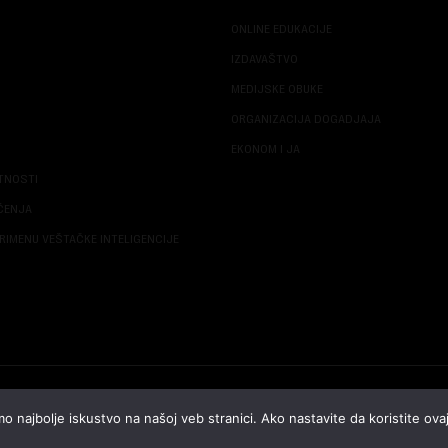
ONLINE EDUKACIJE
IZDAVAŠTVO
MEDIJSKE OBUKE
ORGANIZACIJA DOGADJAJA
EKONOM I JA
ATNOSTI
ŠĆENJA
RIMENU VEŠTAČKE INTELIGENCIJE
© 2026 NOVA EKONOMIJA | SVA PRAVA ZADŽANA | DEVELOPED BY
CUBES
o najbolje iskustvo na našoj veb stranici. Ako nastavite da koristite ovaj