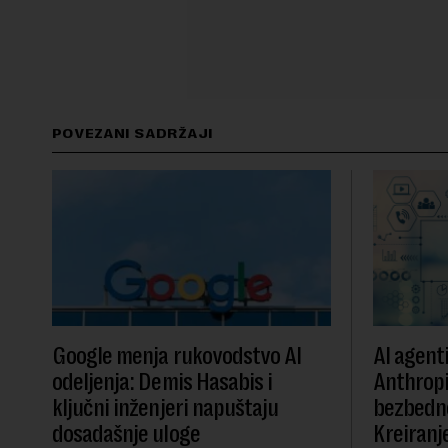
POVEZANI SADRŽAJI
Google menja rukovodstvo AI
AI agent
odeljenja: Demis Hasabis i
Anthropi
ključni inženjeri napuštaju
bezbedn
dosadašnje uloge
Kreiranje