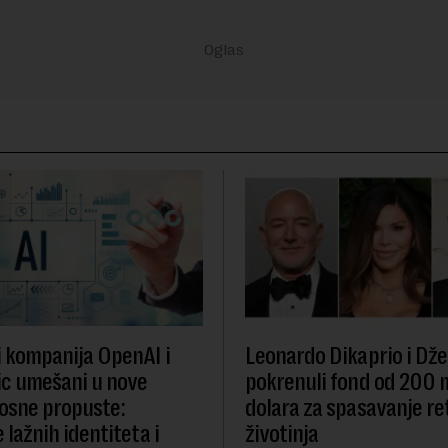
i kompanija OpenAI i
Leonardo Dikaprio i Dže
c umešani u nove
pokrenuli fond od 200 
osne propuste:
dolara za spasavanje re
 lažnih identiteta i
životinja