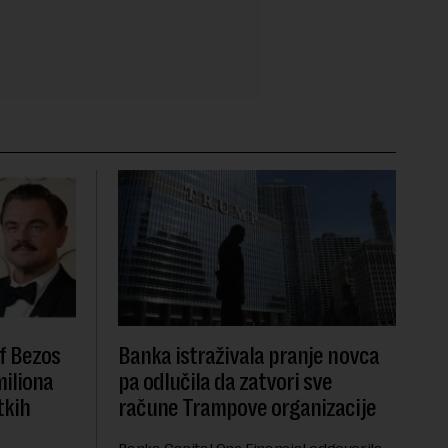
f Bezos
Banka istraživala pranje novca
miliona
pa odlučila da zatvori sve
tkih
račune Trampove organizacije