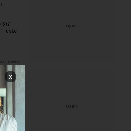
i
 377
ef ruske
janje linka
x