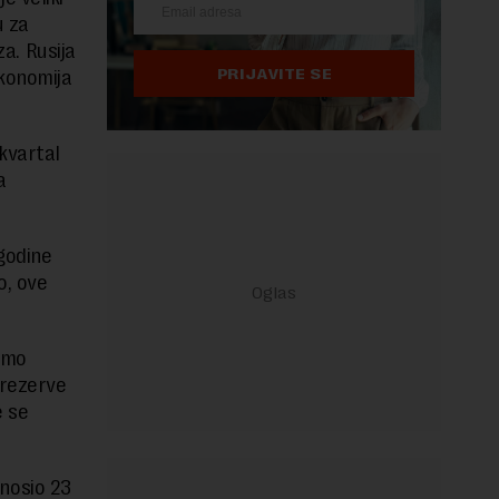
u za
za. Rusija
PRIJAVITE SE
konomija
 kvartal
a
godine
o, ove
samo
 rezerve
e se
znosio 23