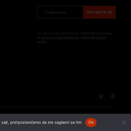
PRIJAVITE SE
Ova stranica je zaštićena sa reCAPTCHA i primenjuju
se
Google Politika privatnosti
i
Uslovi korišćenja
usluge
 sajt, pretpostavićemo da ste saglasni sa tim.
Ok