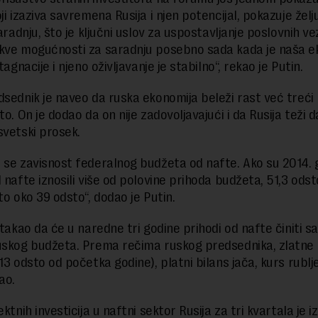
ji izaziva savremena Rusija i njen potencijal, pokazuje želj
saradnju, što je ključni uslov za uspostavljanje poslovnih ve
kve mogućnosti za saradnju posebno sada kada je naša e
stagnacije i njeno oživljavanje je stabilno“, rekao je Putin.
dsednik je naveo da ruska ekonomija beleži rast već treći
to. On je dodao da on nije zadovoljavajući i da Rusija teži d
svetski prosek.
 se zavisnost federalnog budžeta od nafte. Ako su 2014. 
 nafte iznosili više od polovine prihoda budžeta, 51,3 odst
to oko 39 odsto“, dodao je Putin.
stakao da će u naredne tri godine prihodi od nafte činiti 
ruskog budžeta. Prema rečima ruskog predsednika, zlatne
13 odsto od početka godine), platni bilans jača, kurs rublj
vao.
ektnih investicija u naftni sektor Rusija za tri kvartala je i