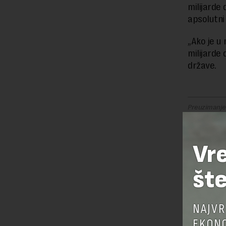
milijarde 
apsolutni
„Ako je 
milijarde 
države.
Preuzimanje 
ka izvornom
Vr
OSTAVI
šte
NAJVR
EKONO