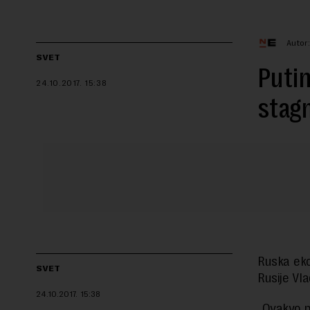
Autor
SVET
Putin
24.10.2017.
15:38
stagn
Ruska ekon
SVET
Rusije Vl
24.10.2017.
15:38
„Ovakvo p