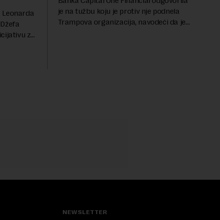
Banka Capital One Financial odgovorila
je na tužbu koju je protiv nje podnela
a Leonarda
Trampova organizacija, navodeći da je
 Džefa
odluka o zatvaranju njihovih bankovnih
cijativu za
računa pre nekoliko godina doneta
h
isključivo nakon d...
rednu 200
NEWSLETTER