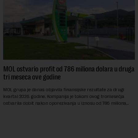
MOL ostvario profit od 786 miliona dolara u druga
tri meseca ove godine
MOL grupa je danas objavila finansijske rezultate za drugi
kvartal 2026. godine. Kompanija je tokom ovog tromesečja
ostvarila dobit nakon oporezivanja u iznosu od 786 miliona
američkih dolara. Rezultatima su...