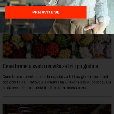
PRIJAVITE SE
Cene hrane u svetu najviše za tri i po godine
Cene hrane u svetu su sada najviše za tri i po godine, jer letnji
toplotni talasi i ratovi u Ukrajini i na Bliskom istoku povećavaju
troškove, piše britanski list Gardijan.Indeks cena
prehrambenih proiz...