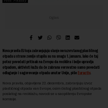
Foto: Pixabay
Nova pravila EU koja zabranjujuju slanje nerazvrstanog plastičnog
stupila su na snagu 1. januara
. Iako će taj
otpada u strane zemlje
potez povećati pritisak na Evropu da reciklira i bolje upravlja
otpadom, aktivisti kažu da će zabrana verovatno samo povećati
odlaganje i sagorevanje otpada unutar Unije, piše
Euractiv
.
Nova pravila, objavljena 22. decembra, zabranjuju izvoz
plastičnog otpada van Evrope, osim čistog plastičnog otpada
poslatog na reciklažu, navodi se u saopštenju Evropske
komisije.