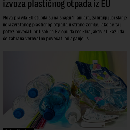
izvoza plastičnog otpada iz EU
Nova pravila EU stupila su na snagu 1. januara, zabranjujući slanje
nerazvrstanog plastičnog otpada u strane zemlje. Iako će taj
potez povećati pritisak na Evropu da reciklira, aktivisti kažu da
će zabrana verovatno povećati odlaganje i s...