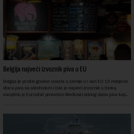
Belgija najveći izvoznik piva u EU
Belgija je prošle godine izvezla u zemlje u i van EU 1,5 milijardi
litara piva sa alkoholom i bila je najveći izvoznik u bloku,
saopštio je Eurostat povodom Međunarodnog dana piva koji
se obeležava danas. ...