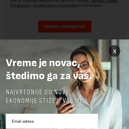
Sajt je zaštićen pomocu reCaptcha i Google.
Google Politika
Privatnosti
i
Google Uslovi Korišćenja
su primenjeni.
x
Vreme je novac,
štedimo ga za vas.
NAJVREDNIJE OD NOVE
EKONOMIJE STIŽE U VAŠ MEJL.
POVEZANI SADRŽAJI