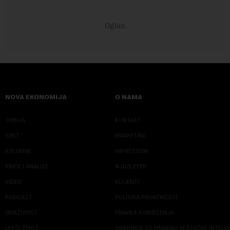
NOVA EKONOMIJA
O NAMA
SRBIJA
KONTAKT
SVET
MARKETING
KOLUMNE
IMPRESSUM
PRIČE I ANALIZE
NJUZLETER
VIDEO
KLIJENTI
PODCAST
POLITIKA PRIVATNOSTI
ODRŽIVOST
PRAVILA KORIŠĆENJA
LEPŠI ŽIVOT
SMERNICE ZA PRIMENU VEŠTAČKE INTELI