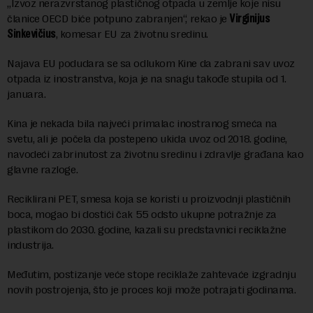
„Izvoz nerazvrstanog plastičnog otpada u zemlje koje nisu
članice OECD biće potpuno zabranjen“, rekao je
Virginijus
Sinkevičius
, komesar EU za životnu sredinu.
Najava EU podudara se sa odlukom Kine da zabrani sav uvoz
otpada iz inostranstva, koja je na snagu takođe stupila od 1.
januara.
Kina je nekada bila najveći primalac inostranog smeća na
svetu, ali je počela da postepeno ukida uvoz od 2018. godine,
navodeći zabrinutost za životnu sredinu i zdravlje građana kao
glavne razloge.
Reciklirani PET, smesa koja se koristi u proizvodnji plastičnih
boca, mogao bi dostići čak 55 odsto ukupne potražnje za
plastikom do 2030. godine, kazali su predstavnici reciklažne
industrija.
Međutim, postizanje veće stope reciklaže zahtevaće izgradnju
novih postrojenja, što je proces koji može potrajati godinama.