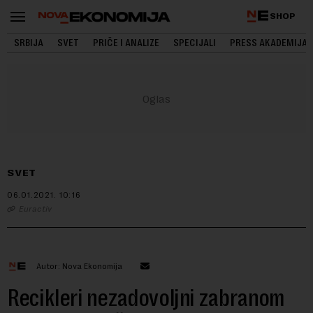
SHOP
SRBIJA
SVET
PRIČE I ANALIZE
SPECIJALI
PRESS AKADEMIJA
SVET
06.01.2021.
10:16
Euractiv
Autor: Nova Ekonomija
Recikleri nezadovoljni zabranom