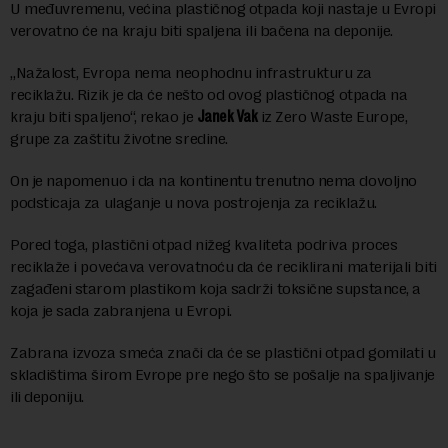
U međuvremenu, većina plastičnog otpada koji nastaje u Evropi
verovatno će na kraju biti spaljena ili bačena na deponije.
„Nažalost, Evropa nema neophodnu infrastrukturu za
reciklažu. Rizik je da će nešto od ovog plastičnog otpada na
kraju biti spaljeno“, rekao je
Janek Vak
iz Zero Waste Europe,
grupe za zaštitu životne sredine.
On je napomenuo i da na kontinentu trenutno nema dovoljno
podsticaja za ulaganje u nova postrojenja za reciklažu.
Pored toga, plastični otpad nižeg kvaliteta podriva proces
reciklaže i povećava verovatnoću da će reciklirani materijali biti
zagađeni starom plastikom koja sadrži toksične supstance, a
koja je sada zabranjena u Evropi.
Zabrana izvoza smeća znači da će se plastični otpad gomilati u
skladištima širom Evrope pre nego što se pošalje na spaljivanje
ili deponiju.