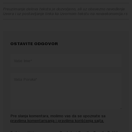
Preuzimanje delova teksta je dozvoljeno, ali uz obavezno navođenje
izvora i uz postavljanje linka ka izvornom tekstu na novaekonomija.rs
OSTAVITE ODGOVOR
Pre slanja komentara, molimo vas da se upoznate sa
pravilima komentarisanja i pravilima korišćenja sajta.