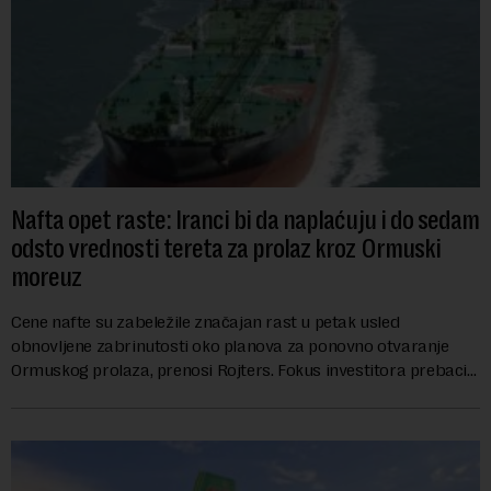
Nafta opet raste: Iranci bi da naplaćuju i do sedam
odsto vrednosti tereta za prolaz kroz Ormuski
moreuz
Cene nafte su zabeležile značajan rast u petak usled
obnovljene zabrinutosti oko planova za ponovno otvaranje
Ormuskog prolaza, prenosi Rojters. Fokus investitora prebacio
se na predloge Irana i Omana koji b...