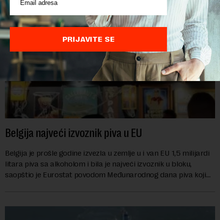
PRIJAVITE SE
Belgija najveći izvoznik piva u EU
Belgija je prošle godine izvezla u zemlje u i van EU 1,5 milijardi
litara piva sa alkoholom i bila je najveći izvoznik u bloku,
saopštio je Eurostat povodom Međunarodnog dana piva koji
se obeležava danas. ...