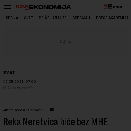
SHOP
SRBIJA
SVET
PRIČE I ANALIZE
SPECIJALI
PRESS AKADEMIJA
SVET
30.05.2023.
07:00
Nova ekonomija
Autor: Čedomir Savković
Reka Neretvica biće bez MHE