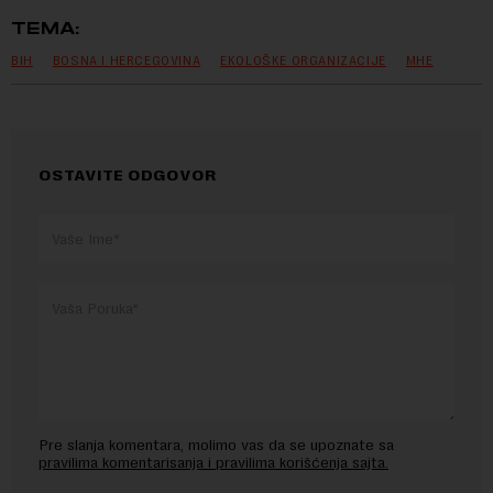
TEMA:
BIH
BOSNA I HERCEGOVINA
EKOLOŠKE ORGANIZACIJE
MHE
OSTAVITE ODGOVOR
Pre slanja komentara, molimo vas da se upoznate sa
pravilima komentarisanja i pravilima korišćenja sajta.