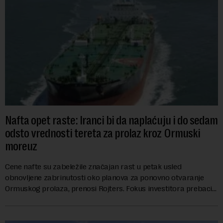
Nafta opet raste: Iranci bi da naplaćuju i do sedam
odsto vrednosti tereta za prolaz kroz Ormuski
moreuz
Cene nafte su zabeležile značajan rast u petak usled
obnovljene zabrinutosti oko planova za ponovno otvaranje
Ormuskog prolaza, prenosi Rojters. Fokus investitora prebacio
se na predloge Irana i Omana koji b...