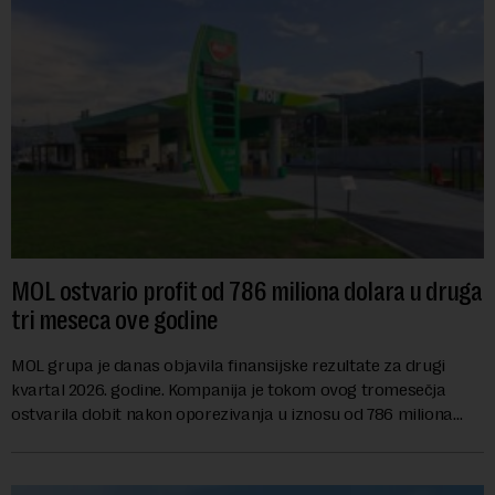
MOL ostvario profit od 786 miliona dolara u druga
tri meseca ove godine
MOL grupa je danas objavila finansijske rezultate za drugi
kvartal 2026. godine. Kompanija je tokom ovog tromesečja
ostvarila dobit nakon oporezivanja u iznosu od 786 miliona
američkih dolara. Rezultatima su...