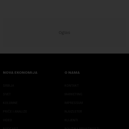
NOVA EKONOMIJA
O NAMA
SRBIJA
KONTAKT
SVET
MARKETING
KOLUMNE
IMPRESSUM
PRIČE I ANALIZE
NJUZLETER
VIDEO
KLIJENTI
PODCAST
POLITIKA PRIVATNOSTI