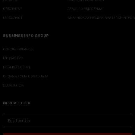
ODRŽIVOST
PRAVILA KORIŠĆENJA
LEPŠI ŽIVOT
SMERNICE ZA PRIMENU VEŠTAČKE INTELI
BUSSINES INFO GROUP
ONLINE EDUKACIJE
IZDAVAŠTVO
MEDIJSKE OBUKE
ORGANIZACIJA DOGADJAJA
EKONOM I JA
NEWSLETTER