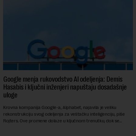
Google menja rukovodstvo AI odeljenja: Demis
Hasabis i ključni inženjeri napuštaju dosadašnje
uloge
Krovna kompanija Google-a, Alphabet, najavila je veliku
rekonstrukciju svog odeljenja za veštačku inteligenciju, piše
Rojters. Ove promene dolaze u ključnom trenutku, dok se
kompanija suočava sa sve većim pr...