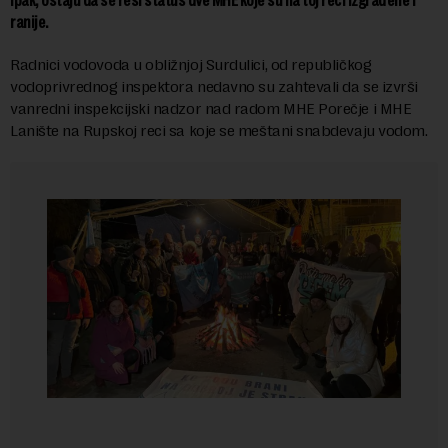
Ipak, ostaju da se reši status dve MHE koje su na toj reci izgrađene i
ranije.
Radnici vodovoda u obližnjoj Surdulici, od republičkog
vodoprivrednog inspektora nedavno su zahtevali da se izvrši
vanredni inspekcijski nadzor nad radom MHE Porečje i MHE
Lanište na Rupskoj reci sa koje se meštani snabdevaju vodom.