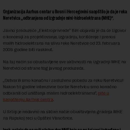
Organizacija Aarhus centar u Bosni i Hercegovini saopštilo je da je reka
Neretvica „odbranjena od izgradnje mini-hidroelektrana (MHE)“.
Javno preduzeće „Elektroprivrede“ BiH objavila je da će Ugovor
o koncesiji za projektovanje, izgradnju, korišćenje i prenos
malih hidroelektrana na slivu reke Neretvice od 23. februara
2009. godine biti raskinut.
Na taj naćin su obustavljene sve aktivnosti na izgradnji MHE na
Neretvici od strane tog javnog preduzeća.
„Ostvarili smo konačnu i zasluženu pobedu za reku Neretvicu!
Nakon tri godine intenzivne borbe Neretvicu smo konačno
odbranili od uništenja malim hidroelektranama“,
piše u
saopštenju Aarhus centra
.
U Srbiji je nedavno na sličan način obustavljena gradnja MHE
na Rupskoj reci u Opštini Vlasotince.