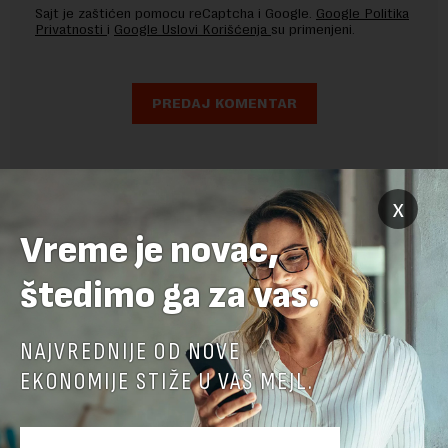
Sajt je zaštićen pomocu reCaptcha i Google.
Google Politika
Privatnosti
i
Google Uslovi Korišćenja
su primenjeni.
x
Vreme je novac,
štedimo ga za vas.
NAJVREDNIJE OD NOVE
EKONOMIJE STIŽE U VAŠ MEJL.
POVEZANI SADRŽAJI