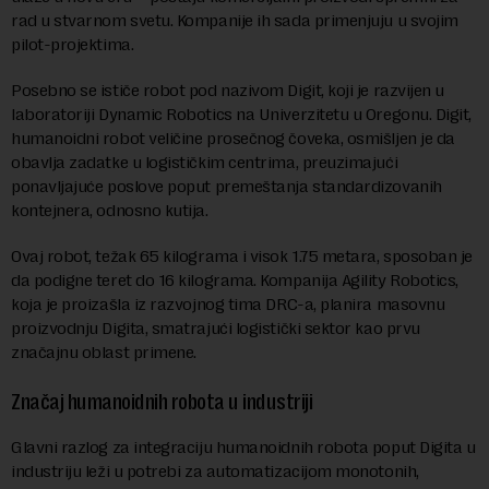
rad u stvarnom svetu. Kompanije ih sada primenjuju u svojim
pilot-projektima.
Posebno se ističe robot pod nazivom Digit, koji je razvijen u
laboratoriji Dynamic Robotics na Univerzitetu u Oregonu. Digit,
humanoidni robot veličine prosečnog čoveka, osmišljen je da
obavlja zadatke u logističkim centrima, preuzimajući
ponavljajuće poslove poput premeštanja standardizovanih
kontejnera, odnosno kutija.
Ovaj robot, težak 65 kilograma i visok 1.75 metara, sposoban je
da podigne teret do 16 kilograma. Kompanija Agility Robotics,
koja je proizašla iz razvojnog tima DRC-a, planira masovnu
proizvodnju Digita, smatrajući logistički sektor kao prvu
značajnu oblast primene.
Značaj humanoidnih robota u industriji
Glavni razlog za integraciju humanoidnih robota poput Digita u
industriju leži u potrebi za automatizacijom monotonih,