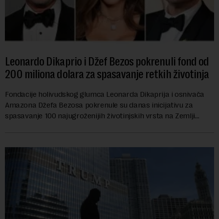
Leonardo Dikaprio i Džef Bezos pokrenuli fond od
200 miliona dolara za spasavanje retkih životinja
Fondacije holivudskog glumca Leonarda Dikaprija i osnivača
Amazona Džefa Bezosa pokrenule su danas inicijativu za
spasavanje 100 najugroženijih životinjskih vrsta na Zemlji
vrednu 200 miliona dolara.Fond...