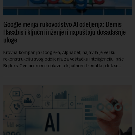
Google menja rukovodstvo AI odeljenja: Demis
Hasabis i ključni inženjeri napuštaju dosadašnje
uloge
Krovna kompanija Google-a, Alphabet, najavila je veliku
rekonstrukciju svog odeljenja za veštačku inteligenciju, piše
Rojters. Ove promene dolaze u ključnom trenutku, dok se
kompanija suočava sa sve većim pr...