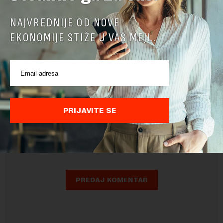
NAJVREDNIJE OD NOVE
EKONOMIJE STIŽE U VAŠ MEJL.
Pre slanja komentara, molimo vas da se upoznate sa
PRIJAVITE SE
pravilima komentarisanja i pravilima korišćenja sajta.
Sajt je zaštićen pomocu reCaptcha i Google.
Google Politika
Privatnosti
i
Google Uslovi Korišćenja
su primenjeni.