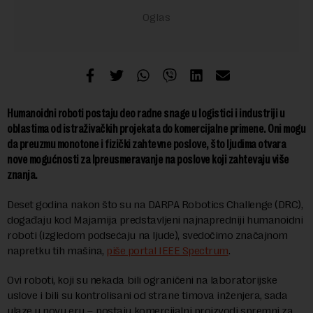
Humanoidni roboti postaju deo radne snage u logistici i industriji u
oblastima od istraživačkih projekata do komercijalne primene. Oni mogu
da preuzmu monotone i fizički zahtevne poslove, što ljudima otvara
nove mogućnosti za lpreusmeravanje na poslove koji zahtevaju više
znanja
.
Deset godina nakon što su na DARPA Robotics Challenge (DRC),
događaju kod Majamija predstavljeni najnapredniji humanoidni
roboti (izgledom podsećaju na ljude), svedočimo značajnom
napretku tih mašina,
piše portal IEEE Spectrum
.
Ovi roboti, koji su nekada bili ograničeni na laboratorijske
uslove i bili su kontrolisani od strane timova inženjera, sada
ulaze u novu eru – postaju komercijalni proizvodi spremni za