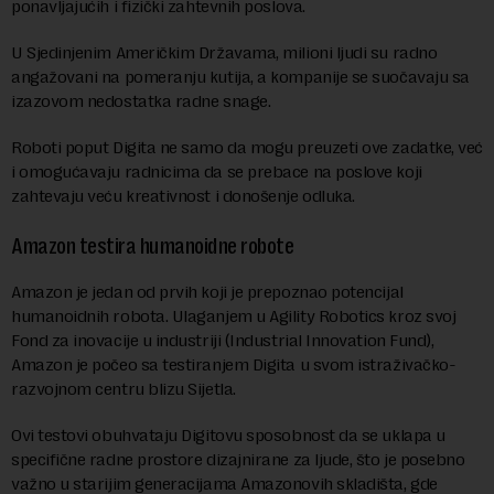
ponavljajućih i fizički zahtevnih poslova.
U Sjedinjenim Američkim Državama, milioni ljudi su radno
angažovani na pomeranju kutija, a kompanije se suočavaju sa
izazovom nedostatka radne snage.
Roboti poput Digita ne samo da mogu preuzeti ove zadatke, već
i omogućavaju radnicima da se prebace na poslove koji
zahtevaju veću kreativnost i donošenje odluka.
Amazon testira humanoidne robote
Amazon je jedan od prvih koji je prepoznao potencijal
humanoidnih robota. Ulaganjem u Agility Robotics kroz svoj
Fond za inovacije u industriji (Industrial Innovation Fund),
Amazon je počeo sa testiranjem Digita u svom istraživačko-
razvojnom centru blizu Sijetla.
Ovi testovi obuhvataju Digitovu sposobnost da se uklapa u
specifične radne prostore dizajnirane za ljude, što je posebno
važno u starijim generacijama Amazonovih skladišta, gde