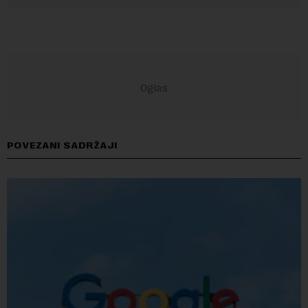
POVEZANI SADRŽAJI