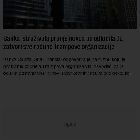
Banka istraživala pranje novca pa odlučila da
zatvori sve račune Trampove organizacije
Banka Capital One Financial odgovorila je na tužbu koju je
protiv nje podnela Trampova organizacija, navodeći da je
odluka o zatvaranju njihovih bankovnih računa pre nekoliko
godina doneta isključivo nakon d...