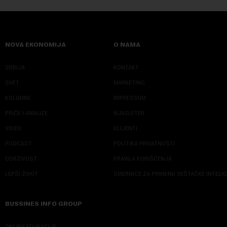
NOVA EKONOMIJA
O NAMA
SRBIJA
KONTAKT
SVET
MARKETING
KOLUMNE
IMPRESSUM
PRIČE I ANALIZE
NJUZLETER
VIDEO
KLIJENTI
PODCAST
POLITIKA PRIVATNOSTI
ODRŽIVOST
PRAVILA KORIŠĆENJA
LEPŠI ŽIVOT
SMERNICE ZA PRIMENU VEŠTAČKE INTELI
BUSSINES INFO GROUP
ONLINE EDUKACIJE