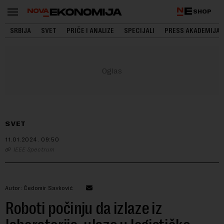
SHOP
SRBIJA
SVET
PRIČE I ANALIZE
SPECIJALI
PRESS AKADEMIJA
SVET
11.01.2024.
09:50
IEEE Spectrum
Autor: Čedomir Savković
Roboti počinju da izlaze iz