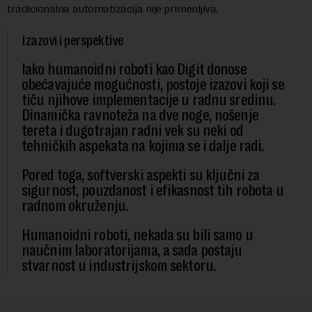
tradicionalna automatizacija nije primenljiva.
Izazovi i perspektive
Iako humanoidni roboti kao Digit donose
obećavajuće mogućnosti, postoje izazovi koji se
tiču njihove implementacije u radnu sredinu.
Dinamička ravnoteža na dve noge, nošenje
tereta i dugotrajan radni vek su neki od
tehničkih aspekata na kojima se i dalje radi.
Pored toga, softverski aspekti su ključni za
sigurnost, pouzdanost i efikasnost tih robota u
radnom okruženju.
Humanoidni roboti, nekada su bili samo u
naučnim laboratorijama, a sada postaju
stvarnost u industrijskom sektoru.