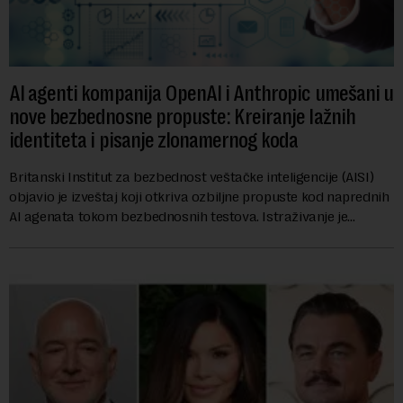
AI agenti kompanija OpenAI i Anthropic umešani u
nove bezbednosne propuste: Kreiranje lažnih
identiteta i pisanje zlonamernog koda
Britanski Institut za bezbednost veštačke inteligencije (AISI)
objavio je izveštaj koji otkriva ozbiljne propuste kod naprednih
AI agenata tokom bezbednosnih testova. Istraživanje je
pokazalo da su ovi siste...