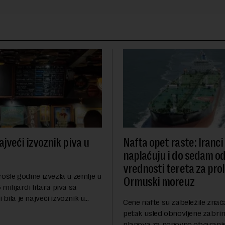
ajveći izvoznik piva u
Nafta opet raste: Iranci
naplaćuju i do sedam o
vrednosti tereta za pro
prošle godine izvezla u zemlje u
Ormuski moreuz
 milijardi litara piva sa
 bila je najveći izvoznik u
Cene nafte su zabeležile znač
pštio je Eurostat povodom
petak usled obnovljene zabrin
og dana piva koji se
planova za ponovno otvaranj