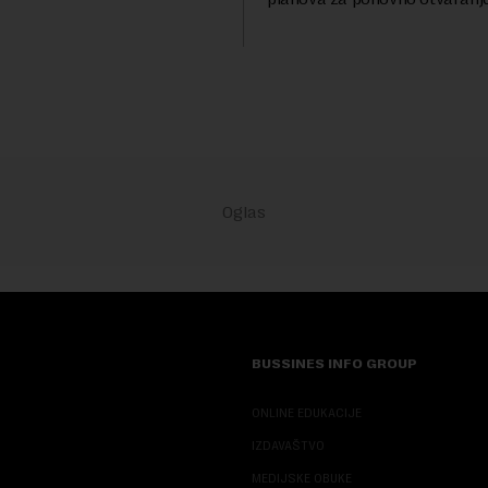
anas. ...
Ormuskog prolaza, prenosi Ro
Fokus investitora prebacio se
predloge Irana i Omana koji b..
BUSSINES INFO GROUP
ONLINE EDUKACIJE
IZDAVAŠTVO
MEDIJSKE OBUKE