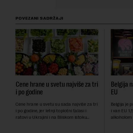
POVEZANI SADRŽAJI
Cene hrane u svetu najviše za tri
Belgija n
i po godine
EU
Cene hrane u svetu su sada najviše za tri
Belgija je 
i po godine, jer letnji toplotni talasi i
i van EU 1,5
ratovi u Ukrajini i na Bliskom istoku
alkoholom i
povećavaju troškove, piše britanski list
bloku, sao
Gardijan.Indeks cena prehrambenih
Međunarodn