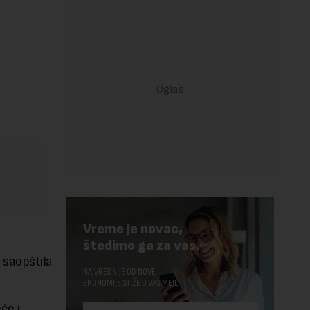
Vreme je novac,
štedimo ga za vas.
 saopštila
NAJVREDNIJE OD NOVE
EKONOMIJE STIŽE U VAŠ MEJL.
će i