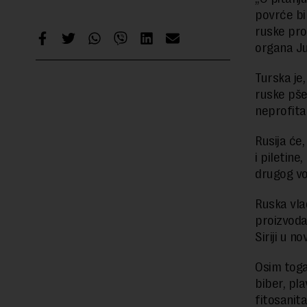
povrće bi
ruske pro
organa Ju
Turska je
ruske pše
neprofita
Rusija će
i piletine
drugog vo
Ruska vla
proizvoda
Siriji u 
Osim toga
biber, pla
fitosanit