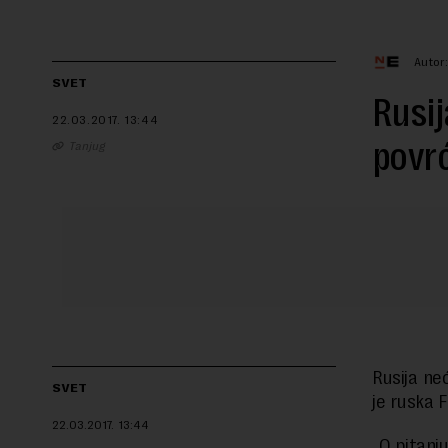
Autor
SVET
Rusij
22.03.2017.
13:44
povrć
Tanjug
Rusija ne
SVET
je ruska F
22.03.2017.
13:44
„O pitanj