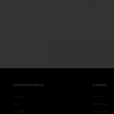
proiz...
obeležava d
NOVA EKONOMIJA
O NAMA
SRBIJA
KONTAKT
SVET
MARKETING
KOLUMNE
IMPRESSUM