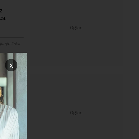
z
ća.
janje linka
x