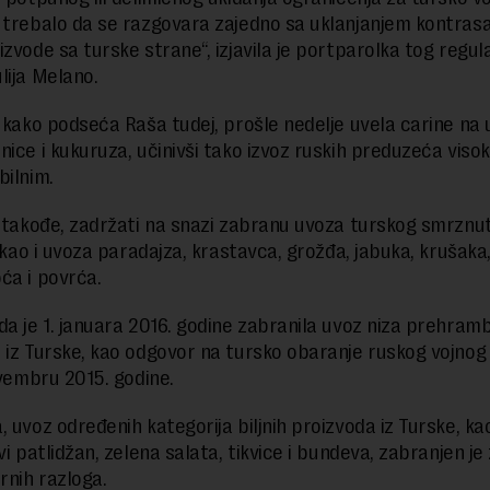
 trebalo da se razgovara zajedno sa uklanjanjem kontrasa
izvode sa turske strane“, izjavila je portparolka tog regu
lija Melano.
, kako podseća Raša tudej, prošle nedelje uvela carine na
nice i kukuruza, učinivši tako izvoz ruskih preduzeća viso
bilnim.
, takođe, zadržati na snazi zabranu uvoza turskog smrzn
, kao i uvoza paradajza, krastavca, grožđa, jabuka, krušaka,
ća i povrća.
da je 1. januara 2016. godine zabranila uvoz niza prehram
 iz Turske, kao odgovor na tursko obaranje ruskog vojnog
novembru 2015. godine.
, uvoz određenih kategorija biljnih proizvoda iz Turske, ka
vi patlidžan, zelena salata, tikvice i bundeva, zabranjen je
arnih razloga.