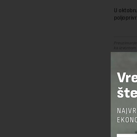
U oktobru
poljopriv
Preuzimanje 
ka izvornom
Vr
OSTAVI
šte
NAJVR
EKONO