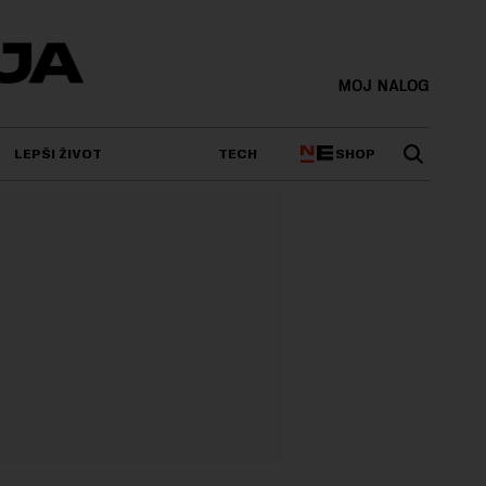
MOJ NALOG
SHOP
LEPŠI ŽIVOT
TECH