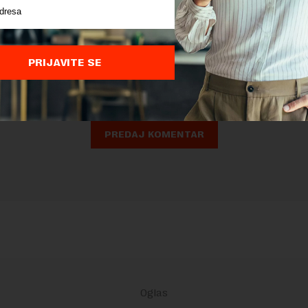
nja komentara, molimo vas da se upoznate sa
pravilima komentarisanja i p
ja sajta.
PRIJAVITE SE
 zaštićen pomocu reCaptcha i Google.
Google Politika Privatnosti
i
Google
nja
su primenjeni.