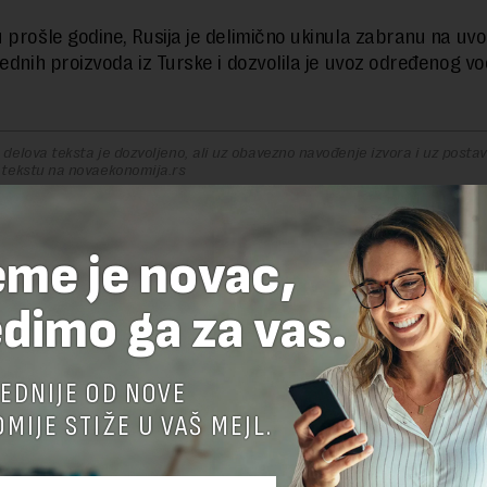
 prošle godine, Rusija je delimično ukinula zabranu na uvo
rednih proizvoda iz Turske i dozvolila je uvoz određenog vo
delova teksta je dozvoljeno, ali uz obavezno navođenje izvora i uz postavl
 tekstu na novaekonomija.rs
eme je novac,
TE ODGOVOR
dimo ga za vas.
EDNIJE OD NOVE
MIJE STIŽE U VAŠ MEJL.