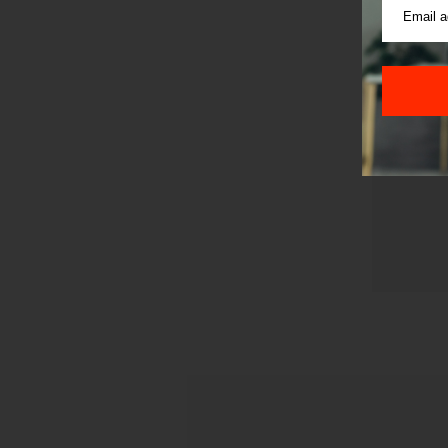
Pre sla
korišćen
Sajt je
Korišće