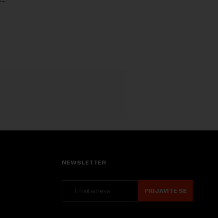
iznosu od 786 miliona američkih dolara.
jters.
Rezultatima su...
 na
.
NEWSLETTER
PRIJAVITE SE