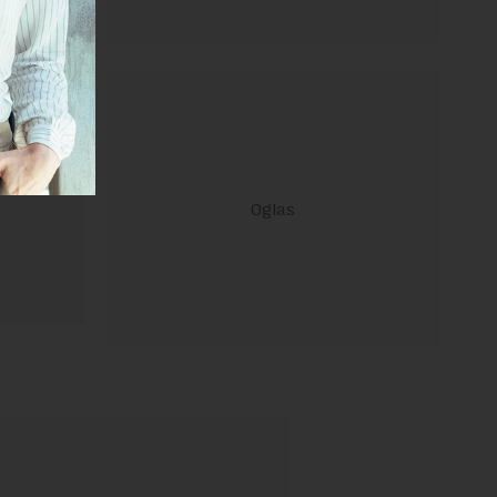
ravilima
 Uslovi