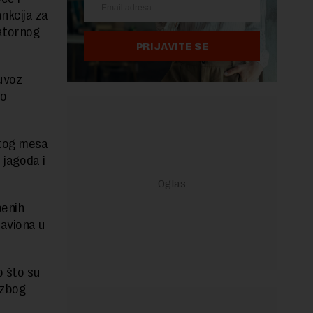
nkcija za
latornog
PRIJAVITE SE
 uvoz
ko
utog mesa
 jagoda i
benih
 aviona u
o što su
 zbog