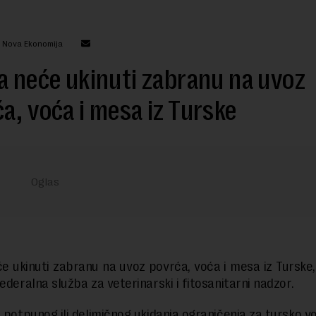
: Nova Ekonomija
a neće ukinuti zabranu na uvoz
a, voća i mesa iz Turske
će ukinuti zabranu na uvoz povrća, voća i mesa iz Turske,
ederalna služba za veterinarski i fitosanitarni nadzor.
u potpunog ili delimičnog ukidanja ograničenja za tursko vo