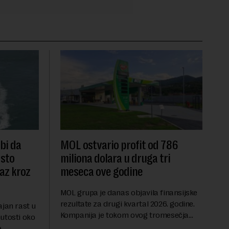
 bi da
MOL ostvario profit od 786
dsto
miliona dolara u druga tri
laz kroz
meseca ove godine
MOL grupa je danas objavila finansijske
rezultate za drugi kvartal 2026. godine.
ajan rast u
Kompanija je tokom ovog tromesečja
utosti oko
ostvarila dobit nakon oporezivanja u
e