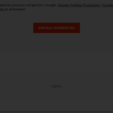
 zaštićen pomocu reCaptcha i Google.
Google Politika Privatnosti
i
Google
nja
su primenjeni.