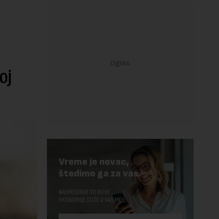
oj
Vreme je novac,
štedimo ga za vas.
NAJVREDNIJE OD NOVE
EKONOMIJE STIŽE U VAŠ MEJL.