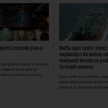
ajveći izvoznik piva u
Nafta opet raste: Iranci
naplaćuju i do sedam o
vrednosti tereta za pro
prošle godine izvezla u zemlje u
Ormuski moreuz
 milijardi litara piva sa
 bila je najveći izvoznik u
Cene nafte su zabeležile znač
pštio je Eurostat povodom
petak usled obnovljene zabrin
og dana piva koji se
planova za ponovno otvaranj
anas. ...
Ormuskog prolaza, prenosi Ro
Fokus investitora prebacio se
predloge Irana i Omana koji b..