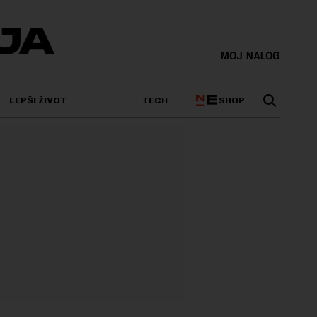
MOJ NALOG
SHOP
LEPŠI ŽIVOT
TECH