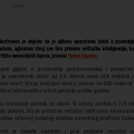
ectronics je objavio da je njihova operativna dobit u poslednj
učena, uglavnom zbog sve šire primene veštačke inteligencije, ko
žišta memorijskih čipova, prenosi
Yahoo Finance.
ejski gigant u proizvodnji poluprovodnika i pametnih
 je operativnu dobit od 6,6 biliona vona (4,8 milijardi 
nuar-mart, što je značajan skok u odnosu na 640 milijardi
olara) ostvarenih u istom periodu prošle godine.
 su drastično porasli, za skoro 13 odsto, dostižući 71,9 bi
rde dolara), što je pretežno rezultat viših cena memorijsk
odaje njihovog vodećeg modela pametnog telefona Galax
rtal je takođe obeležio i prvi pozitivni rezultat 