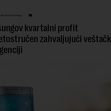
: Nova ekonomija
ngov kvartalni profit
tostručen zahvaljujući veštačk
igenciji