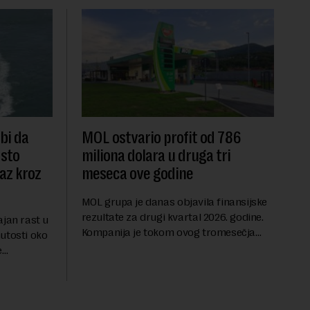
 bi da
MOL ostvario profit od 786
dsto
miliona dolara u druga tri
laz kroz
meseca ove godine
MOL grupa je danas objavila finansijske
rezultate za drugi kvartal 2026. godine.
ajan rast u
Kompanija je tokom ovog tromesečja
utosti oko
ostvarila dobit nakon oporezivanja u
e
iznosu od 786 miliona američkih dolara.
jters.
Rezultatima su...
 na
.