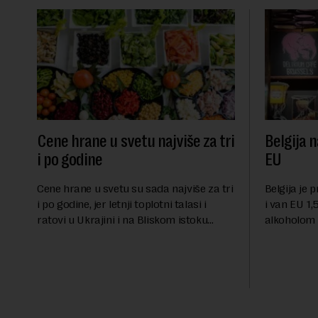
Cene hrane u svetu najviše za tri
Belgija n
i po godine
EU
Cene hrane u svetu su sada najviše za tri
Belgija je 
i po godine, jer letnji toplotni talasi i
i van EU 1,5
ratovi u Ukrajini i na Bliskom istoku
alkoholom i
povećavaju troškove, piše britanski list
bloku, sao
Gardijan.Indeks cena prehrambenih
Međunarodn
proiz...
obeležava d