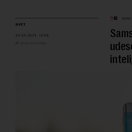
Autor
SVET
Samsu
30.04.2024.
14:58
udese
Nova ekonomija
intel