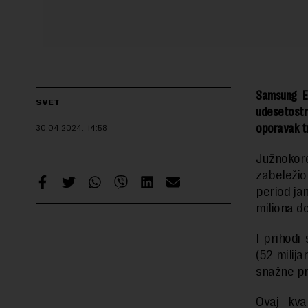
Samsung El
SVET
udesetostr
oporavak tr
30.04.2024.
14:58
Južnokor
zabeležio
period ja
miliona d
I prihodi
(52 milija
snažne pr
Ovaj kva