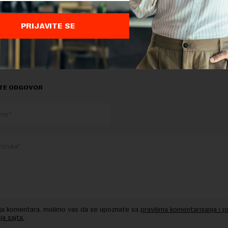
PRIJAVITE SE
A
TEHNOLOŠKE KOMPANIJE
TE ODGOVOR
nja komentara, molimo vas da se upoznate sa
pravilima komentarisanja i p
ja sajta.