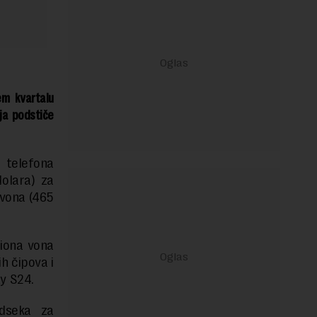
em kvartalu
ja podstiče
 telefona
dolara) za
 vona (465
liona vona
ih čipova i
y S24.
odseka za