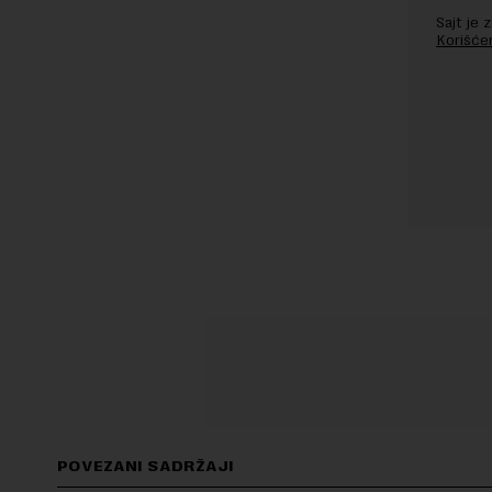
Sajt je
Korišće
POVEZANI SADRŽAJI