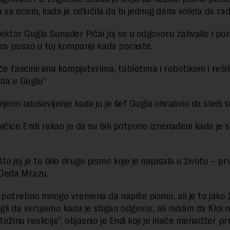
 sa ocem, kada je odlučila da bi jednog dana volela da rad
irektor Gugla Sunader Pičai joj se u odgovoru zahvalio i po
i za posao u toj kompaniji kada poraste.
ače fascinirana kompjuterima, tabletima i robotikom i rešil
oba u Guglu“
 njeno oduševljenje kada ju je šef Gugla ohrabrio da sledi 
jčice Endi rekao je da su bili potpuno iznenađeni kada je s
o joj je to bilo drugo pismo koje je napisala u životu – prv
Deda Mrazu.
je potrebno mnogo vremena da napiše pismo, ali je to jako ž
li da verujemo kada je stigao odgovor, ali mislim da Kloi n
težinu reakcije“, objasnio je Endi koji je inače menadžer pr