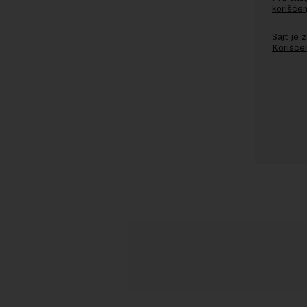
korišćen
Sajt je
Korišće