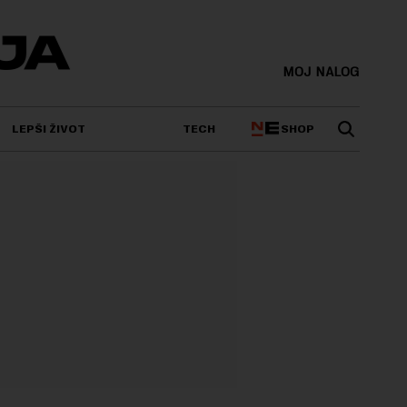
MOJ NALOG
SHOP
LEPŠI ŽIVOT
TECH