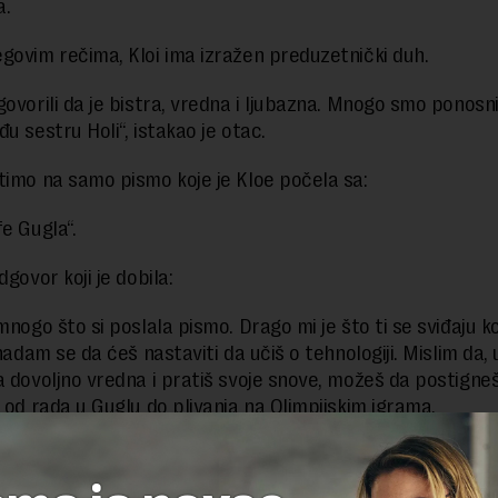
a.
govim rečima, Kloi ima izražen preduzetnički duh.
ovorili da je bistra, vredna i ljubazna. Mnogo smo ponosni 
đu sestru Holi“, istakao je otac.
timo na samo pismo koje je Kloe počela sa:
fe Gugla“.
dgovor koji je dobila:
 mnogo što si poslala pismo. Drago mi je što ti se sviđaju 
 nadam se da ćeš nastaviti da učiš o tehnologiji. Mislim da, 
a dovoljno vredna i pratiš svoje snove, možeš da postigne
– od rada u Guglu do plivanja na Olimpijskim igrama.
čekujem tvoju prijavu za posao kada završiš školu.