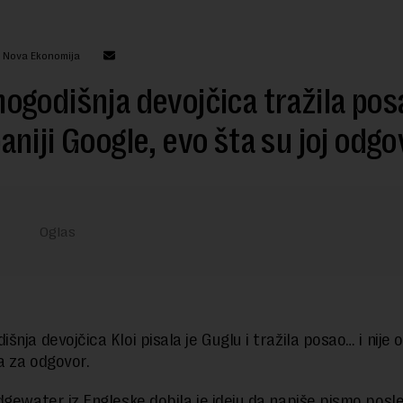
: Nova Ekonomija
godišnja devojčica tražila pos
niji Google, evo šta su joj odgov
nja devojčica Kloi pisala je Guglu i tražila posao… i nije 
 za odgovor.
dgewater iz Engleske dobila je ideju da napiše pismo posl