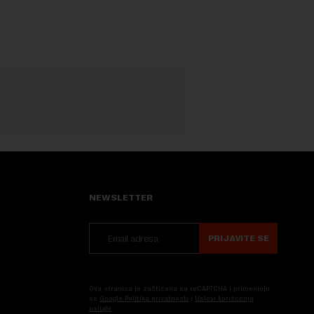
.
NEWSLETTER
PRIJAVITE SE
Ova stranica je zaštićena sa reCAPTCHA i primenjuju
se
Google Politika privatnosti
i
Uslovi korišćenja
usluge