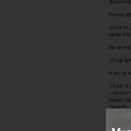
Hereford
Prema nje
„Uvek su g
njenu mla
Da se vra
„Dragi še
A ovo je o
„Hvala ti
i roboti i
budeš bil
zamisliš 
Željno iš