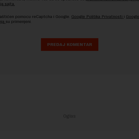
ja sajta.
 zaštićen pomocu reCaptcha i Google.
Google Politika Privatnosti
i
Google
nja
su primenjeni.