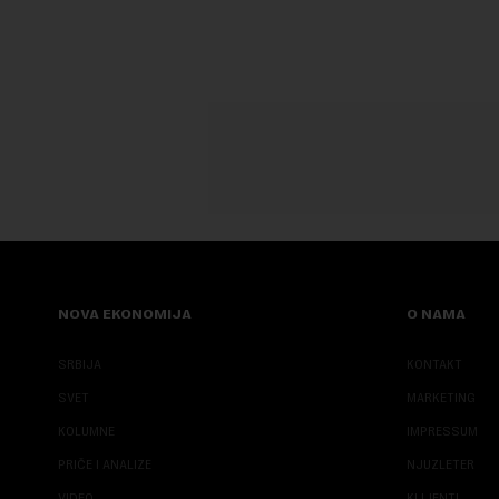
NOVA EKONOMIJA
O NAMA
SRBIJA
KONTAKT
SVET
MARKETING
KOLUMNE
IMPRESSUM
PRIČE I ANALIZE
NJUZLETER
VIDEO
KLIJENTI