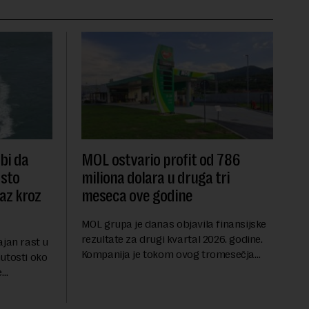
 bi da
MOL ostvario profit od 786
dsto
miliona dolara u druga tri
laz kroz
meseca ove godine
MOL grupa je danas objavila finansijske
rezultate za drugi kvartal 2026. godine.
ajan rast u
Kompanija je tokom ovog tromesečja
utosti oko
ostvarila dobit nakon oporezivanja u
e
iznosu od 786 miliona američkih dolara.
jters.
Rezultatima su...
 na