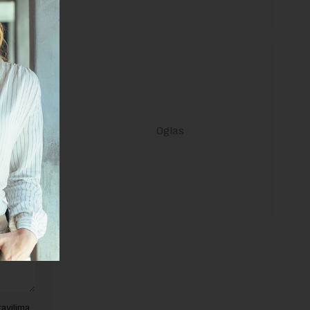
janje linka
ravilima