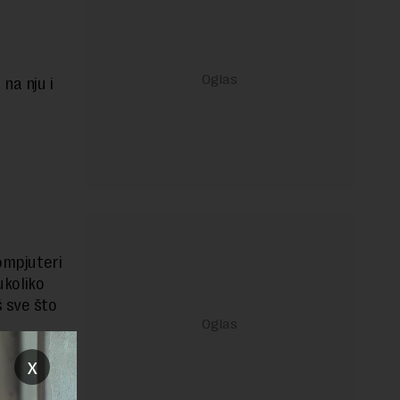
na nju i
kompjuteri
ukoliko
š sve što
x