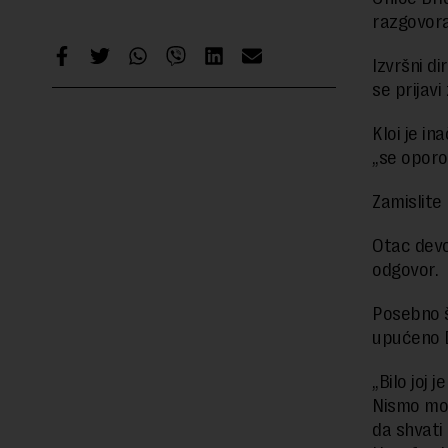
razgovora
Izvršni d
se prijav
Kloi je in
„se opor
Zamislite
Otac devo
odgovor.
Posebno št
upućeno 
„Bilo joj 
Nismo mog
da shvati 