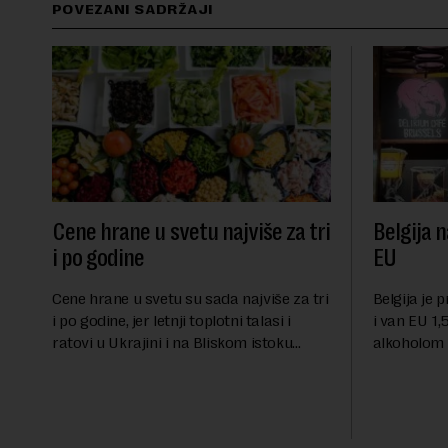
POVEZANI SADRŽAJI
Cene hrane u svetu najviše za tri
Belgija n
i po godine
EU
Cene hrane u svetu su sada najviše za tri
Belgija je 
i po godine, jer letnji toplotni talasi i
i van EU 1,5
ratovi u Ukrajini i na Bliskom istoku
alkoholom i
povećavaju troškove, piše britanski list
bloku, sao
Gardijan.Indeks cena prehrambenih
Međunarodn
proiz...
obeležava d