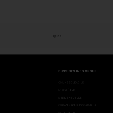
predloge Irana i Omana koji b..
BUSSINES INFO GROUP
ONLINE EDUKACIJE
IZDAVAŠTVO
MEDIJSKE OBUKE
ORGANIZACIJA DOGADJAJA
EKONOM I JA