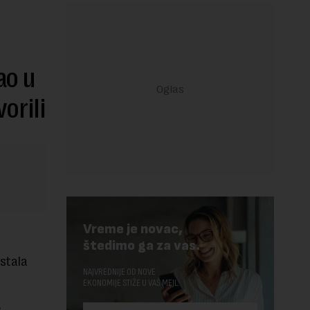
ao u
orili
Vreme je novac,
štedimo ga za vas.
ostala
NAJVREDNIJE OD NOVE
EKONOMIJE STIŽE U VAŠ MEJL.
e