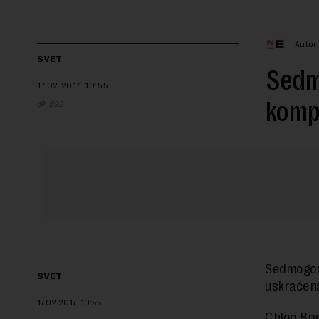
Autor
SVET
Sedmo
17.02.2017.
10:55
kompa
B92
Sedmogodiš
SVET
uskraćena
17.02.2017.
10:55
Chloe Bri