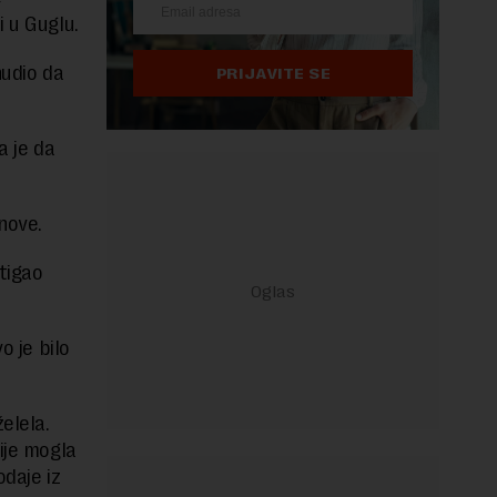
i u Guglu.
nudio da
PRIJAVITE SE
a je da
snove.
tigao
o je bilo
elela.
ije mogla
odaje iz