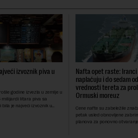
ajveći izvoznik piva u
Nafta opet raste: Iranci
naplaćuju i do sedam o
vrednosti tereta za pro
prošle godine izvezla u zemlje u
Ormuski moreuz
 milijardi litara piva sa
 bila je najveći izvoznik u
Cene nafte su zabeležile znač
pštio je Eurostat povodom
petak usled obnovljene zabrin
og dana piva koji se
planova za ponovno otvaranj
anas. ...
Ormuskog prolaza, prenosi Ro
Fokus investitora prebacio se