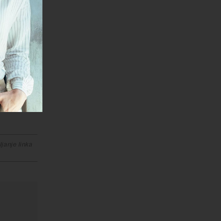
mogla da
la još
a dolara.
snika
janje linka