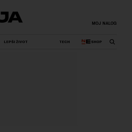
MOJ NALOG
SHOP
LEPŠI ŽIVOT
TECH