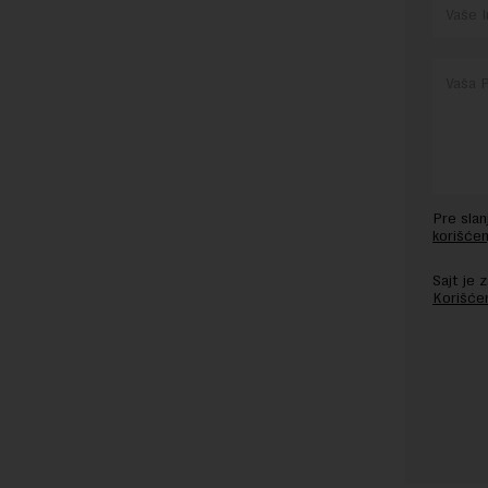
Pre sla
korišćen
Sajt je
Korišće