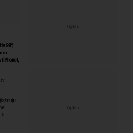
iv 99“,
nim
 (iPhone),
iv
istruju
ne
 u