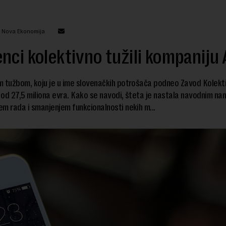
: Nova Ekonomija
nci kolektivno tužili kompaniju
 tužbom, koju je u ime slovenačkih potrošača podneo Zavod Kolekti
od 27,5 miliona evra. Kako se navodi, šteta je nastala navodnim na
m rada i smanjenjem funkcionalnosti nekih m...