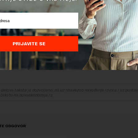
 kojoj bi odšteta, zavisno od broja oštećenih potrošača 
 310 do 500 miliona američkih dolara. U novembru je postig
sku nagodbu u vezi sa tim radnjama, u iznosu od 113 milion
i se procjenjuje da je oštećeno između 1.500 i 187.500 kori
 Sloveniji potencijalno oštećeno, napisao je Kolektiv 99.
PRIJAVITE SE
NIRA DA DO 2024. GODINE POČNE DA PROIZVODI I AUTOMOBILE
delova teksta je dozvoljeno, ali uz obavezno navođenje izvora i uz postavl
 tekstu na novaekonomija.rs
TE ODGOVOR