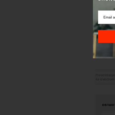
nagodbu u
iznosi od
jednu sud
U Slovenij
iPhonea u
APPLE PLA
Preuzimanje 
ka izvornom
OSTAVI