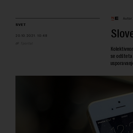
Autor
SVET
Slove
20.10.2021.
10:48
Tportal
Kolektivnom
se odšteta 
usporavanje