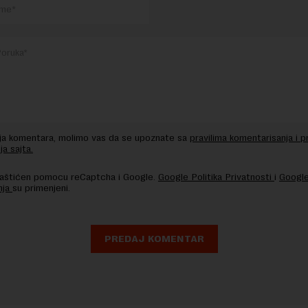
nja komentara, molimo vas da se upoznate sa
pravilima komentarisanja i p
ja sajta.
 zaštićen pomocu reCaptcha i Google.
Google Politika Privatnosti
i
Google
nja
su primenjeni.