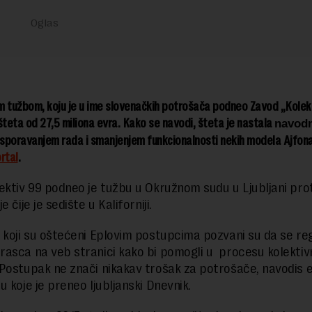
 tužbom, koju je u ime slovenačkih potrošača podneo Zavod „Kolekt
šteta od 27,5 miliona evra. Kako se navodi, šteta je nastala
navod
sporavanjem rada i smanjenjem funkcionalnosti nekih modela Ajfona
rtal
.
ektiv 99 podneo je tužbu u Okružnom sudu u Ljubljani prot
e čije je sedište u Kaliforniji.
 koji su oštećeni Eplovim postupcima pozvani su da se reg
asca na veb stranici kako bi pomogli u procesu kolektiv
Postupak ne znači nikakav trošak za potrošače, navodis e
u koje je preneo ljubljanski Dnevnik.