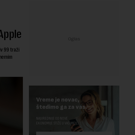
 Apple
v 99 traži
mernim
Vreme je novac,
štedimo ga za vas.
NAJVREDNIJE OD NOVE
EKONOMIJE STIŽE U VAŠ MEJL.