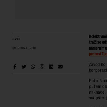
Kolektivnom
SVET
traži se od
namernim u
20.10.2021.
10:48
prenosi Tpo
Zavod Kol
korporacij
Potrošači
putem obr
naknade. 
saopštenj