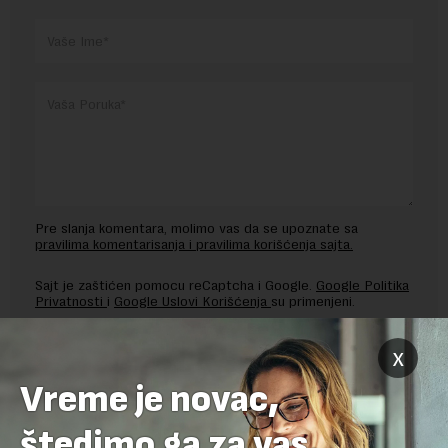
Pre slanja komentara, molimo vas da se upoznate sa
pravilima komentarisanja i pravilima korišćenja sajta.
Sajt je zaštićen pomocu reCaptcha i Google.
Google Politika
Privatnosti
i
Google Uslovi Korišćenja
su primenjeni.
x
Vreme je novac,
štedimo ga za vas.