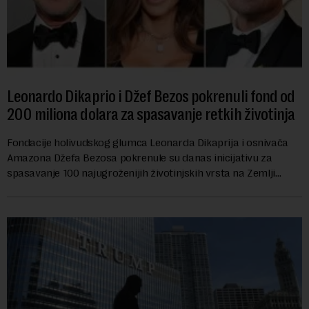
Leonardo Dikaprio i Džef Bezos pokrenuli fond od
200 miliona dolara za spasavanje retkih životinja
Fondacije holivudskog glumca Leonarda Dikaprija i osnivača
Amazona Džefa Bezosa pokrenule su danas inicijativu za
spasavanje 100 najugroženijih životinjskih vrsta na Zemlji
vrednu 200 miliona dolara.Fond...