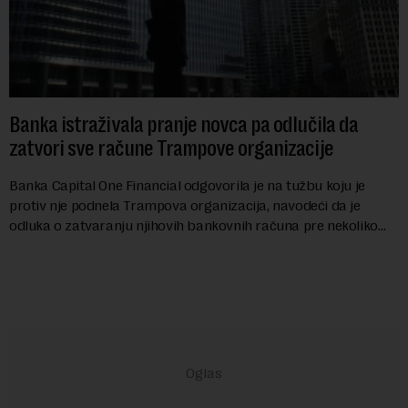
Banka istraživala pranje novca pa odlučila da
zatvori sve račune Trampove organizacije
Banka Capital One Financial odgovorila je na tužbu koju je
protiv nje podnela Trampova organizacija, navodeći da je
odluka o zatvaranju njihovih bankovnih računa pre nekoliko
godina doneta isključivo nakon d...