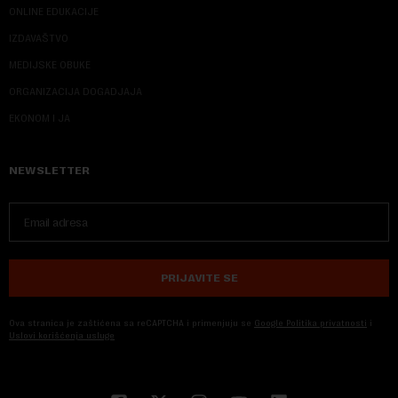
ONLINE EDUKACIJE
IZDAVAŠTVO
MEDIJSKE OBUKE
ORGANIZACIJA DOGADJAJA
EKONOM I JA
NEWSLETTER
PRIJAVITE SE
Ova stranica je zaštićena sa reCAPTCHA i primenjuju se
Google Politika privatnosti
i
Uslovi korišćenja usluge