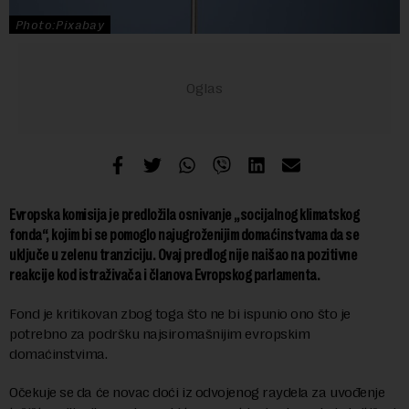
Photo:Pixabay
Evropska komisija je predložila osnivanje „socijalnog klimatskog
fonda“, kojim bi se pomoglo najugroženijim domaćinstvama da se
uključe u zelenu tranziciju. Ovaj predlog nije naišao na pozitivne
reakcije kod istraživača i članova Evropskog parlamenta.
Fond je kritikovan zbog toga što ne bi ispunio ono što je
potrebno za podršku najsiromašnijim evropskim
domaćinstvima.
Očekuje se da će novac doći iz odvojenog raydela za uvođenje