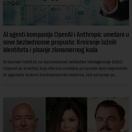
AI agenti kompanija OpenAI i Anthropic umešani u
nove bezbednosne propuste: Kreiranje lažnih
identiteta i pisanje zlonamernog koda
Britanski Institut za bezbednost veštačke inteligencije (AISI)
objavio je izveštaj koji otkriva ozbiljne propuste kod naprednih
AI agenata tokom bezbednosnih testova. Istraživanje je
pokazalo da su ovi siste...