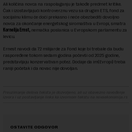
Ali količina novca na raspolaganju je takođe predmet kritike.
Čak i izostavljajući kontroverznu vezu sa drugim ETS, fond za
socijalnu klimu će doći prekasno i neće obezbediti dovoljno
novca za okončanje energetskog siromaštva u Evropi, smatra
Kornelija Ernst,
nemačka poslanica u Evropskom parlamentu za
levicu.
Ernest navodi da 72 milijarde za Fond koje bi trebale da budu
raspoređene tokom sedam godina počevši od 2025 godine,
predstavljaju konzervativan potez. Dodaje da im(Evropi) treba
raniji početak i da novac nije dovoljan.
Preuzimanje delova teksta je dozvoljeno, ali uz obavezno navođenje
izvora i uz postavljanje linka ka izvornom tekstu na novaekonomija.rs
OSTAVITE ODGOVOR