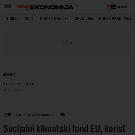
SHOP
SRBIJA
SVET
PRIČE I ANALIZE
SPECIJALI
PRESS AKADEMIJA
SVET
24.11.2021.
16:46
Euractiv
Autor: Nova Ekonomija
Socijalni klimatski fond EU, korist