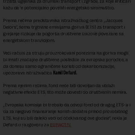
tržišta ugljenika za drumski transport i zgrade, za koje kritičari
kažu da ‘e potencijalno pove’ati energetsko siromaštvo.
Prema rečima predstavnika istraživačkog centra „Jacques
Delors“, šema trgovine emisijama goriva (ETS) za transport i
grejanje rizikuje da pogorša društvene izazove povezane sa
energetskom tranzicijom.
Veći računi za struju prouzrokovani porezima na goriva mogli
bi imati značajne društvene posledice za evropske porodice, a
da donesu samo ograničene koristi od dekarbonizacije,
upozorava istraživačica
Kamil Defard.
Prema njenim rečima, fond neće biti dovoljan da ublaži
negativne efekte ETS, što može dovesti do društvenih nemira.
„Evropska komisija bi trebalo da odvoji fond od drugog ETS-a i
da za njegovo finansiranje koristi dodatni prihod provobitnog
ETS, koji su bili daleko veći od očekivanog ove godine“, rekla je
Defard u razgovoru za
EURACTIV.