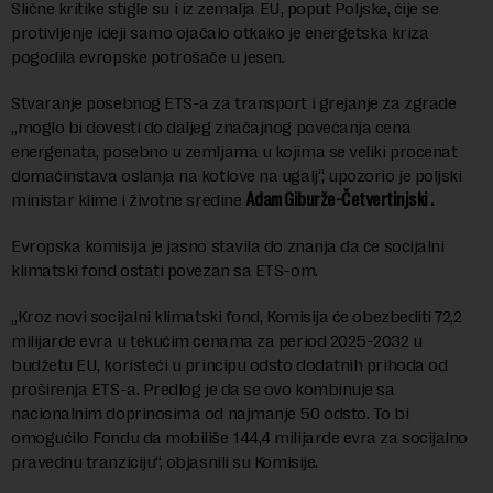
Slične kritike stigle su i iz zemalja EU, poput Poljske, čije se
protivljenje ideji samo ojačalo otkako je energetska kriza
pogodila evropske potrošače u jesen.
Stvaranje posebnog ETS-a za transport i grejanje za zgrade
„moglo bi dovesti do daljeg značajnog povećanja cena
energenata, posebno u zemljama u kojima se veliki procenat
domaćinstava oslanja na kotlove na ugalj“, upozorio je poljski
ministar klime i životne sredine
Adam Giburže-Četvertinjski .
Evropska komisija je jasno stavila do znanja da će socijalni
klimatski fond ostati povezan sa ETS-om.
„Kroz novi socijalni klimatski fond, Komisija će obezbediti 72,2
milijarde evra u tekućim cenama za period 2025-2032 u
budžetu EU, koristeći u principu odsto dodatnih prihoda od
proširenja ETS-a. Predlog je da se ovo kombinuje sa
nacionalnim doprinosima od najmanje 50 odsto. To bi
omogućilo Fondu da mobiliše 144,4 milijarde evra za socijalno
pravednu tranziciju“, objasnili su Komisije.