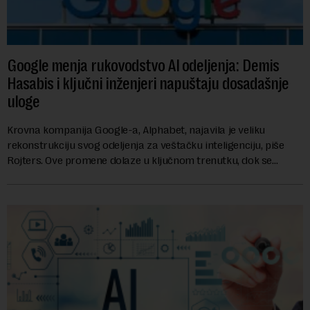
Google menja rukovodstvo AI odeljenja: Demis
Hasabis i ključni inženjeri napuštaju dosadašnje
uloge
Krovna kompanija Google-a, Alphabet, najavila je veliku
rekonstrukciju svog odeljenja za veštačku inteligenciju, piše
Rojters. Ove promene dolaze u ključnom trenutku, dok se
kompanija suočava sa sve većim pr...