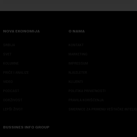
NOVA EKONOMIJA
O NAMA
SRBIJA
KONTAKT
SVET
MARKETING
KOLUMNE
IMPRESSUM
PRIČE I ANALIZE
NJUZLETER
VIDEO
KLIJENTI
PODCAST
POLITIKA PRIVATNOSTI
ODRŽIVOST
PRAVILA KORIŠĆENJA
LEPŠI ŽIVOT
SMERNICE ZA PRIMENU VEŠTAČKE INTELI
BUSSINES INFO GROUP