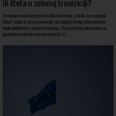
ili šteta u zelenoj traniziciji?
Evropska komisija je predložila osnivanje „fonda za socijalnu
klimu“ kojim bi se potpomoglo da najugroženija domaćinstva
budu uključena u zelenu tranziciju. Ovaj predlog nije naišao na
pozitivne reakcije kod istraživača i č...