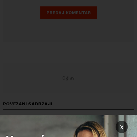
POVEZANI SADRŽAJI
x