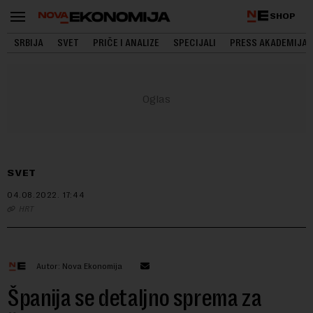
SHOP
SRBIJA
SVET
PRIČE I ANALIZE
SPECIJALI
PRESS AKADEMIJA
SVET
04.08.2022.
17:44
HRT
Autor: Nova Ekonomija
Španija se detaljno sprema za