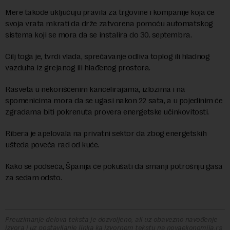
Mere takođe uključuju pravila za trgovine i kompanije koja će
svoja vrata mkrati da drže zatvorena pomoću automatskog
sistema koji se mora da se instalira do 30. septembra.
Cilj toga je, tvrdi vlada, sprečavanje odliva toplog ili hladnog
vazduha iz grejanog ili hlađenog prostora.
Rasveta u nekorišćenim kancelirajama, izlozima i na
spomenicima mora da se ugasi nakon 22 sata, a u pojedinim će
zgradama biti pokrenuta provera energetske učinkovitosti.
Ribera je apelovala na privatni sektor da zbog energetskih
ušteda poveća rad od kuće.
Kako se podseća, Španija će pokušati da smanji potrošnju gasa
za sedam odsto.
Preuzimanje delova teksta je dozvoljeno, ali uz obavezno navođenje
izvora i uz postavljanje linka ka izvornom tekstu na novaekonomija.rs