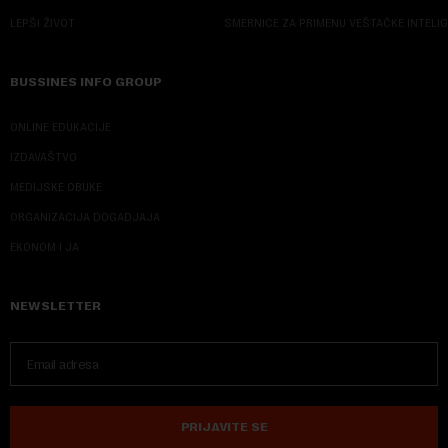
LEPŠI ŽIVOT
SMERNICE ZA PRIMENU VEŠTAČKE INTELI
BUSSINES INFO GROUP
ONLINE EDUKACIJE
IZDAVAŠTVO
MEDIJSKE OBUKE
ORGANIZACIJA DOGADJAJA
EKONOM I JA
NEWSLETTER
PRIJAVITE SE