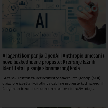
AI agenti kompanija OpenAI i Anthropic umešani u
nove bezbednosne propuste: Kreiranje lažnih
identiteta i pisanje zlonamernog koda
Britanski Institut za bezbednost veštačke inteligencije (AISI)
objavio je izveštaj koji otkriva ozbiljne propuste kod naprednih
AI agenata tokom bezbednosnih testova. Istraživanje je
pokazalo da su ovi siste...