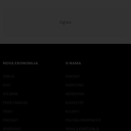
NOVA EKONOMIJA
O NAMA
SRBIJA
KONTAKT
SVET
MARKETING
KOLUMNE
IMPRESSUM
PRIČE I ANALIZE
NJUZLETER
VIDEO
KLIJENTI
PODCAST
POLITIKA PRIVATNOSTI
ODRŽIVOST
PRAVILA KORIŠĆENJA