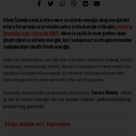
Vlada Španije uvela je hitne mere za uštedu energije zbog energetske
krize u Evropi koja se produbila nakon ruske invazije u Ukrajini,
prnela je
Hrvatska radio-televizija (HRT)
. Mera će važiti do nove godine i njeni
glavni ciljevi su ušteda energije, kao i solidarnost sa drugim evropskim
zemljama koje takođe štede energiju.
Kako se objašnjava, sve zgrade u javnom sektoru, šoping centri,
bioskopa, kancelarije, hoteli, stanice i aerodromi neće smeti da
spuštaju temperaturu ispod 27 stepeni Celzijusa tokom leta,
dok temperatura zimi neće biti viša od 19 stepeni.
Tereza Ribera
Španska ministarka za ekološku tranziciju,
, rekla
je da te mere moraju da se uvedu nakon
jednonedeljnog
.
prelaznog perioda
Struja skuplja od 1. septembra