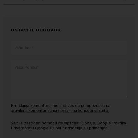
OSTAVITE ODGOVOR
Pre slanja komentara, molimo vas da se upoznate sa
pravilima komentarisanja i pravilima korišćenja sajta.
Sajt je zaštićen pomocu reCaptcha i Google.
Google Politika
Privatnosti
i
Google Uslovi Korišćenja
su primenjeni.