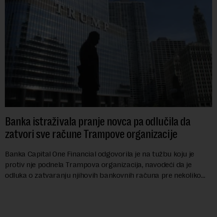
Banka istraživala pranje novca pa odlučila da
zatvori sve račune Trampove organizacije
Banka Capital One Financial odgovorila je na tužbu koju je
protiv nje podnela Trampova organizacija, navodeći da je
odluka o zatvaranju njihovih bankovnih računa pre nekoliko
godina doneta isključivo nakon d...