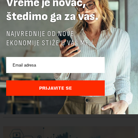
Vreme je novac,
štedimo ga za vas.
NAJVREDNIJE OD NOVE
EKONOMIJE STIŽE U VAŠ MEJL.
Google menja rukovodstvo AI odeljenja: Demis
Hasabis i ključni inženjeri napuštaju dosadašnje
uloge
PRIJAVITE SE
Krovna kompanija Google-a, Alphabet, najavila je veliku
rekonstrukciju svog odeljenja za veštačku inteligenciju, piše
Rojters. Ove promene dolaze u ključnom trenutku, dok se
kompanija suočava sa sve većim pr...