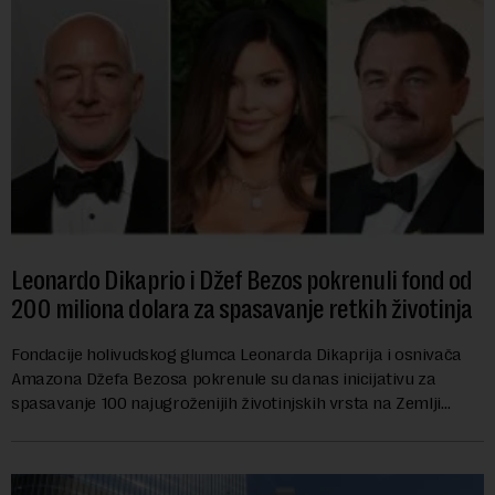
Leonardo Dikaprio i Džef Bezos pokrenuli fond od
200 miliona dolara za spasavanje retkih životinja
Fondacije holivudskog glumca Leonarda Dikaprija i osnivača
Amazona Džefa Bezosa pokrenule su danas inicijativu za
spasavanje 100 najugroženijih životinjskih vrsta na Zemlji
vrednu 200 miliona dolara.Fond...