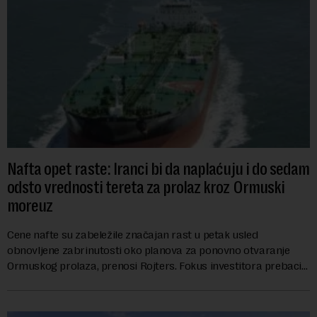
Nafta opet raste: Iranci bi da naplaćuju i do sedam
odsto vrednosti tereta za prolaz kroz Ormuski
moreuz
Cene nafte su zabeležile značajan rast u petak usled
obnovljene zabrinutosti oko planova za ponovno otvaranje
Ormuskog prolaza, prenosi Rojters. Fokus investitora prebacio
se na predloge Irana i Omana koji b...