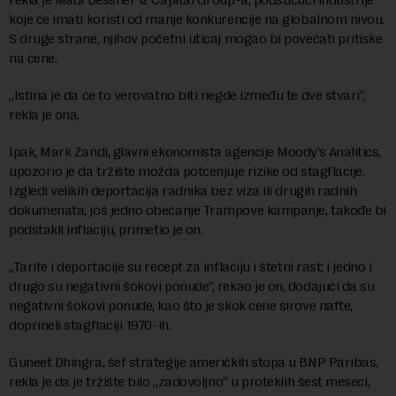
koje će imati koristi od manje konkurencije na globalnom nivou.
S druge strane, njihov početni uticaj mogao bi povećati pritiske
na cene.
„Istina je da će to verovatno biti negde između te dve stvari“,
rekla je ona,
Ipak, Mark Zandi, glavni ekonomista agencije Moody’s Analitics,
upozorio je da tržište možda potcenjuje rizike od stagflacije.
Izgledi velikih deportacija radnika bez viza ili drugih radnih
dokumenata, još jedno obećanje Trampove kampanje, takođe bi
podstakli inflaciju, primetio je on.
„Tarife i deportacije su recept za inflaciju i štetni rast; i jedno i
drugo su negativni šokovi ponude“, rekao je on, dodajući da su
negativni šokovi ponude, kao što je skok cene sirove nafte,
doprineli stagflaciji 1970-ih.
Guneet Dhingra, šef strategije američkih stopa u BNP Paribas,
rekla je da je tržište bilo „zadovoljno“ u proteklih šest meseci,