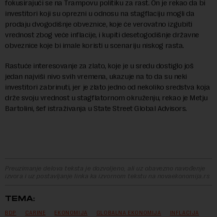
fokusirajući se na Trampovu politiku za rast. On je rekao da bi
investitori koji su oprezni u odnosu na stagflaciju mogli da
prodaju dvogodišnje obveznice, koje će verovatno izgubiti
vrednost zbog veće inflacije, i kupiti desetogodišnje državne
obveznice koje bi imale koristi u scenariju niskog rasta.
Rastuće interesovanje za zlato, koje je u sredu dostiglo još
jedan najviši nivo svih vremena, ukazuje na to da su neki
investitori zabrinuti, jer je zlato jedno od nekoliko sredstva koja
drže svoju vrednost u stagflatornom okruženju, rekao je Metju
Bartolini, šef istraživanja u State Street Global Advisors.
Preuzimanje delova teksta je dozvoljeno, ali uz obavezno navođenje
izvora i uz postavljanje linka ka izvornom tekstu na novaekonomija.rs
TEMA:
BDP
CARINE
EKONOMIJA
GLOBALNA EKONOMIJA
INFLACIJA