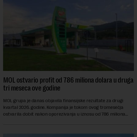
MOL ostvario profit od 786 miliona dolara u druga
tri meseca ove godine
MOL grupa je danas objavila finansijske rezultate za drugi
kvartal 2026. godine. Kompanija je tokom ovog tromesečja
ostvarila dobit nakon oporezivanja u iznosu od 786 miliona
američkih dolara. Rezultatima su...