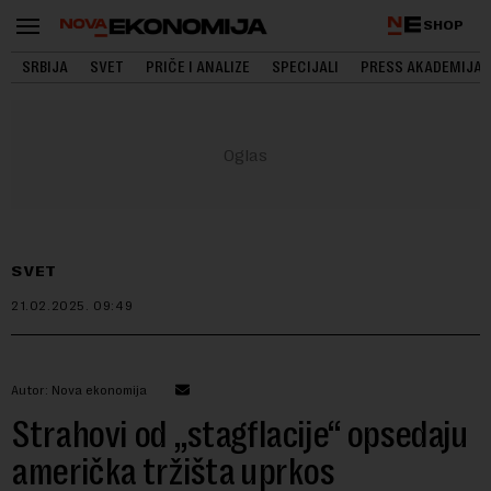
SHOP
SRBIJA
SVET
PRIČE I ANALIZE
SPECIJALI
PRESS AKADEMIJA
SVET
21.02.2025.
09:49
Autor: Nova ekonomija
Strahovi od „stagflacije“ opsedaju
američka tržišta uprkos