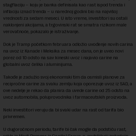
stagflaciju – koju je banka definisala kao rast ispod trenda i
inflaciju iznad trenda – u narednoj godini bio na najvišoj
vrednosti za sedam meseci. U isto vreme, investitori su ostali
naklonjeni akcijama, a trgovinski rat se smatra rizikom male
verovatnoće, pokazalo je istraživanje.
Dok je Tramp početkom februara odložio uvođenje novih carina
na uvoz iz Kanade i Meksika za mesec dana, on je uveo novi
porez od 10 odsto na sav kineski uvoz i najavio carine na
globalni uvoz čelika i aluminijuma.
Takođe je zadužio svoj ekonomski tim da osmisli planove za
recipročne carine za svaku zemlju koja oporezuje uvoz iz SAD, a
ove nedelje je rekao da planira da uvede carine od 25 odsto na
uvoz automobila, poluprovodnika i farmaceutskih proizvoda.
Neki investitori veruju da bi svaki udar na rast od tarifa bio
privremen.
U dugoročnom periodu, tarife bi čak mogle da podstiču rast,
rekla je Madi Dessner iz Capital Group-a, podstičući industrije