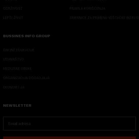
ODRŽIVOST
PRAVILA KORIŠĆENJA
LEPŠI ŽIVOT
SMERNICE ZA PRIMENU VEŠTAČKE INTELI
BUSSINES INFO GROUP
ONLINE EDUKACIJE
IZDAVAŠTVO
MEDIJSKE OBUKE
ORGANIZACIJA DOGADJAJA
EKONOM I JA
NEWSLETTER