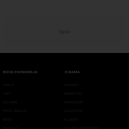
NOVA EKONOMIJA
O NAMA
SRBIJA
KONTAKT
SVET
MARKETING
KOLUMNE
IMPRESSUM
PRIČE I ANALIZE
NJUZLETER
VIDEO
KLIJENTI
PODCAST
POLITIKA PRIVATNOSTI