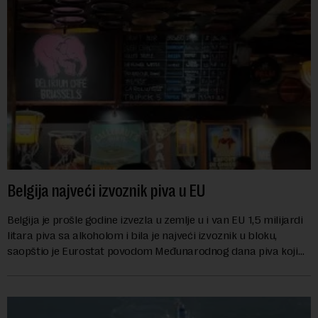
Belgija najveći izvoznik piva u EU
Belgija je prošle godine izvezla u zemlje u i van EU 1,5 milijardi
litara piva sa alkoholom i bila je najveći izvoznik u bloku,
saopštio je Eurostat povodom Međunarodnog dana piva koji
se obeležava danas. ...