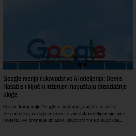
Google menja rukovodstvo AI odeljenja: Demis
Hasabis i ključni inženjeri napuštaju dosadašnje
uloge
Krovna kompanija Google-a, Alphabet, najavila je veliku
rekonstrukciju svog odeljenja za veštačku inteligenciju, piše
Rojters. Ove promene dolaze u ključnom trenutku, dok se
kompanija suočava sa sve većim pr...