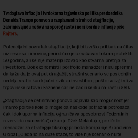
Tvrdoglava inflacija i tvrdokorna trgovinska politika predsednika
Donalda Trampa ponovo su rasplamsali strah od stagflacije,
zabrinjavajuću mešavinu sporog rasta i nemilosrdne inflacije piše
Rojters
.
Potencijalni povratak stagflacije, koji bi izvršio pritisak na čitav
niz resursa i imovine, periodično je označavan tokom proteklih
50 godina, ali se nije materijalizovao kao stvarna pretnja za
investitore. Dok ekonomisti i portfolio menadžeri nisu spremni
da kažu da je ovaj put drugačiji, strašni scenario se poslednjih
nedelja vratio kao ključni rizik za investitore, pošto su izgledi za
trgovinske ratove i kaznene carine bacili senku na rast u SAD.
„Stagflacija se definitivno ponovo pojavila kao mogućnost jer
imamo politike koje bi mogle da naškode potražnji potrošača
čak i dok uporna inflacija ograničava sposobnost Federalnih
rezervi da manevrišu“, rekao je Džek Mekintajer, portfolio
menadžer za strategije fiksnog prihoda kompanije Brandivine
Global. „Gledano na duže staze, to više nije scenario nulte