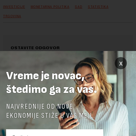
INVESTICIJE
MONETARNA POLITIKA
SAD
STATISTIKA
TRGOVINA
OSTAVITE ODGOVOR
x
Vreme je novac,
štedimo ga za vas.
NAJVREDNIJE OD NOVE
EKONOMIJE STIŽE U VAŠ MEJL.
Pre slanja komentara, molimo vas da se upoznate sa
pravilima komentarisanja i pravilima korišćenja sajta.