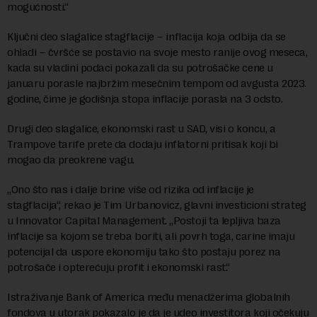
mogućnosti.“
Ključni deo slagalice stagflacije – inflacija koja odbija da se
ohladi – čvršće se postavio na svoje mesto ranije ovog meseca,
kada su vladini podaci pokazali da su potrošačke cene u
januaru porasle najbržim mesečnim tempom od avgusta 2023.
godine, čime je godišnja stopa inflacije porasla na 3 odsto.
Drugi deo slagalice, ekonomski rast u SAD, visi o koncu, a
Trampove tarife prete da dodaju inflatorni pritisak koji bi
mogao da preokrene vagu.
„Ono što nas i dalje brine više od rizika od inflacije je
stagflacija“, rekao je Tim Urbanovicz, glavni investicioni strateg
u Innovator Capital Management. „Postoji ta lepljiva baza
inflacije sa kojom se treba boriti, ali povrh toga, carine imaju
potencijal da uspore ekonomiju tako što postaju porez na
potrošače i opterećuju profit i ekonomski rast.“
Istraživanje Bank of America među menadžerima globalnih
fondova u utorak pokazalo je da je udeo investitora koji očekuju