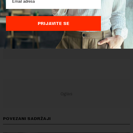
Sajt je zaštićen pomocu reCaptcha i Google.
Google Politika
Privatnosti
i
Google Uslovi Korišćenja
su primenjeni.
PRIJAVITE SE
POVEZANI SADRŽAJI