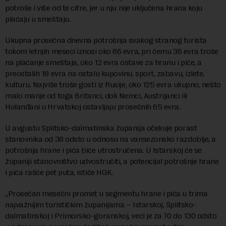
potroše i više od te cifre, jer u nju nije uključena hrana koju
plaćaju u smeštaju.
Ukupna prosečna dnevna potrošnja svakog stranog turista
tokom letnjih meseci iznosi oko 66 evra, pri čemu 36 evra troše
na plaćanje smeštaja, oko 12 evra ostave za hranu i piće, a
preostalih 18 evra na ostalu kupovinu, sport, zabavu, izlete,
kulturu. Najviše troše gosti iz Rusije, oko 125 evra ukupno, nešto
malo manje od toga Britanci, dok Nemci, Austrijanci ili
Holanđani u Hrvatskoj ostavljaju prosečnih 65 evra.
U avgustu Splitsko-dalmatinska županija očekuje porast
stanovnika od 38 odsto u odnosu na vansezonsko razdoblje, a
potrošnja hrane i pića biće utrostručena. U Istarskoj će se
županiji stanovništvo udvostručiti, a potencijal potrošnje hrane
i pića rašće pet puta, ističe HGK.
„Prosečan mesečni promet u segmentu hrane i pića u trima
najvažnijim turističkim županijama – Istarskoj, Splitsko-
dalmatinskoj i Primorsko-goranskoj, veći je za 70 do 130 odsto