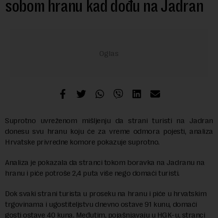
sobom hranu kad dođu na Jadran
Suprotno uvreženom mišljenju da strani turisti na Jadran
donesu svu hranu koju će za vreme odmora pojesti, analiza
Hrvatske privredne komore pokazuje suprotno.
Analiza je pokazala da stranci tokom boravka na Jadranu na
hranu i piće potroše 2,4 puta više nego domaći turisti.
Dok svaki strani turista u proseku na hranu i piće u hrvatskim
trgovinama i ugostiteljstvu dnevno ostave 91 kunu, domaći
gosti ostave 40 kuna. Međutim, pojašnjavaju u HGK-u, stranci