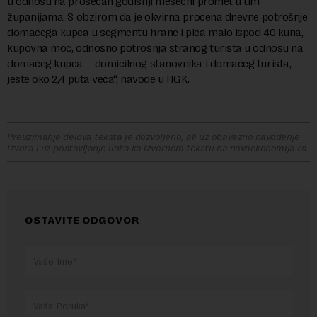
u odnosu na prosečan godišnji mesečni promet u tim
županijama. S obzirom da je okvirna procena dnevne potrošnje
domaćega kupca u segmentu hrane i pića malo ispod 40 kuna,
kupovna moć, odnosno potrošnja stranog turista u odnosu na
domaćeg kupca – domicilnog stanovnika i domaćeg turista,
jeste oko 2,4 puta veća“, navode u HGK.
Preuzimanje delova teksta je dozvoljeno, ali uz obavezno navođenje
izvora i uz postavljanje linka ka izvornom tekstu na novaekonomija.rs
OSTAVITE ODGOVOR