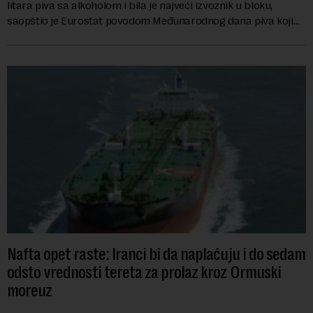
litara piva sa alkoholom i bila je najveći izvoznik u bloku,
saopštio je Eurostat povodom Međunarodnog dana piva koji
se obeležava danas. ...
Nafta opet raste: Iranci bi da naplaćuju i do sedam
odsto vrednosti tereta za prolaz kroz Ormuski
moreuz