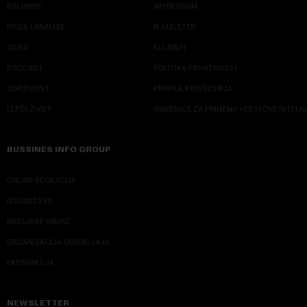
KOLUMNE
IMPRESSUM
PRIČE I ANALIZE
NJUZLETER
VIDEO
KLIJENTI
PODCAST
POLITIKA PRIVATNOSTI
ODRŽIVOST
PRAVILA KORIŠĆENJA
LEPŠI ŽIVOT
SMERNICE ZA PRIMENU VEŠTAČKE INTELI
BUSSINES INFO GROUP
ONLINE EDUKACIJE
IZDAVAŠTVO
MEDIJSKE OBUKE
ORGANIZACIJA DOGADJAJA
EKONOM I JA
NEWSLETTER