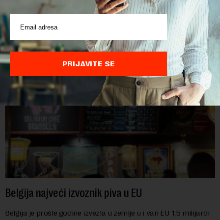
Cene hrane u svetu su sada najviše za tri i po godine, jer letnji
toplotni talasi i ratovi u Ukrajini i na Bliskom istoku povećavaju
troškove, piše britanski list Gardijan.Indeks cena
prehrambenih proiz...
PRIJAVITE SE
Belgija najveći izvoznik piva u EU
Belgija je prošle godine izvezla u zemlje u i van EU 1,5 milijardi