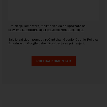
Pre slanja komentara, molimo vas da se upoznate sa
pravilima komentarisanja i pravilima korišćenja sajta.
Sajt je zaštićen pomocu reCaptcha i Google.
Google Politika
Privatnosti
i
Google Uslovi Korišćenja
su primenjeni.