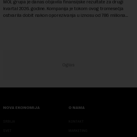
MOL grupa je danas objavila finansijske rezultate za drugi
kvartal 2026. godine. Kompanija je tokom ovog tromesečja
ostvarila dobit nakon oporezivanja u iznosu od 786 miliona
američkih dolara. Rezultatima su...
NOVA EKONOMIJA
O NAMA
SRBIJA
KONTAKT
SVET
MARKETING