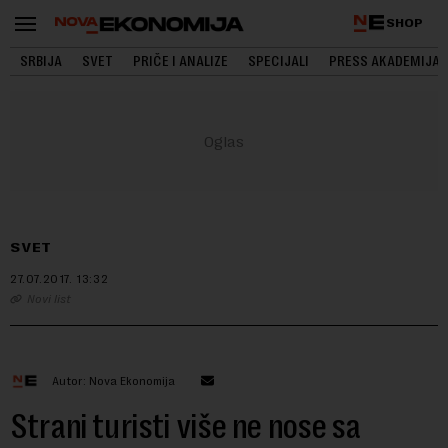
SHOP
SRBIJA
SVET
PRIČE I ANALIZE
SPECIJALI
PRESS AKADEMIJA
SVET
27.07.2017.
13:32
Novi list
Autor: Nova Ekonomija
Strani turisti više ne nose sa