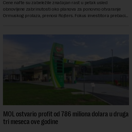
Cene nafte su zabeležile značajan rast u petak usled
obnovljene zabrinutosti oko planova za ponovno otvaranje
Ormuskog prolaza, prenosi Rojters. Fokus investitora prebacio
se na predloge Irana i Omana koji b...
MOL ostvario profit od 786 miliona dolara u druga
tri meseca ove godine