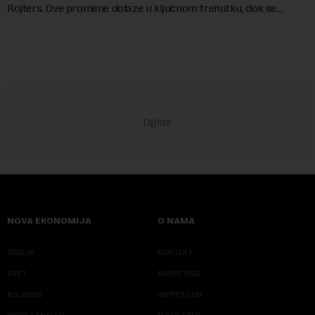
Rojters. Ove promene dolaze u ključnom trenutku, dok se
kompanija suočava sa sve većim pr...
NOVA EKONOMIJA
O NAMA
SRBIJA
KONTAKT
SVET
MARKETING
KOLUMNE
IMPRESSUM