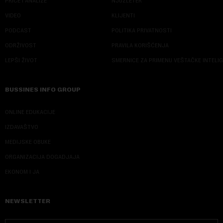
PRIČE I ANALIZE
NJUZLETER
VIDEO
KLIJENTI
PODCAST
POLITIKA PRIVATNOSTI
ODRŽIVOST
PRAVILA KORIŠĆENJA
LEPŠI ŽIVOT
SMERNICE ZA PRIMENU VEŠTAČKE INTELI
BUSSINES INFO GROUP
ONLINE EDUKACIJE
IZDAVAŠTVO
MEDIJSKE OBUKE
ORGANIZACIJA DOGADJAJA
EKONOM I JA
NEWSLETTER