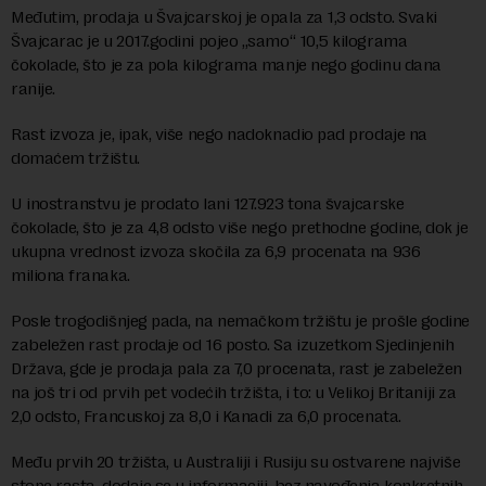
Međutim, prodaja u Švajcarskoj je opala za 1,3 odsto. Svaki
Švajcarac je u 2017.godini pojeo „samo“ 10,5 kilograma
čokolade, što je za pola kilograma manje nego godinu dana
ranije.
Rast izvoza je, ipak, više nego nadoknadio pad prodaje na
domaćem tržištu.
U inostranstvu je prodato lani 127.923 tona švajcarske
čokolade, što je za 4,8 odsto više nego prethodne godine, dok je
ukupna vrednost izvoza skočila za 6,9 procenata na 936
miliona franaka.
Posle trogodišnjeg pada, na nemačkom tržištu je prošle godine
zabeležen rast prodaje od 16 posto. Sa izuzetkom Sjedinjenih
Država, gde je prodaja pala za 7,0 procenata, rast je zabeležen
na još tri od prvih pet vodećih tržišta, i to: u Velikoj Britaniji za
2,0 odsto, Francuskoj za 8,0 i Kanadi za 6,0 procenata.
Među prvih 20 tržišta, u Australiji i Rusiju su ostvarene najviše
stope rasta, dodaje se u informaciji, bez navođenja konkretnih