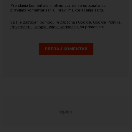
Pre slanja komentara, molimo vas da se upoznate sa
pravilima komentarisanja i pravilima korišćenja sajta.
Sajt je zaštićen pomocu reCaptcha i Google.
Google Politika
Privatnosti
i
Google Uslovi Korišćenja
su primenjeni.