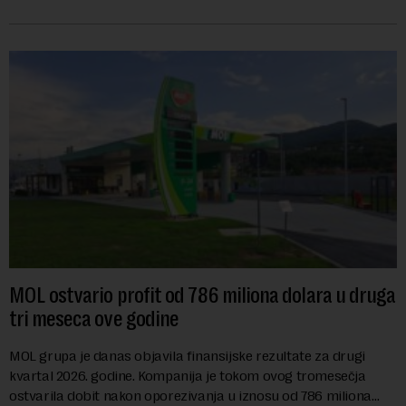
se na predloge Irana i Omana koji b...
MOL ostvario profit od 786 miliona dolara u druga
tri meseca ove godine
MOL grupa je danas objavila finansijske rezultate za drugi
kvartal 2026. godine. Kompanija je tokom ovog tromesečja
ostvarila dobit nakon oporezivanja u iznosu od 786 miliona