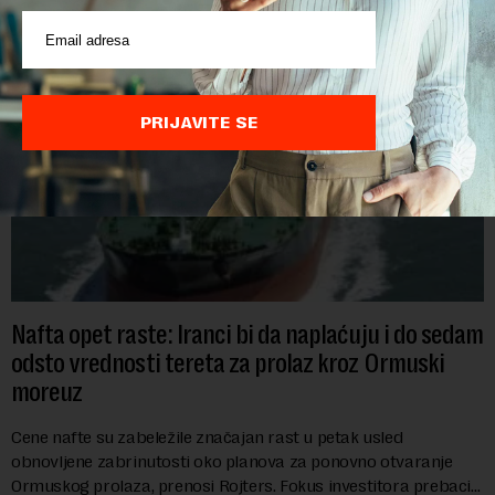
PRIJAVITE SE
Nafta opet raste: Iranci bi da naplaćuju i do sedam
odsto vrednosti tereta za prolaz kroz Ormuski
moreuz
Cene nafte su zabeležile značajan rast u petak usled
obnovljene zabrinutosti oko planova za ponovno otvaranje
Ormuskog prolaza, prenosi Rojters. Fokus investitora prebacio