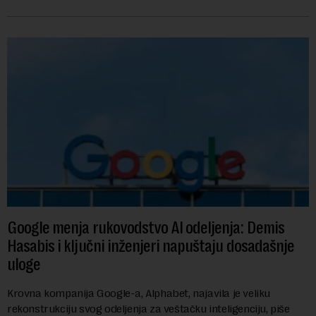
američkih dolara. Rezultatima su...
Google menja rukovodstvo AI odeljenja: Demis
Hasabis i ključni inženjeri napuštaju dosadašnje
uloge
Krovna kompanija Google-a, Alphabet, najavila je veliku
rekonstrukciju svog odeljenja za veštačku inteligenciju, piše