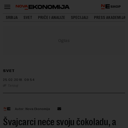
SHOP
SRBIJA
SVET
PRIČE I ANALIZE
SPECIJALI
PRESS AKADEMIJA
SVET
25.02.2018.
09:54
Tanjug
Autor: Nova Ekonomija
Švajcarci neće svoju čokoladu, a