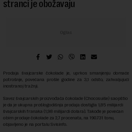
stranci je obožavaju
Prodaja švajcarske čokolade je, uprkos smanjenju domaće
potrošnje, povećana prošle godine za 3,1 odsto, zahvaljujući
inostranoj tražnji.
Savez švajcarskih proizvođača čokolade (Chocosuiše) saopštio
je da je ukupna prošlogodišnja prodaja dostigla 1,85 milijardi
švajcarskih franaka (1,98 milijardi dolara). Takođe je povećan
obim prodaje čokolade za 2,7 procenata, na 190.731 tonu,
objavljeno je na portalu Svisinfo.