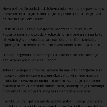
Nova politika će podsticati državna tela i kompanije povezane s
državom da u svojim transakcijama povećaju korišćenje evra
na račun američke valute.
Francuska će kasnije ove godine početi da nudi iranskim
kupcima njenih proizvoda kredite denominirane u evrima kako
bi svoju trgovinu zadržala van dometa američkih sankcija,
izjavio je šef državne francuske investicione banke Bpifrance.
U sklopu trgovinskog embarga SAD, američkim bankama je
zabranjeno poslovanje sa Iranom.
Teheran je najavio prošlog meseca da narudžbine trgovaca za
nabavku robe iskazane u američkoj valuti više neće moći da
prođu kroz uvoznu proceduru, a ova mera, koja je usledila na
zvanični zahtev Centralne banke Irana, namenjena je rešavanju
problema fluktuacija tržišnog kursa američkog dolara.
Iranska valuta rijal je izgubila gotovo polovinu svoje vrednosti
na slobodnom tržištu od septembra prošle godine, spustivši se