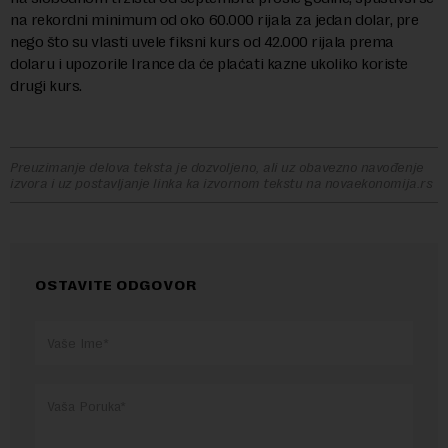
na rekordni minimum od oko 60.000 rijala za jedan dolar, pre
nego što su vlasti uvele fiksni kurs od 42.000 rijala prema
dolaru i upozorile Irance da će plaćati kazne ukoliko koriste
drugi kurs.
Preuzimanje delova teksta je dozvoljeno, ali uz obavezno navođenje
izvora i uz postavljanje linka ka izvornom tekstu na novaekonomija.rs
OSTAVITE ODGOVOR