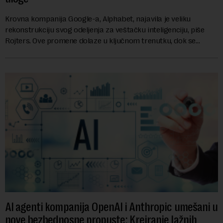
Krovna kompanija Google-a, Alphabet, najavila je veliku
rekonstrukciju svog odeljenja za veštačku inteligenciju, piše
Rojters. Ove promene dolaze u ključnom trenutku, dok se
kompanija suočava sa sve većim pr...
AI agenti kompanija OpenAI i Anthropic umešani u
nove bezbednosne propuste: Kreiranje lažnih