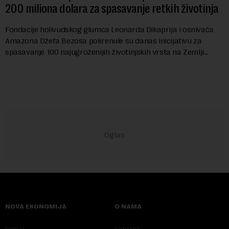
200 miliona dolara za spasavanje retkih životinja
Fondacije holivudskog glumca Leonarda Dikaprija i osnivača
Amazona Džefa Bezosa pokrenule su danas inicijativu za
spasavanje 100 najugroženijih životinjskih vrsta na Zemlji
vrednu 200 miliona dolara.Fond...
NOVA EKONOMIJA
O NAMA