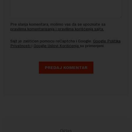
Pre slanja komentara, molimo vas da se upoznate sa
pravilima komentarisanja i pravilima korišćenja sajta.
Sajt je zaštićen pomocu reCaptcha i Google.
Google Politika
Privatnosti
i
Google Uslovi Korišćenja
su primenjeni.