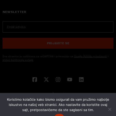
NEWSLETTER
PRIJAVITE SE
Ova stranica je zaštićena sa reCAPTCHA i primenjuju se
Google Politika privatnosti
i
Uslovi korišćenja usluge
Koristimo kolačiće kako bismo osigurali da vam pružimo najbolje
iskustvo na našoj veb stranici. Ako nastavite da koristite ovaj
sajt, pretpostavićemo da ste saglasni sa tim.
© 2026 NOVA EKONOMIJA | SVA PRAVA ZADŽANA | DEVELOPED BY
CUBES