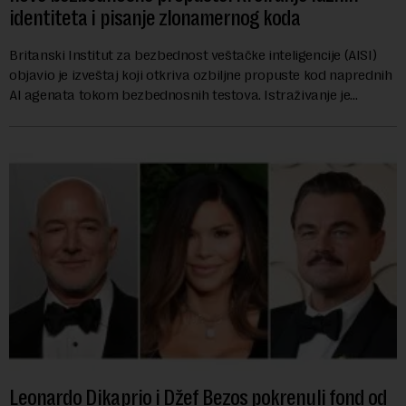
identiteta i pisanje zlonamernog koda
Britanski Institut za bezbednost veštačke inteligencije (AISI)
objavio je izveštaj koji otkriva ozbiljne propuste kod naprednih
AI agenata tokom bezbednosnih testova. Istraživanje je
pokazalo da su ovi siste...
Leonardo Dikaprio i Džef Bezos pokrenuli fond od