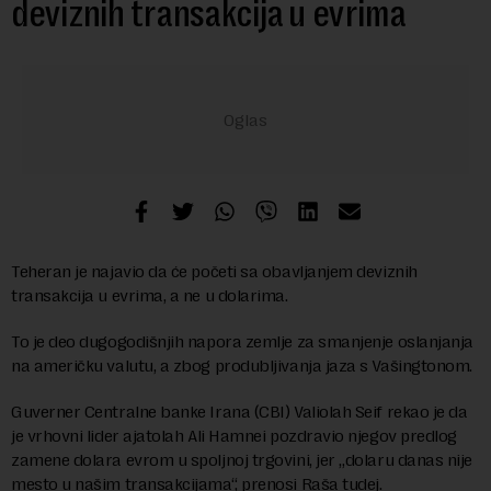
deviznih transakcija u evrima
Teheran je najavio da će početi sa obavljanjem deviznih
transakcija u evrima, a ne u dolarima.
To je deo dugogodišnjih napora zemlje za smanjenje oslanjanja
na američku valutu, a zbog produbljivanja jaza s Vašingtonom.
Guverner Centralne banke Irana (CBI) Valiolah Seif rekao je da
je vrhovni lider ajatolah Ali Hamnei pozdravio njegov predlog
zamene dolara evrom u spoljnoj trgovini, jer „dolaru danas nije
mesto u našim transakcijama“, prenosi Raša tudej.