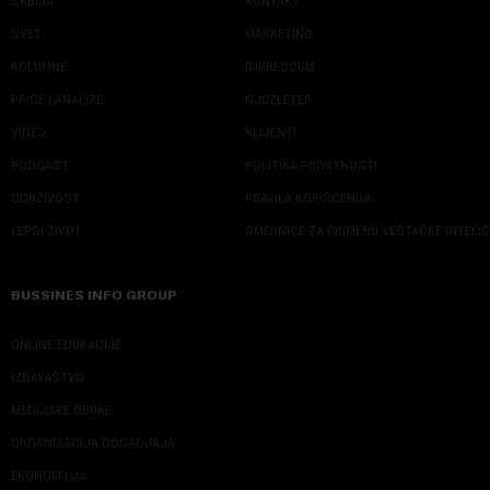
SRBIJA
KONTAKT
SVET
MARKETING
KOLUMNE
IMPRESSUM
PRIČE I ANALIZE
NJUZLETER
VIDEO
KLIJENTI
PODCAST
POLITIKA PRIVATNOSTI
ODRŽIVOST
PRAVILA KORIŠĆENJA
LEPŠI ŽIVOT
SMERNICE ZA PRIMENU VEŠTAČKE INTELI
BUSSINES INFO GROUP
ONLINE EDUKACIJE
IZDAVAŠTVO
MEDIJSKE OBUKE
ORGANIZACIJA DOGADJAJA
EKONOM I JA