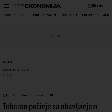
SHOP
SRBIJA
SVET
PRIČE I ANALIZE
SPECIJALI
PRESS AKADEMIJA
SVET
26.04.2018.
09:54
B92
Autor: Nova Ekonomija
Teheran počinje sa obavljanjem