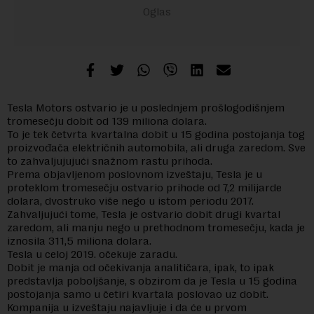
Tesla Motors ostvario je u poslednjem prošlogodišnjem
tromesečju dobit od 139 miliona dolara.
To je tek četvrta kvartalna dobit u 15 godina postojanja tog
proizvođača električnih automobila, ali druga zaredom. Sve
to zahvaljujujući snažnom rastu prihoda.
Prema objavljenom poslovnom izveštaju, Tesla je u
proteklom tromesečju ostvario prihode od 7,2 milijarde
dolara, dvostruko više nego u istom periodu 2017.
Zahvaljujući tome, Tesla je ostvario dobit drugi kvartal
zaredom, ali manju nego u prethodnom tromesečju, kada je
iznosila 311,5 miliona dolara.
Tesla u celoj 2019. očekuje zaradu.
Dobit je manja od očekivanja analitičara, ipak, to ipak
predstavlja poboljšanje, s obzirom da je Tesla u 15 godina
postojanja samo u četiri kvartala poslovao uz dobit.
Kompanija u izveštaju najavljuje i da će u prvom