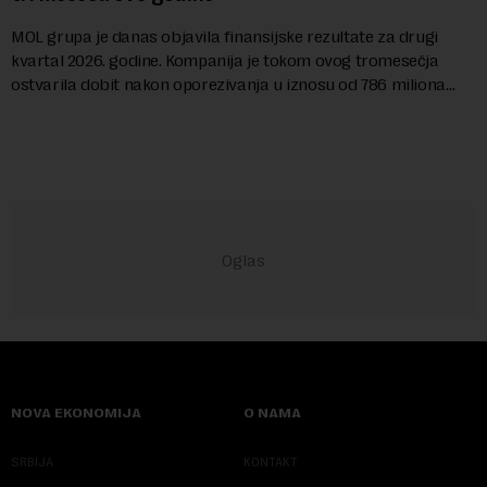
MOL grupa je danas objavila finansijske rezultate za drugi
kvartal 2026. godine. Kompanija je tokom ovog tromesečja
ostvarila dobit nakon oporezivanja u iznosu od 786 miliona
američkih dolara. Rezultatima su...
NOVA EKONOMIJA
O NAMA
SRBIJA
KONTAKT