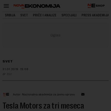
SHOP
SRBIJA
SVET
PRIČE I ANALIZE
SPECIJALI
PRESS AKADEMIJA
SVET
31.01.2019.
15:08
B92
Autor: Nacionalna akademija za javnu upravu
Tesla Motors za tri meseca