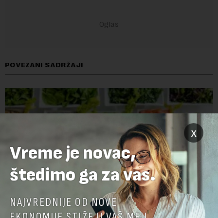
POVEZANI SADRŽAJI
x
Vreme je novac,
štedimo ga za vas.
NAJVREDNIJE OD NOVE
EKONOMIJE STIŽE U VAŠ MEJL.