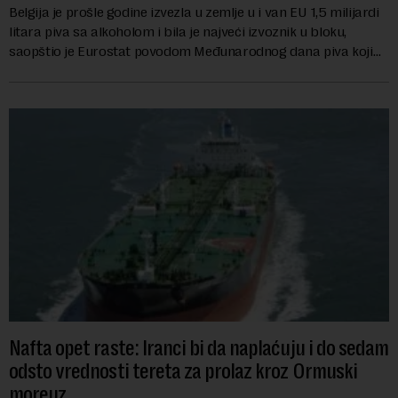
Belgija je prošle godine izvezla u zemlje u i van EU 1,5 milijardi
litara piva sa alkoholom i bila je najveći izvoznik u bloku,
saopštio je Eurostat povodom Međunarodnog dana piva koji
se obeležava danas. ...
Nafta opet raste: Iranci bi da naplaćuju i do sedam
odsto vrednosti tereta za prolaz kroz Ormuski
moreuz