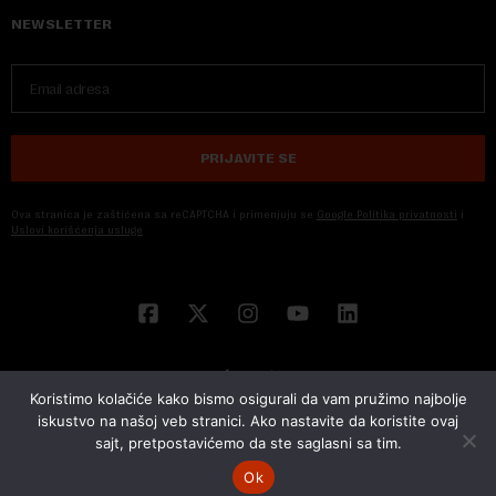
NEWSLETTER
PRIJAVITE SE
Ova stranica je zaštićena sa reCAPTCHA i primenjuju se
Google Politika privatnosti
i
Uslovi korišćenja usluge
Koristimo kolačiće kako bismo osigurali da vam pružimo najbolje
iskustvo na našoj veb stranici. Ako nastavite da koristite ovaj
sajt, pretpostavićemo da ste saglasni sa tim.
© 2026 NOVA EKONOMIJA | SVA PRAVA ZADŽANA | DEVELOPED BY
CUBES
Ok