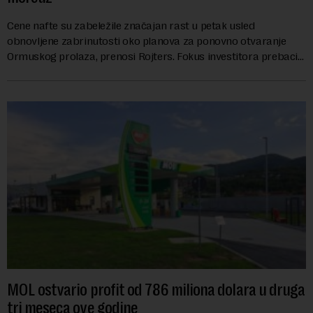
Cene nafte su zabeležile značajan rast u petak usled
obnovljene zabrinutosti oko planova za ponovno otvaranje
Ormuskog prolaza, prenosi Rojters. Fokus investitora prebacio
se na predloge Irana i Omana koji b...
MOL ostvario profit od 786 miliona dolara u druga
tri meseca ove godine