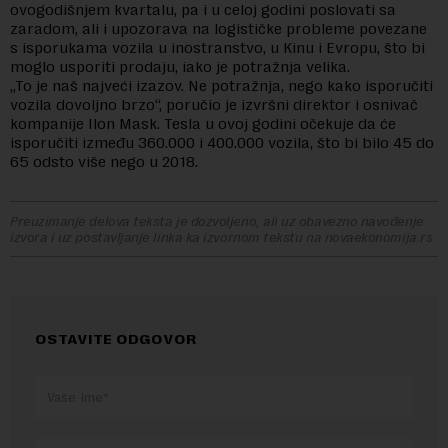
ovogodišnjem kvartalu, pa i u celoj godini poslovati sa
zaradom, ali i upozorava na logističke probleme povezane
s isporukama vozila u inostranstvo, u Kinu i Evropu, što bi
moglo usporiti prodaju, iako je potražnja velika.
„To je naš najveći izazov. Ne potražnja, nego kako isporučiti
vozila dovoljno brzo“, poručio je izvršni direktor i osnivač
kompanije Ilon Mask. Tesla u ovoj godini očekuje da će
isporučiti između 360.000 i 400.000 vozila, što bi bilo 45 do
65 odsto više nego u 2018.
Preuzimanje delova teksta je dozvoljeno, ali uz obavezno navođenje
izvora i uz postavljanje linka ka izvornom tekstu na novaekonomija.rs
OSTAVITE ODGOVOR