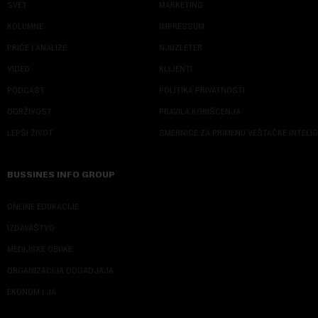
SVET
MARKETING
KOLUMNE
IMPRESSUM
PRIČE I ANALIZE
NJUZLETER
VIDEO
KLIJENTI
PODCAST
POLITIKA PRIVATNOSTI
ODRŽIVOST
PRAVILA KORIŠĆENJA
LEPŠI ŽIVOT
SMERNICE ZA PRIMENU VEŠTAČKE INTELI
BUSSINES INFO GROUP
ONLINE EDUKACIJE
IZDAVAŠTVO
MEDIJSKE OBUKE
ORGANIZACIJA DOGADJAJA
EKONOM I JA