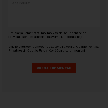
Pre slanja komentara, molimo vas da se upoznate sa
pravilima komentarisanja i pravilima korišćenja sajta.
Sajt je zaštićen pomocu reCaptcha i Google.
Google Politika
Privatnosti
i
Google Uslovi Korišćenja
su primenjeni.