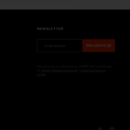
NEWSLETTER
PRIJAVITE SE
Ova stranica je zaštićena sa reCAPTCHA i primenjuju
se
Google Politika privatnosti
i
Uslovi korišćenja
usluge