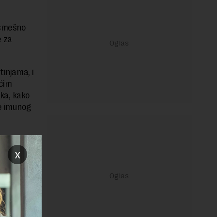
 smešno
e za
.
tinjama, i
ećim
ka, kako
je imunog
x
janje linka