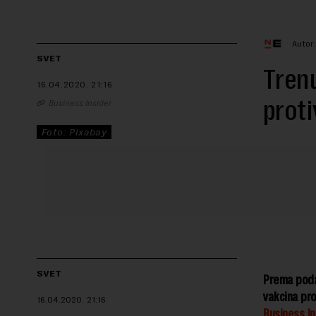
Autor
SVET
Trenu
16.04.2020.
21:16
proti
Business Insider
Foto: Pixabay
SVET
Prema podac
vakcina prot
16.04.2020.
21:16
Business In