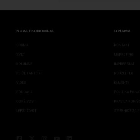
NOVA EKONOMIJA
O NAMA
SRBIJA
KONTAKT
SVET
MARKETING
KOLUMNE
IMPRESSUM
PRIČE I ANALIZE
NJUZLETER
VIDEO
KLIJENTI
PODCAST
POLITIKA PRIV
ODRŽIVOST
PRAVILA KORI
LEPŠI ŽIVOT
SMERNICE ZA P