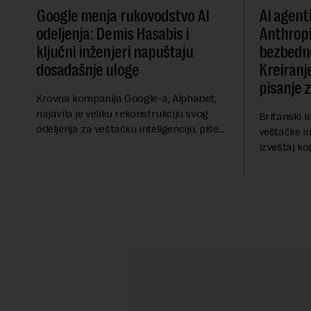
Google menja rukovodstvo AI
AI agent
odeljenja: Demis Hasabis i
Anthropi
ključni inženjeri napuštaju
bezbedn
dosadašnje uloge
Kreiranje
pisanje 
Krovna kompanija Google-a, Alphabet,
najavila je veliku rekonstrukciju svog
Britanski I
odeljenja za veštačku inteligenciju, piše
veštačke int
Rojters. Ove promene dolaze u ključnom
izveštaj ko
trenutku, dok se kompanija suočava sa
kod napred
sve većim pr...
bezbednosni
pokazalo da 