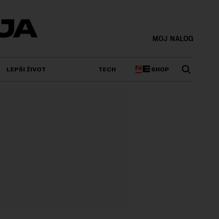
MOJ NALOG
SHOP
LEPŠI ŽIVOT
TECH