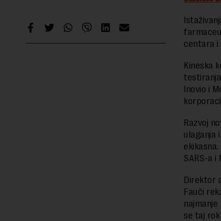
Istaživanj
farmaceut
centara i 
Kineska k
testiranj
Inovio i M
korporaci
Razvoj no
ulaganja i
ekikasna.
SARS-a i 
Direktor 
Fauči rek
najmanje 
se taj ro