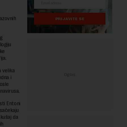
razovnih
PRIJAVITE SE
og
logiju
ike
ja.
 velika
edna i
osle
navirusa.
sti Entoni
 sačekaju
okušaj da
ih