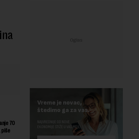
ina
Vreme je novac,
štedimo ga za vas.
NAJVREDNIJE OD NOVE
anje 70
EKONOMIJE STIŽE U VAŠ MEJL.
, piše