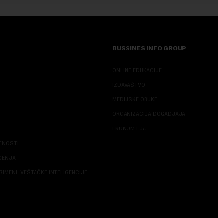
BUSSINES INFO GROUP
ONLINE EDUKACIJE
IZDAVAŠTVO
MEDIJSKE OBUKE
ORGANIZACIJA DOGADJAJA
EKONOM I JA
ATNOSTI
ŠĆENJA
RIMENU VEŠTAČKE INTELIGENCIJE