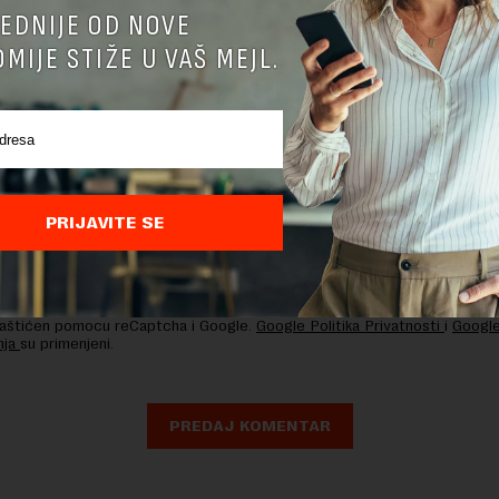
EDNIJE OD NOVE
MIJE STIŽE U VAŠ MEJL.
PRIJAVITE SE
nja komentara, molimo vas da se upoznate sa
pravilima komentarisanja i p
ja sajta.
 zaštićen pomocu reCaptcha i Google.
Google Politika Privatnosti
i
Google
nja
su primenjeni.