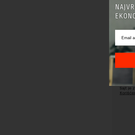
NAJVR
EKONO
Pre sla
korišćen
Sajt je
Korišće