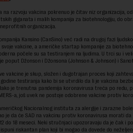
a na razvoju vakcina pokrenuo je čitav niz organizacija, od
skih giganata i malih kompanija za biotehnologiju, do ob
neprofitnih organizacija.
ompanija Kansino (CanSino) već radi na drugoj fazi ljudsk
a svoje vakcine, a američke startap kompanije za biotehno
oderna počele su sa testiranjem na ljudima. U trci su i vel
je poput Džonson i Džonsona (Johnson & Johnson) i Sanofi
ve vakcine je skup, složen i dugotrajan proces koji zahteva
 godine testiranja kako bi se utvrdilo da li je vakcina bezb
 Iako je trenutna pandemija koronavirusa treća po redu, p
MERS-a, još uvek ne postoje odobrene vakcine protiv koro
američkog Nacionalnog instituta za alergije i zarazne bole
ao je da će SAD na vakcinu protiv koronavirusa morati da
12 do 18 meseci. Neki stručnjaci upozoravaju da je čak i p
k ispuni riskantan plan koji bi mogao da dovede do neželjen