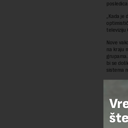
posledica
„Kada je 
optimistič
televiziju
Nove vakci
na kraju 
grupama. 
bi se doš
sistema n
Preuzimanje 
Vr
ka izvornom
šte
OSTAVI