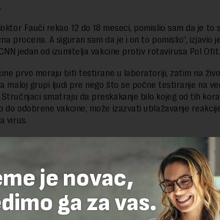
.
doktor Fauči rekao 12 do 18 meseci, pomislio sam da je to
na procena. A siguran sam da je i on to pomislio“, izjavio j
 CNN jedan od izumitelja vakcine protiv rotavirusa Pol Ofit
ne prvo moraju biti testirane u laboratoriji, zatim na živo
na maloj grupi ljudi pre nego što se počne testiranje na v
Stručnjaci smatraju da preskakanje bilo kojeg od tih kora
lo do odobrene vakcine, može izazvati ublažavanje reakci
a virus.
delova teksta je dozvoljeno, ali uz obavezno navođenje izvora i uz postavl
eme je novac,
 tekstu na novaekonomija.rs
dimo ga za vas.
TE ODGOVOR