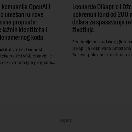
i kompanija OpenAI i
Leonardo Dikaprio i Dže
c umešani u nove
pokrenuli fond od 200 
osne propuste:
dolara za spasavanje re
 lažnih identiteta i
životinja
zlonamernog koda
Fondacije holivudskog glumc
Dikaprija i osnivača Amazona
nstitut za bezbednost
Bezosa pokrenule su danas ini
eligencije (AISI) objavio je
spasavanje 100 najugroženiji
ji otkriva ozbiljne propuste
životinjskih vrsta na Zemlji v
nih AI agenata tokom
miliona dolara.Fond...
h testova. Istraživanje je
su ovi siste...