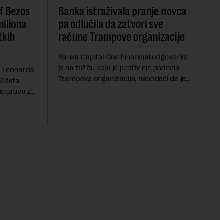
f Bezos
Banka istraživala pranje novca
miliona
pa odlučila da zatvori sve
tkih
račune Trampove organizacije
Banka Capital One Financial odgovorila
je na tužbu koju je protiv nje podnela
a Leonarda
Trampova organizacija, navodeći da je
 Džefa
odluka o zatvaranju njihovih bankovnih
cijativu za
računa pre nekoliko godina doneta
h
isključivo nakon d...
rednu 200