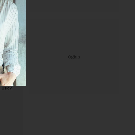
ravilima
 Uslovi