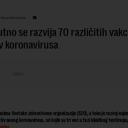
: Nova Ekonomija
tno se razvija 70 različitih vakc
v koronavirusa
ima Svetske zdravstvene organizacije (SZO), u toku je razvoj najm
iv novog koronavirusa, od kojih su tri već u fazi kliničkog testiranja
sider
.