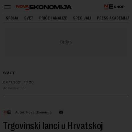
SHOP
SRBIJA
SVET
PRIČE I ANALIZE
SPECIJALI
PRESS AKADEMIJA
SVET
04.11.2021.
13:20
Poslovni.hr
Autor: Nova Ekonomija
Trgovinski lanci u Hrvatskoj