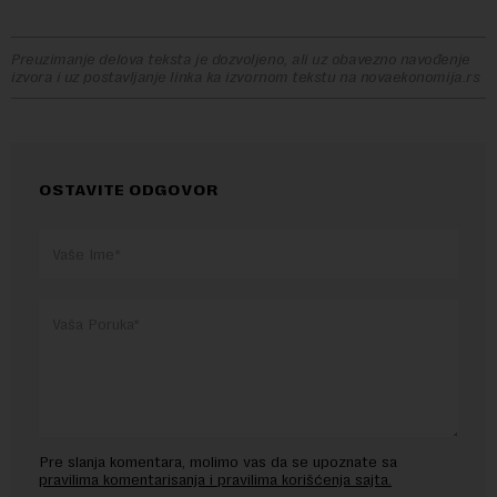
Preuzimanje delova teksta je dozvoljeno, ali uz obavezno navođenje
izvora i uz postavljanje linka ka izvornom tekstu na novaekonomija.rs
OSTAVITE ODGOVOR
Pre slanja komentara, molimo vas da se upoznate sa
pravilima komentarisanja i pravilima korišćenja sajta.