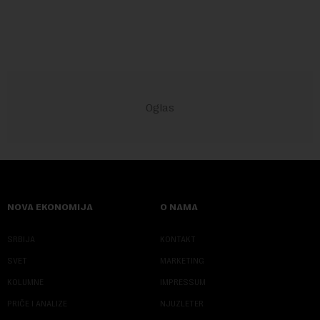
godina doneta isključivo nakon d...
NOVA EKONOMIJA
O NAMA
SRBIJA
KONTAKT
SVET
MARKETING
KOLUMNE
IMPRESSUM
PRIČE I ANALIZE
NJUZLETER