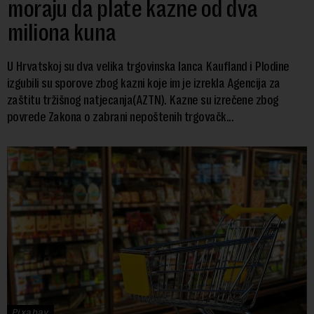
moraju da plate kazne od dva
miliona kuna
U Hrvatskoj su dva velika trgovinska lanca Kaufland i Plodine
izgubili su sporove zbog kazni koje im je izrekla Agencija za
zaštitu tržišnog natjecanja(AZTN). Kazne su izrečene zbog
povrede Zakona o zabrani nepoštenih trgovačk...
Pixabay