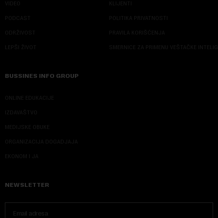
VIDEO
KLIJENTI
PODCAST
POLITIKA PRIVATNOSTI
ODRŽIVOST
PRAVILA KORIŠĆENJA
LEPŠI ŽIVOT
SMERNICE ZA PRIMENU VEŠTAČKE INTELI
BUSSINES INFO GROUP
ONLINE EDUKACIJE
IZDAVAŠTVO
MEDIJSKE OBUKE
ORGANIZACIJA DOGADJAJA
EKONOM I JA
NEWSLETTER