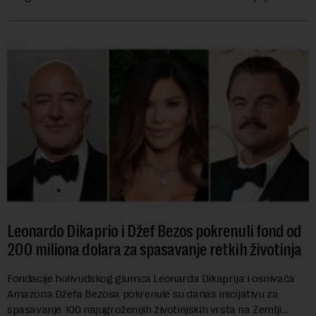
pokazalo da su ovi siste...
Leonardo Dikaprio i Džef Bezos pokrenuli fond od
200 miliona dolara za spasavanje retkih životinja
Fondacije holivudskog glumca Leonarda Dikaprija i osnivača
Amazona Džefa Bezosa pokrenule su danas inicijativu za
spasavanje 100 najugroženijih životinjskih vrsta na Zemlji