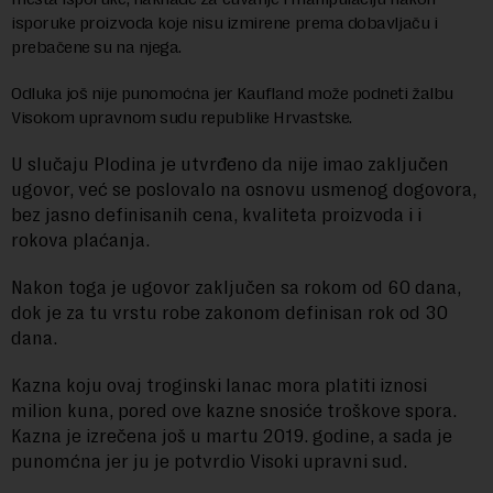
isporuke proizvoda koje nisu izmirene prema dobavljaču i
prebačene su na njega.
Odluka još nije punomoćna jer Kaufland može podneti žalbu
Visokom upravnom sudu republike Hrvastske.
U slučaju Plodina je utvrđeno da nije imao zaključen
ugovor, već se poslovalo na osnovu usmenog dogovora,
bez jasno definisanih cena, kvaliteta proizvoda i i
rokova plaćanja.
Nakon toga je ugovor zaključen sa rokom od 60 dana,
dok je za tu vrstu robe zakonom definisan rok od 30
dana.
Kazna koju ovaj troginski lanac mora platiti iznosi
milion kuna, pored ove kazne snosiće troškove spora.
Kazna je izrečena još u martu 2019. godine, a sada je
punomćna jer ju je potvrdio Visoki upravni sud.