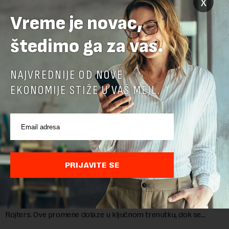
x
Vreme je novac,
štedimo ga za vas.
NAJVREDNIJE OD NOVE
EKONOMIJE STIŽE U VAŠ MEJL.
Google menja rukovodstvo AI odeljenja: Demis
Hasabis i ključni inženjeri napuštaju dosadašnje
PRIJAVITE SE
uloge
Krovna kompanija Google-a, Alphabet, najavila je veliku
rekonstrukciju svog odeljenja za veštačku inteligenciju, piše
Rojters. Ove promene dolaze u ključnom trenutku, dok se
kompanija suočava sa sve većim pr...