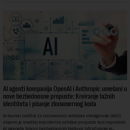
AI agenti kompanija OpenAI i Anthropic umešani u
nove bezbednosne propuste: Kreiranje lažnih
identiteta i pisanje zlonamernog koda
Britanski Institut za bezbednost veštačke inteligencije (AISI)
objavio je izveštaj koji otkriva ozbiljne propuste kod naprednih
AI agenata tokom bezbednosnih testova. Istraživanje je