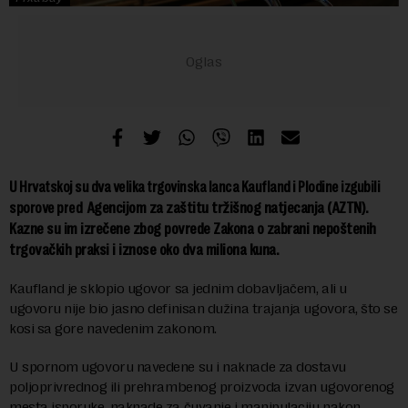
U Hrvatskoj su dva velika trgovinska lanca Kaufland i Plodine izgubili
Agencijom za zaštitu tržišnog natjecanja (AZTN).
sporove pr
ed
Kazne su im izrečene zbog povrede Zakona o zabrani nepoštenih
trgovačkih praksi i iznose oko dva miliona kuna.
Kaufland je sklopio ugovor sa jednim dobavljačem, ali u
ugovoru nije bio jasno definisan dužina trajanja ugovora, što se
kosi sa gore navedenim zakonom.
U spornom ugovoru navedene su i naknade za dostavu
poljoprivrednog ili prehrambenog proizvoda izvan ugovorenog
mesta isporuke, naknade za čuvanje i manipulaciju nakon