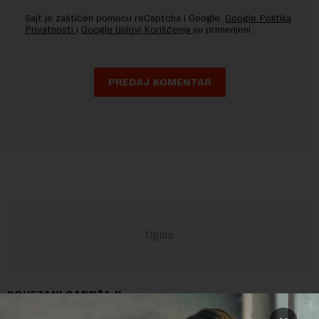
Sajt je zaštićen pomocu reCaptcha i Google.
Google Politika
Privatnosti
i
Google Uslovi Korišćenja
su primenjeni.
POVEZANI SADRŽAJI