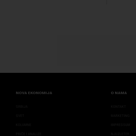
Fokus inve
predloge Ir
NOVA EKONOMIJA
O NAMA
SRBIJA
KONTAKT
SVET
MARKETING
KOLUMNE
IMPRESSUM
PRIČE I ANALIZE
NJUZLETER