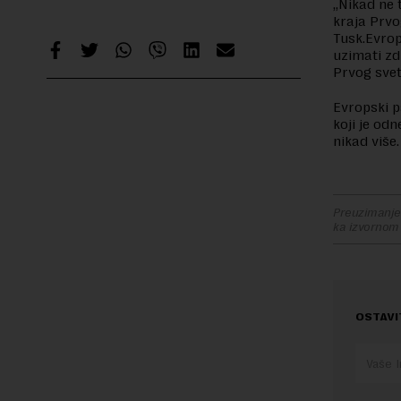
„Nikad ne 
kraja Prvo
Tusk.Evrop
uzimati zd
Prvog svet
Evropski p
koji je od
nikad više.
Preuzimanje 
ka izvornom
OSTAVI