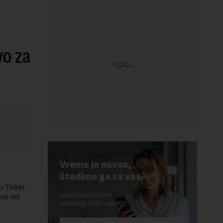
vo za
Vreme je novac,
štedimo ga za vas.
u Tviter
NAJVREDNIJE OD NOVE
ice od
EKONOMIJE STIŽE U VAŠ MEJL.