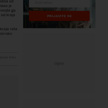
odina od
isao je
Nemojte ga
 od kraja
PRIJAVITE SE
kraja rata
poruku:
janje linka