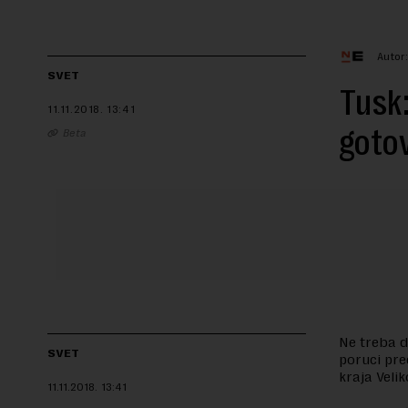
Autor
SVET
Tusk:
11.11.2018.
13:41
goto
Beta
Ne treba d
SVET
poruci pre
kraja Velik
11.11.2018.
13:41