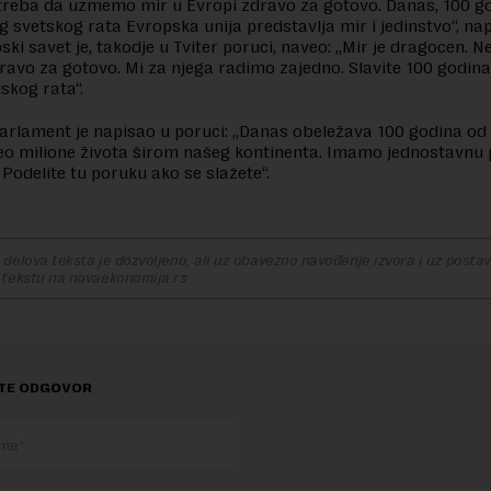
treba da uzmemo mir u Evropi zdravo za gotovo. Danas, 100 g
g svetskog rata Evropska unija predstavlja mir i jedinstvo“, nap
ski savet je, takodje u Tviter poruci, naveo: „Mir je dragocen. 
ravo za gotovo. Mi za njega radimo zajedno. Slavite 100 godina
skog rata“.
arlament je napisao u poruci: „Danas obeležava 100 godina od 
neo milione života širom našeg kontinenta. Imamo jednostavnu 
 Podelite tu poruku ako se slažete“.
delova teksta je dozvoljeno, ali uz obavezno navođenje izvora i uz postavl
 tekstu na novaekonomija.rs
TE ODGOVOR