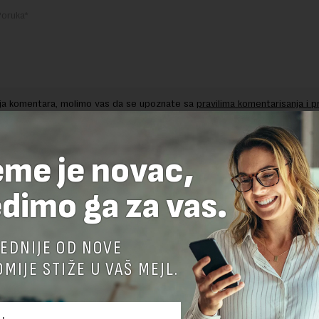
nja komentara, molimo vas da se upoznate sa
pravilima komentarisanja i p
ja sajta.
 zaštićen pomocu reCaptcha i Google.
Google Politika Privatnosti
i
Google
nja
su primenjeni.
eme je novac,
dimo ga za vas.
EDNIJE OD NOVE
MIJE STIŽE U VAŠ MEJL.