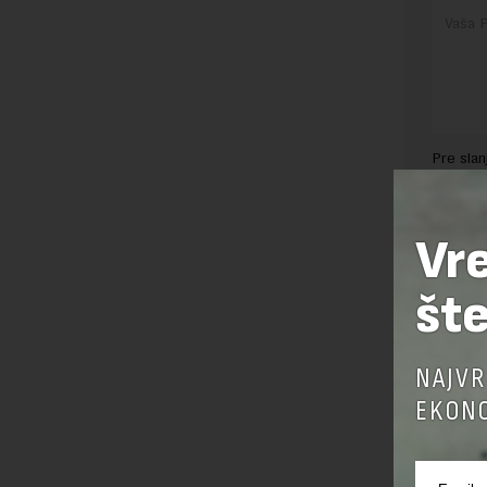
Pre sla
korišćen
Sajt je
Korišće
Vr
šte
NAJVR
EKONO