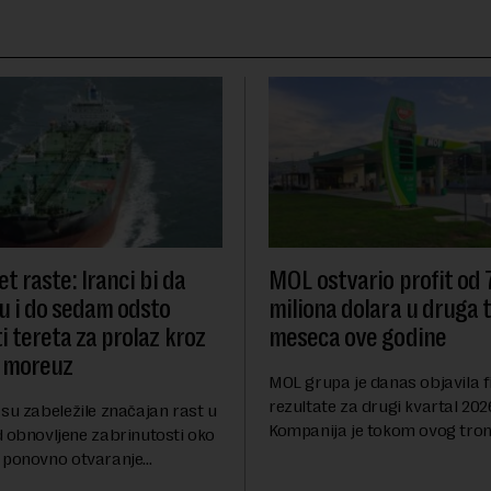
t raste: Iranci bi da
MOL ostvario profit od
u i do sedam odsto
miliona dolara u druga t
i tereta za prolaz kroz
meseca ove godine
 moreuz
MOL grupa je danas objavila f
rezultate za drugi kvartal 202
su zabeležile značajan rast u
Kompanija je tokom ovog tro
d obnovljene zabrinutosti oko
ostvarila dobit nakon oporezi
 ponovno otvaranje
iznosu od 786 miliona američk
rolaza, prenosi Rojters.