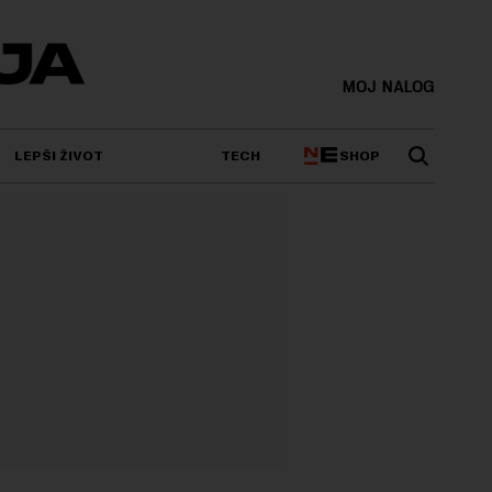
MOJ NALOG
SHOP
LEPŠI ŽIVOT
TECH