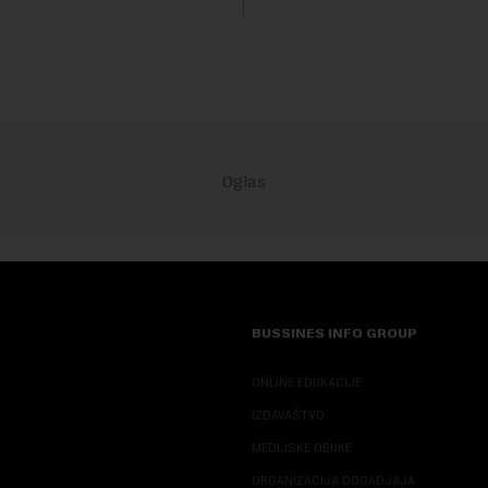
Rezultatima su...
stitora prebacio se na
ana i Omana koji b...
BUSSINES INFO GROUP
ONLINE EDUKACIJE
IZDAVAŠTVO
MEDIJSKE OBUKE
ORGANIZACIJA DOGADJAJA