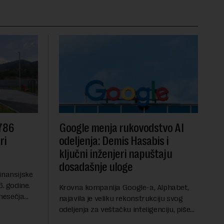
 786
Google menja rukovodstvo AI
ri
odeljenja: Demis Hasabis i
ključni inženjeri napuštaju
dosadašnje uloge
inansijske
6. godine.
Krovna kompanija Google-a, Alphabet,
mesečja
najavila je veliku rekonstrukciju svog
vanja u
odeljenja za veštačku inteligenciju, piše
ih dolara.
Rojters. Ove promene dolaze u ključnom