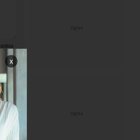
ravilima
x
 Uslovi