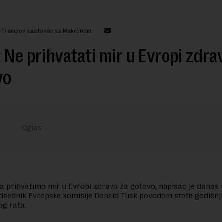
: Trampov sastanak sa Makronom
 Ne prihvatati mir u Evropi zdra
vo
a prihvatimo mir u Evropi zdravo za gotovo, napisao je danas 
dsednik Evropske komisije Donald Tusk povodom stote godišnj
og rata.