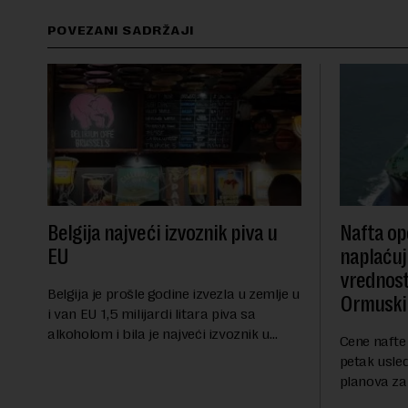
POVEZANI SADRŽAJI
Belgija najveći izvoznik piva u
Nafta ope
EU
naplaćuj
vrednost
Belgija je prošle godine izvezla u zemlje u
Ormuski
i van EU 1,5 milijardi litara piva sa
alkoholom i bila je najveći izvoznik u
Cene nafte 
bloku, saopštio je Eurostat povodom
petak usle
Međunarodnog dana piva koji se
planova za
obeležava danas. ...
Ormuskog p