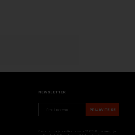
trenutku, dok se kompanija suočava sa
sve većim pr...
NEWSLETTER
PRIJAVITE SE
Ova stranica je zaštićena sa reCAPTCHA i primenjuju