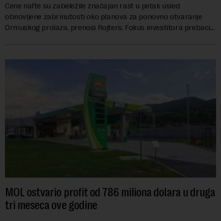
Cene nafte su zabeležile značajan rast u petak usled
obnovljene zabrinutosti oko planova za ponovno otvaranje
Ormuskog prolaza, prenosi Rojters. Fokus investitora prebacio
se na predloge Irana i Omana koji b...
MOL ostvario profit od 786 miliona dolara u druga
tri meseca ove godine