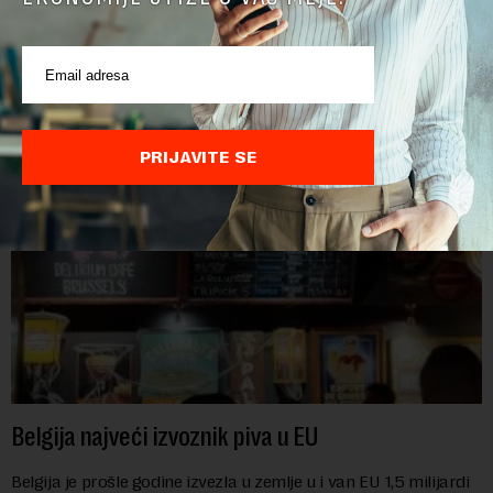
POVEZANI SADRŽAJI
PRIJAVITE SE
Belgija najveći izvoznik piva u EU
Belgija je prošle godine izvezla u zemlje u i van EU 1,5 milijardi