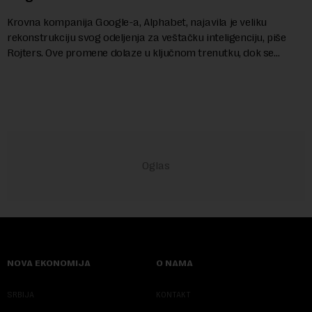
Krovna kompanija Google-a, Alphabet, najavila je veliku
rekonstrukciju svog odeljenja za veštačku inteligenciju, piše
Rojters. Ove promene dolaze u ključnom trenutku, dok se
kompanija suočava sa sve većim pr...
NOVA EKONOMIJA
O NAMA
SRBIJA
KONTAKT