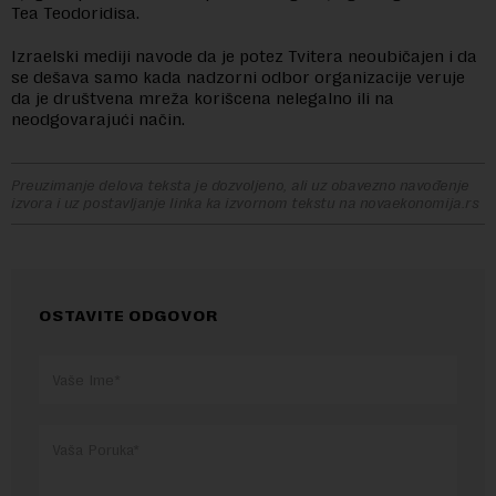
Tea Teodoridisa.
Izraelski mediji navode da je potez Tvitera neoubičajen i da
se dešava samo kada nadzorni odbor organizacije veruje
da je društvena mreža korišcena nelegalno ili na
neodgovarajući način.
Preuzimanje delova teksta je dozvoljeno, ali uz obavezno navođenje
izvora i uz postavljanje linka ka izvornom tekstu na novaekonomija.rs
OSTAVITE ODGOVOR