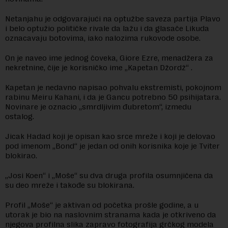
Netanjahu je odgovarajući na optužbe saveza partija Plavo
i belo optužio političke rivale da lažu i da glasače Likuda
oznacavaju botovima, iako nalozima rukovode osobe.
On je naveo ime jednog čoveka, Giore Ezre, menadžera za
nekretnine, čije je korisničko ime „Kapetan Džordž“ .
Kapetan je nedavno napisao pohvalu ekstremisti, pokojnom
rabinu Meiru Kahani, i da je Gancu potrebno 50 psihijatara.
Novinare je oznacio „smrdljivim đubretom“, izmedu
ostalog.
Jicak Hadad koji je opisan kao srce mreže i koji je delovao
pod imenom „Bond“ je jedan od onih korisnika koje je Tviter
blokirao.
„Josi Koen“ i „Moše“ su dva druga profila osumnjičena da
su deo mreže i takođe su blokirana.
Profil „Moše“ je aktivan od početka prošle godine, a u
utorak je bio na naslovnim stranama kada je otkriveno da
njegova profilna slika zapravo fotografija grčkog modela