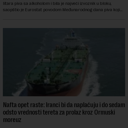
litara piva sa alkoholom i bila je najveći izvoznik u bloku,
saopštio je Eurostat povodom Međunarodnog dana piva koji
se obeležava danas. ...
Nafta opet raste: Iranci bi da naplaćuju i do sedam
odsto vrednosti tereta za prolaz kroz Ormuski
moreuz