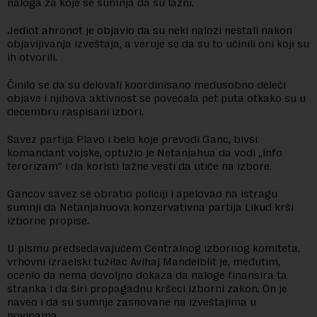
naloga za koje se sumnja da su lažni.
Jediot ahronot je objavio da su neki nalozi nestali nakon
objavljivanja izveštaja, a veruje se da su to učinili oni koji su
ih otvorili.
Činilo se da su delovali koordinisano medusobno deleći
objave i njihova aktivnost se povećala pet puta otkako su u
decembru raspisani izbori.
Savez partija Plavo i belo koje prevodi Ganc, bivši
komandant vojske, optužio je Netanjahua da vodi „info
terorizam“ i da koristi lažne vesti da utiče na izbore.
Gancov savez se obratio policiji i apelovao na istragu
sumnji da Netanjahuova konzervativna partija Likud krši
izborne propise.
U pismu predsedavajućem Centralnog izbornog komiteta,
vrhovni izraelski tužilac Avihaj Mandelblit je, međutim,
ocenio da nema dovoljno dokaza da naloge finansira ta
stranka i da širi propagadnu kršeci izborni zakon. On je
naveo i da su sumnje zasnovane na izveštajima u
novinama.