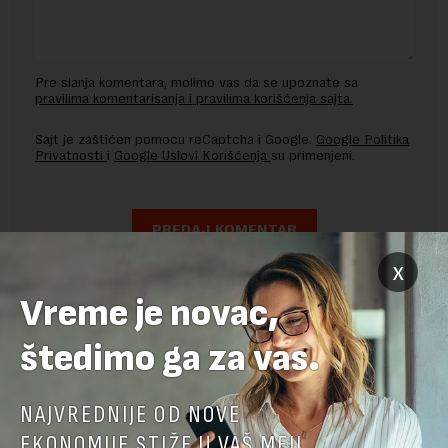
Pre slanja komentara, molimo vas da se upoznate sa
pravilima komentarisanja i pravilima korišćenja sajta.
Sajt je zaštićen pomocu reCaptcha i Google.
Google Politika
Privatnosti
i
Google Uslovi Korišćenja
su primenjeni.
x
Vreme je novac,
štedimo ga za vas.
NAJVREDNIJE OD NOVE
EKONOMIJE STIŽE U VAŠ MEJL.