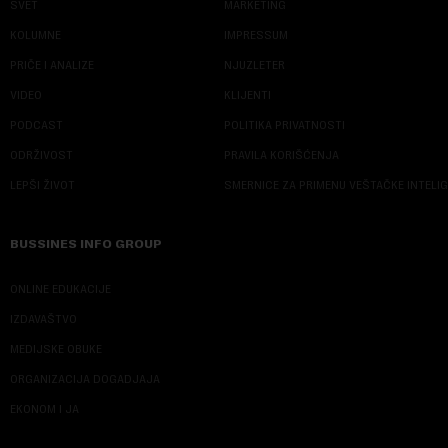
SVET
MARKETING
KOLUMNE
IMPRESSUM
PRIČE I ANALIZE
NJUZLETER
VIDEO
KLIJENTI
PODCAST
POLITIKA PRIVATNOSTI
ODRŽIVOST
PRAVILA KORIŠĆENJA
LEPŠI ŽIVOT
SMERNICE ZA PRIMENU VEŠTAČKE INTELI
BUSSINES INFO GROUP
ONLINE EDUKACIJE
IZDAVAŠTVO
MEDIJSKE OBUKE
ORGANIZACIJA DOGADJAJA
EKONOM I JA