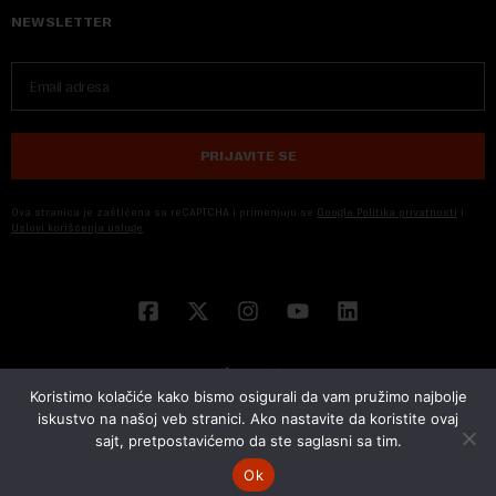
NEWSLETTER
PRIJAVITE SE
Ova stranica je zaštićena sa reCAPTCHA i primenjuju se
Google Politika privatnosti
i
Uslovi korišćenja usluge
Koristimo kolačiće kako bismo osigurali da vam pružimo najbolje
iskustvo na našoj veb stranici. Ako nastavite da koristite ovaj
sajt, pretpostavićemo da ste saglasni sa tim.
© 2026 NOVA EKONOMIJA | SVA PRAVA ZADŽANA | DEVELOPED BY
CUBES
Ok