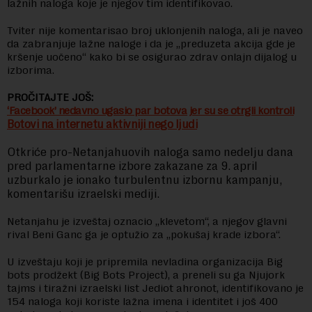
lažnih naloga koje je njegov tim identifikovao.
Tviter nije komentarisao broj uklonjenih naloga, ali je naveo
da zabranjuje lažne naloge i da je „preduzeta akcija gde je
kršenje uočeno“ kako bi se osigurao zdrav onlajn dijalog u
izborima.
PROČITAJTE JOŠ:
‘Facebook’ nedavno ugasio par botova jer su se otrgli kontroli
Botovi na internetu aktivniji nego ljudi
Otkriće pro-Netanjahuovih naloga samo nedelju dana
pred parlamentarne izbore zakazane za 9. april
uzburkalo je ionako turbulentnu izbornu kampanju,
komentarišu izraelski mediji.
Netanjahu je izveštaj oznacio „klevetom“, a njegov glavni
rival Beni Ganc ga je optužio za „pokušaj krade izbora“.
U izveštaju koji je pripremila nevladina organizacija Big
bots prodžekt (Big Bots Project), a preneli su ga Njujork
tajms i tiražni izraelski list Jediot ahronot, identifikovano je
154 naloga koji koriste lažna imena i identitet i još 400