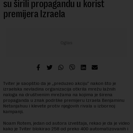
su širili propagandu u korist
premijera Izraela
Tviter je saopštio da je „preduzeo akciju“ nakon što je
izraelska nevladina organizacija otkrila mrežu lažnih
naloga na društvenim mrežama na kojima je širena
propaganda u znak podrške premijeru Izraela Benjaminu
Netanjahuu i klevete protiv njegovih rivala u izbornoj
kampanji.
Noam Rotem, jedan od autora izveštaja, rekao je da je video
kako je Tviter blokirao 258 od preko 400 automatizovanih i