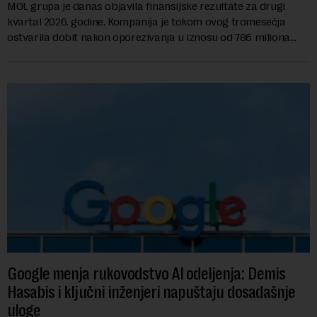
MOL grupa je danas objavila finansijske rezultate za drugi
kvartal 2026. godine. Kompanija je tokom ovog tromesečja
ostvarila dobit nakon oporezivanja u iznosu od 786 miliona
američkih dolara. Rezultatima su...
Google menja rukovodstvo AI odeljenja: Demis
Hasabis i ključni inženjeri napuštaju dosadašnje
uloge