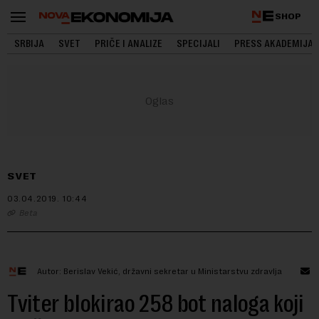
SHOP
SRBIJA
SVET
PRIČE I ANALIZE
SPECIJALI
PRESS AKADEMIJA
SVET
03.04.2019.
10:44
Beta
Autor: Berislav Vekić, državni sekretar u Ministarstvu zdravlja
Tviter blokirao 258 bot naloga koji