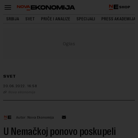
SHOP
SRBIJA
SVET
PRIČE I ANALIZE
SPECIJALI
PRESS AKADEMIJA
SVET
20.06.2022.
16:58
Nova ekonomija
Autor: Nova Ekonomija
U Nemačkoj ponovo poskupeli