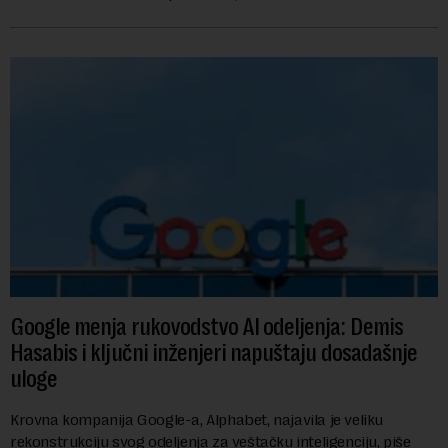
američkih dolara. Rezultatima su...
Google menja rukovodstvo AI odeljenja: Demis
Hasabis i ključni inženjeri napuštaju dosadašnje
uloge
Krovna kompanija Google-a, Alphabet, najavila je veliku
rekonstrukciju svog odeljenja za veštačku inteligenciju, piše