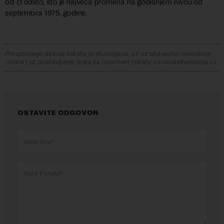
od 7,1 odsto, što je najveća promena na godišnjem nivou od
septembra 1975. godine.
Preuzimanje delova teksta je dozvoljeno, ali uz obavezno navođenje
izvora i uz postavljanje linka ka izvornom tekstu na novaekonomija.rs
OSTAVITE ODGOVOR