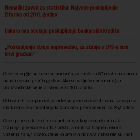
Nemački zavod za statistiku: Najveće poskupljenje
žitarica od 2011. godine
Uskoro nas očekuje poskupljenje bankarskih kredita
„Poskupljenje struje nepravedno, za stanje u EPS-u nisu
krivi građani“
Cene energije su kako se podseća, porasle za 87 odsto u odnosu
na isti mesec prošle godine. Ako se isključe cene energije,
proizvođačke cene bi skočile za 16,5 odsto.
Od ostalih komponenti u indeksu proizvođačkih cena, izdvaja se
skok cena repromaterijala (sirovine, prerađevine) za 25,1 odsto.
Cene proizvoda za široku potrošnju, koji imaju kraći rok
trajanja, povećane su 14,7 odsto, a onih sa trajnm rokom
važenja za 9,4 odsto. Cene kapitalnih dobara ostvarile su rast