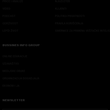
PRIČE I ANALIZE
NJUZLETER
VIDEO
KLIJENTI
PODCAST
POLITIKA PRIVATNOSTI
ODRŽIVOST
PRAVILA KORIŠĆENJA
LEPŠI ŽIVOT
SMERNICE ZA PRIMENU VEŠTAČKE INTELI
BUSSINES INFO GROUP
ONLINE EDUKACIJE
IZDAVAŠTVO
MEDIJSKE OBUKE
ORGANIZACIJA DOGADJAJA
EKONOM I JA
NEWSLETTER