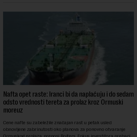
Nafta opet raste: Iranci bi da naplaćuju i do sedam
odsto vrednosti tereta za prolaz kroz Ormuski
moreuz
Cene nafte su zabeležile značajan rast u petak usled
obnovljene zabrinutosti oko planova za ponovno otvaranje
Ormuskog prolaza, prenosi Rojters. Fokus investitora prebacio