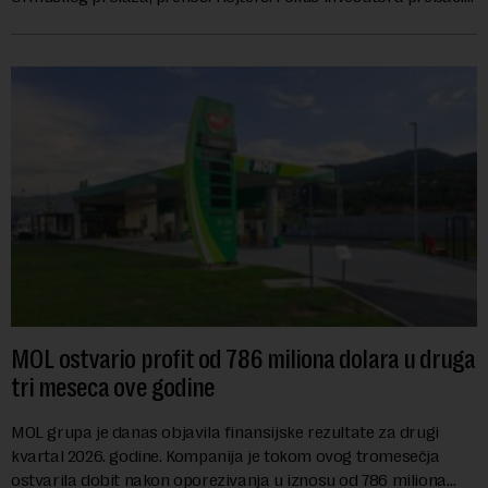
se na predloge Irana i Omana koji b...
MOL ostvario profit od 786 miliona dolara u druga
tri meseca ove godine
MOL grupa je danas objavila finansijske rezultate za drugi
kvartal 2026. godine. Kompanija je tokom ovog tromesečja
ostvarila dobit nakon oporezivanja u iznosu od 786 miliona