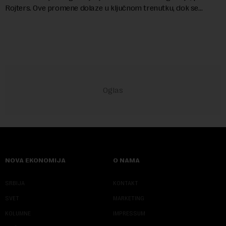
Rojters. Ove promene dolaze u ključnom trenutku, dok se
kompanija suočava sa sve većim pr...
NOVA EKONOMIJA
O NAMA
SRBIJA
KONTAKT
SVET
MARKETING
KOLUMNE
IMPRESSUM