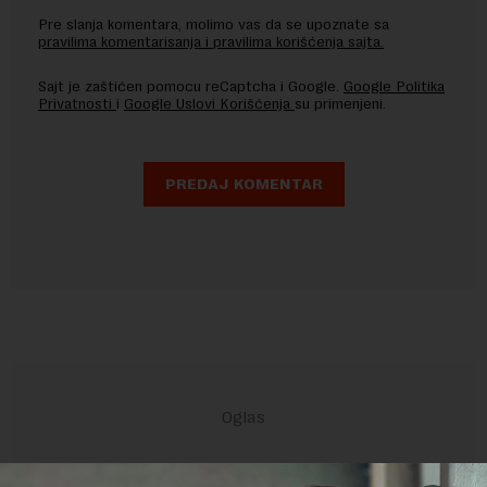
Pre slanja komentara, molimo vas da se upoznate sa
pravilima komentarisanja i pravilima korišćenja sajta.
Sajt je zaštićen pomocu reCaptcha i Google.
Google Politika
Privatnosti
i
Google Uslovi Korišćenja
su primenjeni.