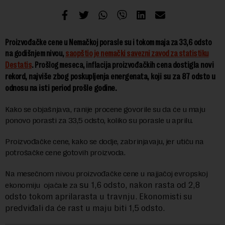
Proizvođačke cene u Nemačkoj porasle su i tokom maja za 33,6 odsto
na godišnjem nivou,
saopštio je nemački savezni zavod za statistiku
dostigla novi
Destatis
. Prošlog meseca, inflacija proizvođačkih cena
rekord, najviše zbog poskupljenja energenata, koji su za 87 odsto u
odnosu na isti period prošle godine.
Kako se objašnjava, ranije procene govorile su da će u maju
ponovo porasti za 33,5 odsto, koliko su porasle u aprilu.
Proizvođačke cene, kako se dodje, zabrinjavaju, jer utiču na
potrošačke cene gotovih proizvoda.
Na mesečnom nivou proizvođačke cene u najjačoj evropskoj
1,6 odsto, nakon rasta od 2,8
ekonomiju ojačale za
su
odsto tokom aprilarasta u travnju. Ekonomisti su
predviđali da će rast u maju biti 1,5 odsto.