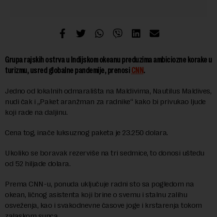
Grupa rajskih ostrva u Indijskom okeanu preduzima ambiciozne korake u
turizmu, usred globalne pandemije, prenosi
CNN
.
Jedno od lokalnih odmarališta na Maldivima, Nautilus Maldives,
nudi čak i „Paket aranžman za radnike“ kako bi privukao ljude
koji rade na daljinu.
Cena tog, inače luksuznog paketa je 23.250 dolara.
Ukoliko se boravak rezerviše na tri sedmice, to donosi uštedu
od 52 hiljade dolara.
Prema CNN-u, ponuda uključuje radni sto sa pogledom na
okean, ličnog asistenta koji brine o svemu i stalnu zalihu
osveženja, kao i svakodnevne časove joge i krstarenja tokom
zalaskom sunca.