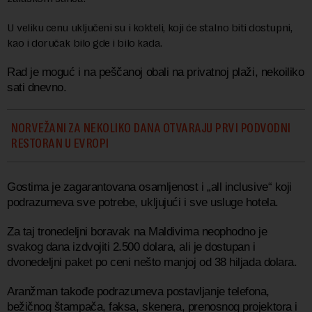
U veliku cenu uključeni su i kokteli, koji će stalno biti dostupni,
kao i doručak bilo gde i bilo kada.
Rad je moguć i na peščanoj obali na privatnoj plaži, nekoiliko
sati dnevno.
NORVEŽANI ZA NEKOLIKO DANA OTVARAJU PRVI PODVODNI
RESTORAN U EVROPI
Gostima je zagarantovana osamljenost i „all inclusive“ koji
podrazumeva sve potrebe, ukljujući i sve usluge hotela.
Za taj tronedeljni boravak na Maldivima neophodno je
svakog dana izdvojiti 2.500 dolara, ali je dostupan i
dvonedeljni paket po ceni nešto manjoj od 38 hiljada dolara.
Aranžman takođe podrazumeva postavljanje telefona,
bežičnog štampača, faksa, skenera, prenosnog projektora i