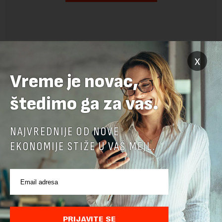
x
Vreme je novac,
štedimo ga za vas.
NAJVREDNIJE OD NOVE
POVEZANI SADRŽAJI
EKONOMIJE STIŽE U VAŠ MEJL.
PRIJAVITE SE