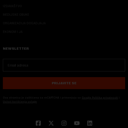
IZDAVAŠTVO
MEDIJSKE OBUKE
ORGANIZACIJA DOGADJAJA
EKONOM I JA
NEWSLETTER
PRIJAVITE SE
Ova stranica je zaštićena sa reCAPTCHA i primenjuju se
Google Politika privatnosti
i
Uslovi korišćenja usluge