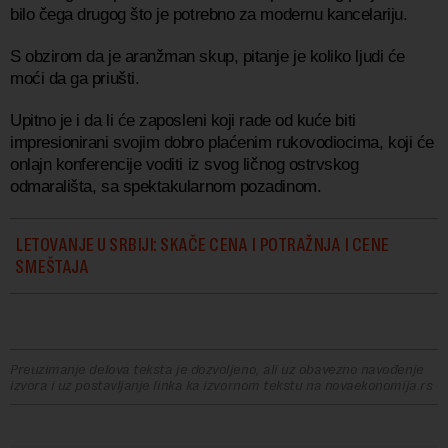
bilo čega drugog što je potrebno za modernu kancelariju.
S obzirom da je aranžman skup, pitanje je koliko ljudi će
moći da ga priušti.
Upitno je i da li će zaposleni koji rade od kuće biti
impresionirani svojim dobro plaćenim rukovodiocima, koji će
onlajn konferencije voditi iz svog ličnog ostrvskog
odmarališta, sa spektakularnom pozadinom.
LETOVANJE U SRBIJI: SKAČE CENA I POTRAŽNJA I CENE
SMEŠTAJA
Preuzimanje delova teksta je dozvoljeno, ali uz obavezno navođenje
izvora i uz postavljanje linka ka izvornom tekstu na novaekonomija.rs