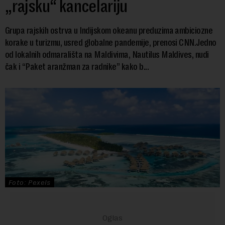
„rajsku“ kancelariju
Grupa rajskih ostrva u Indijskom okeanu preduzima ambiciozne
korake u turizmu, usred globalne pandemije, prenosi CNN.Jedno
od lokalnih odmarališta na Maldivima, Nautilus Maldives, nudi
čak i “Paket aranžman za radnike” kako b...
Foto: Pexels