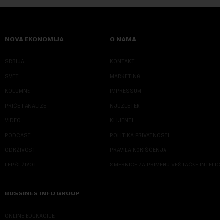
NOVA EKONOMIJA
O NAMA
SRBIJA
KONTAKT
SVET
MARKETING
KOLUMNE
IMPRESSUM
PRIČE I ANALIZE
NJUZLETER
VIDEO
KLIJENTI
PODCAST
POLITIKA PRIVATNOSTI
ODRŽIVOST
PRAVILA KORIŠĆENJA
LEPŠI ŽIVOT
SMERNICE ZA PRIMENU VEŠTAČKE INTELI
BUSSINES INFO GROUP
ONLINE EDUKACIJE