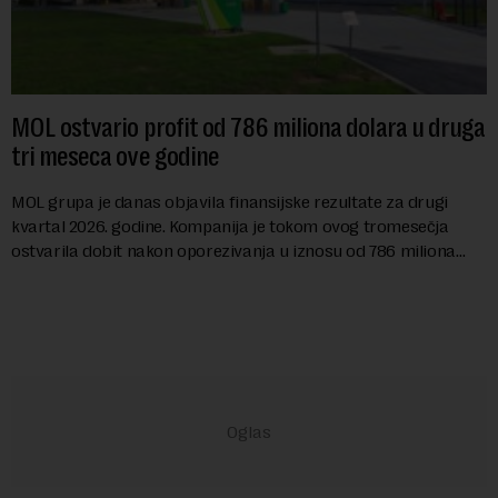
MOL ostvario profit od 786 miliona dolara u druga
tri meseca ove godine
MOL grupa je danas objavila finansijske rezultate za drugi
kvartal 2026. godine. Kompanija je tokom ovog tromesečja
ostvarila dobit nakon oporezivanja u iznosu od 786 miliona
američkih dolara. Rezultatima su...