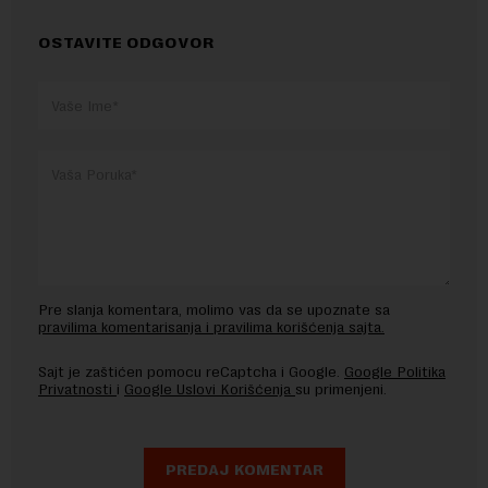
OSTAVITE ODGOVOR
Pre slanja komentara, molimo vas da se upoznate sa
pravilima komentarisanja i pravilima korišćenja sajta.
Sajt je zaštićen pomocu reCaptcha i Google.
Google Politika
Privatnosti
i
Google Uslovi Korišćenja
su primenjeni.