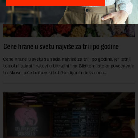
Cene hrane u svetu najviše za tri i po godine
Cene hrane u svetu su sada najviše za tri i po godine, jer letnji
toplotni talasi i ratovi u Ukrajini i na Bliskom istoku povećavaju
troškove, piše britanski list Gardijan.Indeks cena
prehrambenih proiz...