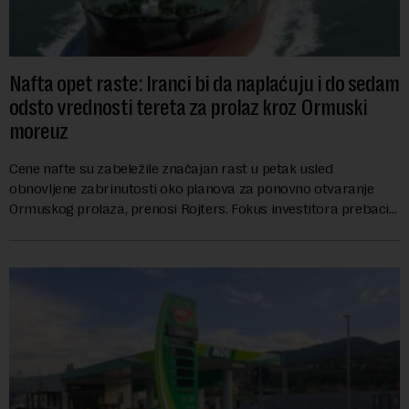
Nafta opet raste: Iranci bi da naplaćuju i do sedam
odsto vrednosti tereta za prolaz kroz Ormuski
moreuz
Cene nafte su zabeležile značajan rast u petak usled
obnovljene zabrinutosti oko planova za ponovno otvaranje
Ormuskog prolaza, prenosi Rojters. Fokus investitora prebacio
se na predloge Irana i Omana koji b...