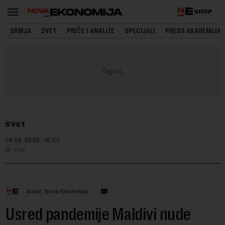
SHOP
SRBIJA
SVET
PRIČE I ANALIZE
SPECIJALI
PRESS AKADEMIJA
SVET
14.09.2020.
16:55
CNN
Autor: Nova Ekonomija
Usred pandemije Maldivi nude