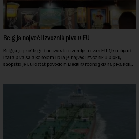
Belgija najveći izvoznik piva u EU
Belgija je prošle godine izvezla u zemlje u i van EU 1,5 milijardi
litara piva sa alkoholom i bila je najveći izvoznik u bloku,
saopštio je Eurostat povodom Međunarodnog dana piva koji
se obeležava danas. ...