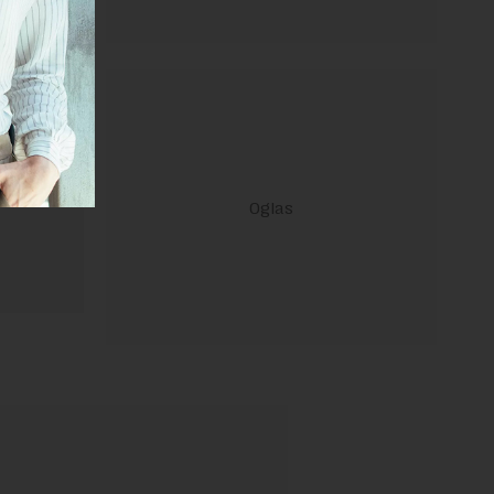
ravilima
 Uslovi