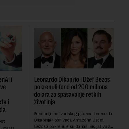
nAI i
Leonardo Dikaprio i Džef Bezos
ove
pokrenuli fond od 200 miliona
dolara za spasavanje retkih
ta i
životinja
oda
Fondacije holivudskog glumca Leonarda
Dikaprija i osnivača Amazona Džefa
ost
Bezosa pokrenule su danas inicijativu za
javio je