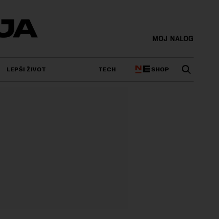
MOJ NALOG
SHOP
LEPŠI ŽIVOT
TECH