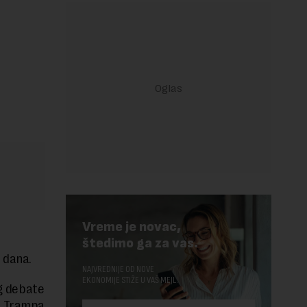
Vreme je novac,
štedimo ga za vas.
 dana.
NAJVREDNIJE OD NOVE
EKONOMIJE STIŽE U VAŠ MEJL.
og debate
a Trampa.