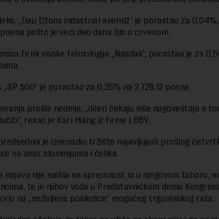
ndeks, „Dau Džons indastrial averidž“ je porastao za 0,04%,
 poena pošto je veći deo dana bio u crvenom.
onisa firmi visoke tehnologije „Nasdak“, porastao je za 0,
poena.
ks „SP 500“ je porastao za 0,26% na 2.728,12 poena.
iranja prošle nedelje, „dileri čekaju više nagoveštaja o to
čiti“, rekao je Karl Hiling iz firme LBBV.
redsednik je iznenadio tržište najavljujući prošlog četvrt
se na uvoz aluminijuma i čelika.
a najava nije naišla na spremnost ni u njegovom taboru, 
ncima, te je njihov vođa u Predstavničkom domu Kongresa
orio na „neželjene posledice“ mogućeg trgovinskog rata.