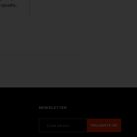
spasavanje 100 najugroženijih
propuste
životinjskih vrsta na Zemlji vrednu 200
kom
miliona dolara.Fond...
vanje je
NEWSLETTER
PRIJAVITE SE