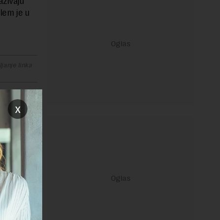
azivaju
blem je u
janje linka
x