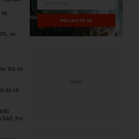
 na
PRIJAVITE SE
56%, na
me šta će
ka da će
među
 SAD, Pol