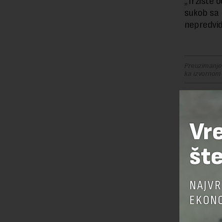
„Tržište 
sukob sa p
nepredvid
Preuzimanje 
ka izvornom
Vr
OSTAVI
šte
NAJVR
EKONO