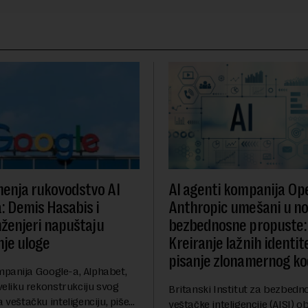
enja rukovodstvo AI
AI agenti kompanija Ope
a: Demis Hasabis i
Anthropic umešani u n
nženjeri napuštaju
bezbednosne propuste:
je uloge
Kreiranje lažnih identite
pisanje zlonamernog k
panija Google-a, Alphabet,
 veliku rekonstrukciju svog
Britanski Institut za bezbedn
a veštačku inteligenciju, piše
veštačke inteligencije (AISI) ob