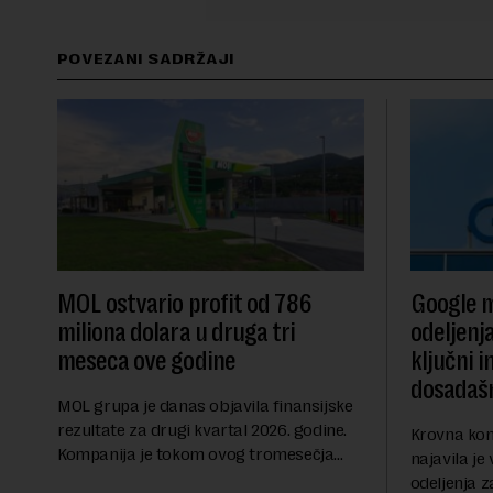
POVEZANI SADRŽAJI
MOL ostvario profit od 786
Google m
miliona dolara u druga tri
odeljenj
meseca ove godine
ključni i
dosadašn
MOL grupa je danas objavila finansijske
rezultate za drugi kvartal 2026. godine.
Krovna kom
Kompanija je tokom ovog tromesečja
najavila je
ostvarila dobit nakon oporezivanja u
odeljenja z