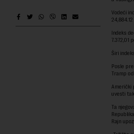
Vodeći i
24,884.12
Indeks de
7.372,01 
Širi inde
Posle prev
Tramp odlu
Američki p
uvesti tak
Ta njegov
Republika
Rajn upoz