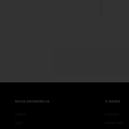
iznosu od 786 miliona američkih dolara.
Rojters. O
Rezultatima su...
trenutku, 
sve većim pr
NOVA EKONOMIJA
O NAMA
SRBIJA
KONTAKT
SVET
MARKETING