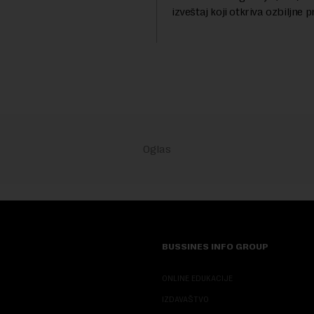
ve promene dolaze u ključnom
izveštaj koji otkriva ozbiljne 
dok se kompanija suočava sa
kod naprednih AI agenata to
...
bezbednosnih testova. Istraži
pokazalo da su ovi siste...
BUSSINES INFO GROUP
ONLINE EDUKACIJE
IZDAVAŠTVO