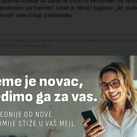
očigledno očekuje da takse ne utiče na ekonomiju i da ne iz
oslovnim partnerima“, rekao je Hiling i naglasio: „Ali, pro
ivosti“ američkog predsednika.
delova teksta je dozvoljeno, ali uz obavezno navođenje izvora i uz postavl
 tekstu na novaekonomija.rs
eme je novac,
TE ODGOVOR
dimo ga za vas.
EDNIJE OD NOVE
MIJE STIŽE U VAŠ MEJL.