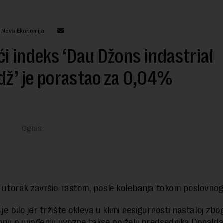
: Nova Ekonomija
́i indeks ‘Dau Džons indastrial
dž’ je porastao za 0,04%
je utorak završio rastom, posle kolebanja tokom poslovnog
je bilo jer tržište okleva u klimi nesigurnosti nastaloj zb
onu o uvođenju uvozne takse po želji predsednika Donald