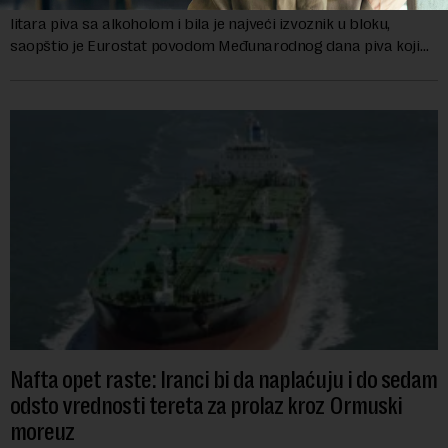
Belgija je prošle godine izvezla u zemlje u i van EU 1,5 milijardi
litara piva sa alkoholom i bila je najveći izvoznik u bloku,
saopštio je Eurostat povodom Međunarodnog dana piva koji
se obeležava danas. ...
Nafta opet raste: Iranci bi da naplaćuju i do sedam
odsto vrednosti tereta za prolaz kroz Ormuski
moreuz