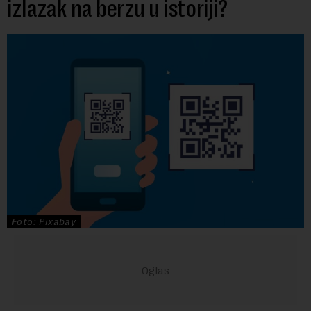
izlazak na berzu u istoriji?
Foto: Pixabay