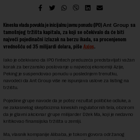
sa
Kineska vlada povukla je inicijalnu javnu ponudu (IPO)
Ant Group
tamošnjeg tržišta kapitala, za koji se očekivalo da će biti
najveći pojedinačni izlazak na berzu ikada, sa procenjenom
vrednošću od 35 milijardi dolara, piše
Axios
.
Iako je očekivano da IPO fintech preduzeća predstavljati važan
korak za berzansko poslovanje u najvećoj ekonomiji Azije,
Peking je suspendovao ponudu u poslednjem trenutku,
navodeći da Ant Group više ne ispunjava uslove za listing na
tržištu.
Pojedine grupe navode da je potez rezultat političke odluke, a
ne zakasnelog skepticizma kineskih regulatornih tela, obzirom
da je glavni akcionar grupe milijarder Džek Ma, koji je nedavno
kritikovao finansijska tržišta u zemlji.
Ma, vlasnik kompanije Alibaba, je tokom govora održanog