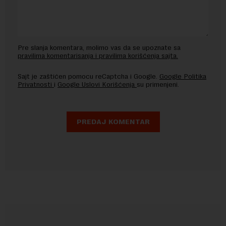
Pre slanja komentara, molimo vas da se upoznate sa
pravilima komentarisanja i pravilima korišćenja sajta.
Sajt je zaštićen pomocu reCaptcha i Google.
Google Politika
Privatnosti
i
Google Uslovi Korišćenja
su primenjeni.