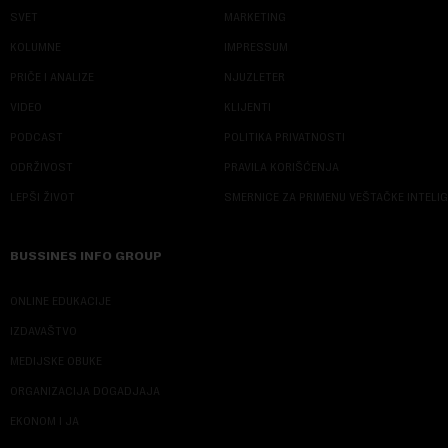
SVET
MARKETING
KOLUMNE
IMPRESSUM
PRIČE I ANALIZE
NJUZLETER
VIDEO
KLIJENTI
PODCAST
POLITIKA PRIVATNOSTI
ODRŽIVOST
PRAVILA KORIŠĆENJA
LEPŠI ŽIVOT
SMERNICE ZA PRIMENU VEŠTAČKE INTELI
BUSSINES INFO GROUP
ONLINE EDUKACIJE
IZDAVAŠTVO
MEDIJSKE OBUKE
ORGANIZACIJA DOGADJAJA
EKONOM I JA