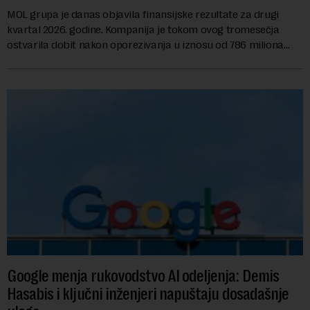
MOL grupa je danas objavila finansijske rezultate za drugi
kvartal 2026. godine. Kompanija je tokom ovog tromesečja
ostvarila dobit nakon oporezivanja u iznosu od 786 miliona
američkih dolara. Rezultatima su...
Google menja rukovodstvo AI odeljenja: Demis
Hasabis i ključni inženjeri napuštaju dosadašnje