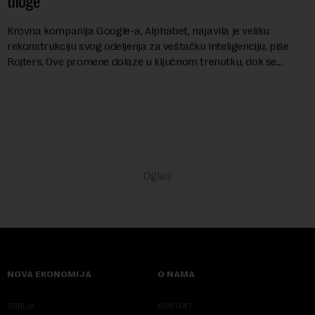
uloge
Krovna kompanija Google-a, Alphabet, najavila je veliku
rekonstrukciju svog odeljenja za veštačku inteligenciju, piše
Rojters. Ove promene dolaze u ključnom trenutku, dok se
kompanija suočava sa sve većim pr...
NOVA EKONOMIJA
O NAMA
SRBIJA
KONTAKT