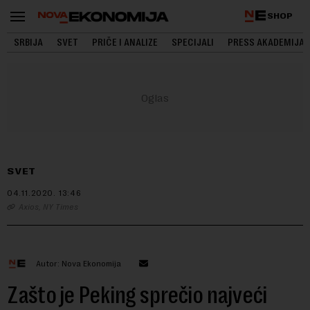
SHOP
SRBIJA
SVET
PRIČE I ANALIZE
SPECIJALI
PRESS AKADEMIJA
SVET
04.11.2020.
13:46
Axios, NY Times
Autor: Nova Ekonomija
Zašto je Peking sprečio najveći