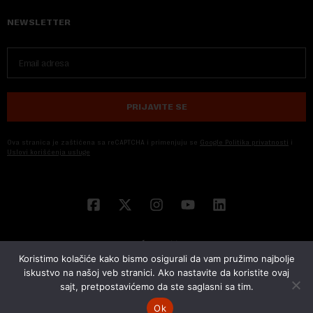
NEWSLETTER
PRIJAVITE SE
Ova stranica je zaštićena sa reCAPTCHA i primenjuju se
Google Politika privatnosti
i
Uslovi korišćenja usluge
Koristimo kolačiće kako bismo osigurali da vam pružimo najbolje
iskustvo na našoj veb stranici. Ako nastavite da koristite ovaj
sajt, pretpostavićemo da ste saglasni sa tim.
© 2026 NOVA EKONOMIJA | SVA PRAVA ZADŽANA | DEVELOPED BY
CUBES
Ok