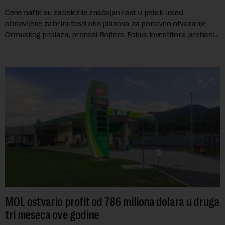
Cene nafte su zabeležile značajan rast u petak usled
obnovljene zabrinutosti oko planova za ponovno otvaranje
Ormuskog prolaza, prenosi Rojters. Fokus investitora prebacio
se na predloge Irana i Omana koji b...
MOL ostvario profit od 786 miliona dolara u druga
tri meseca ove godine