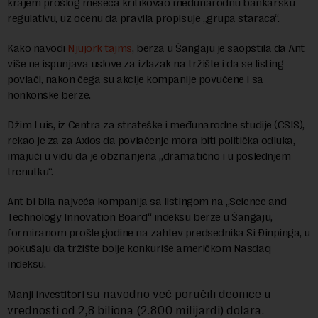
krajem prošlog meseca kritikovao međunarodnu bankarsku
regulativu, uz ocenu da pravila propisuje „grupa staraca“.
Kako navodi
Njujork tajms
, berza u Šangaju je saopštila da Ant
više ne ispunjava uslove za izlazak na tržište i da se listing
povlači, nakon čega su akcije kompanije povučene i sa
honkonške berze.
Džim Luis, iz Centra za strateške i međunarodne studije (CSIS),
rekao je za za Axios da povlačenje mora biti politička odluka,
imajući u vidu da je obznanjena „dramatično i u poslednjem
trenutku“.
Ant bi bila najveća kompanija sa listingom na „Science and
Technology Innovation Board“ indeksu berze u Šangaju,
formiranom prošle godine na zahtev predsednika Si Đinpinga, u
pokušaju da tržište bolje konkuriše američkom Nasdaq
indeksu.
navodno već poručili deonice u
Manji investitori
su
vrednosti od 2,8 biliona (2.800 milijardi) dolara.