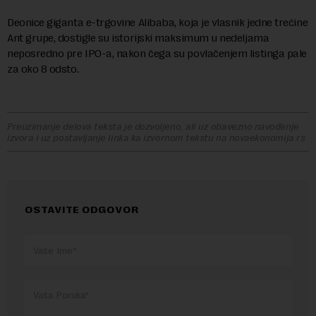
Deonice giganta e-trgovine Alibaba, koja je vlasnik jedne trećine
Ant grupe, dostigle su istorijski maksimum u nedeljama
neposredno pre IPO-a, nakon čega su povlačenjem listinga pale
za oko 8 odsto.
Preuzimanje delova teksta je dozvoljeno, ali uz obavezno navođenje
izvora i uz postavljanje linka ka izvornom tekstu na novaekonomija.rs
OSTAVITE ODGOVOR